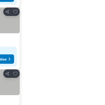
Hozzáadás a kedvencekhez
Megosztás
tése
Hozzáadás a kedvencekhez
Megosztás