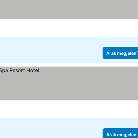
Árak megjelení
Árak megjelení