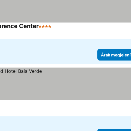
erence Center
4 Kategória
Árak megjelení