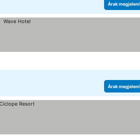
Árak megjelení
Árak megjelení