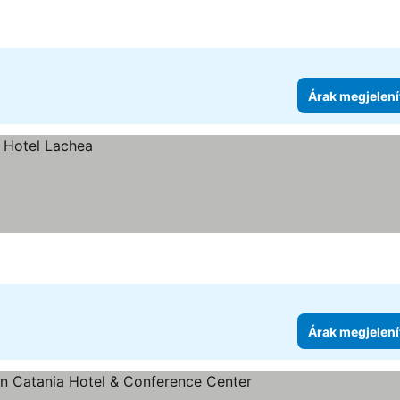
Árak megjelení
Árak megjelení