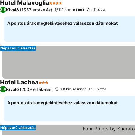
Hotel Malavoglia
4 Kategória
Kiváló
(1557 értékelés)
8,9
0.1 km-re innen: Aci Trezza
A pontos árak megtekintéséhez válasszon dátumokat
Népszerű választás
Hotel Lachea
3 Kategória
Kiváló
(2609 értékelés)
8,6
0.8 km-re innen: Aci Trezza
A pontos árak megtekintéséhez válasszon dátumokat
Népszerű választás