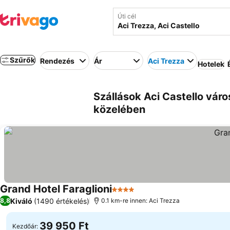
Úti cél
Szűrők
Rendezés
Ár
Aci Trezza
Hotelek
Szállások Aci Castello váro
közelében
Grand Hotel Faraglioni
4 Kategória
Kiváló
(1490 értékelés)
8,8
0.1 km-re innen: Aci Trezza
39 950 Ft
Kezdőár: