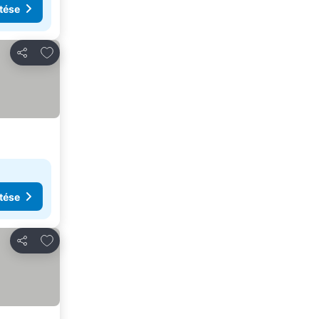
tése
Hozzáadás a kedvencekhez
Megosztás
tése
Hozzáadás a kedvencekhez
Megosztás