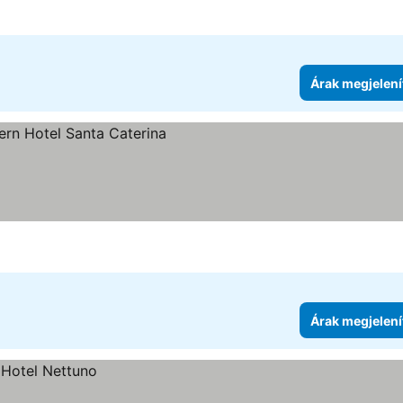
Árak megjelení
Árak megjelení