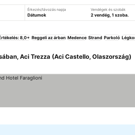
Érkezés/távozás napja
Vendégek és szobák
Dátumok
2 vendég, 1 szoba.
Értékelés: 8,0+
Reggeli az árban
Medence
Strand
Parkoló
Légko
sában, Aci Trezza (Aci Castello, Olaszország)