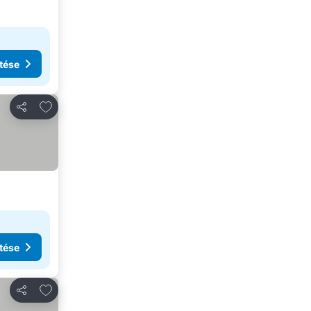
tése
Hozzáadás a kedvencekhez
Megosztás
tése
Hozzáadás a kedvencekhez
Megosztás