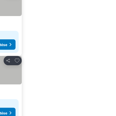
tése
Hozzáadás a kedvencekhez
Megosztás
tése