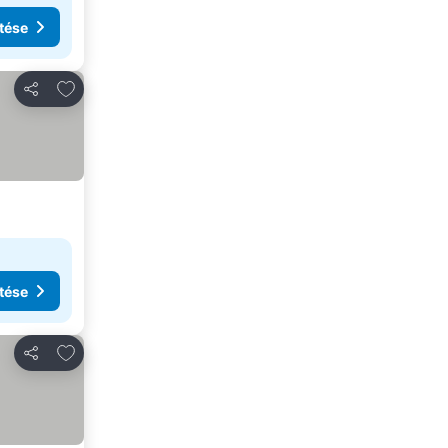
tése
Hozzáadás a kedvencekhez
Megosztás
tése
Hozzáadás a kedvencekhez
Megosztás