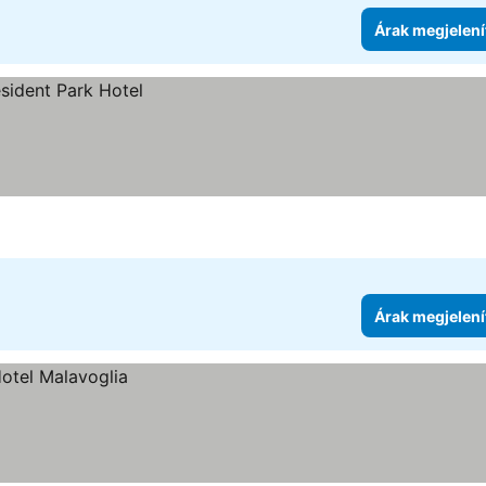
Árak megjelení
Árak megjelení