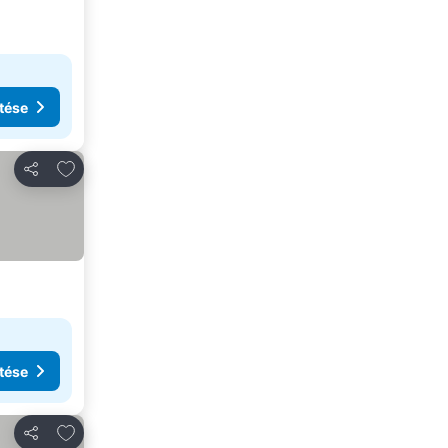
tése
Hozzáadás a kedvencekhez
Megosztás
tése
Hozzáadás a kedvencekhez
Megosztás