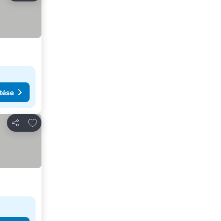
tése
Hozzáadás a kedvencekhez
Megosztás