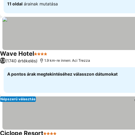
11 oldal
árainak mutatása
Wave Hotel
4 Kategória
(1740 értékelés)
7,3
1.9 km-re innen: Aci Trezza
A pontos árak megtekintéséhez válasszon dátumokat
Népszerű választás
Ciclope Resort