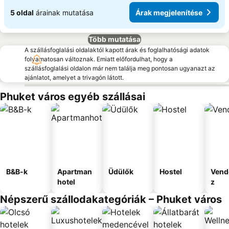
5 oldal
árainak mutatása
Árak megjelenítése
Több mutatása
A szállásfoglalási oldalaktól kapott árak és foglalhatósági adatok
folyamatosan változnak. Emiatt előfordulhat, hogy a
szállásfoglalási oldalon már nem találja meg pontosan ugyanazt az
ajánlatot, amelyet a trivagón látott.
Phuket város egyéb szállásai
B&B-k
Apartman
Üdülők
Hostel
Vend
hotel
z
Népszerű szállodakategóriák – Phuket város