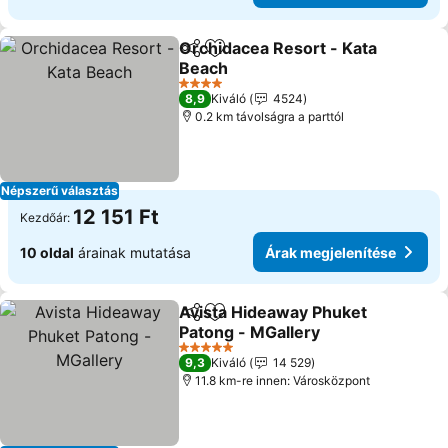
Orchidacea Resort - Kata
Megosztás
Hozzáadás a kedvencekhez
Beach
Árak megjelenítése
4 Kategória
8,9
Kiváló
4524
0.2 km távolságra a parttól
Népszerű választás
12 151 Ft
Kezdőár:
10 oldal
árainak mutatása
Árak megjelenítése
Avista Hideaway Phuket
Megosztás
Hozzáadás a kedvencekhez
Patong - MGallery
Árak megjelenítése
5 Kategória
9,3
Kiváló
14 529
11.8 km-re innen: Városközpont