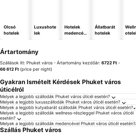
Olcsó
Luxushote
Hotelek
Állatbarát
Well
hotelek
lek
medencév
hotelek
otele
el
Ártartomány
Szállások itt: Phuket város -
Ártartomány
kezdőár:
‎6722 Ft
-
‎66 612 Ft
(price per night)
Gyakran Ismételt Kérdések Phuket város
úticélról
Melyek a legjobb szállodák Phuket város úticél esetén?
Melyek a legjobb luxusszállodák Phuket város úticél esetén?
Melyek a legjobb kutyabarát szállodák Phuket város úticél esetén?
Melyek a legjobb szállodák wellness-részleggel Phuket város úticél
esetén?
Melyek a legjobb szállodák medencével Phuket város úticél esetén?
Szállás Phuket város