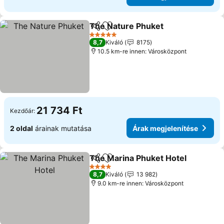
The Nature Phuket
Megosztás
Hozzáadás a kedvencekhez
Árak me
5 Kategória
8,7
Kiváló
8175
10.5 km-re innen: Városközpont
21 734 Ft
Kezdőár:
2 oldal
árainak mutatása
Árak megjelenítése
The Marina Phuket Hotel
Megosztás
Hozzáadás a kedvencekhez
Á
4 Kategória
8,7
Kiváló
13 982
9.0 km-re innen: Városközpont