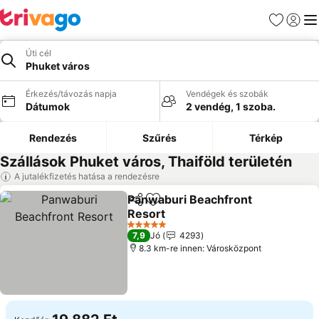
Kedvencek
Bejelen
Me
Úti cél
Phuket város
Érkezés/távozás napja
Vendégek és szobák
Dátumok
2 vendég, 1 szoba.
Rendezés
Szűrés
Térkép
Szállások Phuket város, Thaiföld területén
A jutalékfizetés hatása a rendezésre
Panwaburi Beachfront
Megosztás
Hozzáadás a kedvencekhez
Resort
Árak megjelenítése
5 Kategória
7,9
Jó
4293
8.3 km-re innen: Városközpont