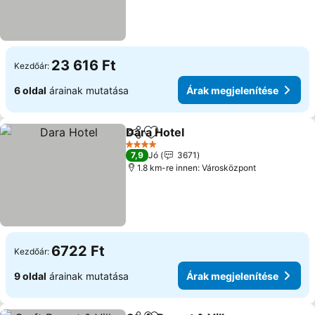
23 616 Ft
Kezdőár:
6 oldal
árainak mutatása
Árak megjelenítése
Dara Hotel
Megosztás
Hozzáadás a kedvencekhez
Árak megjelenít
4 Kategória
7,9
Jó
3671
1.8 km-re innen: Városközpont
6722 Ft
Kezdőár:
9 oldal
árainak mutatása
Árak megjelenítése