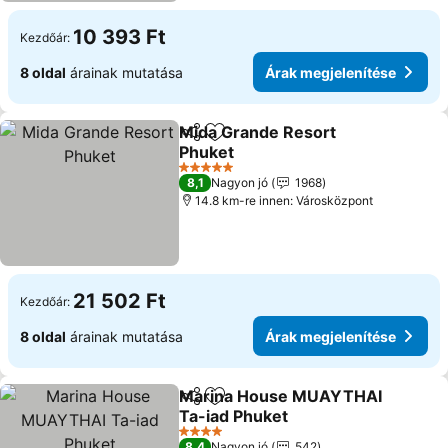
10 393 Ft
Kezdőár:
8 oldal
árainak mutatása
Árak megjelenítése
Mida Grande Resort
Megosztás
Hozzáadás a kedvencekhez
Phuket
Árak megjelenítése
5 Kategória
8,1
Nagyon jó
1968
14.8 km-re innen: Városközpont
21 502 Ft
Kezdőár:
8 oldal
árainak mutatása
Árak megjelenítése
Marina House MUAYTHAI
Megosztás
Hozzáadás a kedvencekhez
Ta-iad Phuket
Árak megjelenítése
4 Kategória
8,4
Nagyon jó
542