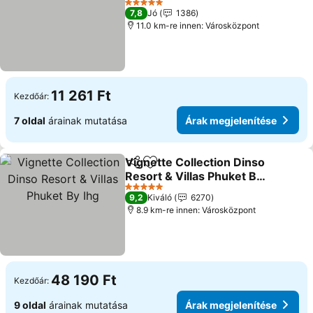
Árak megjelenítése
5 Kategória
7,8
Jó
1386
11.0 km-re innen: Városközpont
11 261 Ft
Kezdőár:
7 oldal
árainak mutatása
Árak megjelenítése
Vignette Collection Dinso
Megosztás
Hozzáadás a kedvencekhez
Resort & Villas Phuket By
Ihg
Árak megjelenítése
5 Kategória
9,2
Kiváló
6270
8.9 km-re innen: Városközpont
48 190 Ft
Kezdőár:
9 oldal
árainak mutatása
Árak megjelenítése