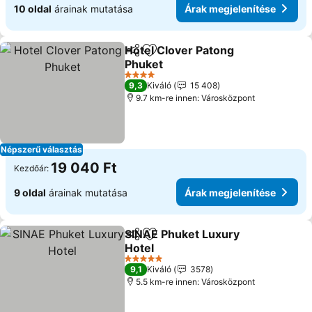
10 oldal
árainak mutatása
Árak megjelenítése
Hotel Clover Patong
Megosztás
Hozzáadás a kedvencekhez
Phuket
Árak megjelenítése
4 Kategória
9,3
Kiváló
15 408
9.7 km-re innen: Városközpont
Népszerű választás
19 040 Ft
Kezdőár:
9 oldal
árainak mutatása
Árak megjelenítése
SINAE Phuket Luxury
Megosztás
Hozzáadás a kedvencekhez
Hotel
Árak megjelenítése
5 Kategória
9,1
Kiváló
3578
5.5 km-re innen: Városközpont