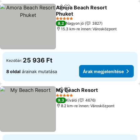
Amora Beach Resort
Megosztás
Hozzáadás a kedvencekhez
Phuket
Árak megjelenítése
5 Kategória
8,2
Nagyon jó
3827
15.3 km-re innen: Városközpont
25 936 Ft
Kezdőár:
8 oldal
árainak mutatása
Árak megjelenítése
My Beach Resort
Megosztás
Hozzáadás a kedvencekhez
Árak meg
5 Kategória
9,3
Kiváló
4676
8.2 km-re innen: Városközpont