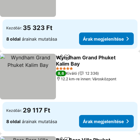
35 323 Ft
Kezdőár:
8 oldal
árainak mutatása
Árak megjelenítése
Wyndham Grand Phuket
Megosztás
Hozzáadás a kedvencekhez
Kalim Bay
Árak megjelenítése
5 Kategória
8,6
Kiváló
12 336
12.2 km-re innen: Városközpont
29 117 Ft
Kezdőár:
8 oldal
árainak mutatása
Árak megjelenítése