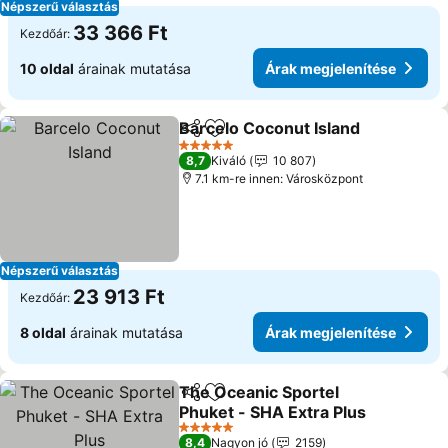
Népszerű választás
33 366 Ft
Kezdőár:
10 oldal
árainak mutatása
Árak megjelenítése
Barcelo Coconut Island
Megosztás
Hozzáadás a kedvencekhez
Ára
5 Kategória
8,7
Kiváló
10 807
7.1 km-re innen: Városközpont
Népszerű választás
23 913 Ft
Kezdőár:
8 oldal
árainak mutatása
Árak megjelenítése
The Oceanic Sportel
Megosztás
Hozzáadás a kedvencekhez
Phuket - SHA Extra Plus
Árak megjelenítése
5 Kategória
8,4
Nagyon jó
2159