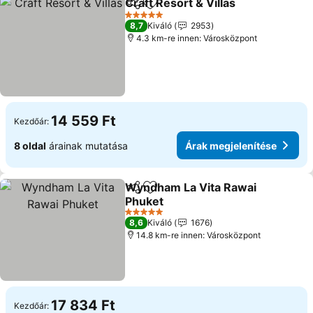
Craft Resort & Villas
Megosztás
Hozzáadás a kedvencekhez
Árak 
5 Kategória
8,7
Kiváló
2953
4.3 km-re innen: Városközpont
14 559 Ft
Kezdőár:
8 oldal
árainak mutatása
Árak megjelenítése
Wyndham La Vita Rawai
Megosztás
Hozzáadás a kedvencekhez
Phuket
Árak megjelenítése
5 Kategória
8,6
Kiváló
1676
14.8 km-re innen: Városközpont
17 834 Ft
Kezdőár: