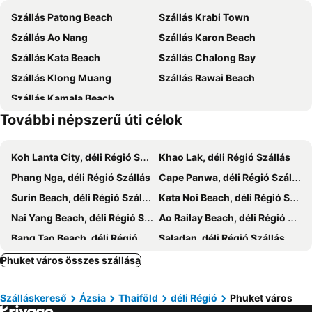
Szállás Patong Beach
Szállás Krabi Town
Laem Singh
Koh Phi-Phi
Shanti Lodge Phuket
Little Nyonya Hotel
Szállás Ao Nang
Szállás Karon Beach
Soi Romanee
Thalang Road
Poolrada Boutique Hotel
Seabed Grand Hotel Phuket
Szállás Kata Beach
Szállás Chalong Bay
Maithon Island
Wang Talang
Kokotel Phuket Nai Yang Beach
Phuket Emerald Beach Resort
Szállás Klong Muang
Szállás Rawai Beach
Central Festival Phuket
Safari Elephant Club
Tour De Phuket Hotel
Avista Grande Phuket Karon - MGallery
Szállás Kamala Beach
Wat Chalong
Freedom Beach
Hotel Tide Phuket
Blue Beach Grand Resort And Spa
További népszerű úti célok
Khao Phing Kan - James Bond Island
Mai Khao Beach
The Elysium Residence
Surin Sunset Hotel
Mamma Mia
Ton Sai Bay
Mövenpick Myth Hotel Patong Phuket
Vignette Collection Dinso Resort & Villas Phuket By Ihg
Koh Lanta City, déli Régió Szállás
Khao Lak, déli Régió Szállás
Phuket Sea Shell Museum
Ko Hong
Diamond Resort Phuket
Kana Triple L Hotel Phuket普吉岛卡娜3L酒店
Phang Nga, déli Régió Szállás
Cape Panwa, déli Régió Szállás
Ko Khai
Ban Raya Resort and Spa
Wyndham Grand Phuket Kalim Bay
Surin Beach, déli Régió Szállás
Kata Noi Beach, déli Régió Szállás
Grand Supicha City Hotel
Wyndham Sea Pearl Resort Phuket
Nai Yang Beach, déli Régió Szállás
Ao Railay Beach, déli Régió Szállás
Pearl Hotel Phuket
Blu Monkey Bed & Breakfast Phuket
Bang Tao Beach, déli Régió Szállás
Saladan, déli Régió Szállás
Ritsurin Boutique Hotel
Surachet at 257 Boutique House
Ko Yao Yai, déli Régió Szállás
Pansea Beach, déli Régió Szállás
Phuket város összes szállása
Siri Hotel Phuket
Phuket Merlin Hotel
Mai Khao Beach, déli Régió Szállás
Koh Yao Noi Island, déli Régió Szállás
Xinlor House
Ratri Hotel Phuket Old Town
Szálláskereső
Ázsia
Thaiföld
déli Régió
Phuket város
Nai Thon Beach, déli Régió Szállás
Noppharat Thara Beach, déli Régió Szállás
Summer Hotel
Hop Inn Phuket Old Town