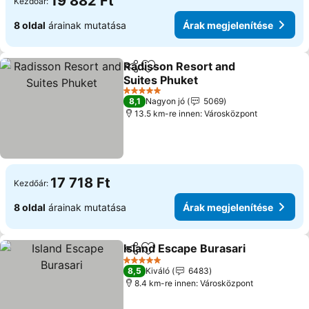
19 882 Ft
Kezdőár:
8 oldal
árainak mutatása
Árak megjelenítése
Radisson Resort and
Megosztás
Hozzáadás a kedvencekhez
Suites Phuket
Árak megjelenítése
5 Kategória
8,1
Nagyon jó
5069
13.5 km-re innen: Városközpont
17 718 Ft
Kezdőár:
8 oldal
árainak mutatása
Árak megjelenítése
Island Escape Burasari
Megosztás
Hozzáadás a kedvencekhez
Ára
5 Kategória
8,5
Kiváló
6483
8.4 km-re innen: Városközpont