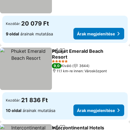
20 079 Ft
Kezdőár:
9 oldal
árainak mutatása
Árak megjelenítése
Phuket Emerald Beach
Megosztás
Hozzáadás a kedvencekhez
Resort
Árak megjelenítése
5 Kategória
9,0
Kiváló
3644
11.1 km-re innen: Városközpont
21 836 Ft
Kezdőár:
10 oldal
árainak mutatása
Árak megjelenítése
Intercontinental Hotels