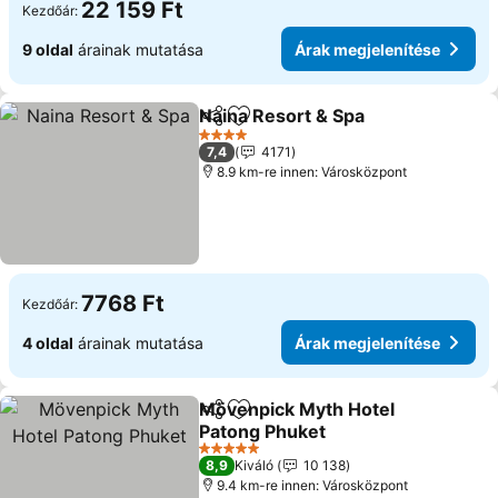
22 159 Ft
Kezdőár:
9 oldal
árainak mutatása
Árak megjelenítése
Naina Resort & Spa
Megosztás
Hozzáadás a kedvencekhez
Árak me
4 Kategória
7,4
4171
8.9 km-re innen: Városközpont
7768 Ft
Kezdőár:
4 oldal
árainak mutatása
Árak megjelenítése
Mövenpick Myth Hotel
Megosztás
Hozzáadás a kedvencekhez
Patong Phuket
Árak megjelenítése
5 Kategória
8,9
Kiváló
10 138
9.4 km-re innen: Városközpont