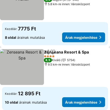
5.8 km-re innen: Városközpont
7775 Ft
Kezdőár:
8 oldal
árainak mutatása
Árak megjelenítése
Zenseana Resort & Spa
Megosztás
Hozzáadás a kedvencekhez
Ár
4 Kategória
8,5
Kiváló
5754
9.5 km-re innen: Városközpont
12 895 Ft
Kezdőár:
10 oldal
árainak mutatása
Árak megjelenítése