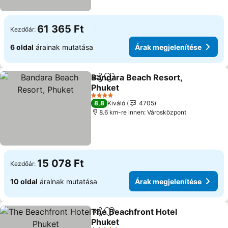
61 365 Ft
Kezdőár:
6 oldal
árainak mutatása
Árak megjelenítése
Bandara Beach Resort,
Megosztás
Hozzáadás a kedvencekhez
Phuket
Árak megjelenítése
4 Kategória
8,8
Kiváló
4705
8.6 km-re innen: Városközpont
15 078 Ft
Kezdőár:
10 oldal
árainak mutatása
Árak megjelenítése
The Beachfront Hotel
Megosztás
Hozzáadás a kedvencekhez
Phuket