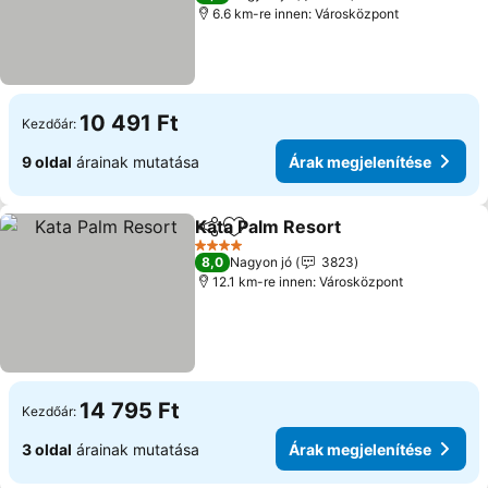
6.6 km-re innen: Városközpont
10 491 Ft
Kezdőár:
9 oldal
árainak mutatása
Árak megjelenítése
Kata Palm Resort
Megosztás
Hozzáadás a kedvencekhez
Árak meg
4 Kategória
8,0
Nagyon jó
3823
12.1 km-re innen: Városközpont
14 795 Ft
Kezdőár:
3 oldal
árainak mutatása
Árak megjelenítése