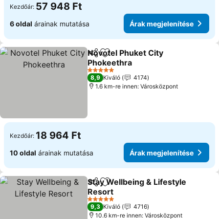
57 948 Ft
Kezdőár:
6 oldal
árainak mutatása
Árak megjelenítése
Novotel Phuket City
Megosztás
Hozzáadás a kedvencekhez
Phokeethra
Árak megjelenítése
5 Kategória
8,9
Kiváló
4174
1.6 km-re innen: Városközpont
18 964 Ft
Kezdőár:
10 oldal
árainak mutatása
Árak megjelenítése
Stay Wellbeing & Lifestyle
Megosztás
Hozzáadás a kedvencekhez
Resort
Árak megjelenítése
5 Kategória
9,3
Kiváló
4716
10.6 km-re innen: Városközpont