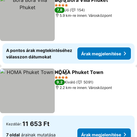
Bora Bora Villa Phuket
Megosztás
Hozzáadás a kedvencekhez
Ára
4 Kategória
7,8
Jó
154
5.9 km-re innen: Városközpont
A pontos árak megtekintéséhez
Árak megjelenítése
válasszon dátumokat
HOMA Phuket Town
Megosztás
Hozzáadás a kedvencekhez
Árak 
4 Kategória
9,2
Kiváló
5091
2.2 km-re innen: Városközpont
11 653 Ft
Kezdőár:
7 oldal
árainak mutatása
Árak megjelenítése