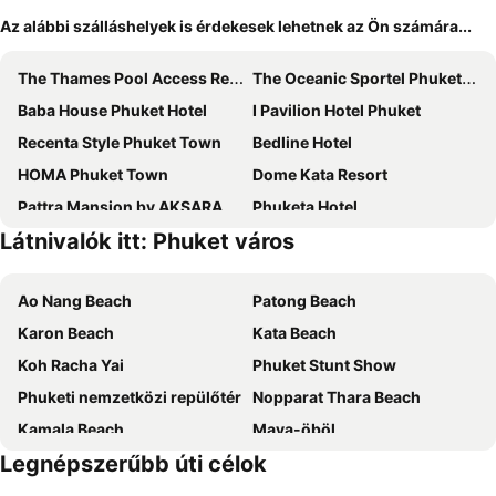
Az alábbi szálláshelyek is érdekesek lehetnek az Ön számára...
The Thames Pool Access Resort & Villa - SHA Extra Plus
The Oceanic Sportel Phuket - SHA Extra Plus
Baba House Phuket Hotel
I Pavilion Hotel Phuket
Recenta Style Phuket Town
Bedline Hotel
HOMA Phuket Town
Dome Kata Resort
Pattra Mansion by AKSARA Collection
Phuketa Hotel
Látnivalók itt: Phuket város
Marina House MUAYTHAI Ta-iad Phuket
Panwaburi Beachfront Resort
Bandara Beach Resort, Phuket
Intercontinental Hotels Phuket Resort By Ihg
Ao Nang Beach
Patong Beach
Panwa Beach Side Beachfront
Avista Hideaway Phuket Patong - MGallery
Karon Beach
Kata Beach
The Bay Exclusive Hotel
Andaman Sea Best Pool Access and Villas
Koh Racha Yai
Phuket Stunt Show
Radisson Resort and Suites Phuket
Lady Naya Villas
Phuketi nemzetközi repülőtér
Nopparat Thara Beach
The Beachfront Hotel Phuket
Andamantra Resort and Villa Phuket
Kamala Beach
Maya-öböl
Hotel Clover Patong Phuket
Novotel Phuket City Phokeethra
Legnépszerűbb úti célok
Phuket Big Buddha
Surin Beach
GLOW Mira Karon Beach
Nam Naka Boutique Hotel - SHA Plus
Ko Yao Noi
Phuket Bangtao Riding Club
Pure Phuket Residence
Quality Beach Resorts and Spa Patong