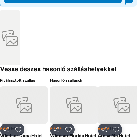
Vesse összes hasonló szálláshelyekkel
Kiválasztott szállás
Hasonló szállások
Hotel
Hotel
Hotel
3 Kategória
4 Kategória
4 Kategória
Megosztás
Hozzáadás a kedvencekhez
Megosztás
Hozzáadás a kedvencekhez
Megosztás
Hozzáad
Windsor Copa Hotel
Windsor Florida Hotel
Arosa Rio Hotel