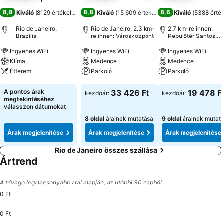
8,8
8,8
8,6
Kiváló
(
8129 értékelés
)
Kiváló
(
15 609 értékelés
)
Kiváló
(
5388 érté
Rio de Janeiro,
Rio de Janeiro, 2.3 km-
2.7 km-re innen:
Brazília
re innen: Városközpont
Repülőtér Santos
Dumont
Ingyenes WiFi
Ingyenes WiFi
Ingyenes WiFi
Klíma
Medence
Medence
Étterem
Parkoló
Parkoló
Árak megjelenítése
Árak megjelenítése
Árak megjeleníté
A pontos árak
33 426 Ft
19 478 F
kezdőár:
kezdőár:
megtekintéséhez
válasszon dátumokat
8 oldal
árainak mutatása
9 oldal
árainak muta
Árak megjelenítése
Árak megjelenítése
Árak megjelenítése
Rio de Janeiro összes szállása
Ártrend
A trivago legalacsonyabb árai alapján, az utóbbi 30 napból
0 Ft
0 Ft