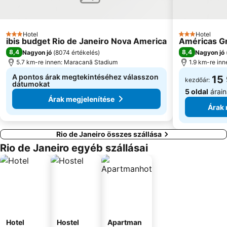
Hotel
Hotel
3 Kategória
3 Kategória
ibis budget Rio de Janeiro Nova America
Américas G
8,4
8,4
Nagyon jó
(
8074 értékelés
)
Nagyon jó
5.7 km-re innen: Maracanã Stadium
1.9 km-re in
A pontos árak megtekintéséhez válasszon
15
kezdőár:
dátumokat
5 oldal
árain
Árak megjelenítése
Árak 
Rio de Janeiro összes szállása
Rio de Janeiro egyéb szállásai
Hotel
Hostel
Apartman