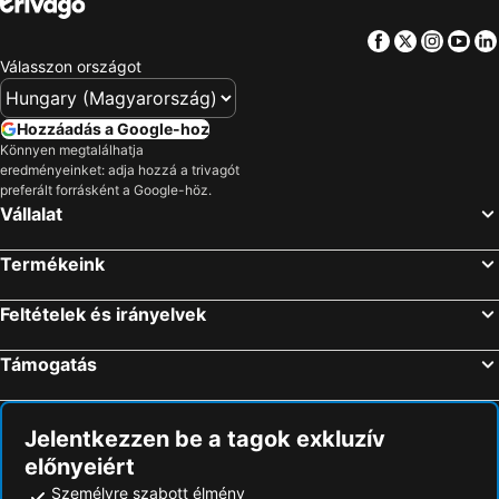
Facebook
Twitter
Insta
Yo
Válasszon országot
Hozzáadás a Google-hoz
Könnyen megtalálhatja
eredményeinket: adja hozzá a trivagót
preferált forrásként a Google-höz.
Vállalat
Termékeink
Feltételek és irányelvek
Támogatás
Jelentkezzen be a tagok exkluzív
előnyeiért
Személyre szabott élmény