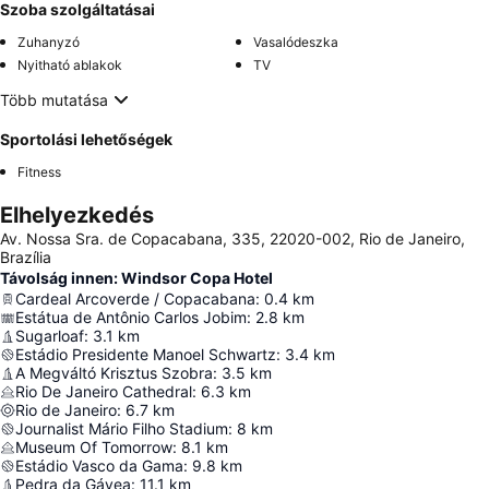
Szoba szolgáltatásai
Zuhanyzó
Vasalódeszka
Nyitható ablakok
TV
Több mutatása
Sportolási lehetőségek
Fitness
Elhelyezkedés
Av. Nossa Sra. de Copacabana, 335, 22020-002, Rio de Janeiro,
Brazília
Távolság innen: Windsor Copa Hotel
Cardeal Arcoverde / Copacabana
:
0.4
km
Estátua de Antônio Carlos Jobim
:
2.8
km
Sugarloaf
:
3.1
km
Estádio Presidente Manoel Schwartz
:
3.4
km
A Megváltó Krisztus Szobra
:
3.5
km
Rio De Janeiro Cathedral
:
6.3
km
Rio de Janeiro
:
6.7
km
Journalist Mário Filho Stadium
:
8
km
Museum Of Tomorrow
:
8.1
km
Estádio Vasco da Gama
:
9.8
km
Pedra da Gávea
:
11.1
km