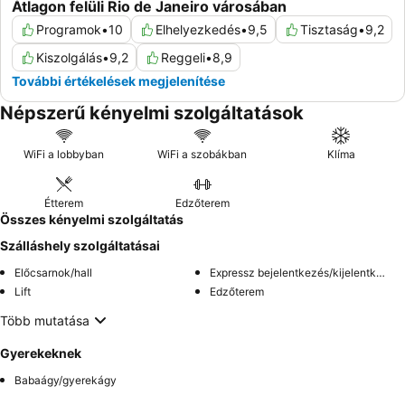
Átlagon felüli Rio de Janeiro városában
Programok
•
10
Elhelyezkedés
•
9,5
Tisztaság
•
9,2
Kiszolgálás
•
9,2
Reggeli
•
8,9
További értékelések megjelenítése
Népszerű kényelmi szolgáltatások
WiFi a lobbyban
WiFi a szobákban
Klíma
Étterem
Edzőterem
Összes kényelmi szolgáltatás
Szálláshely szolgáltatásai
Előcsarnok/hall
Expressz bejelentkezés/kijelentkezés
Lift
Edzőterem
Több mutatása
Gyerekeknek
Babaágy/gyerekágy