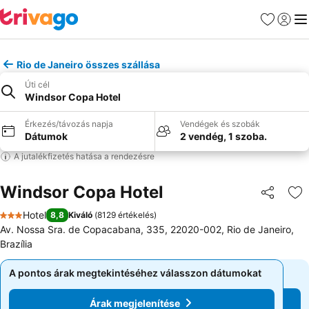
Kedvencek
Bejelen
Me
Rio de Janeiro összes szállása
Úti cél
Windsor Copa Hotel
Érkezés/távozás napja
Vendégek és szobák
Dátumok
2 vendég, 1 szoba.
A jutalékfizetés hatása a rendezésre
Windsor Copa Hotel
Megosztá
Ho
Hotel
8,8
Kiváló
(
8129 értékelés
)
3 Kategória
Av. Nossa Sra. de Copacabana, 335, 22020-002, Rio de Janeiro,
Brazília
A pontos árak megtekintéséhez válasszon dátumokat
A pontos árak megtekintéséhez válasszon dátumokat
Árak megjelenítése
Árak megjelenítése