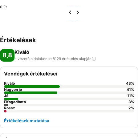
0 Ft
Értékelések
Kiváló
8,8
a vezető oldalakon írt 8129 értékelés
alapján
Vendégek értékelései
Kiváló
43
%
Nagyon jó
41
%
Jó
11
%
Elfogadható
3
%
Rossz
2
%
Értékelések mutatása