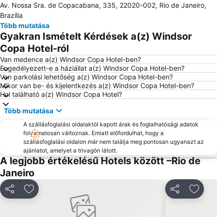
Av. Nossa Sra. de Copacabana, 335, 22020-002, Rio de Janeiro,
Brazília
Több mutatása
Gyakran Ismételt Kérdések a(z) Windsor
Copa Hotel-ról
Van medence a(z) Windsor Copa Hotel-ben?
Engedélyezett-e a háziállat a(z) Windsor Copa Hotel-ben?
Van parkolási lehetőség a(z) Windsor Copa Hotel-ben?
Mikor van be- és kijelentkezés a(z) Windsor Copa Hotel-ben?
Hol található a(z) Windsor Copa Hotel?
Több mutatása
A szállásfoglalási oldalaktól kapott árak és foglalhatósági adatok
folyamatosan változnak. Emiatt előfordulhat, hogy a
szállásfoglalási oldalon már nem találja meg pontosan ugyanazt az
ajánlatot, amelyet a trivagón látott.
A legjobb értékelésű Hotels között –Rio de
Janeiro
Megosztás
Hozzáadás a kedvencekhez
Megosztás
Hozzá