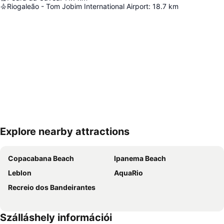
Riogaleão - Tom Jobim International Airport
:
18.7
km
Explore nearby attractions
Nagy méretű térkép
Copacabana Beach
Ipanema Beach
Leblon
AquaRio
Recreio dos Bandeirantes
Szálláshely információi