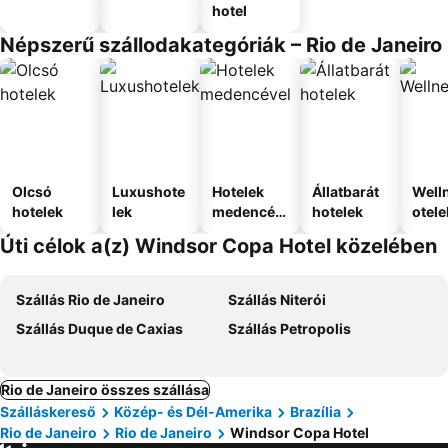
hotel
Népszerű szállodakategóriák – Rio de Janeiro
Olcsó
Luxushote
Hotelek
Állatbarát
Well
hotelek
lek
medencév
hotelek
otele
el
Úti célok a(z) Windsor Copa Hotel közelében
Szállás Rio de Janeiro
Szállás Niterói
Szállás Duque de Caxias
Szállás Petropolis
Rio de Janeiro összes szállása
Szálláskereső
Közép- és Dél-Amerika
Brazília
Rio de Janeiro
Rio de Janeiro
Windsor Copa Hotel