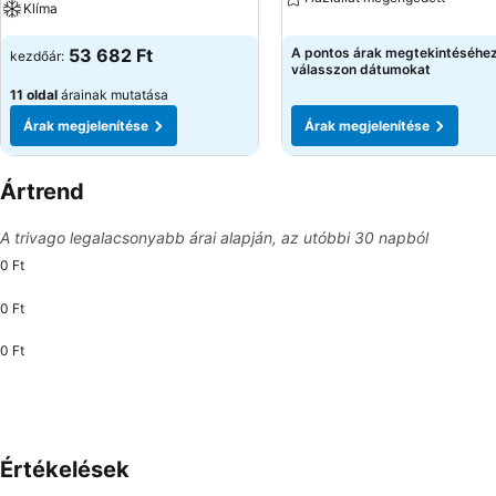
Klíma
53 682 Ft
A pontos árak megtekintéséhe
kezdőár:
válasszon dátumokat
11 oldal
árainak mutatása
Árak megjelenítése
Árak megjelenítése
Ártrend
A trivago legalacsonyabb árai alapján, az utóbbi 30 napból
0 Ft
0 Ft
0 Ft
Értékelések