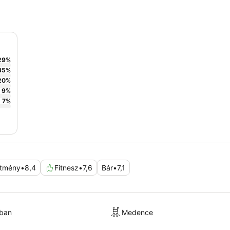
29
%
35
%
20
%
9
%
7
%
ítmény
•
8,4
Fitnesz
•
7,6
Bár
•
7,1
kban
Medence