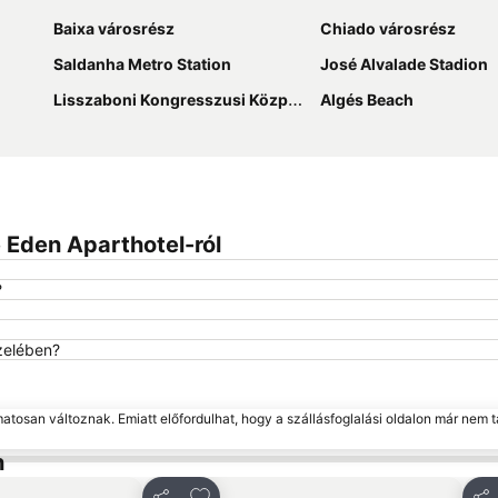
Baixa városrész
Chiado városrész
Saldanha Metro Station
José Alvalade Stadion
Lisszaboni Kongresszusi Központ
Algés Beach
 Eden Aparthotel-ról
?
zelében?
matosan változnak. Emiatt előfordulhat, hogy a szállásfoglalási oldalon már nem t
n
edvencekhez
Hozzáadás a kedvencekhez