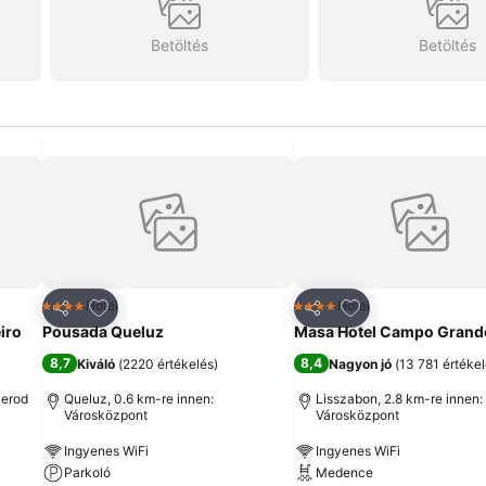
Betöltés
Betöltés
ncekhez
Hozzáadás a kedvencekhez
Hozzáadás a ked
Hotel
Hotel
4 Kategória
4 Kategória
Megosztás
Megosztás
iro
Pousada Queluz
Masa Hotel Campo Grand
8,7
8,4
Kiváló
(
2220 értékelés
)
Nagyon jó
(
13 781 értéke
 erod
Queluz, 0.6 km-re innen:
Lisszabon, 2.8 km-re innen:
Városközpont
Városközpont
Ingyenes WiFi
Ingyenes WiFi
Parkoló
Medence