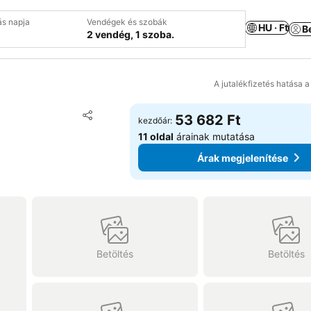
ás napja
Vendégek és szobák
HU · Ft
B
2 vendég, 1 szoba.
A jutalékfizetés hatása 
Hozzáadás a kedvencekhez
53 682 Ft
kezdőár:
Megosztás
11 oldal
árainak mutatása
Árak megjelenítése
Betöltés
Betöltés