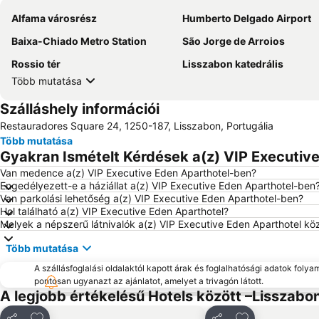
Alfama városrész
Humberto Delgado Airport
Baixa-Chiado Metro Station
São Jorge de Arroios
Rossio tér
Lisszabon katedrális
Több mutatása
Szálláshely információi
Restauradores Square 24, 1250-187, Lisszabon, Portugália
Több mutatása
Gyakran Ismételt Kérdések a(z) VIP Executive
Van medence a(z) VIP Executive Eden Aparthotel-ben?
Engedélyezett-e a háziállat a(z) VIP Executive Eden Aparthotel-ben
Van parkolási lehetőség a(z) VIP Executive Eden Aparthotel-ben?
Hol található a(z) VIP Executive Eden Aparthotel?
Melyek a népszerű látnivalók a(z) VIP Executive Eden Aparthotel kö
Több mutatása
A szállásfoglalási oldalaktól kapott árak és foglalhatósági adatok folya
pontosan ugyanazt az ajánlatot, amelyet a trivagón látott.
A legjobb értékelésű Hotels között –Lisszabo
Hozzáadás a kedvencekhez
Hozzáadás a k