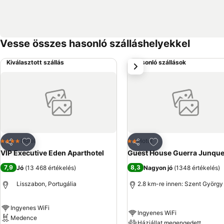
Vesse összes hasonló szálláshelyekkel
Kiválasztott szállás
Hasonló szállások
következő
Hozzáadás a kedvencekhez
Hozzáadás a kedve
Hotel
Hotel
4 Kategória
2 Kategória
Megosztás
Megosztás
VIP Executive Eden Aparthotel
Guest House Guerra Junque
7,9
8,3
Jó
(
13 468 értékelés
)
Nagyon jó
(
1348 értékelés
)
Lisszabon, Portugália
2.8 km-re innen: Szent György
Ingyenes WiFi
Ingyenes WiFi
Medence
Háziállat megengedett