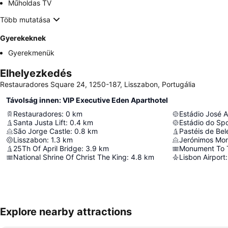
Műholdas TV
Több mutatása
Gyerekeknek
Gyerekmenük
Elhelyezkedés
Restauradores Square 24, 1250-187, Lisszabon, Portugália
Távolság innen: VIP Executive Eden Aparthotel
Restauradores
:
0
km
Estádio José A
Santa Justa Lift
:
0.4
km
Estádio do Spo
São Jorge Castle
:
0.8
km
Pastéis de Be
Lisszabon
:
1.3
km
Jerónimos Mon
25Th Of April Bridge
:
3.9
km
Monument To T
National Shrine Of Christ The King
:
4.8
km
Lisbon Airport
:
Explore nearby attractions