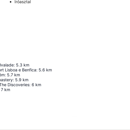
Íróasztal
lvalade
:
5.3
km
rt Lisboa e Benfica
:
5.6
km
lém
:
5.7
km
astery
:
5.9
km
he Discoveries
:
6
km
7
km
Nagy méretű térkép