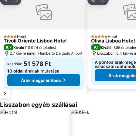
Megosztás
Megosztás
Hotel
Hotel
4 Kategória
5 Kategória
Tivoli Oriente Lisboa Hotel
Olivia Lisboa Hote
8,7
9,1
Kiváló
(
18 044 értékelés
)
Kiváló
(
385 értékelé
2.7 km-re innen: Humberto Delgado Airport
Lisszabon, 0.4 km-re 
A pontos árak megt
51 578 Ft
kezdőár:
válasszon dátumok
10 oldal
árainak mutatása
Árak megjele
Árak megjelenítése
Lisszabon egyéb szállásai