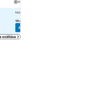
Parkoló
Klíma
Háziállat megengedett
51 125 Ft
kezdőár:
44 845 Ft
kezdőár:
10 oldal
árainak mutatása
10 oldal
árainak mutatása
Árak megjelenítése
Árak megjelenítése
 szállása