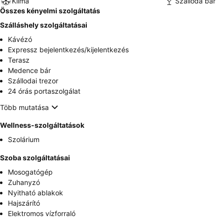
Klíma
Szálloda bár
Összes kényelmi szolgáltatás
Szálláshely szolgáltatásai
Kávézó
Expressz bejelentkezés/kijelentkezés
Terasz
Medence bár
Szállodai trezor
24 órás portaszolgálat
Több mutatása
Wellness-szolgáltatások
Szolárium
Szoba szolgáltatásai
Mosogatógép
Zuhanyzó
Nyitható ablakok
Hajszárító
Elektromos vízforraló