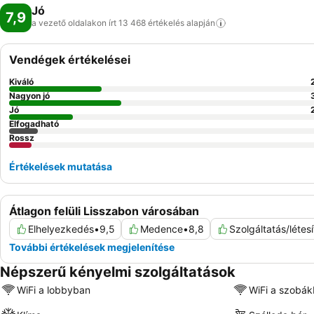
Jó
7,9
a vezető oldalakon írt 13 468 értékelés
alapján
Vendégek értékelései
Kiváló
Nagyon jó
Jó
Elfogadható
Rossz
Értékelések mutatása
Átlagon felüli Lisszabon városában
Elhelyezkedés
•
9,5
Medence
•
8,8
Szolgáltatás/létes
További értékelések megjelenítése
Népszerű kényelmi szolgáltatások
WiFi a lobbyban
WiFi a szobá