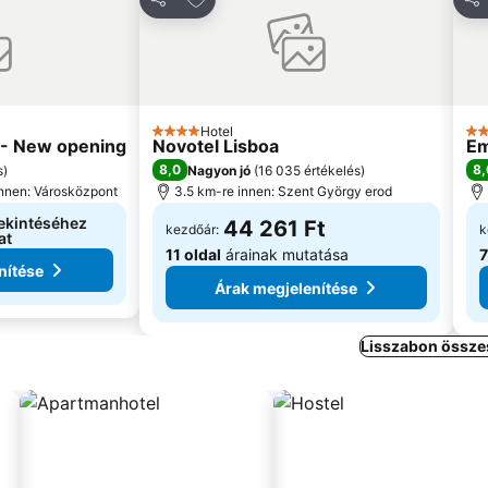
Megosztás
Me
Hotel
4 Kategória
3 K
l - New opening
Novotel Lisboa
Em
8,0
8,
s
)
Nagyon jó
(
16 035 értékelés
)
innen: Városközpont
3.5 km-re innen: Szent György erod
ekintéséhez
44 261 Ft
kezdőár:
k
at
11 oldal
árainak mutatása
7
nítése
Árak megjelenítése
Lisszabon összes