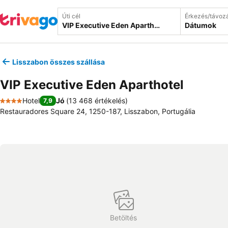
Úti cél
Érkezés/távoz
Dátumok
Lisszabon összes szállása
VIP Executive Eden Aparthotel
Hotel
Jó
(
13 468 értékelés
)
7,9
4 Kategória
Restauradores Square 24, 1250-187, Lisszabon, Portugália
Betöltés