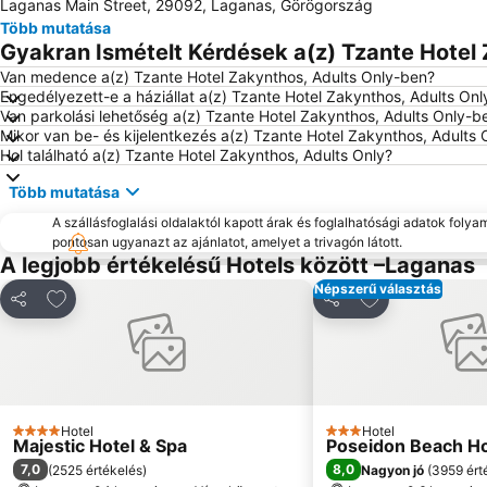
Laganas Main Street, 29092, Laganas, Görögország
Több mutatása
Gyakran Ismételt Kérdések a(z) Tzante Hotel 
Van medence a(z) Tzante Hotel Zakynthos, Adults Only-ben?
Engedélyezett-e a háziállat a(z) Tzante Hotel Zakynthos, Adults On
Van parkolási lehetőség a(z) Tzante Hotel Zakynthos, Adults Only-b
Mikor van be- és kijelentkezés a(z) Tzante Hotel Zakynthos, Adults
Hol található a(z) Tzante Hotel Zakynthos, Adults Only?
Több mutatása
A szállásfoglalási oldalaktól kapott árak és foglalhatósági adatok folya
pontosan ugyanazt az ajánlatot, amelyet a trivagón látott.
A legjobb értékelésű Hotels között –Laganas
Népszerű választás
Hozzáadás a kedvencekhez
Hozzáadás a k
Megosztás
Megosztás
Hotel
Hotel
4 Kategória
3 Kategória
Majestic Hotel & Spa
Poseidon Beach Ho
7,0
8,0
(
2525 értékelés
)
Nagyon jó
(
3959 ért