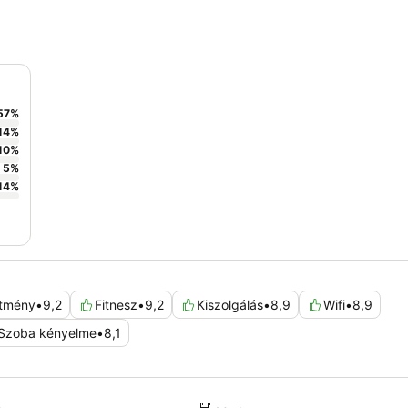
57
%
14
%
10
%
5
%
14
%
ítmény
•
9,2
Fitnesz
•
9,2
Kiszolgálás
•
8,9
Wifi
•
8,9
Szoba kényelme
•
8,1