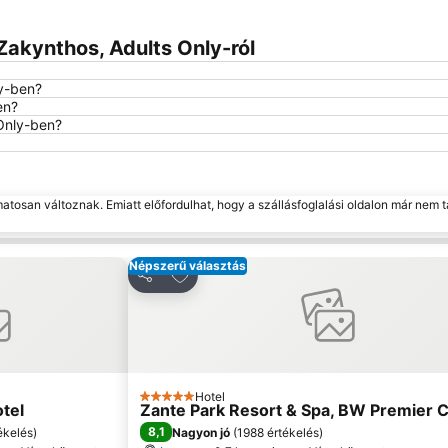
Zakynthos, Adults Only-ról
ly-ben?
en?
 Only-ben?
matosan változnak. Emiatt előfordulhat, hogy a szállásfoglalási oldalon már nem t
Népszerű választás
edvencekhez
Hozzáadás a kedvencekhez
Megosztás
Hotel
5 Kategória
tel
Zante Park Resort & Spa, BW Premier C
8,1
ékelés
)
Nagyon jó
(
1988 értékelés
)