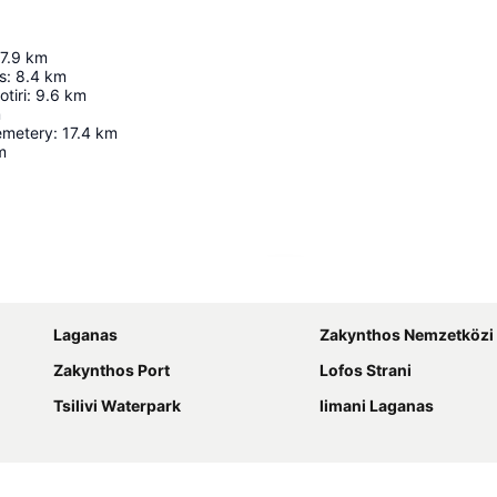
7.9
km
s
:
8.4
km
tiri
:
9.6
km
m
metery
:
17.4
km
m
Nagy méretű térkép
Laganas
Zakynthos Nemzetközi Repülőtér Dioni
Zakynthos Port
Lofos Strani
Tsilivi Waterpark
limani Laganas