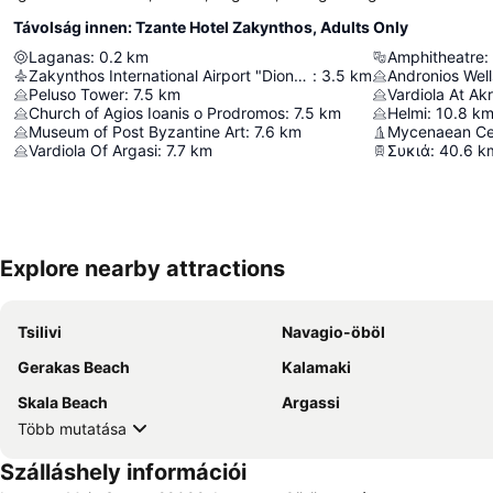
Távolság innen: Tzante Hotel Zakynthos, Adults Only
Laganas
:
0.2
km
Amphitheatre
:
Zakynthos International Airport "Dionysios Solomos"
:
3.5
km
Andronios Well
Peluso Tower
:
7.5
km
Vardiola At Akro
Church of Agios Ioanis o Prodromos
:
7.5
km
Helmi
:
10.8
k
Museum of Post Byzantine Art
:
7.6
km
Mycenaean Ce
Vardiola Of Argasi
:
7.7
km
Συκιά
:
40.6
k
Explore nearby attractions
Tsilivi
Navagio-öböl
Gerakas Beach
Kalamaki
Skala Beach
Argassi
Több mutatása
Szálláshely információi