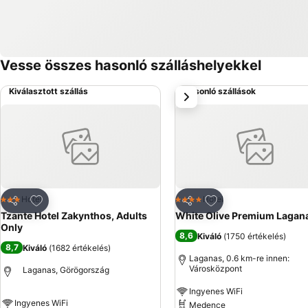
Vesse összes hasonló szálláshelyekkel
Kiválasztott szállás
Hasonló szállások
következő
Hozzáadás a kedvencekhez
Hozzáadás a kedve
Hotel
Hotel
3 Kategória
4 Kategória
Megosztás
Megosztás
Tzante Hotel Zakynthos, Adults
White Olive Premium Lagan
Only
8,6
Kiváló
(
1750 értékelés
)
8,7
Kiváló
(
1682 értékelés
)
Laganas, 0.6 km-re innen:
Városközpont
Laganas, Görögország
Ingyenes WiFi
Ingyenes WiFi
Medence