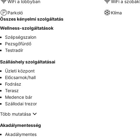
WiFi a lobbyban
WiFi a szobá
Parkoló
Klíma
Összes kényelmi szolgáltatás
Wellness-szolgáltatások
Szépségszalon
Pezsgőfürdő
Testradír
Szálláshely szolgáltatásai
Üzleti központ
Előcsarnok/hall
Fodrász
Terasz
Medence bár
Szállodai trezor
Több mutatása
Akadálymentesség
Akadálymentes