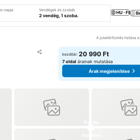
ás napja
Vendégek és szobák
HU · Ft
B
2 vendég, 1 szoba.
A jutalékfizetés hatása 
Hozzáadás a kedvencekhez
20 990 Ft
kezdőár:
Megosztás
7 oldal
árainak mutatása
Árak megjelenítése