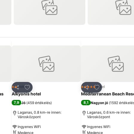
ncekhez
Hozzáadás a kedvencekhez
Hozzáadás a ked
Hotel
Hotel
2 Kategória
5 Kategória
Megosztás
Megosztás
as
Alkyonis hotel
Mediterranean Beach Res
7,9
8,1
Jó
(
459 értékelés
)
Nagyon jó
(
1592 értékelé
Laganas, 0.8 km-re innen:
Laganas, 0.6 km-re innen:
Városközpont
Városközpont
Ingyenes WiFi
Ingyenes WiFi
Medence
Medence