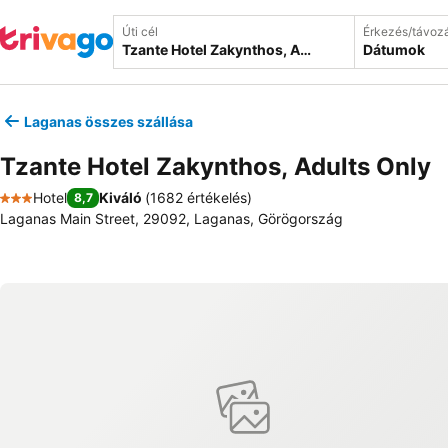
Úti cél
Érkezés/távoz
Dátumok
Laganas összes szállása
Tzante Hotel Zakynthos, Adults Only
Hotel
Kiváló
(
1682 értékelés
)
8,7
3 Kategória
Laganas Main Street, 29092, Laganas, Görögország