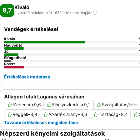
Kiváló
8,7
a vezető oldalakon írt 1682 értékelés
alapján
Vendégek értékelései
Kiváló
Nagyon jó
Jó
Elfogadható
Rossz
Értékelések mutatása
Átlagon felüli Laganas városában
Medence
•
9,6
Elhelyezkedés
•
9,2
Szolgáltatás/létes
Reggeli
•
8,9
Ár-érték arány
•
8,6
Tisztaság
•
8,4
További értékelések megjelenítése
Népszerű kényelmi szolgáltatások