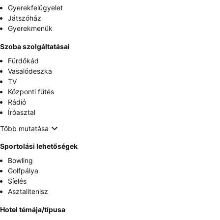
Gyerekfelügyelet
Játszóház
Gyerekmenük
Szoba szolgáltatásai
Fürdőkád
Vasalódeszka
TV
Központi fűtés
Rádió
Íróasztal
Több mutatása
Sportolási lehetőségek
Bowling
Golfpálya
Síelés
Asztalitenisz
Hotel témája/típusa