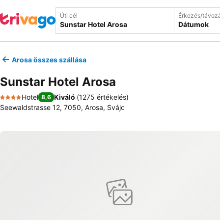
Úti cél
Érkezés/távoz
Dátumok
Arosa összes szállása
Sunstar Hotel Arosa
Hotel
Kiváló
(
1275 értékelés
)
8,6
4 Kategória
Seewaldstrasse 12, 7050, Arosa, Svájc