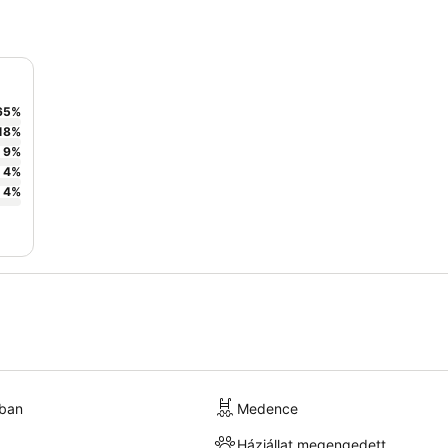
65
%
18
%
9
%
4
%
4
%
kban
Medence
Háziállat megengedett