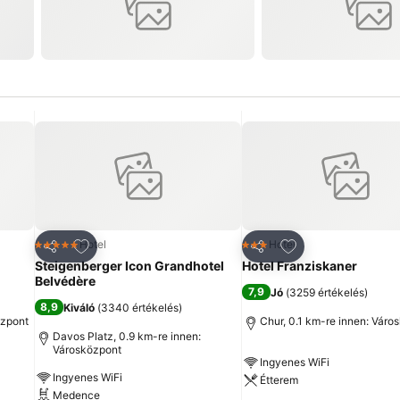
ncekhez
Hozzáadás a kedvencekhez
Hozzáadás a ked
Hotel
Hotel
5 Kategória
3 Kategória
Megosztás
Megosztás
Steigenberger Icon Grandhotel
Hotel Franziskaner
Belvédère
7,9
Jó
(
3259 értékelés
)
8,9
Kiváló
(
3340 értékelés
)
özpont
Chur, 0.1 km-re innen: Váro
Davos Platz, 0.9 km-re innen:
Városközpont
Ingyenes WiFi
Ingyenes WiFi
Étterem
Medence