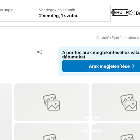
ás napja
Vendégek és szobák
HU · Ft
B
2 vendég, 1 szoba.
A jutalékfizetés hatása 
Hozzáadás a kedvencekhez
A pontos árak megtekintéséhez vál
Megosztás
dátumokat
Árak megjelenítése