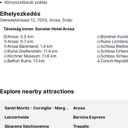
Környezetbarát szállás
Elhelyezkedés
Seewaldstrasse 12, 7050, Arosa, Svájc
Távolság innen: Sunstar Hotel Arosa
Arosa
:
0.5
km
Bündner Kuns
Arosa
:
0.7
km
Ruine Lichtens
Arosa Bärenland
:
1.4
km
Schloss Rietb
Ruine Greifenstein
:
11.4
km
Schloss Ortens
Kirchner Museum
:
11.6
km
Schloss Schau
Belfort Ruins
:
13
km
Zürichi Repülő
Explore nearby attractions
Sankt Moritz - Corviglia - Marguns
Arosa
Lenzerheide
Bernina Express
Skiarena Valchiavenna
Trepalle