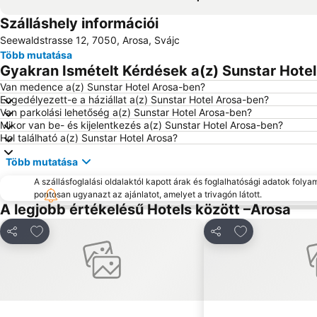
Szálláshely információi
Seewaldstrasse 12, 7050, Arosa, Svájc
Több mutatása
Gyakran Ismételt Kérdések a(z) Sunstar Hotel
Van medence a(z) Sunstar Hotel Arosa-ben?
Engedélyezett-e a háziállat a(z) Sunstar Hotel Arosa-ben?
Van parkolási lehetőség a(z) Sunstar Hotel Arosa-ben?
Mikor van be- és kijelentkezés a(z) Sunstar Hotel Arosa-ben?
Hol található a(z) Sunstar Hotel Arosa?
Több mutatása
A szállásfoglalási oldalaktól kapott árak és foglalhatósági adatok folya
pontosan ugyanazt az ajánlatot, amelyet a trivagón látott.
A legjobb értékelésű Hotels között –Arosa
Hozzáadás a kedvencekhez
Hozzáadás a k
Megosztás
Megosztás