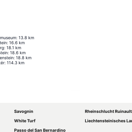
tmuseum
:
13.8
km
tein
:
16.6
km
erg
:
18.1
km
tein
:
18.6
km
enstein
:
18.8
km
tér
:
114.3
km
Nagy méretű térkép
Savognin
Rheinschlucht Ruinault
White Turf
Liechtensteinisches Land
Passo del San Bernardino