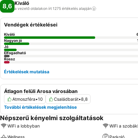
Kiváló
8,6
a vezető oldalakon írt 1275 értékelés
alapján
Vendégek értékelései
Kiváló
Nagyon jó
Jó
Elfogadható
Rossz
Értékelések mutatása
Átlagon felüli Arosa városában
Atmoszféra
•
10
Családbarát
•
8,8
További értékelések megjelenítése
Népszerű kényelmi szolgáltatások
WiFi a lobbyban
WiFi a szobá
Wellness
Parkoló