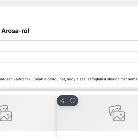
 Arosa-ról
matosan változnak. Emiatt előfordulhat, hogy a szállásfoglalási oldalon már nem t
edvencekhez
Hozzáadás a kedvencekhez
Megosztás