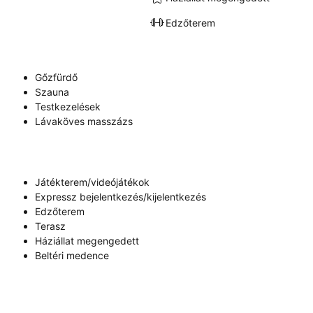
Edzőterem
Gőzfürdő
Szauna
Testkezelések
Lávaköves masszázs
Játékterem/videójátékok
Expressz bejelentkezés/kijelentkezés
Edzőterem
Terasz
Háziállat megengedett
Beltéri medence