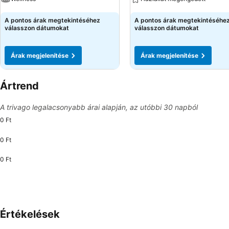
Árak megjelenítése
Árak megjelenítése
A pontos árak megtekintéséhez
A pontos árak megtekintéséhe
válasszon dátumokat
válasszon dátumokat
Árak megjelenítése
Árak megjelenítése
Ártrend
A trivago legalacsonyabb árai alapján, az utóbbi 30 napból
0 Ft
0 Ft
0 Ft
Értékelések