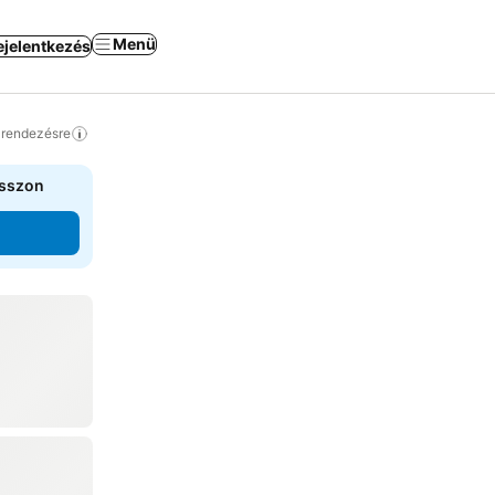
Menü
ejelentkezés
a rendezésre
asszon