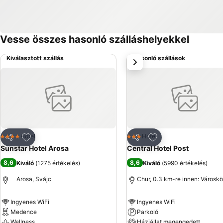
Vesse összes hasonló szálláshelyekkel
Kiválasztott szállás
Hasonló szállások
következő
Hozzáadás a kedvencekhez
Hozzáadás a kedve
Hotel
Hotel
4 Kategória
3 Kategória
Megosztás
Megosztás
Sunstar Hotel Arosa
Central Hotel Post
8,6
8,6
Kiváló
(
1275 értékelés
)
Kiváló
(
5990 értékelés
)
Arosa, Svájc
Chur, 0.3 km-re innen: Városk
Ingyenes WiFi
Ingyenes WiFi
Medence
Parkoló
Wellness
Háziállat megengedett