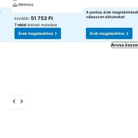
Wellness
Árak megjelenítése
z
A pontos árak megtekintésé
Árak megjelenítése
válasszon dátumokat
51 753 Ft
kezdőár:
7 oldal
árainak mutatása
Árak megjelenítése
Árak megjelenítése
Arosa összes