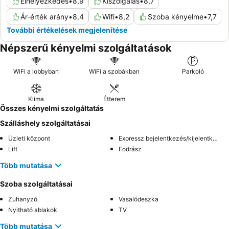
Elhelyezkedés
•
8,9
Kiszolgálás
•
8,7
Ár-érték arány
•
8,4
Wifi
•
8,2
Szoba kényelme
•
7,7
További értékelések megjelenítése
Népszerű kényelmi szolgáltatások
WiFi a lobbyban
WiFi a szobákban
Parkoló
Klíma
Étterem
Összes kényelmi szolgáltatás
Szálláshely szolgáltatásai
Üzleti központ
Expressz bejelentkezés/kijelentkezés
Lift
Fodrász
Több mutatása
Szoba szolgáltatásai
Zuhanyzó
Vasalódeszka
Nyitható ablakok
TV
Több mutatása