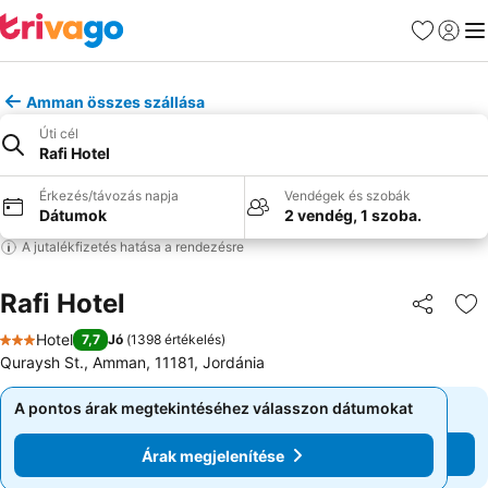
Kedvencek
Bejelen
Me
Amman összes szállása
Úti cél
Rafi Hotel
Érkezés/távozás napja
Vendégek és szobák
Dátumok
2 vendég, 1 szoba.
A jutalékfizetés hatása a rendezésre
Rafi Hotel
Megosztá
Ho
Hotel
7,7
Jó
(
1398 értékelés
)
3 Kategória
Quraysh St., Amman, 11181, Jordánia
A pontos árak megtekintéséhez válasszon dátumokat
A pontos árak megtekintéséhez válasszon dátumokat
Árak megjelenítése
Árak megjelenítése