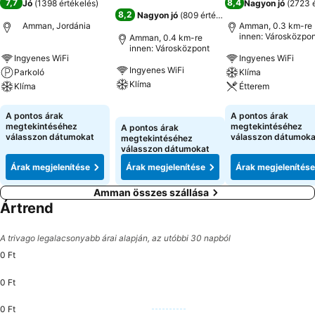
7,7
8,4
Jó
(
1398 értékelés
)
Nagyon jó
(
2723 é
8,2
Nagyon jó
(
809 értékelés
)
Amman, Jordánia
Amman, 0.3 km-re
innen: Városközpon
Amman, 0.4 km-re
innen: Városközpont
Ingyenes WiFi
Ingyenes WiFi
Ingyenes WiFi
Parkoló
Klíma
Klíma
Klíma
Étterem
Árak megjelenítése
Árak megjelenítése
Árak megjeleníté
A pontos árak
A pontos árak
megtekintéséhez
megtekintéséhez
A pontos árak
válasszon dátumokat
válasszon dátumoka
megtekintéséhez
válasszon dátumokat
Árak megjelenítése
Árak megjelenítése
Árak megjelenítése
Amman összes szállása
Ártrend
A trivago legalacsonyabb árai alapján, az utóbbi 30 napból
0 Ft
0 Ft
0 Ft