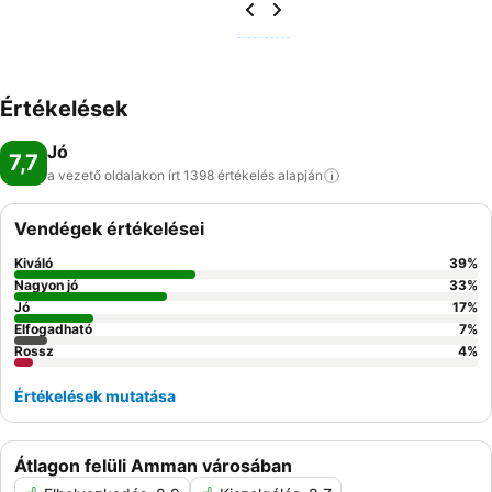
Értékelések
Jó
7,7
a vezető oldalakon írt 1398 értékelés
alapján
Vendégek értékelései
Kiváló
39
%
Nagyon jó
33
%
Jó
17
%
Elfogadható
7
%
Rossz
4
%
Értékelések mutatása
Átlagon felüli Amman városában