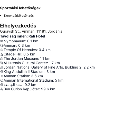
Sportolási lehetőségek
Kerékpárkölcsönzés
Elhelyezkedés
Quraysh St., Amman, 11181, Jordánia
Távolság innen: Rafi Hotel
Nymphaeum
:
0.1
km
Amman
:
0.3
km
Temple Of Hercules
:
0.4
km
Citadel Hill
:
0.5
km
The Jordan Museum
:
1.1
km
Al Hussain Cultural Center
:
1.7
km
Jordan National Gallery of Fine Arts, Building 2
:
2.2
km
King Abdullah Ii Stadium
:
3
km
Amman Station
:
3.6
km
Amman International Stadium
:
5
km
ستاد الجامعة
:
9.2
km
Ben Gurion Repülőtér
:
99.6
km