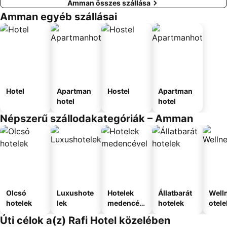
Amman összes szállása
Amman egyéb szállásai
Hotel
Apartman
Hostel
Apartman
hotel
hotel
Népszerű szállodakategóriák – Amman
Olcsó
Luxushote
Hotelek
Állatbarát
Well
hotelek
lek
medencév
hotelek
otele
el
Úti célok a(z) Rafi Hotel közelében