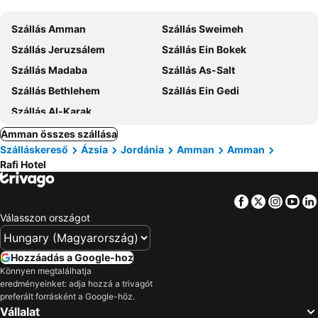
Szállás Amman
Szállás Sweimeh
Szállás Jeruzsálem
Szállás Ein Bokek
Szállás Madaba
Szállás As-Salt
Szállás Bethlehem
Szállás Ein Gedi
Szállás Al-Karak
Amman összes szállása
Szálláskereső
Ázsia
Jordánia
Amman
Amman
Rafi Hotel
Facebook
Twitter
Insta
Yo
Válasszon országot
Hozzáadás a Google-hoz
Könnyen megtalálhatja
eredményeinket: adja hozzá a trivagót
preferált forrásként a Google-höz.
Vállalat