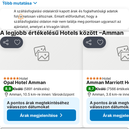
Több mutatása
A szállásfoglalási oldalaktól kapott árak és foglalhatósági adatok
folyamatosan változnak. Emiatt előfordulhat, hogy a
szállásfoglalási oldalon már nem találja meg pontosan ugyanazt az
ajánlatot, amelyet a trivagón látott.
A legjobb értékelésű Hotels között –Amman
Megosztás
Hozzáadás a kedvencekhez
Megosztás
Hozzáadás a
Hotel
Hotel
5 Kategória
5 Kategória
Opal Hotel Amman
Amman Marriott H
8,9
8,7
Kiváló
(
5891 értékelés
)
Kiváló
(
7566 értékel
Amman, 10.5 km-re innen: Városközpont
Amman, 3.6 km-re inn
A pontos árak megtekintéséhez
A pontos árak megt
válasszon dátumokat
válasszon dátumok
Árak megjelenítése
Árak megjele