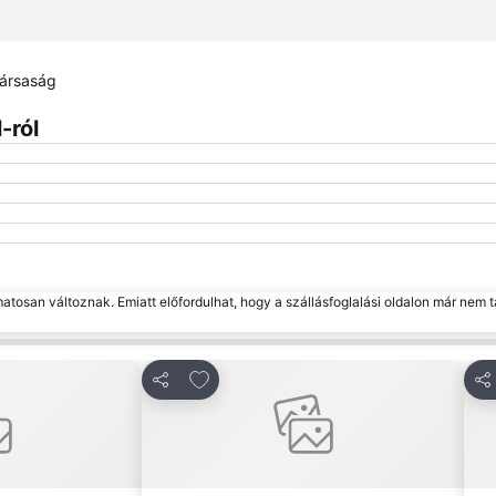
társaság
-ról
matosan változnak. Emiatt előfordulhat, hogy a szállásfoglalási oldalon már nem t
edvencekhez
Hozzáadás a kedvencekhez
Megosztás
Me