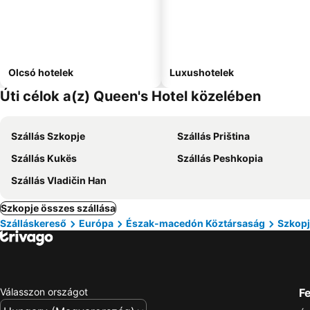
Olcsó hotelek
Luxushotelek
Úti célok a(z) Queen's Hotel közelében
Szállás Szkopje
Szállás Priština
Szállás Kukës
Szállás Peshkopia
Szállás Vladičin Han
Szkopje összes szállása
Szálláskereső
Európa
Észak-macedón Köztársaság
Szkop
Válasszon országot
Fe