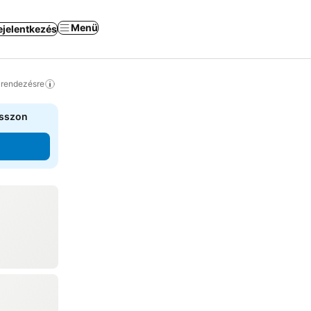
Menü
ejelentkezés
a rendezésre
asszon