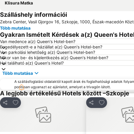
Klisura Matka
Szálláshely információi
Zebra Center, Vasil Gjorgov 16, Szkopje, 1000, Észak-macedón Köz
Több mutatása
Gyakran Ismételt Kérdések a(z) Queen's Hotel
Van medence a(z) Queen's Hotel-ben?
Engedélyezett-e a háziállat a(z) Queen's Hotel-ben?
Van parkolási lehetőség a(z) Queen's Hotel-ben?
Mikor van be- és kijelentkezés a(z) Queen's Hotel-ben?
Hol található a(z) Queen's Hotel?
Több mutatása
A szállásfoglalási oldalaktól kapott árak és foglalhatósági adatok folya
pontosan ugyanazt az ajánlatot, amelyet a trivagón látott.
A legjobb értékelésű Hotels között –Szkopje
Hozzáadás a kedvencekhez
Hozzáadás a k
Megosztás
Megosztás