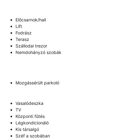
Előcsarnok/hall
Lift
Fodrász
Terasz
Szállodai trezor
Nemdohányzó szobák
Mozgássérült parkoló
Vasalódeszka
TV
Központi fűtés
Légkondicionáló
Kis társalgó
Széf a szobában