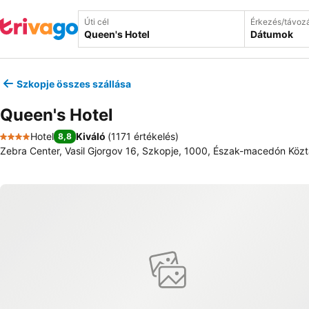
Úti cél
Érkezés/távoz
Dátumok
Szkopje összes szállása
Queen's Hotel
Hotel
Kiváló
(
1171 értékelés
)
8,8
4 Kategória
Zebra Center, Vasil Gjorgov 16, Szkopje, 1000, Észak-macedón Köz