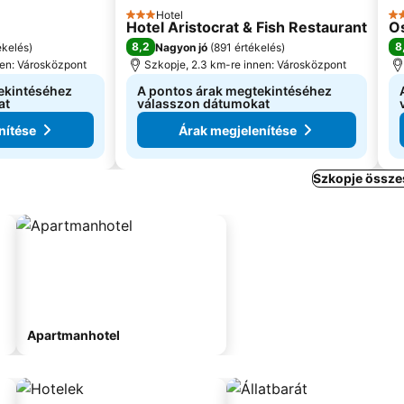
Hotel
3 Kategória
4 
Hotel Aristocrat & Fish Restaurant
Os
8,2
8
ékelés
)
Nagyon jó
(
891 értékelés
)
nen: Városközpont
Szkopje, 2.3 km-re innen: Városközpont
ekintéséhez
A pontos árak megtekintéséhez
at
válasszon dátumokat
nítése
Árak megjelenítése
Szkopje össze
Apartmanhotel