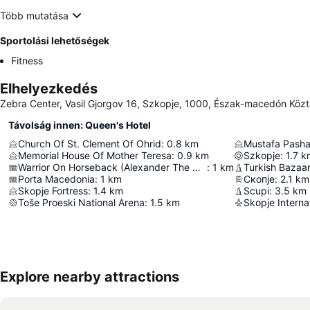
Több mutatása
Sportolási lehetőségek
Fitness
Elhelyezkedés
Zebra Center, Vasil Gjorgov 16, Szkopje, 1000, Észak-macedón Köz
Távolság innen: Queen's Hotel
Church Of St. Clement Of Ohrid
:
0.8
km
Mustafa Pash
Memorial House Of Mother Teresa
:
0.9
km
Szkopje
:
1.7
k
Warrior On Horseback (Alexander The Great Of Macedon)
:
1
km
Turkish Bazaa
Porta Macedonia
:
1
km
Скопје
:
2.1
km
Skopje Fortress
:
1.4
km
Scupi
:
3.5
km
Toše Proeski National Arena
:
1.5
km
Skopje Internat
Explore nearby attractions