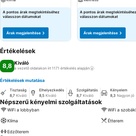
A pontos árak megtekintéséhez
A pontos árak megtekintéséhe
válasszon dátumokat
válasszon dátumokat
Árak megjelenítése
Árak megjelenítése
Értékelések
Kiváló
8,8
a vezető oldalakon írt 1171 értékelés
alapján
Értékelések mutatása
Tisztaság
Elhelyezkedés
Szolgáltatás
Kényelem
8,7
Kiváló
8,5
Kiváló
8,7
Kiváló
8,3
Nagyon jó
Népszerű kényelmi szolgáltatások
WiFi a lobbyban
WiFi a szobá
Klíma
Étterem
Edzőterem