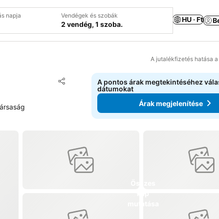
ás napja
Vendégek és szobák
HU · Ft
B
2 vendég, 1 szoba.
A jutalékfizetés hatása 
Hozzáadás a kedvencekhez
A pontos árak megtekintéséhez vál
Megosztás
dátumokat
Árak megjelenítése
társaság