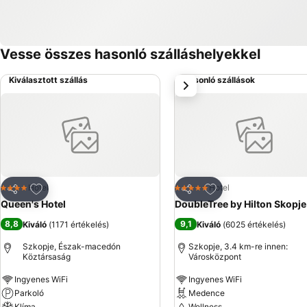
Vesse összes hasonló szálláshelyekkel
Kiválasztott szállás
Hasonló szállások
következő
Hozzáadás a kedvencekhez
Hozzáadás a kedve
Hotel
Hotel
4 Kategória
5 Kategória
Megosztás
Megosztás
Queen's Hotel
DoubleTree by Hilton Skopje
8,8
9,1
Kiváló
(
1171 értékelés
)
Kiváló
(
6025 értékelés
)
Szkopje, Észak-macedón
Szkopje, 3.4 km-re innen:
Köztársaság
Városközpont
Ingyenes WiFi
Ingyenes WiFi
Parkoló
Medence
Klíma
Wellness