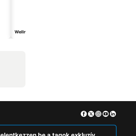
Wellnesshotelek
Hotelek parkolóval
Facebook
Twitter
Instagram
Youtube
Linkedin
Jelentkezzen be a tagok exkluzív