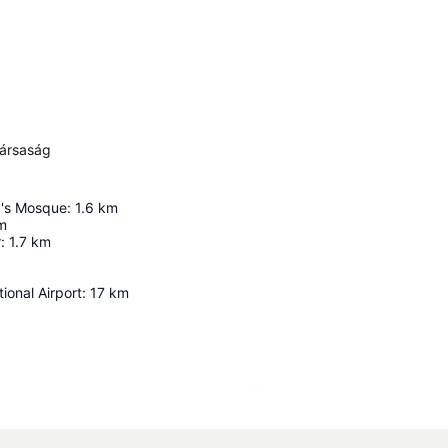
társaság
a's Mosque
:
1.6
km
m
r
:
1.7
km
ional Airport
:
17
km
Nagy méretű térkép