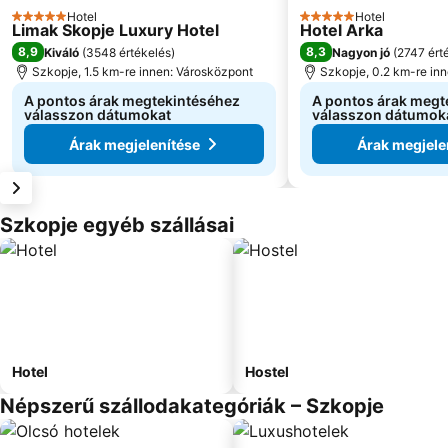
Hotel
Hotel
5 Kategória
5 Kategória
Limak Skopje Luxury Hotel
Hotel Arka
8,9
8,3
Kiváló
(
3548 értékelés
)
Nagyon jó
(
2747 ért
Szkopje, 1.5 km-re innen: Városközpont
Szkopje, 0.2 km-re in
A pontos árak megtekintéséhez
A pontos árak megt
válasszon dátumokat
válasszon dátumok
Árak megjelenítése
Árak megjele
Szkopje egyéb szállásai
Hotel
Hostel
Népszerű szállodakategóriák – Szkopje