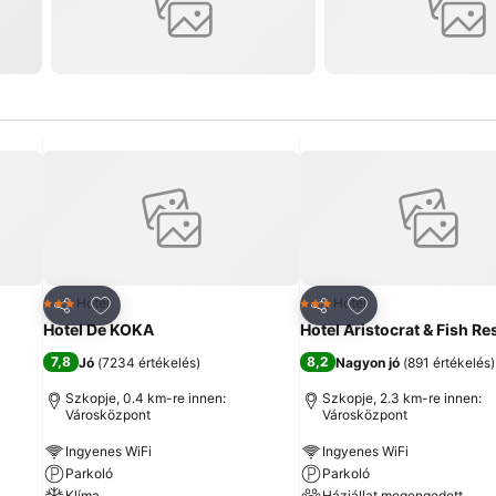
ncekhez
Hozzáadás a kedvencekhez
Hozzáadás a ked
Hotel
Hotel
3 Kategória
3 Kategória
Megosztás
Megosztás
Hotel De KOKA
Hotel Aristocrat & Fish Re
7,8
8,2
Jó
(
7234 értékelés
)
Nagyon jó
(
891 értékelés
)
Szkopje, 0.4 km-re innen:
Szkopje, 2.3 km-re innen:
Városközpont
Városközpont
Ingyenes WiFi
Ingyenes WiFi
Parkoló
Parkoló
Klíma
Háziállat megengedett