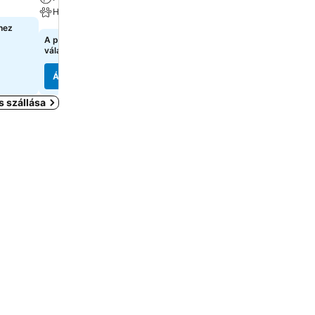
Háziállat megengedett
hez
A pontos árak megtekint
válasszon dátumokat
A pontos árak megtekintéséhez
válasszon dátumokat
Árak megjelenítése
Árak megjelenítése
s szállása