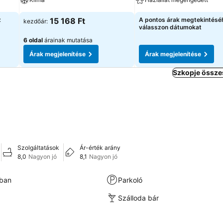
z
15 168 Ft
A pontos árak megtekintésé
kezdőár:
válasszon dátumokat
6 oldal
árainak mutatása
Árak megjelenítése
Árak megjelenítése
Szkopje össze
Szolgáltatások
Ár-érték arány
8,0
Nagyon jó
8,1
Nagyon jó
kban
Parkoló
Szálloda bár