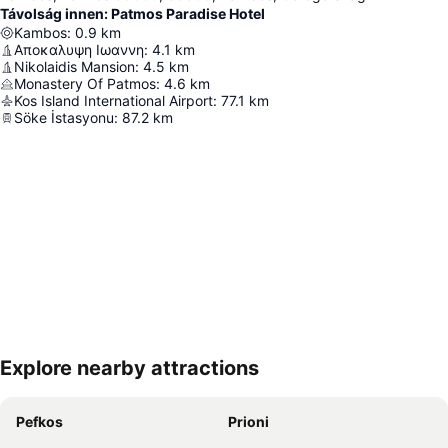
Távolság innen: Patmos Paradise Hotel
Kambos
:
0.9
km
Αποκαλυψη Ιωαννη
:
4.1
km
Nikolaidis Mansion
:
4.5
km
Monastery Of Patmos
:
4.6
km
Kos Island International Airport
:
77.1
km
Söke İstasyonu
:
87.2
km
Explore nearby attractions
Nagy méretű térkép
Pefkos
Prioni