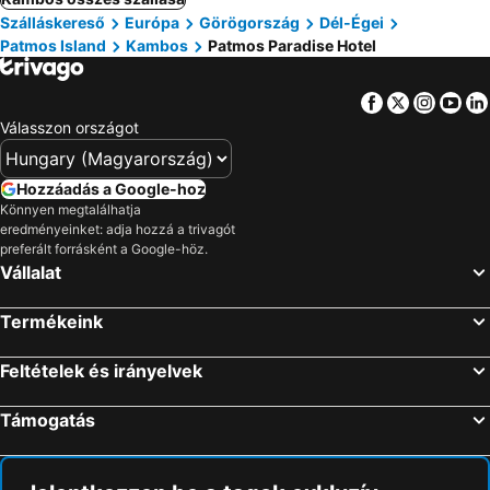
Szálláskereső
Európa
Görögország
Dél-Égei
Patmos Island
Kambos
Patmos Paradise Hotel
Facebook
Twitter
Insta
Yo
Válasszon országot
Hozzáadás a Google-hoz
Könnyen megtalálhatja
eredményeinket: adja hozzá a trivagót
preferált forrásként a Google-höz.
Vállalat
Termékeink
Feltételek és irányelvek
Támogatás