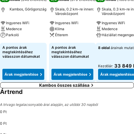
Kambos, Görögország
Skala, 0.2 km-re innen:
Skala, 0.3 km-re i
Városközpont
Városközpont
Ingyenes WiFi
Ingyenes WiFi
Ingyenes WiFi
Medence
Klíma
Medence
Parkoló
Étterem
Háziállat megenge
Árak megjelenítése
Árak megjelenítése
Árak megjeleníté
A pontos árak
A pontos árak
8 oldal
árainak muta
megtekintéséhez
megtekintéséhez
válasszon dátumokat
válasszon dátumokat
33 849 
Kezdőár:
Árak megjelenítése
Árak megjelenítése
Árak megjelenítése
Kambos összes szállása
Ártrend
A trivago legalacsonyabb árai alapján, az utóbbi 30 napból
0 Ft
0 Ft