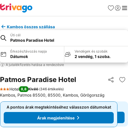
Kedvencek
Bejelen
Me
Kambos összes szállása
Úti cél
Patmos Paradise Hotel
Érkezés/távozás napja
Vendégek és szobák
Dátumok
2 vendég, 1 szoba.
A jutalékfizetés hatása a rendezésre
Patmos Paradise Hotel
Megosztá
Ho
Hotel
8,8
Kiváló
(
346 értékelés
)
3 Kategória
Kambos, Patmos 85500, 85500, Kambos, Görögország
A pontos árak megtekintéséhez válasszon dátumokat
A pontos árak megtekintéséhez válasszon dátumokat
Árak megjelenítése
Árak megjelenítése