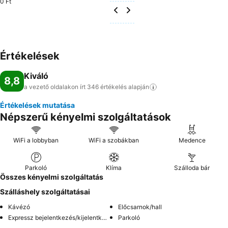
0 Ft
Értékelések
Kiváló
8,8
a vezető oldalakon írt 346 értékelés
alapján
Értékelések mutatása
Népszerű kényelmi szolgáltatások
WiFi a lobbyban
WiFi a szobákban
Medence
Parkoló
Klíma
Szálloda bár
Összes kényelmi szolgáltatás
Szálláshely szolgáltatásai
Kávézó
Előcsarnok/hall
Expressz bejelentkezés/kijelentkezés
Parkoló