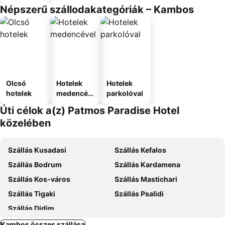
Népszerű szállodakategóriák – Kambos
Olcsó
Hotelek
Hotelek
hotelek
medencév
parkolóval
el
Úti célok a(z) Patmos Paradise Hotel
közelében
Szállás Kusadasi
Szállás Kefalos
Szállás Bodrum
Szállás Kardamena
Szállás Kos-város
Szállás Mastichari
Szállás Tigaki
Szállás Psalidi
Szállás Didim
Kambos összes szállása