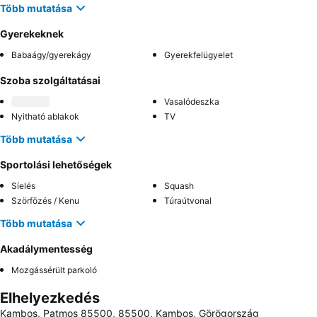
Több mutatása
Gyerekeknek
Babaágy/gyerekágy
Gyerekfelügyelet
Szoba szolgáltatásai
Vasalódeszka
Nyitható ablakok
TV
Több mutatása
Sportolási lehetőségek
Síelés
Squash
Szörfözés / Kenu
Túraútvonal
Több mutatása
Akadálymentesség
Mozgássérült parkoló
Elhelyezkedés
Kambos, Patmos 85500, 85500, Kambos, Görögország