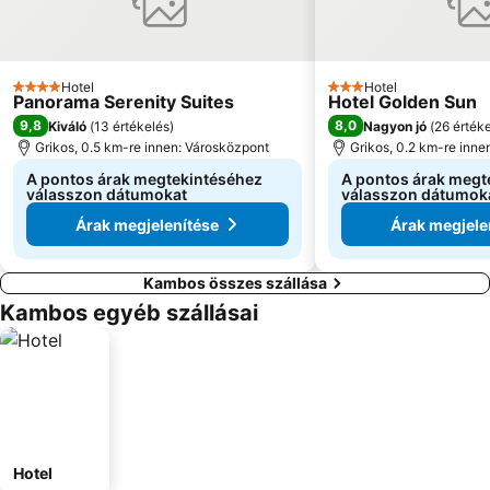
Hotel
Hotel
4 Kategória
3 Kategória
Panorama Serenity Suites
Hotel Golden Sun
9,8
8,0
Kiváló
(
13 értékelés
)
Nagyon jó
(
26 érték
Grikos, 0.5 km-re innen: Városközpont
Grikos, 0.2 km-re inne
A pontos árak megtekintéséhez
A pontos árak megt
válasszon dátumokat
válasszon dátumok
Árak megjelenítése
Árak megjele
Kambos összes szállása
Kambos egyéb szállásai
Hotel