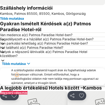
Szálláshely információi
Kambos, Patmos 85500, 85500, Kambos, Görögország
Több mutatása
Gyakran Ismételt Kérdések a(z) Patmos
Paradise Hotel-ról
Van medence a(z) Patmos Paradise Hotel-ben?
Engedélyezett-e a háziállat a(z) Patmos Paradise Hotel-ben?
Van parkolási lehetőség a(z) Patmos Paradise Hotel-ben?
Hol található a(z) Patmos Paradise Hotel?
Melyek a népszerű látnivalók a(z) Patmos Paradise Hotel
közelében?
Több mutatása
A szállásfoglalási oldalaktól kapott árak és foglalhatósági adatok
folyamatosan változnak. Emiatt előfordulhat, hogy a
szállásfoglalási oldalon már nem találja meg pontosan ugyanazt az
ajánlatot, amelyet a trivagón látott.
A legjobb értékelésű Hotels között –Kambos
Népszerű választás
Megosztás
Hozzáadás a kedvencekhez
Megosztás
Hozzáadás a