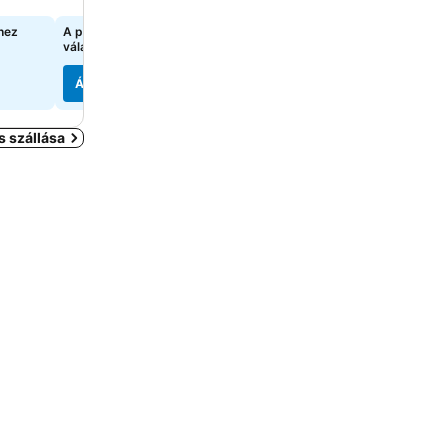
hez
A pontos árak megtekintéséhez
A pontos árak megtekint
válasszon dátumokat
válasszon dátumokat
Árak megjelenítése
Árak megjelenítése
 szállása