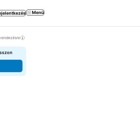
Menü
ejelentkezés
a rendezésre
asszon