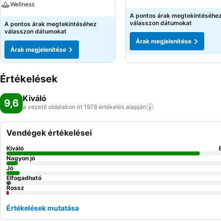
Wellness
A pontos árak megtekintéséhe
válasszon dátumokat
A pontos árak megtekintéséhez
válasszon dátumokat
Árak megjelenítése
Árak megjelenítése
Értékelések
Kiváló
9,6
a vezető oldalakon írt 1978 értékelés
alapján
Vendégek értékelései
Kiváló
Nagyon jó
Jó
Elfogadható
Rossz
Értékelések mutatása