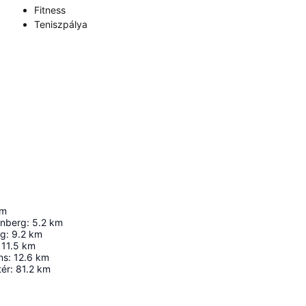
Fitness
Teniszpálya
m
enberg
:
5.2
km
rg
:
9.2
km
11.5
km
ns
:
12.6
km
tér
:
81.2
km