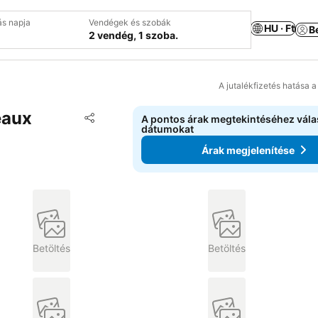
ás napja
Vendégek és szobák
HU · Ft
B
2 vendég, 1 szoba.
A jutalékfizetés hatása 
eaux
Hozzáadás a kedvencekhez
A pontos árak megtekintéséhez vál
Megosztás
dátumokat
Árak megjelenítése
Betöltés
Betöltés