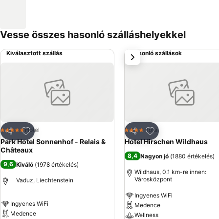
Vesse összes hasonló szálláshelyekkel
Kiválasztott szállás
Hasonló szállások
következő
Hozzáadás a kedvencekhez
Hozzáadás a kedve
Hotel
Hotel
5 Kategória
4 Kategória
Megosztás
Megosztás
Park Hotel Sonnenhof - Relais &
Hotel Hirschen Wildhaus
Châteaux
8,4
Nagyon jó
(
1880 értékelés
)
9,6
Kiváló
(
1978 értékelés
)
Wildhaus, 0.1 km-re innen:
Városközpont
Vaduz, Liechtenstein
Ingyenes WiFi
Ingyenes WiFi
Medence
Medence
Wellness