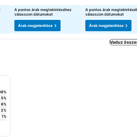
z
A pontos árak megtekintéséhez
A pontos árak megtekintésé
válasszon dátumokat
válasszon dátumokat
Árak megjelenítése
Árak megjelenítése
Vaduz összes
86
%
5
%
6
%
2
%
1
%