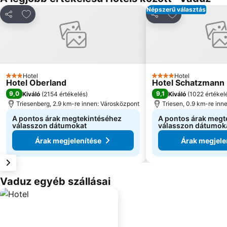
Népszerű választás
Hozzáadás a kedvencekhez
Hozzáadás a k
Megosztás
Megosztás
Hotel
Hotel
3 Kategória
4 Kategória
Hotel Oberland
Hotel Schatzmann
9,0
9,1
Kiváló
(
2154 értékelés
)
Kiváló
(
1022 értékel
Triesenberg, 2.9 km-re innen: Városközpont
Triesen, 0.9 km-re inn
A pontos árak megtekintéséhez
A pontos árak megt
válasszon dátumokat
válasszon dátumok
Árak megjelenítése
Árak megjele
Vaduz egyéb szállásai