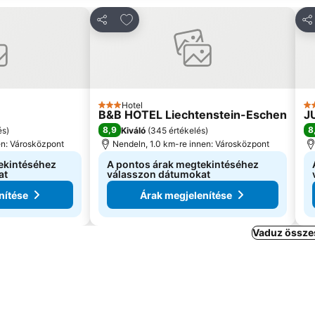
edvencekhez
Hozzáadás a kedvencekhez
Megosztás
Me
Hotel
3 Kategória
3 
B&B HOTEL Liechtenstein-Eschen
J
8,9
8
és
)
Kiváló
(
345 értékelés
)
en: Városközpont
Nendeln, 1.0 km-re innen: Városközpont
ekintéséhez
A pontos árak megtekintéséhez
at
válasszon dátumokat
nítése
Árak megjelenítése
Vaduz összes