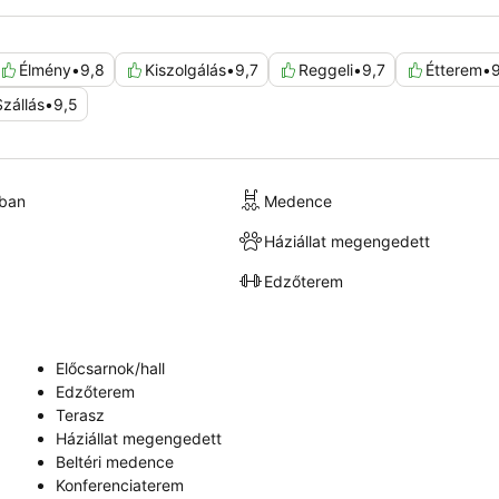
Élmény
•
9,8
Kiszolgálás
•
9,7
Reggeli
•
9,7
Étterem
•
Szállás
•
9,5
kban
Medence
Háziállat megengedett
Edzőterem
Előcsarnok/hall
Edzőterem
Terasz
Háziállat megengedett
Beltéri medence
Konferenciaterem