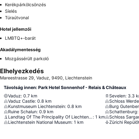
Kerékpárkölcsönzés
Síelés
Túraútvonal
Hotel jellemzői
LMBTQ+-barát
Akadálymentesség
Mozgássérült parkoló
Elhelyezkedés
Mareestrasse 29, Vaduz, 9490, Liechtenstein
Távolság innen: Park Hotel Sonnenhof - Relais & Châteaux
Vaduz
:
0.7
km
Sevelen
:
3.3
k
Vaduz Castle
:
0.8
km
Schloss Werd
Kunstmuseum Liechtenstein
:
0.8
km
Burg Gutenbe
Ruine Schalun
:
0.9
km
Schattenburg
:
Landtag Of The Principality Of Liechtenstein
:
1
km
Schloss Sarga
Liechtenstein National Museum
:
1
km
Zürichi Repülő