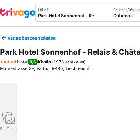
Úti cél
Érkezés/távoz
Dátumok
Vaduz összes szállása
Park Hotel Sonnenhof - Relais & Chât
Hotel
Kiváló
(
1978 értékelés
)
9,6
5 Kategória
Mareestrasse 29, Vaduz, 9490, Liechtenstein
Betöltés