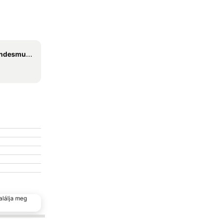
esmuseum
alálja meg