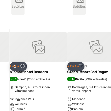
Betöltés
Betöltés
ncekhez
Hozzáadás a kedvencekhez
Hozzáadás a ked
Hotel
Hotel
4 Kategória
5 Kategória
Megosztás
Megosztás
b-smart hotel Bendern
Grand Resort Bad Ragaz
8,7
9,4
Kiváló
(
2086 értékelés
)
Kiváló
(
2997 értékelés
)
Gamprin, 4.6 km-re innen:
Bad Ragaz, 0.4 km-re innen
Városközpont
Városközpont
Ingyenes WiFi
Medence
Wellness
Wellness
Parkoló
Parkoló