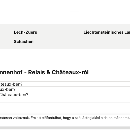
Nagy méretű térkép
Lech-Zuers
Liechtensteinisches Land
Schachen
nnenhof - Relais & Châteaux-ról
hâteaux-ben?
aux-ben?
& Châteaux-ben?
matosan változnak. Emiatt előfordulhat, hogy a szállásfoglalási oldalon már nem t