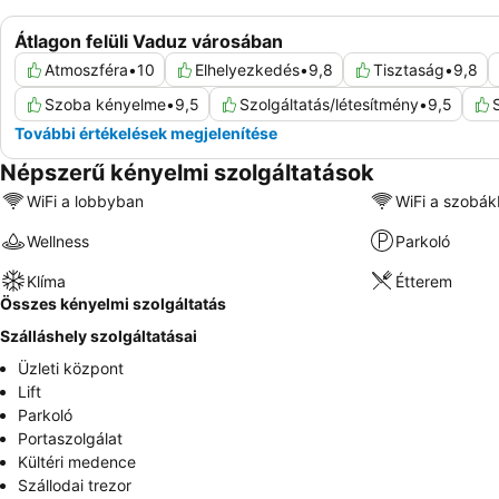
Átlagon felüli Vaduz városában
Atmoszféra
•
10
Elhelyezkedés
•
9,8
Tisztaság
•
9,8
Szoba kényelme
•
9,5
Szolgáltatás/létesítmény
•
9,5
További értékelések megjelenítése
Népszerű kényelmi szolgáltatások
WiFi a lobbyban
WiFi a szobá
Wellness
Parkoló
Klíma
Étterem
Összes kényelmi szolgáltatás
Szálláshely szolgáltatásai
Üzleti központ
Lift
Parkoló
Portaszolgálat
Kültéri medence
Szállodai trezor