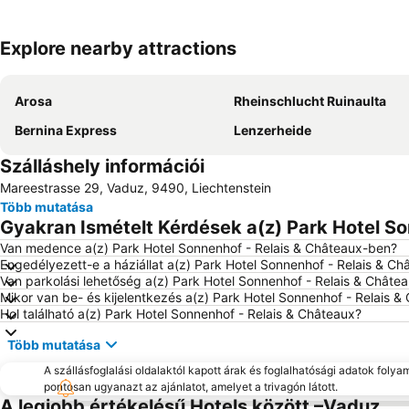
Explore nearby attractions
Arosa
Rheinschlucht Ruinaulta
Bernina Express
Lenzerheide
Szálláshely információi
Mareestrasse 29, Vaduz, 9490, Liechtenstein
Több mutatása
Gyakran Ismételt Kérdések a(z) Park Hotel So
Van medence a(z) Park Hotel Sonnenhof - Relais & Châteaux-ben?
Engedélyezett-e a háziállat a(z) Park Hotel Sonnenhof - Relais & C
Van parkolási lehetőség a(z) Park Hotel Sonnenhof - Relais & Châte
Mikor van be- és kijelentkezés a(z) Park Hotel Sonnenhof - Relais 
Hol található a(z) Park Hotel Sonnenhof - Relais & Châteaux?
Több mutatása
A szállásfoglalási oldalaktól kapott árak és foglalhatósági adatok folya
pontosan ugyanazt az ajánlatot, amelyet a trivagón látott.
A legjobb értékelésű Hotels között –Vaduz