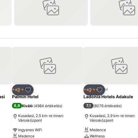
ncekhez
Hozzáadás a kedvencekhez
Hozzáadás a ked
Hotel
Hotel
4 Kategória
5 Kategória
Megosztás
Megosztás
asi
Palmin Hotel
Ladonia Hotels Adakule
8,8
7,1
Kiváló
(
4984 értékelés
)
(
8076 értékelés
)
Kusadasi, 2.5 km-re innen:
Kusadasi, 2.9 km-re innen:
Városközpont
Városközpont
Ingyenes WiFi
Medence
Medence
Wellness