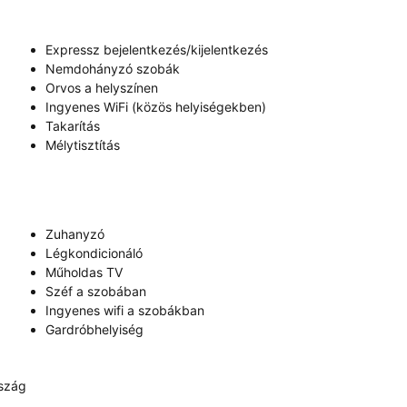
Expressz bejelentkezés/kijelentkezés
Nemdohányzó szobák
Orvos a helyszínen
Ingyenes WiFi (közös helyiségekben)
Takarítás
Mélytisztítás
Zuhanyzó
Légkondicionáló
Műholdas TV
Széf a szobában
Ingyenes wifi a szobákban
Gardróbhelyiség
rszág