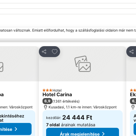
matosan változnak. Emiatt előfordulhat, hogy a szállásfoglalási oldalon már nem t
edvencekhez
Hozzáadás a kedvencekhez
Megosztás
Me
Hotel
3 Kategória
2 K
pa
Hotel Carina
Ek
6,9
6,
(
1361 értékelés
)
innen: Városközpont
Kusadasi, 1.1 km-re innen: Városközpont
ekintéséhez
A
24 444 Ft
kezdőár:
at
v
7 oldal
árainak mutatása
nítése
Árak megjelenítése