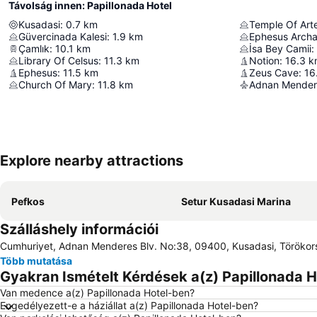
Távolság innen: Papillonada Hotel
Kusadasi
:
0.7
km
Temple Of Arte
Güvercinada Kalesi
:
1.9
km
Ephesus Archa
Çamlık
:
10.1
km
İsa Bey Camii
:
Library Of Celsus
:
11.3
km
Notion
:
16.3
k
Ephesus
:
11.5
km
Zeus Cave
:
16
Church Of Mary
:
11.8
km
Adnan Mendere
Explore nearby attractions
Pefkos
Setur Kusadasi Marina
Szálláshely információi
Cumhuriyet, Adnan Menderes Blv. No:38, 09400, Kusadasi, Töröko
Több mutatása
Gyakran Ismételt Kérdések a(z) Papillonada H
Van medence a(z) Papillonada Hotel-ben?
Engedélyezett-e a háziállat a(z) Papillonada Hotel-ben?