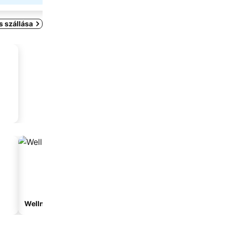
 szállása
Wellnesshotelek
Vízparti hotelek