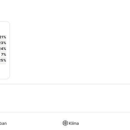
21
%
23
%
24
%
7
%
25
%
kban
Klíma