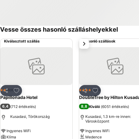
Vesse összes hasonló szálláshelyekkel
Kiválasztott szállás
Hasonló szállások
következő
Hozzáadás a kedvencekhez
Hozzáadás a kedve
Hotel
Hotel
2 Kategória
4 Kategória
Megosztás
Megosztás
Papillonada Hotel
DoubleTree by Hilton Kusad
6,4
8,8
(
712 értékelés
)
Kiváló
(
6051 értékelés
)
Kusadasi, Törökország
Kusadasi, 1.3 km-re innen:
Városközpont
Ingyenes WiFi
Ingyenes WiFi
Klíma
Medence