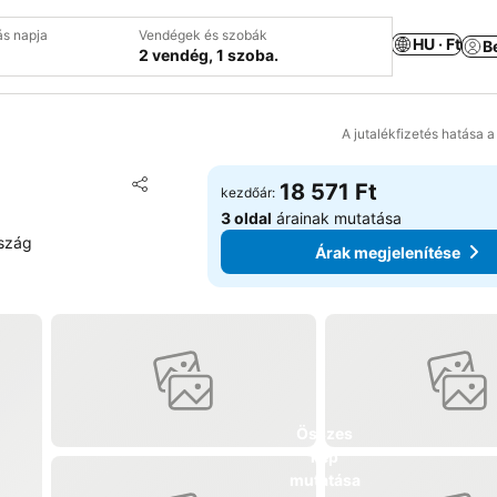
ás napja
Vendégek és szobák
HU · Ft
B
2 vendég, 1 szoba.
A jutalékfizetés hatása 
Hozzáadás a kedvencekhez
18 571 Ft
kezdőár:
Megosztás
3 oldal
árainak mutatása
rszág
Árak megjelenítése