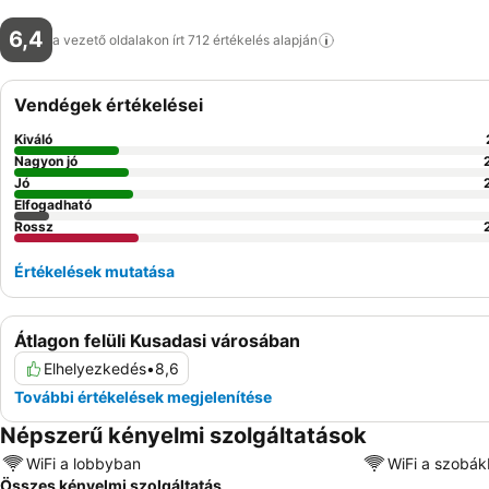
6,4
a vezető oldalakon írt 712 értékelés
alapján
Vendégek értékelései
Kiváló
Nagyon jó
Jó
Elfogadható
Rossz
Értékelések mutatása
Átlagon felüli Kusadasi városában
Elhelyezkedés
•
8,6
További értékelések megjelenítése
Népszerű kényelmi szolgáltatások
WiFi a lobbyban
WiFi a szobá
Összes kényelmi szolgáltatás