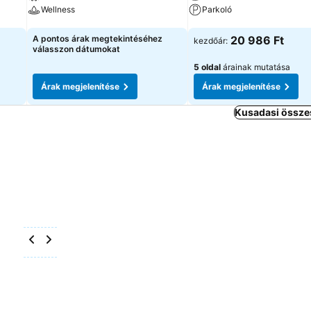
Wellness
Parkoló
Árak megjelenítése
Árak megjelenítése
A pontos árak megtekintéséhez
20 986 Ft
kezdőár:
válasszon dátumokat
5 oldal
árainak mutatása
Árak megjelenítése
Árak megjelenítése
Kusadasi összes