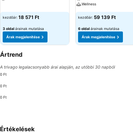
Wellness
Árak megjelenítése
Árak megjelenítése
18 571 Ft
59 139 Ft
kezdőár:
kezdőár:
3 oldal
árainak mutatása
6 oldal
árainak mutatása
Árak megjelenítése
Árak megjelenítése
Ártrend
A trivago legalacsonyabb árai alapján, az utóbbi 30 napból
0 Ft
0 Ft
0 Ft
Értékelések