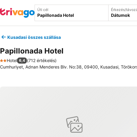
Úti cél
Érkezés/távoz
Dátumok
Kusadasi összes szállása
Papillonada Hotel
Hotel
(
712 értékelés
)
6,4
2 Kategória
Cumhuriyet, Adnan Menderes Blv. No:38, 09400, Kusadasi, Töröko