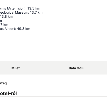
mis (Artemision)
:
13.5
km
eological Museum
:
13.7
km
13.8
km
m
.7
km
s Airport
:
49.3
km
Nagy méretű térkép
Milet
Bafa Gölü
rszág
otel-ról