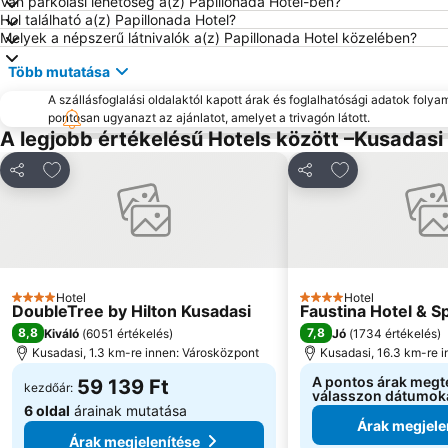
Van parkolási lehetőség a(z) Papillonada Hotel-ben?
Hol található a(z) Papillonada Hotel?
Melyek a népszerű látnivalók a(z) Papillonada Hotel közelében?
Több mutatása
A szállásfoglalási oldalaktól kapott árak és foglalhatósági adatok folya
pontosan ugyanazt az ajánlatot, amelyet a trivagón látott.
A legjobb értékelésű Hotels között –Kusadasi
Hozzáadás a kedvencekhez
Hozzáadás a k
Megosztás
Megosztás
Hotel
Hotel
4 Kategória
4 Kategória
DoubleTree by Hilton Kusadasi
Faustina Hotel & S
8,8
7,8
Kiváló
(
6051 értékelés
)
Jó
(
1734 értékelés
)
Kusadasi, 1.3 km-re innen: Városközpont
Kusadasi, 16.3 km-re 
A pontos árak megt
59 139 Ft
kezdőár:
válasszon dátumok
6 oldal
árainak mutatása
Árak megjele
Árak megjelenítése