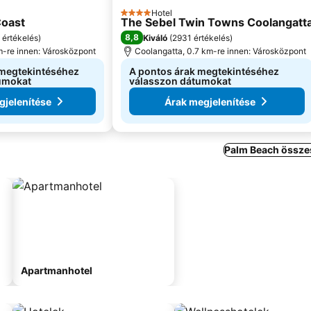
Hotel
4 Kategória
Coast
The Sebel Twin Towns Coolangatt
8,8
 értékelés
)
Kiváló
(
2931 értékelés
)
m-re innen: Városközpont
Coolangatta, 0.7 km-re innen: Városközpont
 megtekintéséhez
A pontos árak megtekintéséhez
umokat
válasszon dátumokat
gjelenítése
Árak megjelenítése
Palm Beach összes
Apartmanhotel