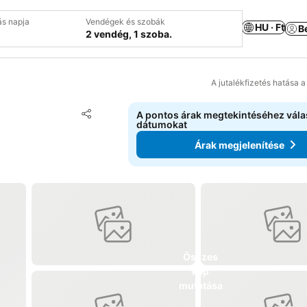
ás napja
Vendégek és szobák
HU · Ft
B
2 vendég, 1 szoba.
A jutalékfizetés hatása 
Hozzáadás a kedvencekhez
A pontos árak megtekintéséhez vál
Megosztás
dátumokat
Árak megjelenítése