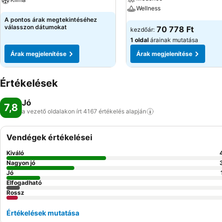
Wellness
A pontos árak megtekintéséhez
válasszon dátumokat
70 778 Ft
kezdőár:
1 oldal
árainak mutatása
Árak megjelenítése
Árak megjelenítése
Értékelések
Jó
7,8
a vezető oldalakon írt 4167 értékelés
alapján
Vendégek értékelései
Kiváló
Nagyon jó
Jó
Elfogadható
Rossz
Értékelések mutatása