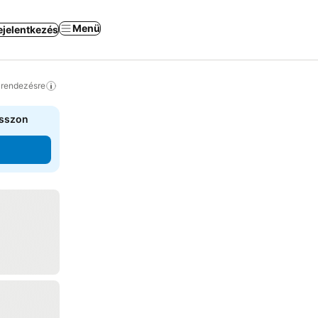
Menü
ejelentkezés
a rendezésre
asszon