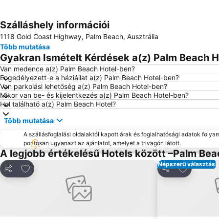
Szálláshely információi
1118 Gold Coast Highway, Palm Beach, Ausztrália
Több mutatása
Gyakran Ismételt Kérdések a(z) Palm Beach Ho
Van medence a(z) Palm Beach Hotel-ben?
Engedélyezett-e a háziállat a(z) Palm Beach Hotel-ben?
Van parkolási lehetőség a(z) Palm Beach Hotel-ben?
Mikor van be- és kijelentkezés a(z) Palm Beach Hotel-ben?
Hol található a(z) Palm Beach Hotel?
Több mutatása
A szállásfoglalási oldalaktól kapott árak és foglalhatósági adatok folya
pontosan ugyanazt az ajánlatot, amelyet a trivagón látott.
A legjobb értékelésű Hotels között –Palm Bea
Népszerű választás
Hozzáadás a kedvencekhez
Hozzáadás
Megosztás
Megosztás