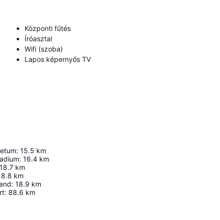
Központi fűtés
Íróasztal
Wifi (szoba)
Lapos képernyős TV
retum
:
15.5
km
tadium
:
16.4
km
18.7
km
18.8
km
Land
:
18.9
km
rt
:
88.6
km