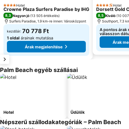
Hotel
Hotel
4 Kategória
4 Kategória
Crowne Plaza Surfers Paradise by IHG
Dorsett Gold 
8,3
8,5
Nagyon jó
(
13 505 értékelés
)
Kiváló
(
10 007
Surfers Paradise, 1.9 km-re innen: Városközpont
Southport, 7.3 k
A pontos árak
70 778 Ft
kezdőár:
válasszon dát
1 oldal
árainak mutatása
Árak me
Árak megjelenítése
Palm Beach egyéb szállásai
Hotel
Üdülők
Népszerű szállodakategóriák – Palm Beach