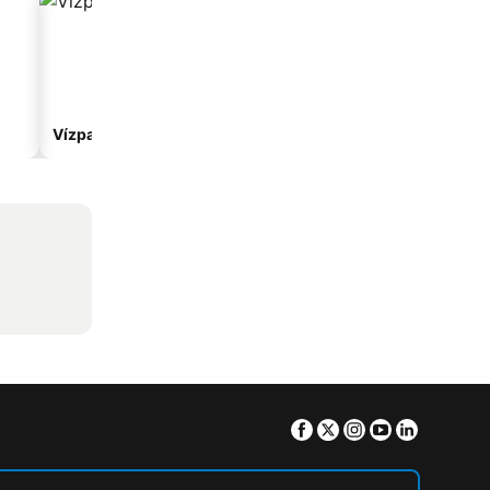
Vízparti hotelek
Hotelek parkolóval
Facebook
Twitter
Instagram
Youtube
Linkedin