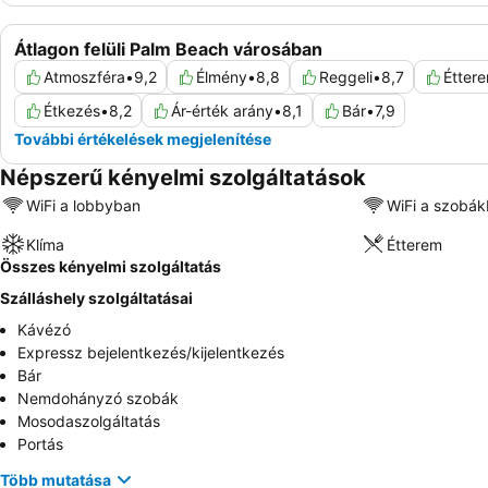
Átlagon felüli Palm Beach városában
Atmoszféra
•
9,2
Élmény
•
8,8
Reggeli
•
8,7
Étter
Étkezés
•
8,2
Ár-érték arány
•
8,1
Bár
•
7,9
További értékelések megjelenítése
Népszerű kényelmi szolgáltatások
WiFi a lobbyban
WiFi a szobá
Klíma
Étterem
Összes kényelmi szolgáltatás
Szálláshely szolgáltatásai
Kávézó
Expressz bejelentkezés/kijelentkezés
Bár
Nemdohányzó szobák
Mosodaszolgáltatás
Portás
Több mutatása