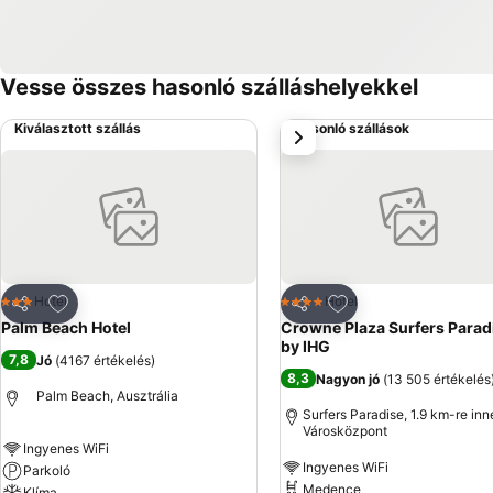
Vesse összes hasonló szálláshelyekkel
Kiválasztott szállás
Hasonló szállások
következő
Hozzáadás a kedvencekhez
Hozzáadás a kedve
Hotel
Hotel
3 Kategória
4 Kategória
Megosztás
Megosztás
Palm Beach Hotel
Crowne Plaza Surfers Parad
by IHG
7,8
Jó
(
4167 értékelés
)
8,3
Nagyon jó
(
13 505 értékelés
Palm Beach, Ausztrália
Surfers Paradise, 1.9 km-re inn
Városközpont
Ingyenes WiFi
Ingyenes WiFi
Parkoló
Medence
Klíma