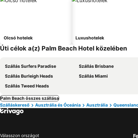
Olcsó hotelek
Luxushotelek
Úti célok a(z) Palm Beach Hotel közelében
Szállás Surfers Paradise
Szállás Brisbane
Szállás Burleigh Heads
Szállás Miami
Szállás Tweed Heads
Palm Beach összes szállása
Szálláskereső
Ausztrália és Óceánia
Ausztrália
Queenslan
Válasszon országot
Fe