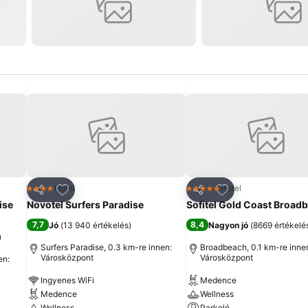
ncekhez
Hozzáadás a kedvencekhez
Hozzáadás a ked
Hotel
Hotel
4 Kategória
5 Kategória
Megosztás
Megosztás
ise
Novotel Surfers Paradise
Sofitel Gold Coast Broad
7,7
8,4
Jó
(
13 940 értékelés
)
Nagyon jó
(
8669 értékelé
)
Surfers Paradise, 0.3 km-re innen:
Broadbeach, 0.1 km-re inne
Városközpont
Városközpont
en:
Ingyenes WiFi
Medence
Medence
Wellness
Wellness
Parkoló