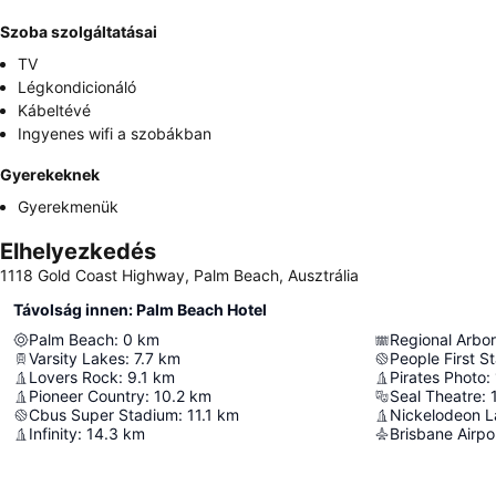
Szoba szolgáltatásai
TV
Légkondicionáló
Kábeltévé
Ingyenes wifi a szobákban
Gyerekeknek
Gyerekmenük
Elhelyezkedés
1118 Gold Coast Highway, Palm Beach, Ausztrália
Távolság innen: Palm Beach Hotel
Palm Beach
:
0
km
Regional Arbo
Varsity Lakes
:
7.7
km
People First S
Lovers Rock
:
9.1
km
Pirates Photo
:
Pioneer Country
:
10.2
km
Seal Theatre
:
Cbus Super Stadium
:
11.1
km
Nickelodeon 
Infinity
:
14.3
km
Brisbane Airpo