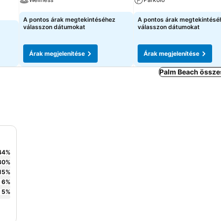
A pontos árak megtekintéséhez
A pontos árak megtekintésé
válasszon dátumokat
válasszon dátumokat
Árak megjelenítése
Árak megjelenítése
Palm Beach összes
44
%
30
%
15
%
6
%
5
%