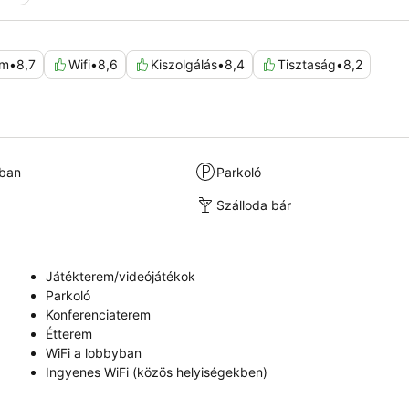
em
•
8,7
Wifi
•
8,6
Kiszolgálás
•
8,4
Tisztaság
•
8,2
kban
Parkoló
Szálloda bár
Játékterem/videójátékok
Parkoló
Konferenciaterem
Étterem
WiFi a lobbyban
Ingyenes WiFi (közös helyiségekben)