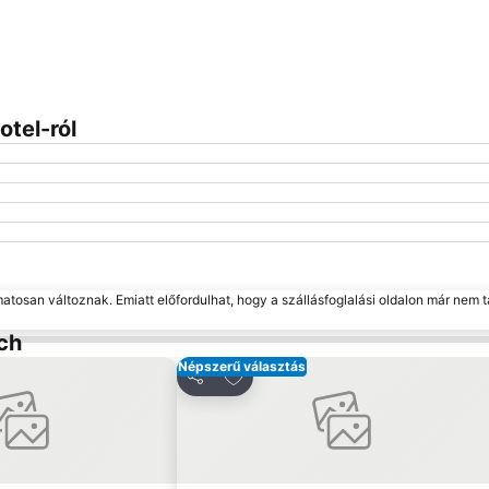
Nagy méretű térkép
tel-ról
matosan változnak. Emiatt előfordulhat, hogy a szállásfoglalási oldalon már nem t
ch
Népszerű választás
 a kedvencekhez
Hozzáadás a kedvencekhez
Megosztás