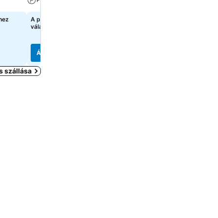
hez
A pontos árak megtekintéséhez
A pontos árak megtekint
válasszon dátumokat
válasszon dátumokat
Árak megjelenítése
Árak megjelenítése
 szállása