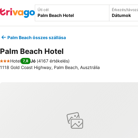
Úti cél
Érkezés/távoz
Dátumok
Palm Beach összes szállása
Palm Beach Hotel
Hotel
Jó
(
4167 értékelés
)
7,8
3 Kategória
1118 Gold Coast Highway, Palm Beach, Ausztrália