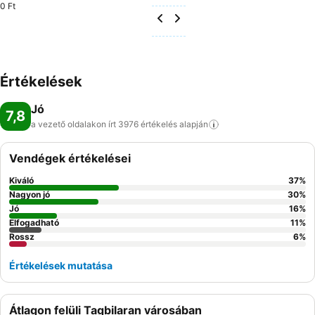
0 Ft
Értékelések
Jó
7,8
a vezető oldalakon írt 3976 értékelés
alapján
Vendégek értékelései
Kiváló
37
%
Nagyon jó
30
%
Jó
16
%
Elfogadható
11
%
Rossz
6
%
Értékelések mutatása
Átlagon felüli Tagbilaran városában