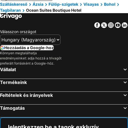
Szálláskereső
Ázsia
Fülöp-szigetek
Visayas
Bohol
Tagbilaran
Ocean Suites Boutique Hotel
Facebook
Twitter
Insta
Yo
Válasszon országot
Hozzáadás a Google-hoz
Könnyen megtalálhatja
eredményeinket: adja hozzá a trivagót
preferált forrásként a Google-höz.
Vállalat
Termékeink
Feltételek és irányelvek
Támogatás
Jelentkezzen be a tagok exkluzív