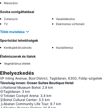
Masszázs
Szoba szolgáltatásai
Zuhanyzó
Vasalódeszka
TV
Elektromos vízforraló
Több mutatása
Sportolási lehetőségek
Kerékpárkölcsönzés
Asztalitenisz
Élelmiszerek és italok
Vegetáriánus ételek
Elhelyezkedés
VP Inting Avenue, Bool District, Tagbilaran, 6300, Fülöp-szigetek
Távolság innen: Ocean Suites Boutique Hotel
National Museum Bohol
:
2.9
km
Tagbilaran
:
3
km
Totolan Cockpit Arena
:
3.4
km
Bohol Cultural Center
:
3.5
km
Abatan Community Life Tour
:
9.7
km
Sikatina Illusions Station
:
10.8
km