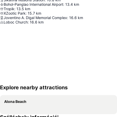
Bohol-Panglao International Airport
:
13.4
km
Tropik
:
13.5
km
XZootic Park
:
15.7
km
Joventino A. Digal Memorial Complex
:
16.6
km
Loboc Church
:
16.6
km
Explore nearby attractions
Nagy méretű térkép
Alona Beach