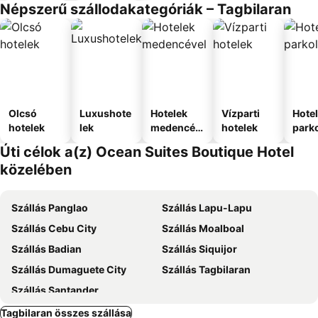
Népszerű szállodakategóriák – Tagbilaran
Olcsó
Luxushote
Hotelek
Vízparti
Hote
hotelek
lek
medencév
hotelek
park
el
Úti célok a(z) Ocean Suites Boutique Hotel
közelében
Szállás Panglao
Szállás Lapu-Lapu
Szállás Cebu City
Szállás Moalboal
Szállás Badian
Szállás Siquijor
Szállás Dumaguete City
Szállás Tagbilaran
Szállás Santander
Tagbilaran összes szállása