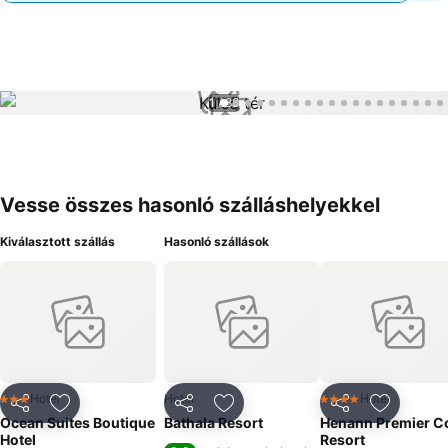
1 / 88
Vesse összes hasonló szálláshelyekkel
Kiválasztott szállás
Hasonló szállások
Hotel
Hotel
Hotel
3 Kategória
4 Kategória
Megosztás
Hozzáadás a kedvencekhez
Megosztás
Hozzáadás a kedvencekhez
Megosztás
Hozzáad
Ocean Suites Boutique
Bathala Resort
Henann Premier C
Hotel
Resort