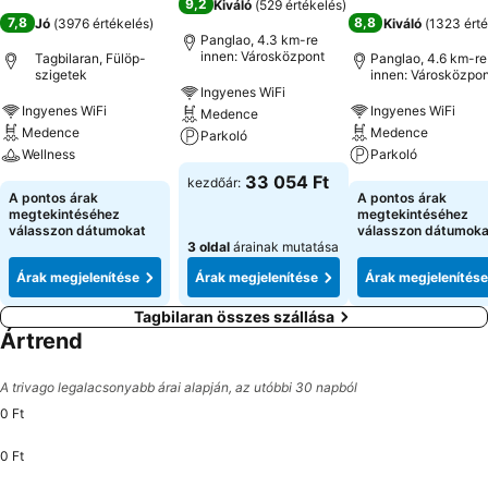
9,2
Kiváló
(
529 értékelés
)
7,8
8,8
Jó
(
3976 értékelés
)
Kiváló
(
1323 érté
Panglao, 4.3 km-re
innen: Városközpont
Tagbilaran, Fülöp-
Panglao, 4.6 km-re
szigetek
innen: Városközpon
Ingyenes WiFi
Ingyenes WiFi
Ingyenes WiFi
Medence
Medence
Medence
Parkoló
Wellness
Parkoló
33 054 Ft
kezdőár:
A pontos árak
A pontos árak
megtekintéséhez
megtekintéséhez
válasszon dátumokat
válasszon dátumoka
3 oldal
árainak mutatása
Árak megjelenítése
Árak megjelenítése
Árak megjelenítése
Tagbilaran összes szállása
Ártrend
A trivago legalacsonyabb árai alapján, az utóbbi 30 napból
0 Ft
0 Ft