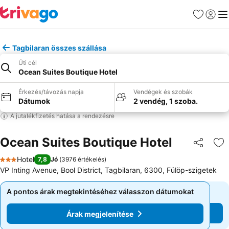
Kedvencek
Bejelen
Me
Tagbilaran összes szállása
Úti cél
Ocean Suites Boutique Hotel
Érkezés/távozás napja
Vendégek és szobák
Dátumok
2 vendég, 1 szoba.
A jutalékfizetés hatása a rendezésre
Ocean Suites Boutique Hotel
Megosztá
Ho
Hotel
7,8
Jó
(
3976 értékelés
)
3 Kategória
VP Inting Avenue, Bool District, Tagbilaran, 6300, Fülöp-szigetek
A pontos árak megtekintéséhez válasszon dátumokat
A pontos árak megtekintéséhez válasszon dátumokat
Árak megjelenítése
Árak megjelenítése