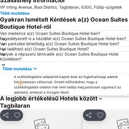
Szálláshely információi
VP Inting Avenue, Bool District, Tagbilaran, 6300, Fülöp-szigetek
Több mutatása
Gyakran Ismételt Kérdések a(z) Ocean Suites
Boutique Hotel-ról
Van medence a(z) Ocean Suites Boutique Hotel-ben?
Engedélyezett-e a háziállat a(z) Ocean Suites Boutique Hotel-ben?
Van parkolási lehetőség a(z) Ocean Suites Boutique Hotel-ben?
Hol található a(z) Ocean Suites Boutique Hotel?
Melyek a népszerű látnivalók a(z) Ocean Suites Boutique Hotel
közelében?
Több mutatása
A szállásfoglalási oldalaktól kapott árak és foglalhatósági adatok
folyamatosan változnak. Emiatt előfordulhat, hogy a
szállásfoglalási oldalon már nem találja meg pontosan ugyanazt az
ajánlatot, amelyet a trivagón látott.
A legjobb értékelésű Hotels között –
Tagbilaran
Megosztás
Hozzáadás a kedvencekhez
Megosztás
Hozzáadás a