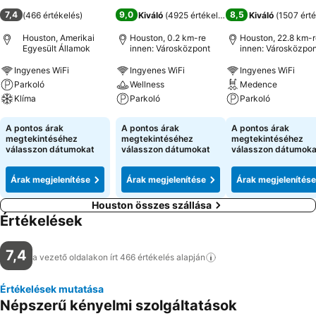
7,4
9,0
8,5
(
466 értékelés
)
Kiváló
(
4925 értékelés
)
Kiváló
(
1507 érté
Houston, Amerikai
Houston, 0.2 km-re
Houston, 22.8 km-r
Egyesült Államok
innen: Városközpont
innen: Városközpon
Ingyenes WiFi
Ingyenes WiFi
Ingyenes WiFi
Parkoló
Wellness
Medence
Klíma
Parkoló
Parkoló
Árak megjelenítése
Árak megjelenítése
Árak megjeleníté
A pontos árak
A pontos árak
A pontos árak
megtekintéséhez
megtekintéséhez
megtekintéséhez
válasszon dátumokat
válasszon dátumokat
válasszon dátumoka
Árak megjelenítése
Árak megjelenítése
Árak megjelenítése
Houston összes szállása
Értékelések
7,4
a vezető oldalakon írt 466 értékelés
alapján
Értékelések mutatása
Népszerű kényelmi szolgáltatások