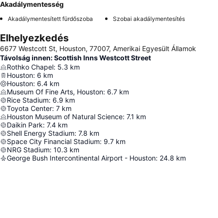
Akadálymentesség
Akadálymentesített fürdőszoba
Szobai akadálymentesítés
Elhelyezkedés
6677 Westcott St, Houston, 77007, Amerikai Egyesült Államok
Távolság innen: Scottish Inns Westcott Street
Rothko Chapel
:
5.3
km
Houston
:
6
km
Houston
:
6.4
km
Museum Of Fine Arts, Houston
:
6.7
km
Rice Stadium
:
6.9
km
Toyota Center
:
7
km
Houston Museum of Natural Science
:
7.1
km
Daikin Park
:
7.4
km
Shell Energy Stadium
:
7.8
km
Space City Financial Stadium
:
9.7
km
NRG Stadium
:
10.3
km
George Bush Intercontinental Airport - Houston
:
24.8
km