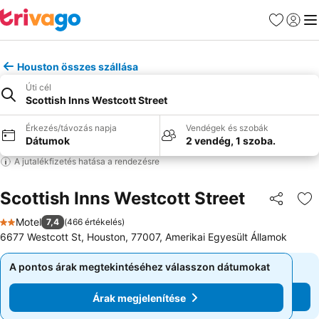
Kedvencek
Bejelen
Me
Houston összes szállása
Úti cél
Scottish Inns Westcott Street
Érkezés/távozás napja
Vendégek és szobák
Dátumok
2 vendég, 1 szoba.
A jutalékfizetés hatása a rendezésre
Scottish Inns Westcott Street
Megosztá
Ho
Motel
7,4
(
466 értékelés
)
2 Kategória
6677 Westcott St, Houston, 77007, Amerikai Egyesült Államok
A pontos árak megtekintéséhez válasszon dátumokat
A pontos árak megtekintéséhez válasszon dátumokat
Árak megjelenítése
Árak megjelenítése