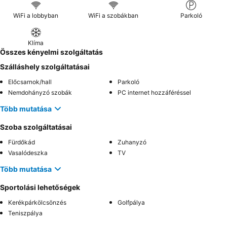
WiFi a lobbyban
WiFi a szobákban
Parkoló
Klíma
Összes kényelmi szolgáltatás
Szálláshely szolgáltatásai
Előcsarnok/hall
Parkoló
Nemdohányzó szobák
PC internet hozzáféréssel
Több mutatása
Szoba szolgáltatásai
Fürdőkád
Zuhanyzó
Vasalódeszka
TV
Több mutatása
Sportolási lehetőségek
Kerékpárkölcsönzés
Golfpálya
Teniszpálya