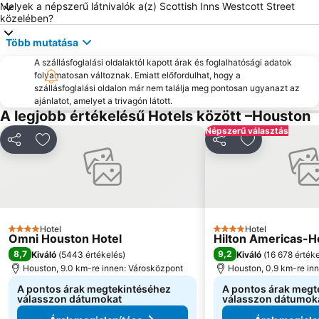
Melyek a népszerű látnivalók a(z) Scottish Inns Westcott Street
közelében?
Több mutatása
A szállásfoglalási oldalaktól kapott árak és foglalhatósági adatok
folyamatosan változnak. Emiatt előfordulhat, hogy a
szállásfoglalási oldalon már nem találja meg pontosan ugyanazt az
ajánlatot, amelyet a trivagón látott.
A legjobb értékelésű Hotels között –Houston
Népszerű választás
Megosztás
Hozzáadás a kedvencekhez
Megosztás
Hozzáadás a
Hotel
Hotel
4 Kategória
4 Kategória
Omni Houston Hotel
Hilton Americas-H
8,7
9,2
Kiváló
(
5443 értékelés
)
Kiváló
(
16 678 érték
Houston, 9.0 km-re innen: Városközpont
Houston, 0.9 km-re in
A pontos árak megtekintéséhez
A pontos árak megt
válasszon dátumokat
válasszon dátumok