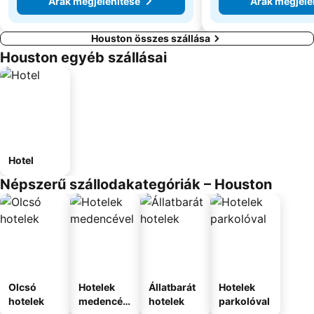
Árak megjelenítése
Árak megjele
Houston összes szállása
Houston egyéb szállásai
Hotel
Népszerű szállodakategóriák – Houston
Olcsó
Hotelek
Állatbarát
Hotelek
hotelek
medencév
hotelek
parkolóval