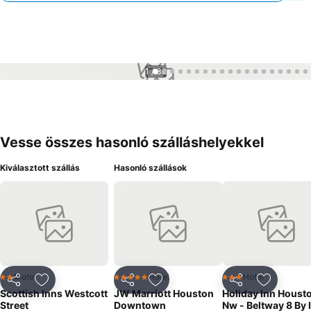
1 / 32
Vesse összes hasonló szálláshelyekkel
Kiválasztott szállás
Hasonló szállások
Motel
Hotel
Hotel
2 Kategória
5 Kategória
3 Kategória
Megosztás
Hozzáadás a kedvencekhez
Megosztás
Hozzáadás a kedvencekhez
Megosztás
Hozzáad
Scottish Inns Westcott
JW Marriott Houston
Holiday Inn Houst
Street
Downtown
Nw - Beltway 8 By 