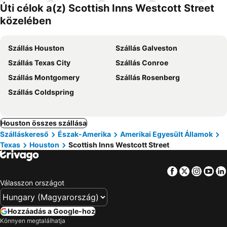
el
Úti célok a(z) Scottish Inns Westcott Street
közelében
Szállás Houston
Szállás Galveston
Szállás Texas City
Szállás Conroe
Szállás Montgomery
Szállás Rosenberg
Szállás Coldspring
Houston összes szállása
Szálláskereső
Észak-Amerika
Amerikai Egyesült Államok
Texas
Houston
Scottish Inns Westcott Street
Facebook
Twitter
Insta
Yo
Válasszon országot
Hozzáadás a Google-hoz
Könnyen megtalálhatja