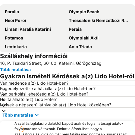
Paralia
Olympic Beach
Neoi Poroi
Thessaloniki Nemzetközi Repülőtér Macedonia
Limani Paralia Katerini
Peraia
Potamos
Olympiaki Akti
Leptokaria
Agia Triada
Szálláshely információi
Olympos
Castle of Platamonas
16, P. Tsaldari Street, 60100, Katerini, Görögország
Korinos
Paralia 1
Több mutatása
Neoi Epivates
Kallithea
Gyakran Ismételt Kérdések a(z) Lido Hotel-ról
Aggelochori
Nea Mixaniona seafront
Van medence a(z) Lido Hotel-ben?
Engedélyezett-e a háziállat a(z) Lido Hotel-ben?
Mount Olympus
The port of Platamona
Van parkolási lehetőség a(z) Lido Hotel-ben?
Touzla
Hol található a(z) Lido Hotel?
Melyek a népszerű látnivalók a(z) Lido Hotel közelében?
Több mutatása
A szállásfoglalási oldalaktól kapott árak és foglalhatósági adatok
folyamatosan változnak. Emiatt előfordulhat, hogy a
szállásfoglalási oldalon már nem találja meg pontosan ugyanazt az