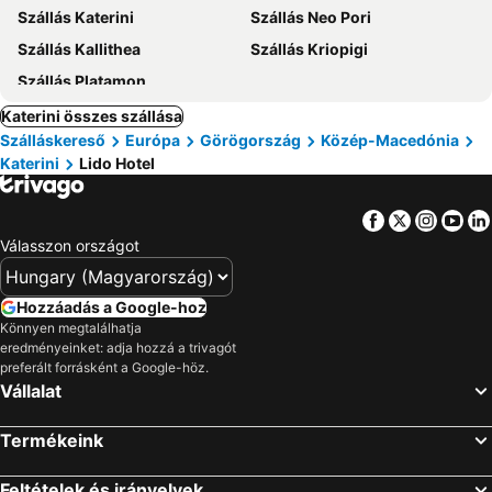
Szállás Katerini
Szállás Neo Pori
Szállás Kallithea
Szállás Kriopigi
Szállás Platamon
Katerini összes szállása
Szálláskereső
Európa
Görögország
Közép-Macedónia
Katerini
Lido Hotel
Facebook
Twitter
Insta
Yo
Válasszon országot
Hozzáadás a Google-hoz
Könnyen megtalálhatja
eredményeinket: adja hozzá a trivagót
preferált forrásként a Google-höz.
Vállalat
Termékeink
Feltételek és irányelvek