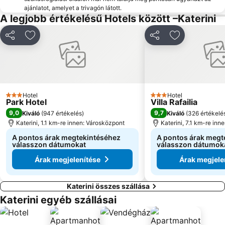
ajánlatot, amelyet a trivagón látott.
A legjobb értékelésű Hotels között –Katerini
Megosztás
Hozzáadás a kedvencekhez
Megosztás
Hozzáadás a
Hotel
Hotel
3 Kategória
3 Kategória
Park Hotel
Villa Rafailia
9,0
9,7
Kiváló
(
947 értékelés
)
Kiváló
(
326 értékelé
Katerini, 1.1 km-re innen: Városközpont
Katerini, 7.1 km-re inn
A pontos árak megtekintéséhez
A pontos árak megt
válasszon dátumokat
válasszon dátumok
Árak megjelenítése
Árak megjele
Katerini összes szállása
Katerini egyéb szállásai