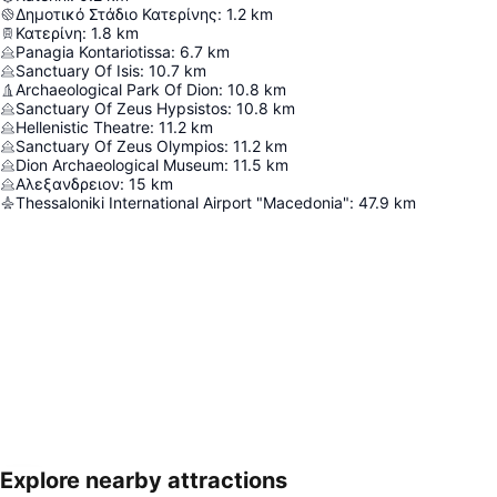
Δημοτικό Στάδιο Κατερίνης
:
1.2
km
Κατερίνη
:
1.8
km
Panagia Kontariotissa
:
6.7
km
Sanctuary Of Isis
:
10.7
km
Archaeological Park Of Dion
:
10.8
km
Sanctuary Of Zeus Hypsistos
:
10.8
km
Hellenistic Theatre
:
11.2
km
Sanctuary Of Zeus Olympios
:
11.2
km
Dion Archaeological Museum
:
11.5
km
Αλεξανδρειον
:
15
km
Thessaloniki International Airport "Macedonia"
:
47.9
km
Explore nearby attractions
Nagy méretű térkép