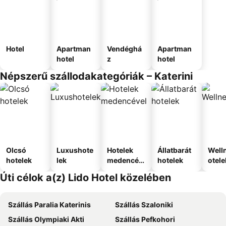
Hotel
Apartman
Vendéghá
Apartman
hotel
z
hotel
Népszerű szállodakategóriák – Katerini
Olcsó
Luxushote
Hotelek
Állatbarát
Well
hotelek
lek
medencév
hotelek
otele
el
Úti célok a(z) Lido Hotel közelében
Szállás Paralia Katerinis
Szállás Szaloniki
Szállás Olympiaki Akti
Szállás Pefkohori