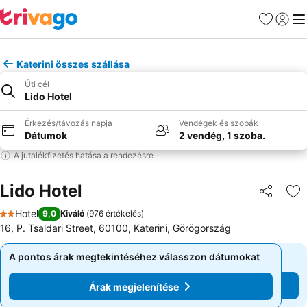
Kedvencek
Bejelen
Me
Katerini összes szállása
Úti cél
Lido Hotel
Érkezés/távozás napja
Vendégek és szobák
Dátumok
2 vendég, 1 szoba.
A jutalékfizetés hatása a rendezésre
Lido Hotel
Megosztá
Ho
Hotel
9,0
Kiváló
(
976 értékelés
)
2 Kategória
16, P. Tsaldari Street, 60100, Katerini, Görögország
A pontos árak megtekintéséhez válasszon dátumokat
A pontos árak megtekintéséhez válasszon dátumokat
Árak megjelenítése
Árak megjelenítése