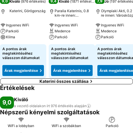
9,0
9,4
7,9
Kiváló
(
976 értékelés
)
Kiváló
(
1871 értékelés
)
Jó
(
197 értékelés
Katerini, Görögország
Paralia Katerinis, 0.8
Olympiaki Akti, 0.
km-re innen:
re innen: Városköz
Városközpont
Ingyenes WiFi
Ingyenes WiFi
Ingyenes WiFi
Parkoló
Medence
Medence
Klíma
Parkoló
Parkoló
A pontos árak
A pontos árak
A pontos árak
megtekintéséhez
megtekintéséhez
megtekintéséhez
válasszon dátumokat
válasszon dátumokat
válasszon dátumoka
Árak megjelenítése
Árak megjelenítése
Árak megjelenítése
Katerini összes szállása
Értékelések
Kiváló
9,0
a vezető oldalakon írt 976 értékelés
alapján
Népszerű kényelmi szolgáltatások
WiFi a lobbyban
WiFi a szobákban
Parkoló