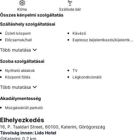
Klíma
Szálloda bár
Összes kényelmi szolgáltatás
Szálláshely szolgáltatásai
Üzleti központ
Kávézó
Előcsarnok/hall
Expressz bejelentkezés/kijelentkezés
Több mutatása
Szoba szolgáltatásai
Nyitható ablakok
TV
Központi fűtés
Légkondicionáló
Több mutatása
Akadálymentesség
Mozgássérült parkoló
Elhelyezkedés
16, P. Tsaldari Street, 60100, Katerini, Görögország
Távolság innen: Lido Hotel
Katerini
:
0.2
km