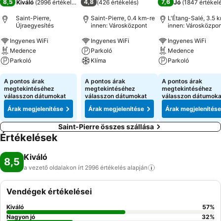
8,5
4,8
7,6
Kiváló
(
2996 értékelés
)
(
426 értékelés
)
Jó
(
1847 értékel
Saint-Pierre,
Saint-Pierre, 0.4 km-re
L'Étang-Salé, 3.5 
Újraegyesítés
innen: Városközpont
innen: Városközpon
Ingyenes WiFi
Ingyenes WiFi
Ingyenes WiFi
Medence
Parkoló
Medence
Parkoló
Klíma
Parkoló
Árak megjelenítése
Árak megjelenítése
Árak megjeleníté
A pontos árak
A pontos árak
A pontos árak
megtekintéséhez
megtekintéséhez
megtekintéséhez
válasszon dátumokat
válasszon dátumokat
válasszon dátumoka
Árak megjelenítése
Árak megjelenítése
Árak megjelenítése
Saint-Pierre összes szállása
Értékelések
Kiváló
8,5
a vezető oldalakon írt 2996 értékelés
alapján
Vendégek értékelései
Kiváló
57
%
Nagyon jó
32
%