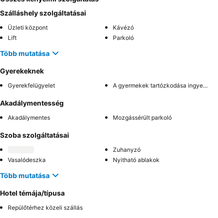
Szálláshely szolgáltatásai
Üzleti központ
Kávézó
Lift
Parkoló
Több mutatása
Gyerekeknek
Gyerekfelügyelet
A gyermekek tartózkodása ingyenes
Akadálymentesség
Akadálymentes
Mozgássérült parkoló
Szoba szolgáltatásai
Zuhanyzó
Vasalódeszka
Nyitható ablakok
Több mutatása
Hotel témája/típusa
Repülőtérhez közeli szállás