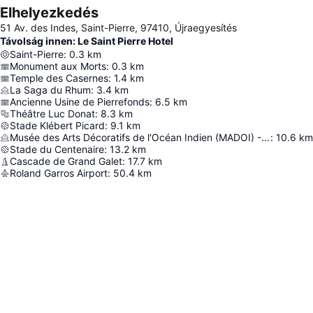
Elhelyezkedés
51 Av. des Indes, Saint-Pierre, 97410, Újraegyesítés
Távolság innen: Le Saint Pierre Hotel
Saint-Pierre
:
0.3
km
Monument aux Morts
:
0.3
km
Temple des Casernes
:
1.4
km
La Saga du Rhum
:
3.4
km
Ancienne Usine de Pierrefonds
:
6.5
km
Théâtre Luc Donat
:
8.3
km
Stade Klébert Picard
:
9.1
km
Musée des Arts Décoratifs de l'Océan Indien (MADOI) - Domaine de Maison Rouge
:
10.6
km
Stade du Centenaire
:
13.2
km
Cascade de Grand Galet
:
17.7
km
Roland Garros Airport
:
50.4
km