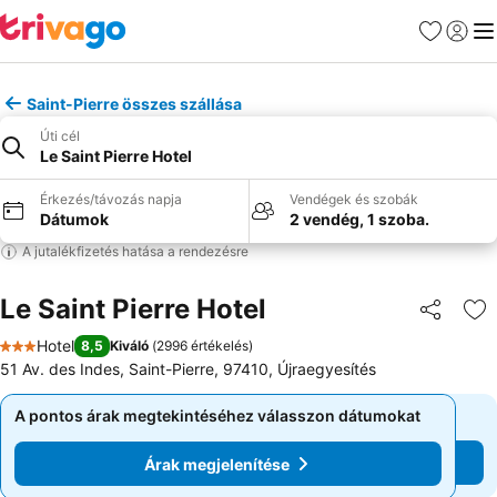
Kedvencek
Bejelen
Me
Saint-Pierre összes szállása
Úti cél
Le Saint Pierre Hotel
Érkezés/távozás napja
Vendégek és szobák
Dátumok
2 vendég, 1 szoba.
A jutalékfizetés hatása a rendezésre
Le Saint Pierre Hotel
Megosztá
Ho
Hotel
8,5
Kiváló
(
2996 értékelés
)
3 Kategória
51 Av. des Indes, Saint-Pierre, 97410, Újraegyesítés
A pontos árak megtekintéséhez válasszon dátumokat
A pontos árak megtekintéséhez válasszon dátumokat
Árak megjelenítése
Árak megjelenítése