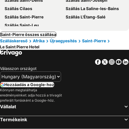
Szállás Saint-Denis
Szállás Saint-Joseph
Szállás Cilaos
Szállás La Saline-les-Bains
Szállás Saint-Pierre
Szállás L'Étang-Salé
Szállás Saint-Leu
Saint-Pierre összes szállása
Szálláskereső
Afrika
Újraegyesítés
Saint-Pierre
Le Saint Pierre Hotel
Facebook
Twitter
Insta
Yo
Válasszon országot
Hozzáadás a Google-hoz
Könnyen megtalálhatja
eredményeinket: adja hozzá a trivagót
preferált forrásként a Google-höz.
Vállalat
Termékeink