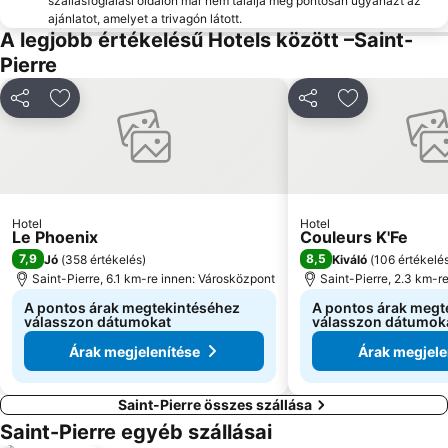
szállásfoglalási oldalon már nem találja meg pontosan ugyanazt az
ajánlatot, amelyet a trivagón látott.
A legjobb értékelésű Hotels között –Saint-
Pierre
Megosztás
Hozzáadás a kedvencekhez
Megosztás
Hozzáadás a
Hotel
Hotel
Le Phoenix
Couleurs K'Fe
7,9
8,5
Jó
(
358 értékelés
)
Kiváló
(
106 értékelé
Saint-Pierre, 6.1 km-re innen: Városközpont
Saint-Pierre, 2.3 km-r
A pontos árak megtekintéséhez
A pontos árak megt
válasszon dátumokat
válasszon dátumok
Árak megjelenítése
Árak megjele
Saint-Pierre összes szállása
Saint-Pierre egyéb szállásai