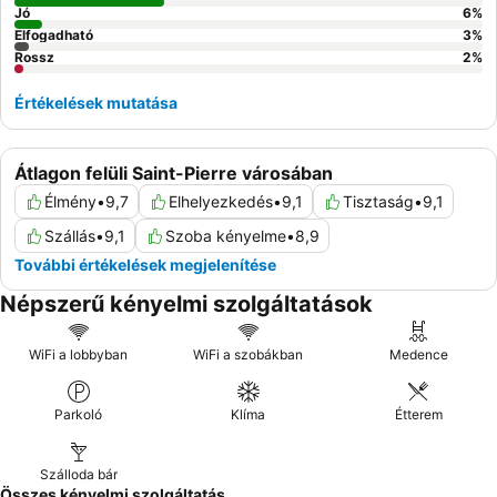
Jó
6
%
Elfogadható
3
%
Rossz
2
%
Értékelések mutatása
Átlagon felüli Saint-Pierre városában
Élmény
•
9,7
Elhelyezkedés
•
9,1
Tisztaság
•
9,1
Szállás
•
9,1
Szoba kényelme
•
8,9
További értékelések megjelenítése
Népszerű kényelmi szolgáltatások
WiFi a lobbyban
WiFi a szobákban
Medence
Parkoló
Klíma
Étterem
Szálloda bár
Összes kényelmi szolgáltatás