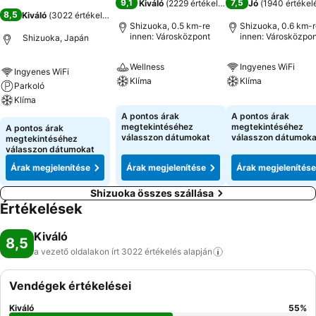
9,1
7,5
Kiváló
(
2229 értékelés
)
Jó
(
1940 értékel
8,5
Kiváló
(
3022 értékelés
)
Shizuoka, 0.5 km-re
Shizuoka, 0.6 km-r
innen: Városközpont
innen: Városközpon
Shizuoka, Japán
Wellness
Ingyenes WiFi
Ingyenes WiFi
Klíma
Klíma
Parkoló
Klíma
A pontos árak
A pontos árak
megtekintéséhez
megtekintéséhez
A pontos árak
válasszon dátumokat
válasszon dátumoka
megtekintéséhez
válasszon dátumokat
Árak megjelenítése
Árak megjelenítése
Árak megjelenítése
Shizuoka összes szállása
Értékelések
Kiváló
8,5
a vezető oldalakon írt 3022 értékelés
alapján
Vendégek értékelései
Kiváló
55
%