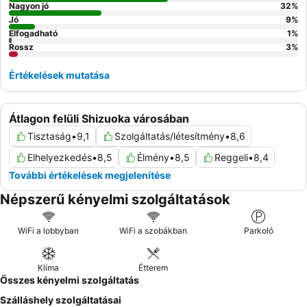
Nagyon jó
32
%
Jó
9
%
Elfogadható
1
%
Rossz
3
%
Értékelések mutatása
Átlagon felüli Shizuoka városában
Tisztaság
•
9,1
Szolgáltatás/létesítmény
•
8,6
Elhelyezkedés
•
8,5
Élmény
•
8,5
Reggeli
•
8,4
További értékelések megjelenítése
Népszerű kényelmi szolgáltatások
WiFi a lobbyban
WiFi a szobákban
Parkoló
Klíma
Étterem
Összes kényelmi szolgáltatás
Szálláshely szolgáltatásai