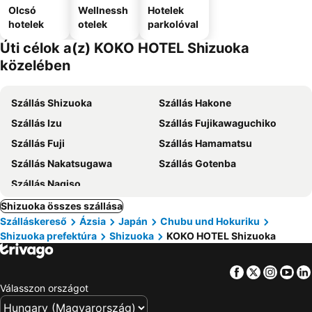
Olcsó
Wellnessh
Hotelek
hotelek
otelek
parkolóval
Úti célok a(z) KOKO HOTEL Shizuoka
közelében
Szállás Shizuoka
Szállás Hakone
Szállás Izu
Szállás Fujikawaguchiko
Szállás Fuji
Szállás Hamamatsu
Szállás Nakatsugawa
Szállás Gotenba
Szállás Nagiso
Shizuoka összes szállása
Szálláskereső
Ázsia
Japán
Chubu und Hokuriku
Shizuoka prefektúra
Shizuoka
KOKO HOTEL Shizuoka
Facebook
Twitter
Insta
Yo
Válasszon országot