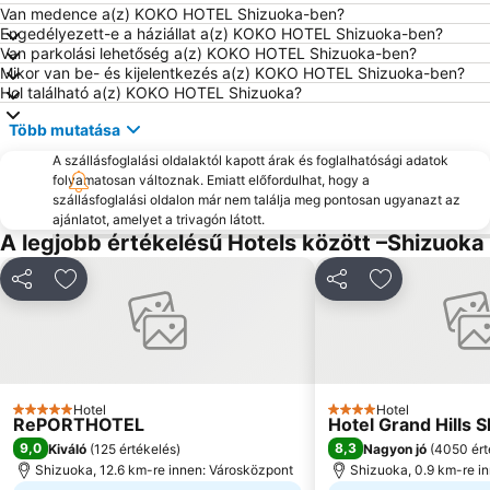
Van medence a(z) KOKO HOTEL Shizuoka-ben?
Engedélyezett-e a háziállat a(z) KOKO HOTEL Shizuoka-ben?
Van parkolási lehetőség a(z) KOKO HOTEL Shizuoka-ben?
Mikor van be- és kijelentkezés a(z) KOKO HOTEL Shizuoka-ben?
Hol található a(z) KOKO HOTEL Shizuoka?
Több mutatása
A szállásfoglalási oldalaktól kapott árak és foglalhatósági adatok
folyamatosan változnak. Emiatt előfordulhat, hogy a
szállásfoglalási oldalon már nem találja meg pontosan ugyanazt az
ajánlatot, amelyet a trivagón látott.
A legjobb értékelésű Hotels között –Shizuoka
Megosztás
Hozzáadás a kedvencekhez
Megosztás
Hozzáadás a
Hotel
Hotel
5 Kategória
4 Kategória
RePORTHOTEL
Hotel Grand Hills 
9,0
8,3
Kiváló
(
125 értékelés
)
Nagyon jó
(
4050 ért
Shizuoka, 12.6 km-re innen: Városközpont
Shizuoka, 0.9 km-re i