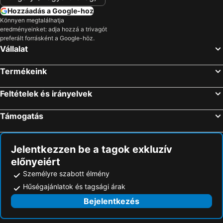
Hozzáadás a Google-hoz
Könnyen megtalálhatja
eredményeinket: adja hozzá a trivagót
preferált forrásként a Google-höz.
Vállalat
Termékeink
Feltételek és irányelvek
Támogatás
Jelentkezzen be a tagok exkluzív
előnyeiért
Személyre szabott élmény
Hűségajánlatok és tagsági árak
Bejelentkezés