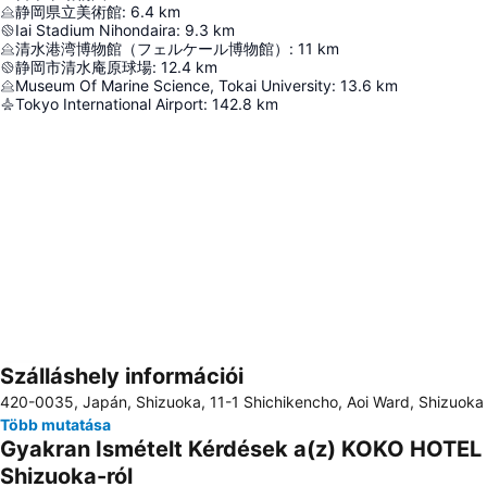
静岡県立美術館
:
6.4
km
Iai Stadium Nihondaira
:
9.3
km
清水港湾博物館（フェルケール博物館）
:
11
km
静岡市清水庵原球場
:
12.4
km
Museum Of Marine Science, Tokai University
:
13.6
km
Tokyo International Airport
:
142.8
km
Szálláshely információi
Nagy méretű térkép
420-0035, Japán, Shizuoka, 11-1 Shichikencho, Aoi Ward, Shizuoka
Több mutatása
Gyakran Ismételt Kérdések a(z) KOKO HOTEL
Shizuoka-ról