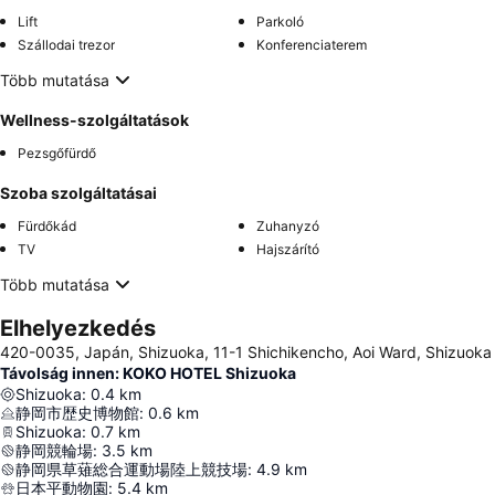
Lift
Parkoló
Szállodai trezor
Konferenciaterem
Több mutatása
Wellness-szolgáltatások
Pezsgőfürdő
Szoba szolgáltatásai
Fürdőkád
Zuhanyzó
TV
Hajszárító
Több mutatása
Elhelyezkedés
420-0035, Japán, Shizuoka, 11-1 Shichikencho, Aoi Ward, Shizuoka
Távolság innen: KOKO HOTEL Shizuoka
Shizuoka
:
0.4
km
静岡市歴史博物館
:
0.6
km
Shizuoka
:
0.7
km
静岡競輪場
:
3.5
km
静岡県草薙総合運動場陸上競技場
:
4.9
km
日本平動物園
:
5.4
km