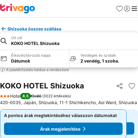
Kedvencek
Bejelen
Me
Shizuoka összes szállása
Úti cél
KOKO HOTEL Shizuoka
Érkezés/távozás napja
Vendégek és szobák
Dátumok
2 vendég, 1 szoba.
A jutalékfizetés hatása a rendezésre
KOKO HOTEL Shizuoka
Megosztá
Ho
Hotel
8,5
Kiváló
(
3022 értékelés
)
3 Kategória
420-0035, Japán, Shizuoka, 11-1 Shichikencho, Aoi Ward, Shizuoka
A pontos árak megtekintéséhez válasszon dátumokat
A pontos árak megtekintéséhez válasszon dátumokat
Árak megjelenítése
Árak megjelenítése