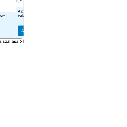
A pontos árak megtekintéséhez
A pontos árak megtekint
válasszon dátumokat
válasszon dátumokat
hez
Árak megjelenítése
Árak megjelenítése
 szállása