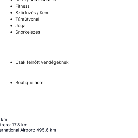
Fitness
Szörfözés / Kenu
Túraútvonal
Jóga
Snorkelezés
Csak felnőtt vendégeknek
Boutique hotel
km
trero
:
17.8
km
ernational Airport
:
495.6
km