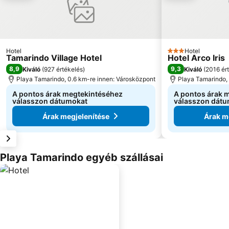
Hotel
Hotel
3 Kategória
Tamarindo Village Hotel
Hotel Arco Iris
8,9
9,3
Kiváló
(
927 értékelés
)
Kiváló
(
2016 ér
Playa Tamarindo, 0.6 km-re innen: Városközpont
Playa Tamarindo,
A pontos árak megtekintéséhez
A pontos árak 
válasszon dátumokat
válasszon dát
Árak megjelenítése
Árak m
Playa Tamarindo egyéb szállásai