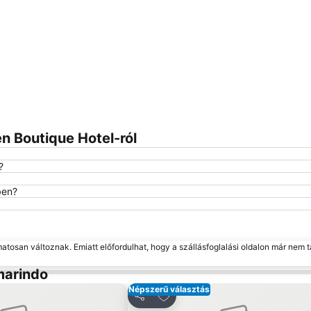
Nagy méretű térkép
n Boutique Hotel-ról
?
ben?
matosan változnak. Emiatt előfordulhat, hogy a szállásfoglalási oldalon már nem t
marindo
Népszerű választás
a kedvencekhez
Hozzáadás a kedvencekhez
Megosztás