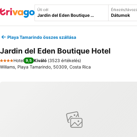
Úti cél
Érkezés/távoz
Dátumok
Playa Tamarindo összes szállása
Jardin del Eden Boutique Hotel
Hotel
Kiváló
(
3523 értékelés
)
9,5
4 Kategória
Willams, Playa Tamarindo, 50309, Costa Rica