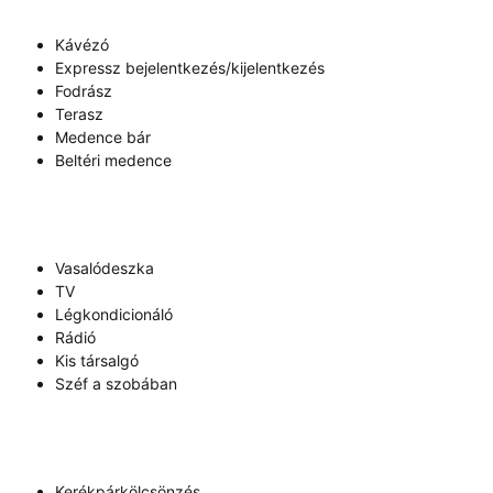
Kávézó
Expressz bejelentkezés/kijelentkezés
Fodrász
Terasz
Medence bár
Beltéri medence
Vasalódeszka
TV
Légkondicionáló
Rádió
Kis társalgó
Széf a szobában
Kerékpárkölcsönzés