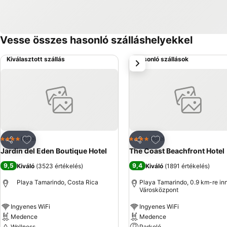
Vesse összes hasonló szálláshelyekkel
Kiválasztott szállás
Hasonló szállások
következő
Hozzáadás a kedvencekhez
Hozzáadás a kedve
Hotel
Hotel
4 Kategória
4 Kategória
Megosztás
Megosztás
Jardin del Eden Boutique Hotel
The Coast Beachfront Hotel
9,5
9,4
Kiváló
(
3523 értékelés
)
Kiváló
(
1891 értékelés
)
Playa Tamarindo, Costa Rica
Playa Tamarindo, 0.9 km-re in
Városközpont
Ingyenes WiFi
Ingyenes WiFi
Medence
Medence
Wellness
Parkoló