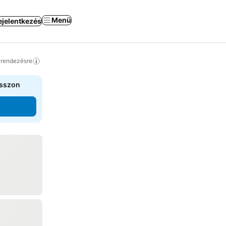
Menü
ejelentkezés
a rendezésre
asszon