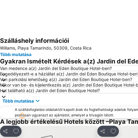
Szálláshely információi
Willams, Playa Tamarindo, 50309, Costa Rica
Több mutatása
Gyakran Ismételt Kérdések a(z) Jardin del Ede
Van medence a(z) Jardin del Eden Boutique Hotel-ben?
Engedélyezett-e a háziállat a(z) Jardin del Eden Boutique Hotel-ben
Van parkolási lehetőség a(z) Jardin del Eden Boutique Hotel-ben?
Mikor van be- és kijelentkezés a(z) Jardin del Eden Boutique Hotel-
Hol található a(z) Jardin del Eden Boutique Hotel?
Több mutatása
A szállásfoglalási oldalaktól kapott árak és foglalhatósági adatok folya
pontosan ugyanazt az ajánlatot, amelyet a trivagón látott.
A legjobb értékelésű Hotels között –Playa Ta
Hozzáadás a kedvencekhez
Hozzáadás 
Megosztás
Megosztás