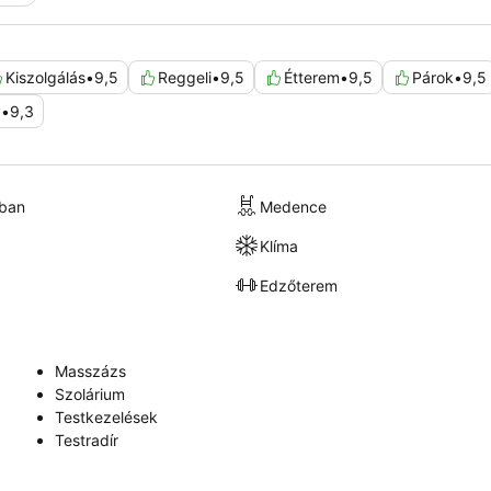
Kiszolgálás
•
9,5
Reggeli
•
9,5
Étterem
•
9,5
Párok
•
9,5
y
•
9,3
kban
Medence
Klíma
Edzőterem
Masszázs
Szolárium
Testkezelések
Testradír