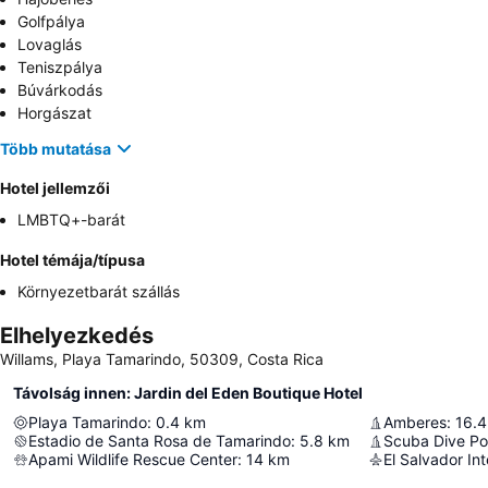
Golfpálya
Lovaglás
Teniszpálya
Búvárkodás
Horgászat
Több mutatása
Hotel jellemzői
LMBTQ+-barát
Hotel témája/típusa
Környezetbarát szállás
Elhelyezkedés
Willams, Playa Tamarindo, 50309, Costa Rica
Távolság innen: Jardin del Eden Boutique Hotel
Playa Tamarindo
:
0.4
km
Amberes
:
16.4
Estadio de Santa Rosa de Tamarindo
:
5.8
km
Scuba Dive Po
Apami Wildlife Rescue Center
:
14
km
El Salvador Int