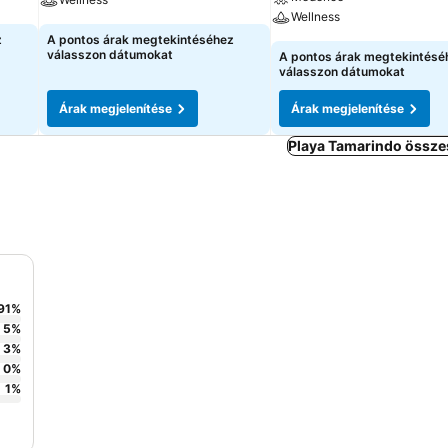
Wellness
z
A pontos árak megtekintéséhez
válasszon dátumokat
A pontos árak megtekintésé
válasszon dátumokat
Árak megjelenítése
Árak megjelenítése
Playa Tamarindo összes
91
%
5
%
3
%
0
%
1
%