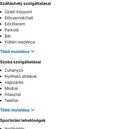
Szálláshely szolgáltatásai
Üzleti központ
Előcsarnok/hall
Edzőterem
Parkoló
Bár
Kültéri medence
Több mutatása
Szoba szolgáltatásai
Zuhanyzó
Nyitható ablakok
Hajszárító
Minibár
Íróasztal
Telefon
Több mutatása
Sportolási lehetőségek
Hajóbérlés