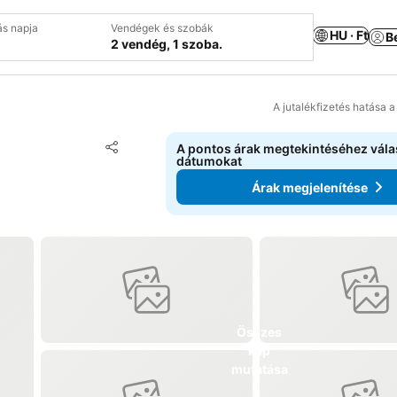
ás napja
Vendégek és szobák
HU · Ft
B
2 vendég, 1 szoba.
A jutalékfizetés hatása 
Hozzáadás a kedvencekhez
A pontos árak megtekintéséhez vál
Megosztás
dátumokat
Árak megjelenítése