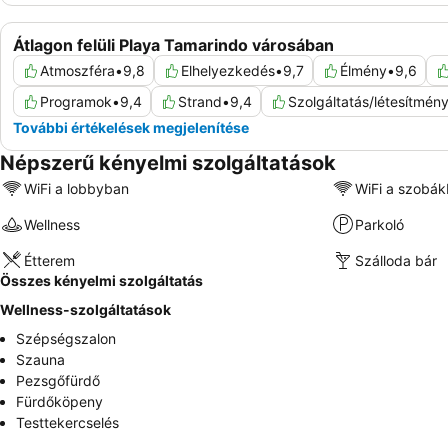
Átlagon felüli Playa Tamarindo városában
Atmoszféra
•
9,8
Elhelyezkedés
•
9,7
Élmény
•
9,6
Programok
•
9,4
Strand
•
9,4
Szolgáltatás/létesítmén
További értékelések megjelenítése
Népszerű kényelmi szolgáltatások
WiFi a lobbyban
WiFi a szobá
Wellness
Parkoló
Étterem
Szálloda bár
Összes kényelmi szolgáltatás
Wellness-szolgáltatások
Szépségszalon
Szauna
Pezsgőfürdő
Fürdőköpeny
Testtekercselés