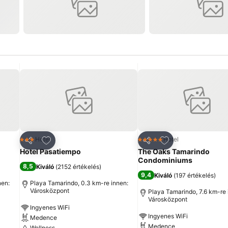
ncekhez
Hozzáadás a kedvencekhez
Hozzáadás a ked
Hotel
Hotel
3 Kategória
5 Kategória
Megosztás
Megosztás
Hotel Pasatiempo
The Oaks Tamarindo
Condominiums
8,5
Kiváló
(
2152 értékelés
)
9,4
Kiváló
(
197 értékelés
)
nen:
Playa Tamarindo, 0.3 km-re innen:
Városközpont
Playa Tamarindo, 7.6 km-re 
Városközpont
Ingyenes WiFi
Ingyenes WiFi
Medence
Medence
Wellness