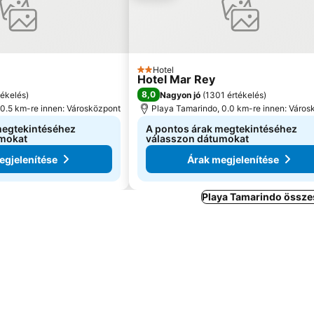
Hotel
2 Kategória
Hotel Mar Rey
8,0
tékelés
)
Nagyon jó
(
1301 értékelés
)
 0.5 km-re innen: Városközpont
Playa Tamarindo, 0.0 km-re innen: Város
megtekintéséhez
A pontos árak megtekintéséhez
umokat
válasszon dátumokat
egjelenítése
Árak megjelenítése
Playa Tamarindo összes