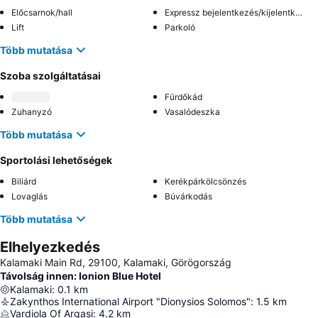
Előcsarnok/hall
Expressz bejelentkezés/kijelentkezés
Lift
Parkoló
Több mutatása
Szoba szolgáltatásai
Fürdőkád
Zuhanyzó
Vasalódeszka
Több mutatása
Sportolási lehetőségek
Biliárd
Kerékpárkölcsönzés
Lovaglás
Búvárkodás
Több mutatása
Elhelyezkedés
Kalamaki Main Rd, 29100, Kalamaki, Görögország
Távolság innen: Ionion Blue Hotel
Kalamaki
:
0.1
km
Zakynthos International Airport "Dionysios Solomos"
:
1.5
km
Vardiola Of Argasi
:
4.2
km