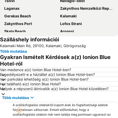
Tsilivi
Navagio-öböl
Laganas
Zakynthos Nemzetközi Repülőtér Dionissios Solomos
Gerakas Beach
Kalamaki
Zakynthos Port
Lofos Strani
Skala Beach
Argassi
Szálláshely információi
Tsilivi Waterpark
Ethniko Thalassio Parko
Kalamaki Main Rd, 29100, Kalamaki, Görögország
limani Laganas
Alikes
Több mutatása
Zante Blue Caves
Spartia Beach
Gyakran Ismételt Kérdések a(z) Ionion Blue
Porto Koukla Beach
Alykes 1
Hotel-ról
Porto Limnionas
Poros
Van medence a(z) Ionion Blue Hotel-ben?
Engedélyezett-e a háziállat a(z) Ionion Blue Hotel-ben?
Pessada
Van parkolási lehetőség a(z) Ionion Blue Hotel-ben?
Hol található a(z) Ionion Blue Hotel?
Melyek a népszerű látnivalók a(z) Ionion Blue Hotel közelében?
Több mutatása
A szállásfoglalási oldalaktól kapott árak és foglalhatósági adatok
folyamatosan változnak. Emiatt előfordulhat, hogy a
szállásfoglalási oldalon már nem találja meg pontosan ugyanazt az