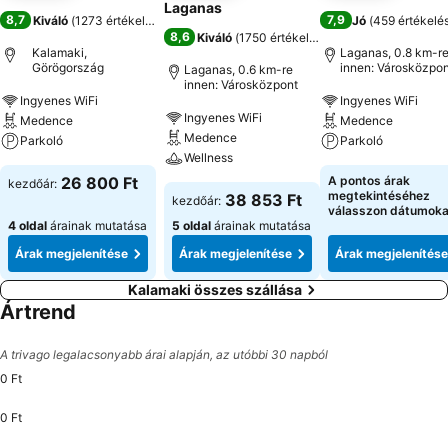
Laganas
8,7
7,9
Kiváló
(
1273 értékelés
)
Jó
(
459 értékelé
8,6
Kiváló
(
1750 értékelés
)
Kalamaki,
Laganas, 0.8 km-r
Görögország
innen: Városközpon
Laganas, 0.6 km-re
innen: Városközpont
Ingyenes WiFi
Ingyenes WiFi
Ingyenes WiFi
Medence
Medence
Medence
Parkoló
Parkoló
Wellness
26 800 Ft
A pontos árak
kezdőár:
megtekintéséhez
38 853 Ft
kezdőár:
válasszon dátumoka
4 oldal
árainak mutatása
5 oldal
árainak mutatása
Árak megjelenítése
Árak megjelenítése
Árak megjelenítése
Kalamaki összes szállása
Ártrend
A trivago legalacsonyabb árai alapján, az utóbbi 30 napból
0 Ft
0 Ft