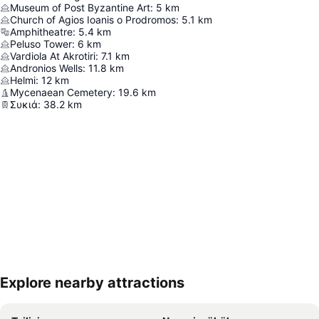
Museum of Post Byzantine Art
:
5
km
Church of Agios Ioanis o Prodromos
:
5.1
km
Amphitheatre
:
5.4
km
Peluso Tower
:
6
km
Vardiola At Akrotiri
:
7.1
km
Andronios Wells
:
11.8
km
Helmi
:
12
km
Mycenaean Cemetery
:
19.6
km
Συκιά
:
38.2
km
Explore nearby attractions
Nagy méretű térkép