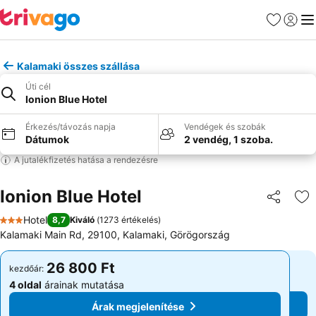
Kedvencek
Bejelen
Me
Kalamaki összes szállása
Úti cél
Ionion Blue Hotel
Érkezés/távozás napja
Vendégek és szobák
Dátumok
2 vendég, 1 szoba.
A jutalékfizetés hatása a rendezésre
Ionion Blue Hotel
Megosztá
Ho
Hotel
8,7
Kiváló
(
1273 értékelés
)
3 Kategória
Kalamaki Main Rd, 29100, Kalamaki, Görögország
26 800 Ft
26 800 Ft
kezdőár:
kezdőár:
4 oldal
árainak mutatása
4 oldal
árainak mutatása
Árak megjelenítése
Árak megjelenítése