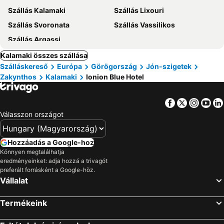
Szállás Kalamaki
Szállás Lixouri
Szállás Svoronata
Szállás Vassilikos
Szállás Argassi
Kalamaki összes szállása
Szálláskereső
Európa
Görögország
Jón-szigetek
Zakynthos
Kalamaki
Ionion Blue Hotel
Facebook
Twitter
Insta
Yo
Válasszon országot
Hozzáadás a Google-hoz
Könnyen megtalálhatja
eredményeinket: adja hozzá a trivagót
preferált forrásként a Google-höz.
Vállalat
Termékeink