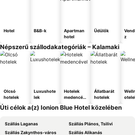
Hotel
B&B-k
Apartman
Üdülők
Vend
hotel
z
Népszerű szállodakategóriák – Kalamaki
Olcsó
Luxushote
Hotelek
Állatbarát
Well
hotelek
lek
medencév
hotelek
otele
el
Úti célok a(z) Ionion Blue Hotel közelében
Szállás Laganas
Szállás Plános, Tsilivi
Szállás Zakynthos-város
Szállás Alikanás