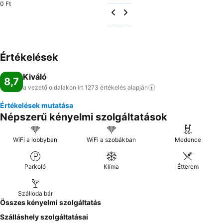
0 Ft
Értékelések
Kiváló
8,7
a vezető oldalakon írt 1273 értékelés
alapján
Értékelések mutatása
Népszerű kényelmi szolgáltatások
WiFi a lobbyban
WiFi a szobákban
Medence
Parkoló
Klíma
Étterem
Szálloda bár
Összes kényelmi szolgáltatás
Szálláshely szolgáltatásai