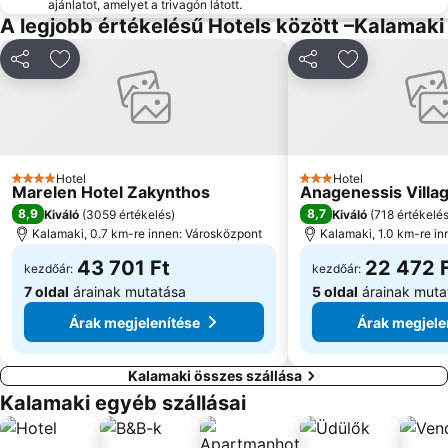
ajánlatot, amelyet a trivagón látott.
A legjobb értékelésű Hotels között –Kalamaki
Megosztás
Hozzáadás a kedvencekhez
Megosztás
Hozzáadás a
Hotel
Hotel
4 Kategória
3 Kategória
Marelen Hotel Zakynthos
Anagenessis Villag
8,9
8,7
Kiváló
(
3059 értékelés
)
Kiváló
(
718 értékelé
Kalamaki, 0.7 km-re innen: Városközpont
Kalamaki, 1.0 km-re i
43 701 Ft
22 472 
kezdőár:
kezdőár:
7 oldal
árainak mutatása
5 oldal
árainak muta
Árak megjelenítése
Árak megjele
Kalamaki összes szállása
Kalamaki egyéb szállásai