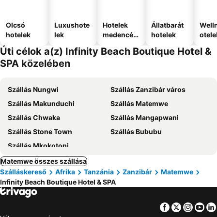
Olcsó
Luxushote
Hotelek
Állatbarát
Well
hotelek
lek
medencév
hotelek
otele
el
Úti célok a(z) Infinity Beach Boutique Hotel &
SPA közelében
Szállás Nungwi
Szállás Zanzibár város
Szállás Makunduchi
Szállás Matemwe
Szállás Chwaka
Szállás Mangapwani
Szállás Stone Town
Szállás Bububu
Szállás Mkokotoni
Matemwe összes szállása
Szálláskereső
Afrika
Tanzánia
Zanzibár
Matemwe
Infinity Beach Boutique Hotel & SPA
Facebook
Twitter
Insta
Yo