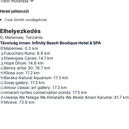
Több mutatása
Hotel jellemzői
Csak felnőtt vendégeknek
Elhelyezkedés
0, Matemwe, Tanzánia
Távolság innen: Infinity Beach Boutique Hotel & SPA
Matemwe
:
0.5
km
Fukuchani Ruins
:
8.9
km
Kiwengwa Caves
:
14.1
km
Hope Dhow
:
14.8
km
Benny artist 30
:
16.7
km
Kilosa zoo
:
17.2
km
Baraka Natural Aquarium
:
17.3
km
Sosej gallery
:
17.3
km
Amour classic art gallery
:
17.3
km
mnarani turtles conservation ponds
:
17.5
km
Uwanja Wa Ndege Wa Kimataifa Wa Abeid Amani Karume
:
41.7
km
Mvave
:
73.6
km