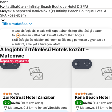
ben?
Hol található a(z) Infinity Beach Boutique Hotel & SPA?
Melyek a népszerű látnivalók a(z) Infinity Beach Boutique Hotel &
SPA közelében?
Több mutatása
A szállásfoglalási oldalaktól kapott árak és foglalhatósági adatok
folyamatosan változnak. Emiatt előfordulhat, hogy a
szállásfoglalási oldalon már nem találja meg pontosan ugyanazt az
ajánlatot, amelyet a trivagón látott.
A legjobb értékelésű Hotels között –
Matemwe
Népszerű választás
Megosztás
Hozzáadás a kedvencekhez
Megosztás
Hozzáadás a
Hotel
Hotel
3 Kategória
4 Kategória
Zoi Retreat Hotel Zanzibar
Kena Beach Hotel
9,0
8,9
Kiváló
(
1997 értékelés
)
Kiváló
(
1145 értékel
Matemwe, 0.3 km-re innen: Városközpont
Matemwe, 1.5 km-re in