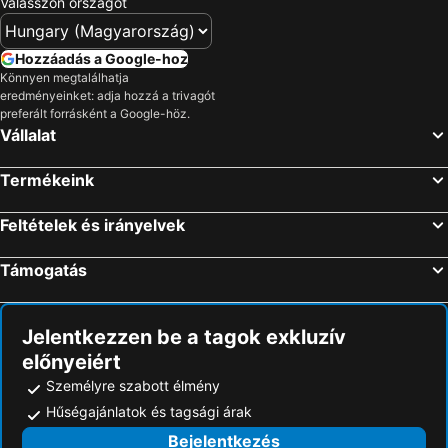
Válasszon országot
Hozzáadás a Google-hoz
Könnyen megtalálhatja
eredményeinket: adja hozzá a trivagót
preferált forrásként a Google-höz.
Vállalat
Termékeink
Feltételek és irányelvek
Támogatás
Jelentkezzen be a tagok exkluzív
előnyeiért
Személyre szabott élmény
Hűségajánlatok és tagsági árak
Bejelentkezés