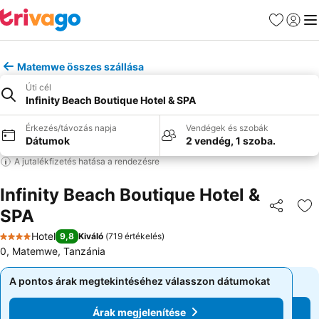
Kedvencek
Bejelen
Me
Matemwe összes szállása
Úti cél
Infinity Beach Boutique Hotel & SPA
Érkezés/távozás napja
Vendégek és szobák
Dátumok
2 vendég, 1 szoba.
A jutalékfizetés hatása a rendezésre
Infinity Beach Boutique Hotel &
SPA
Megosztá
Ho
Hotel
9,8
Kiváló
(
719 értékelés
)
4 Kategória
0, Matemwe, Tanzánia
A pontos árak megtekintéséhez válasszon dátumokat
A pontos árak megtekintéséhez válasszon dátumokat
Árak megjelenítése
Árak megjelenítése