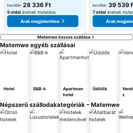
28 336 Ft
39 539 
kezdőár:
kezdőár:
5 oldal
árainak mutatása
7 oldal
árainak muta
Árak megjelenítése
Árak megjele
Matemwe összes szállása
Matemwe egyéb szállásai
Hotel
B&B-k
Apartman
Üdülők
Vend
hotel
z
Népszerű szállodakategóriák – Matemwe