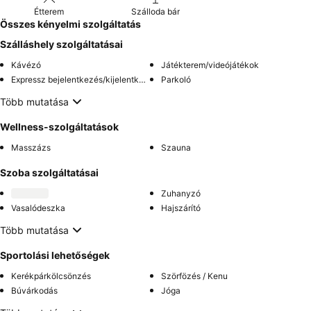
Étterem
Szálloda bár
Összes kényelmi szolgáltatás
Szálláshely szolgáltatásai
Kávézó
Játékterem/videójátékok
Expressz bejelentkezés/kijelentkezés
Parkoló
Több mutatása
Wellness-szolgáltatások
Masszázs
Szauna
Szoba szolgáltatásai
Zuhanyzó
Vasalódeszka
Hajszárító
Több mutatása
Sportolási lehetőségek
Kerékpárkölcsönzés
Szörfözés / Kenu
Búvárkodás
Jóga