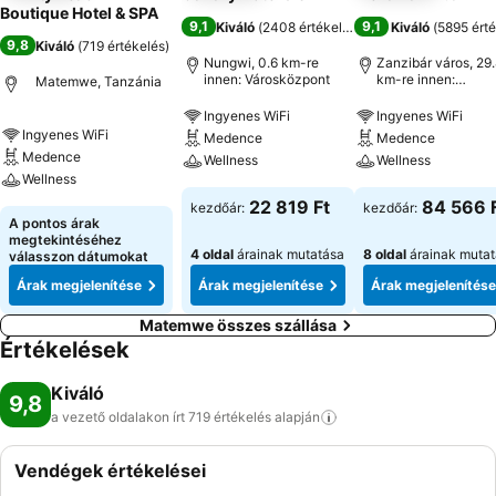
Boutique Hotel & SPA
9,1
9,1
Kiváló
(
2408 értékelés
)
Kiváló
(
5895 érté
9,8
Kiváló
(
719 értékelés
)
Nungwi, 0.6 km-re
Zanzibár város, 29
innen: Városközpont
km-re innen:
Matemwe, Tanzánia
Városközpont
Ingyenes WiFi
Ingyenes WiFi
Ingyenes WiFi
Medence
Medence
Medence
Wellness
Wellness
Wellness
22 819 Ft
84 566 
kezdőár:
kezdőár:
A pontos árak
megtekintéséhez
4 oldal
árainak mutatása
8 oldal
árainak muta
válasszon dátumokat
Árak megjelenítése
Árak megjelenítése
Árak megjelenítése
Matemwe összes szállása
Értékelések
Kiváló
9,8
a vezető oldalakon írt 719 értékelés
alapján
Vendégek értékelései