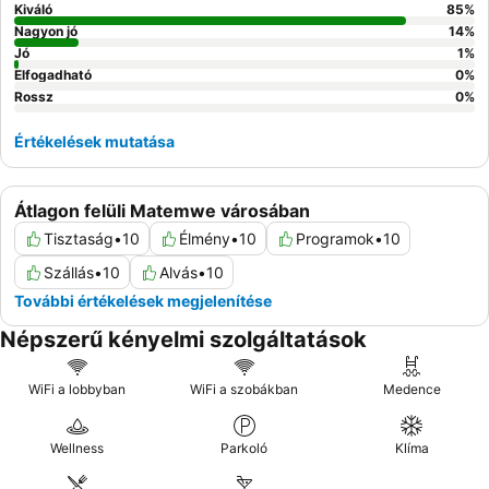
Kiváló
85
%
Nagyon jó
14
%
Jó
1
%
Elfogadható
0
%
Rossz
0
%
Értékelések mutatása
Átlagon felüli Matemwe városában
Tisztaság
•
10
Élmény
•
10
Programok
•
10
Szállás
•
10
Alvás
•
10
További értékelések megjelenítése
Népszerű kényelmi szolgáltatások
WiFi a lobbyban
WiFi a szobákban
Medence
Wellness
Parkoló
Klíma