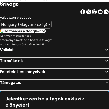
Facebook
Twitter
Insta
Yo
Válasszon országot
Hozzáadás a Google-hoz
Könnyen megtalálhatja
eredményeinket: adja hozzá a trivagót
preferált forrásként a Google-höz.
Vállalat
Termékeink
Feltételek és irányelvek
Támogatás
Jelentkezzen be a tagok exkluzív
előnyeiért