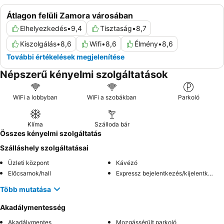
Átlagon felüli Zamora városában
Elhelyezkedés
•
9,4
Tisztaság
•
8,7
Kiszolgálás
•
8,6
Wifi
•
8,6
Élmény
•
8,6
További értékelések megjelenítése
Népszerű kényelmi szolgáltatások
WiFi a lobbyban
WiFi a szobákban
Parkoló
Klíma
Szálloda bár
Összes kényelmi szolgáltatás
Szálláshely szolgáltatásai
Üzleti központ
Kávézó
Előcsarnok/hall
Expressz bejelentkezés/kijelentkezés
Több mutatása
Akadálymentesség
Akadálymentes
Mozgássérült parkoló