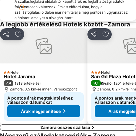
A szállásfoglalási oldalaktól kapott árak és foglalhatósági adatok
folyamatosan változnak. Emiatt előfordulhat, hogy a
szállásfoglalási oldalon már nem találja meg pontosan ugyanazt az
ajánlatot, amelyet a trivagón látott.
A legjobb értékelésű Hotels között –Zamora
Megosztás
Hozzáadás a kedvencekhez
Megosztás
Hozzáadás a
Hotel
Hotel
2 Kategória
3 Kategória
Hotel Jarama
San Gil Plaza Hotel
7,4
9,1
(
1813 értékelés
)
Kiváló
(
1201 értékel
Zamora, 0.5 km-re innen: Városközpont
Zamora, 0.2 km-re inn
A pontos árak megtekintéséhez
A pontos árak megt
válasszon dátumokat
válasszon dátumok
Árak megjelenítése
Árak megjele
Zamora összes szállása
Népszerű szállodakategóriák – Zamora