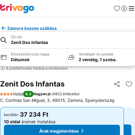
Kedvencek
Bejelen
Me
Zamora összes szállása
Úti cél
Zenit Dos Infantas
Érkezés/távozás napja
Vendégek és szobák
Dátumok
2 vendég, 1 szoba.
A jutalékfizetés hatása a rendezésre
Zenit Dos Infantas
Megosztá
Ho
Hotel
8,3
Nagyon jó
(
4832 értékelés
)
4 Kategória
C. Cortinas San Miguel, 3, 49015, Zamora, Spanyolország
37 234 Ft
37 234 Ft
kezdőár:
kezdőár:
10 oldal
árainak mutatása
10 oldal
árainak mutatása
Árak megjelenítése
Árak megjelenítése