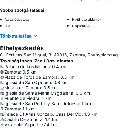
Szoba szolgáltatásai
Vasalódeszka
Nyitható ablakok
TV
Hajszárító
Több mutatása
Elhelyezkedés
C. Cortinas San Miguel, 3, 49015, Zamora, Spanyolország
Távolság innen: Zenit Dos Infantas
Palacio de Los Momos
:
0.4
km
Zamora
:
0.5
km
Plaza de Toros de Zamora
:
0.5
km
Iglesia de San Cipriano
:
0.8
km
Museo de Zamora
:
0.8
km
Iglesia de Santa María Magdalena
:
0.9
km
Puente de Piedra
:
1
km
Iglesia de San Pedro y San Ildefonso
:
1
km
Zamora
:
1.1
km
Palace Of Arias Gonzalo. Casa Del Cid
:
1.3
km
Castillo De Zamora
:
1.4
km
Valladolid Airport
:
77.4
km