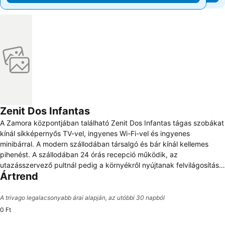
Zenit Dos Infantas
A Zamora központjában található Zenit Dos Infantas tágas szobákat
kínál síkképernyős TV-vel, ingyenes Wi-Fi-vel és ingyenes
minibárral. A modern szállodában társalgó és bár kínál kellemes
pihenést. A szállodában 24 órás recepció működik, az
utazásszervező pultnál pedig a környékről nyújtanak felvilágosítást.
Ártrend
Csomagmegőrző és helyszíni parkoló is rendelkezésre áll. A
svédasztalos reggelit a Zenit Dos Infantas étkezőjében szolgálják
fel. A létesítményben kis könyvtár is igénybe vehető. A Plaza Mayor
A trivago legalacsonyabb árai alapján, az utóbbi 30 napból
tér és Zamora arénája körülbelül 400 méterre találhatók. Salamanca
0 Ft
alig 80 km-re fekszik.