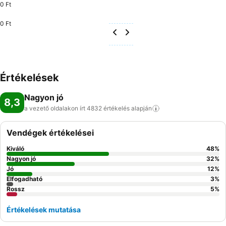
0 Ft
0 Ft
Értékelések
Nagyon jó
8,3
a vezető oldalakon írt 4832 értékelés
alapján
Vendégek értékelései
Kiváló
48
%
Nagyon jó
32
%
Jó
12
%
Elfogadható
3
%
Rossz
5
%
Értékelések mutatása