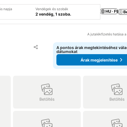
ás napja
Vendégek és szobák
HU · Ft
B
2 vendég, 1 szoba.
A jutalékfizetés hatása 
Hozzáadás a kedvencekhez
A pontos árak megtekintéséhez vál
Megosztás
dátumokat
Árak megjelenítése
Betöltés
Betöltés