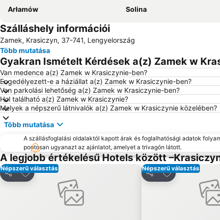
Arłamów
Solina
Szálláshely információi
Zamek, Krasiczyn, 37-741, Lengyelország
Több mutatása
Gyakran Ismételt Kérdések a(z) Zamek w Kras
Van medence a(z) Zamek w Krasiczynie-ben?
Engedélyezett-e a háziállat a(z) Zamek w Krasiczynie-ben?
Van parkolási lehetőség a(z) Zamek w Krasiczynie-ben?
Hol található a(z) Zamek w Krasiczynie?
Melyek a népszerű látnivalók a(z) Zamek w Krasiczynie közelében?
Több mutatása
A szállásfoglalási oldalaktól kapott árak és foglalhatósági adatok folya
pontosan ugyanazt az ajánlatot, amelyet a trivagón látott.
A legjobb értékelésű Hotels között –Krasiczy
Népszerű választás
Népszerű választás
Hozzáadás a kedvencekhez
Hozzáadás a k
Megosztás
Megosztás