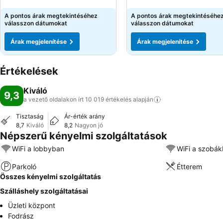
Árak megjelenítése
Árak megjelenítése
A pontos árak megtekintéséhez
A pontos árak megtekintéséhe
válasszon dátumokat
válasszon dátumokat
Árak megjelenítése
Árak megjelenítése
Értékelések
Kiváló
9,3
a vezető oldalakon írt 10 019 értékelés
alapján
Tisztaság
Ár-érték arány
8,7
Kiváló
8,2
Nagyon jó
Népszerű kényelmi szolgáltatások
WiFi a lobbyban
WiFi a szobá
Parkoló
Étterem
Összes kényelmi szolgáltatás
Szálláshely szolgáltatásai
Üzleti központ
Fodrász