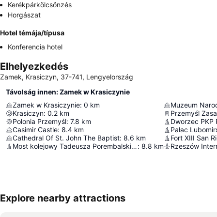
Kerékpárkölcsönzés
Horgászat
Hotel témája/típusa
Konferencia hotel
Elhelyezkedés
Zamek, Krasiczyn, 37-741, Lengyelország
Távolság innen: Zamek w Krasiczynie
Zamek w Krasiczynie
:
0
km
Muzeum Narod
Krasiczyn
:
0.2
km
Przemyśl Zasa
Polonia Przemyśl
:
7.8
km
Dworzec PKP 
Casimir Castle
:
8.4
km
Pałac Lubomir
Cathedral Of St. John The Baptist
:
8.6
km
Fort XIII San R
Most kolejowy Tadeusza Porembalskiego
:
8.8
km
Rzeszów Intern
Explore nearby attractions