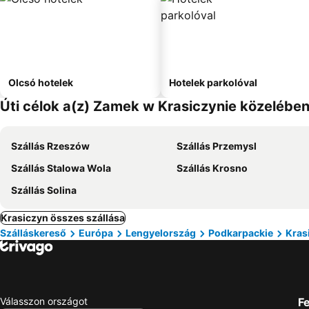
Olcsó hotelek
Hotelek parkolóval
Úti célok a(z) Zamek w Krasiczynie közelébe
Szállás Rzeszów
Szállás Przemysl
Szállás Stalowa Wola
Szállás Krosno
Szállás Solina
Krasiczyn összes szállása
Szálláskereső
Európa
Lengyelország
Podkarpackie
Kras
Válasszon országot
Fe