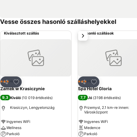
Vesse összes hasonló szálláshelyekkel
Kiválasztott szállás
Hasonló szállások
következő
Hozzáadás a kedvencekhez
Hozzáadás a kedve
Hotel
Hotel
3 Kategória
3 Kategória
Megosztás
Megosztás
Zamek w Krasiczynie
Spa Hotel Gloria
9,3
7,7
Kiváló
(
10 019 értékelés
)
Jó
(
3198 értékelés
)
Krasiczyn, Lengyelország
Przemysl, 2.1 km-re innen:
Városközpont
Ingyenes WiFi
Ingyenes WiFi
Wellness
Medence
Parkoló
Parkoló