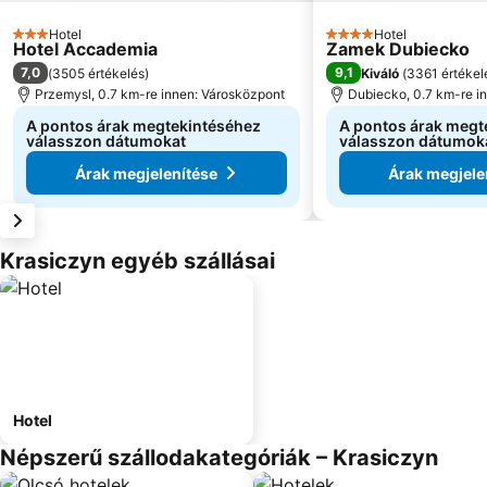
Hotel
Hotel
3 Kategória
4 Kategória
Hotel Accademia
Zamek Dubiecko
7,0
9,1
(
3505 értékelés
)
Kiváló
(
3361 értékel
Przemysl, 0.7 km-re innen: Városközpont
Dubiecko, 0.7 km-re i
A pontos árak megtekintéséhez
A pontos árak megt
válasszon dátumokat
válasszon dátumok
Árak megjelenítése
Árak megjele
Krasiczyn egyéb szállásai
Hotel
Népszerű szállodakategóriák – Krasiczyn