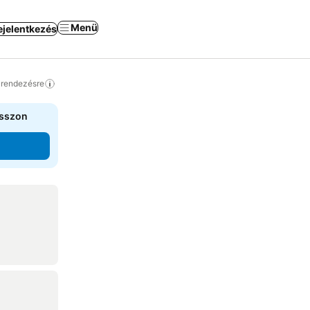
Menü
ejelentkezés
a rendezésre
asszon