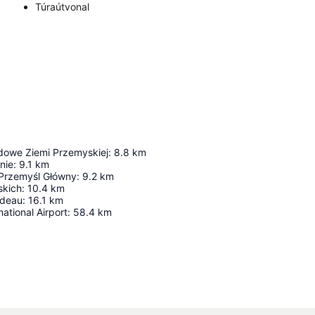
Túraútvonal
owe Ziemi Przemyskiej
:
8.8
km
nie
:
9.1
km
Przemyśl Główny
:
9.2
km
skich
:
10.4
km
ideau
:
16.1
km
ational Airport
:
58.4
km
Nagy méretű térkép