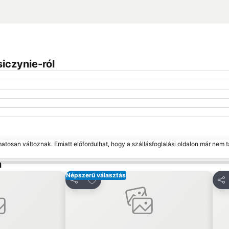
iczynie-ról
matosan változnak. Emiatt előfordulhat, hogy a szállásfoglalási oldalon már nem t
n
Népszerű választás
edvencekhez
Hozzáadás a kedvencekhez
Megosztás
Me