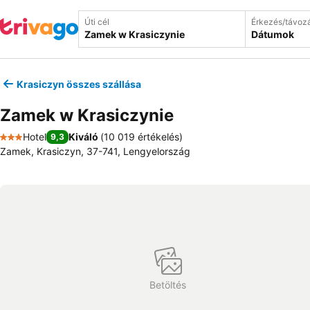
Úti cél
Érkezés/távoz
Dátumok
Krasiczyn összes szállása
Zamek w Krasiczynie
Hotel
Kiváló
(
10 019 értékelés
)
9,3
3 Kategória
Zamek, Krasiczyn, 37-741, Lengyelország
Betöltés