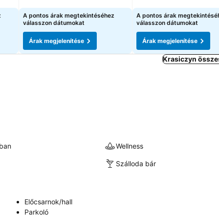
Árak megjelenítése
Árak megjelenítése
z
A pontos árak megtekintéséhez
A pontos árak megtekintésé
válasszon dátumokat
válasszon dátumokat
Árak megjelenítése
Árak megjelenítése
Krasiczyn össze
kban
Wellness
Szálloda bár
Előcsarnok/hall
Parkoló