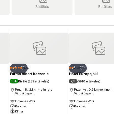
Betöltés
Betöltés
ncekhez
Hozzáadás a kedvencekhez
Hozzáadás a ked
Hotel
Hotel
5 Kategória
2 Kategória
Megosztás
Megosztás
Farma Albert Korzenie
Hotel Europejski
9,4
7,3
Kiváló
(
289 értékelés
)
(
5910 értékelés
)
Pruchnik, 2.1 km-re innen:
Przemysl, 0.6 km-re innen:
Városközpont
Városközpont
Ingyenes WiFi
Ingyenes WiFi
Parkoló
Parkoló
Klíma