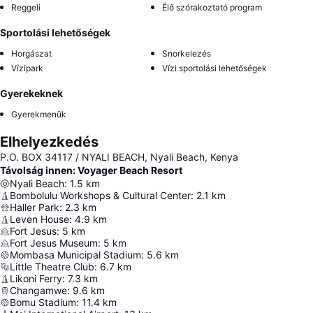
Reggeli
Élő szórakoztató program
Sportolási lehetőségek
Horgászat
Snorkelezés
Vízipark
Vízi sportolási lehetőségek
Gyerekeknek
Gyerekmenük
Elhelyezkedés
P.O. BOX 34117 / NYALI BEACH, Nyali Beach, Kenya
Távolság innen: Voyager Beach Resort
Nyali Beach
:
1.5
km
Bombolulu Workshops & Cultural Center
:
2.1
km
Haller Park
:
2.3
km
Leven House
:
4.9
km
Fort Jesus
:
5
km
Fort Jesus Museum
:
5
km
Mombasa Municipal Stadium
:
5.6
km
Little Theatre Club
:
6.7
km
Likoni Ferry
:
7.3
km
Changamwe
:
9.6
km
Bomu Stadium
:
11.4
km