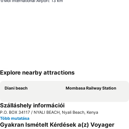
Moi International Airport
:
13
km
Explore nearby attractions
Nagy méretű térkép
Diani beach
Mombasa Railway Station
Szálláshely információi
P.O. BOX 34117 / NYALI BEACH, Nyali Beach, Kenya
Több mutatása
Gyakran Ismételt Kérdések a(z) Voyager