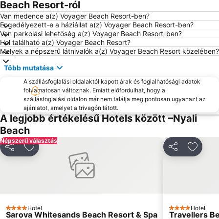
Beach Resort-ról
Van medence a(z) Voyager Beach Resort-ben?
Engedélyezett-e a háziállat a(z) Voyager Beach Resort-ben?
Van parkolási lehetőség a(z) Voyager Beach Resort-ben?
Hol található a(z) Voyager Beach Resort?
Melyek a népszerű látnivalók a(z) Voyager Beach Resort közelében?
Több mutatása
A szállásfoglalási oldalaktól kapott árak és foglalhatósági adatok
folyamatosan változnak. Emiatt előfordulhat, hogy a
szállásfoglalási oldalon már nem találja meg pontosan ugyanazt az
ajánlatot, amelyet a trivagón látott.
A legjobb értékelésű Hotels között –Nyali
Beach
Népszerű választás
Megosztás
Hozzáadás a kedvencekhez
Megosztás
Hozzáa
Hotel
Hotel
4 Kategória
4 Kategória
Sarova Whitesands Beach Resort & Spa
Travellers B