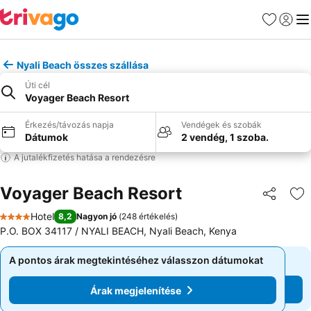
Kedvencek
Bejelen
Me
Nyali Beach összes szállása
Úti cél
Voyager Beach Resort
Érkezés/távozás napja
Vendégek és szobák
Dátumok
2 vendég, 1 szoba.
A jutalékfizetés hatása a rendezésre
Voyager Beach Resort
Megosztá
Ho
Hotel
8,2
Nagyon jó
(
248 értékelés
)
4 Kategória
P.O. BOX 34117 / NYALI BEACH, Nyali Beach, Kenya
A pontos árak megtekintéséhez válasszon dátumokat
A pontos árak megtekintéséhez válasszon dátumokat
Árak megjelenítése
Árak megjelenítése