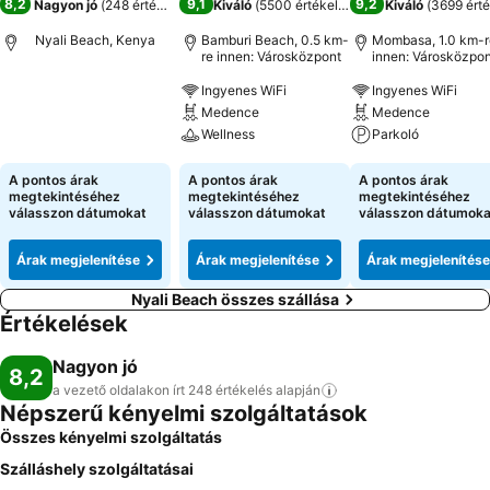
8,2
9,1
9,2
Nagyon jó
(
248 értékelés
)
Kiváló
(
5500 értékelés
)
Kiváló
(
3699 érté
Nyali Beach, Kenya
Bamburi Beach, 0.5 km-
Mombasa, 1.0 km-r
re innen: Városközpont
innen: Városközpon
Ingyenes WiFi
Ingyenes WiFi
Árak megjelenítése
Medence
Medence
Wellness
Parkoló
Árak megjelenítése
Árak megjeleníté
A pontos árak
A pontos árak
A pontos árak
megtekintéséhez
megtekintéséhez
megtekintéséhez
válasszon dátumokat
válasszon dátumokat
válasszon dátumoka
Árak megjelenítése
Árak megjelenítése
Árak megjelenítése
Nyali Beach összes szállása
Értékelések
Nagyon jó
8,2
a vezető oldalakon írt 248 értékelés
alapján
Népszerű kényelmi szolgáltatások
Összes kényelmi szolgáltatás
Szálláshely szolgáltatásai