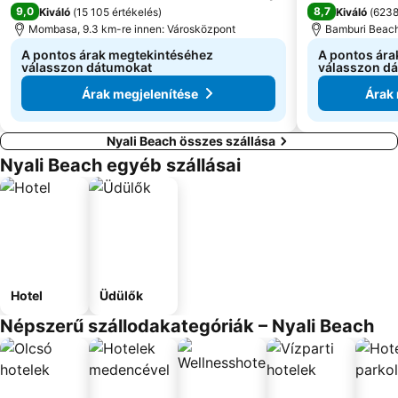
9,0
8,7
Kiváló
(
15 105 értékelés
)
Kiváló
(
6238
Mombasa, 9.3 km-re innen: Városközpont
Bamburi Beach
A pontos árak megtekintéséhez
A pontos ára
válasszon dátumokat
válasszon d
Árak megjelenítése
Árak 
Nyali Beach összes szállása
Nyali Beach egyéb szállásai
Hotel
Üdülők
Népszerű szállodakategóriák – Nyali Beach