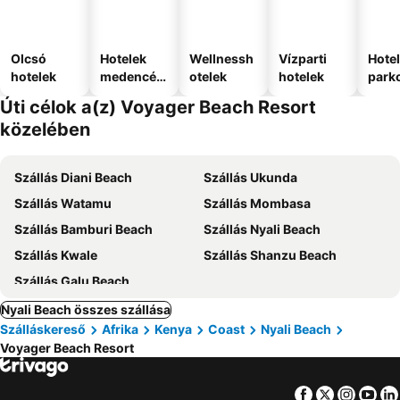
Olcsó
Hotelek
Wellnessh
Vízparti
Hote
hotelek
medencév
otelek
hotelek
park
el
Úti célok a(z) Voyager Beach Resort
közelében
Szállás Diani Beach
Szállás Ukunda
Szállás Watamu
Szállás Mombasa
Szállás Bamburi Beach
Szállás Nyali Beach
Szállás Kwale
Szállás Shanzu Beach
Szállás Galu Beach
Nyali Beach összes szállása
Szálláskereső
Afrika
Kenya
Coast
Nyali Beach
Voyager Beach Resort
Facebook
Twitter
Insta
Yo