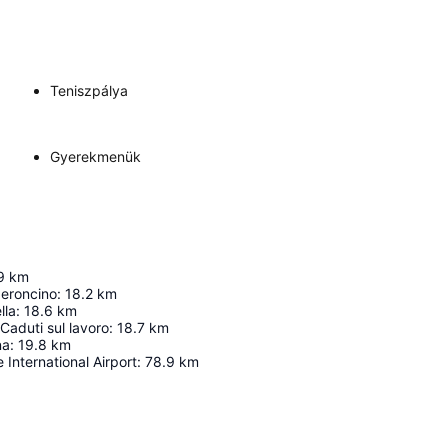
Teniszpálya
Gyerekmenük
9
km
eroncino
:
18.2
km
lla
:
18.6
km
aduti sul lavoro
:
18.7
km
na
:
19.8
km
International Airport
:
78.9
km