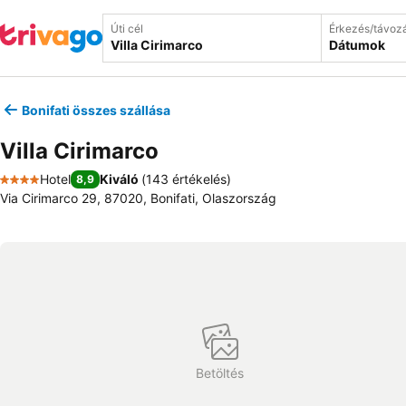
Úti cél
Érkezés/távoz
Dátumok
Bonifati összes szállása
Villa Cirimarco
Hotel
Kiváló
(
143 értékelés
)
8,9
4 Kategória
Via Cirimarco 29, 87020, Bonifati, Olaszország
Betöltés