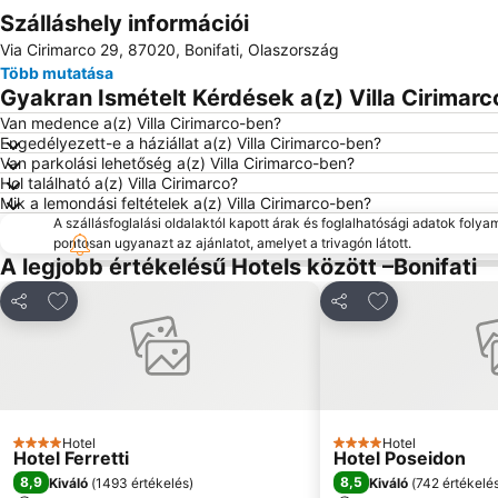
Szálláshely információi
Via Cirimarco 29, 87020, Bonifati, Olaszország
Több mutatása
Gyakran Ismételt Kérdések a(z) Villa Cirimarc
Van medence a(z) Villa Cirimarco-ben?
Engedélyezett-e a háziállat a(z) Villa Cirimarco-ben?
Van parkolási lehetőség a(z) Villa Cirimarco-ben?
Hol található a(z) Villa Cirimarco?
Mik a lemondási feltételek a(z) Villa Cirimarco-ben?
A szállásfoglalási oldalaktól kapott árak és foglalhatósági adatok folya
pontosan ugyanazt az ajánlatot, amelyet a trivagón látott.
A legjobb értékelésű Hotels között –Bonifati
Hozzáadás a kedvencekhez
Hozzáadás a k
Megosztás
Megosztás
Hotel
Hotel
4 Kategória
4 Kategória
Hotel Ferretti
Hotel Poseidon
8,9
8,5
Kiváló
(
1493 értékelés
)
Kiváló
(
742 értékelé