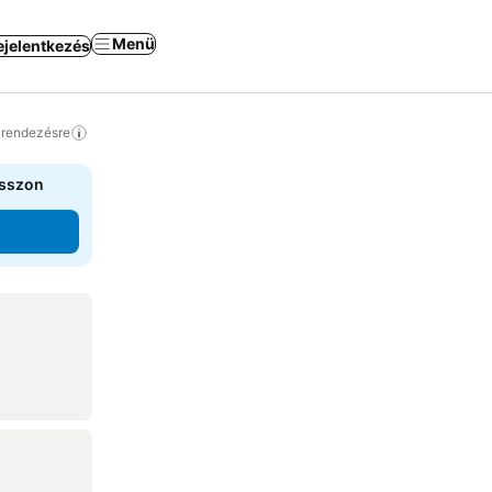
Menü
ejelentkezés
a rendezésre
asszon