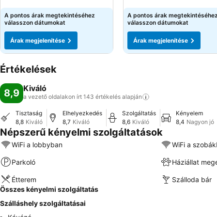
Árak megjelenítése
Árak megjelenítése
A pontos árak megtekintéséhez
A pontos árak megtekintéséhe
válasszon dátumokat
válasszon dátumokat
Árak megjelenítése
Árak megjelenítése
Értékelések
Kiváló
8,9
a vezető oldalakon írt 143 értékelés
alapján
Tisztaság
Elhelyezkedés
Szolgáltatás
Kényelem
8,8
Kiváló
8,7
Kiváló
8,6
Kiváló
8,4
Nagyon jó
Népszerű kényelmi szolgáltatások
WiFi a lobbyban
WiFi a szobá
Parkoló
Háziállat meg
Étterem
Szálloda bár
Összes kényelmi szolgáltatás
Szálláshely szolgáltatásai