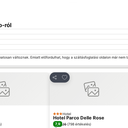
Nagy méretű térkép
o-ról
matosan változnak. Emiatt előfordulhat, hogy a szállásfoglalási oldalon már nem t
edvencekhez
Hozzáadás a kedvencekhez
Megosztás
Hotel
3 Kategória
Hotel Parco Delle Rose
7,9
s
)
Jó
(
798 értékelés
)