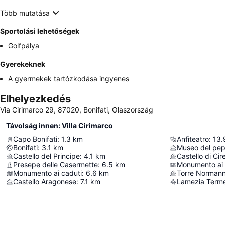
Több mutatása
Sportolási lehetőségek
Golfpálya
Gyerekeknek
A gyermekek tartózkodása ingyenes
Elhelyezkedés
Via Cirimarco 29, 87020, Bonifati, Olaszország
Távolság innen: Villa Cirimarco
Capo Bonifati
:
1.3
km
Anfiteatro
:
13.
Bonifati
:
3.1
km
Museo del pep
Castello del Principe
:
4.1
km
Castello di Cire
Presepe delle Casermette
:
6.5
km
Monumento ai C
Monumento ai caduti
:
6.6
km
Torre Norman
Castello Aragonese
:
7.1
km
Lamezia Terme 