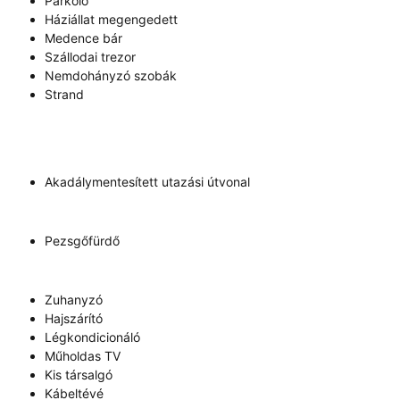
Parkoló
Háziállat megengedett
Medence bár
Szállodai trezor
Nemdohányzó szobák
Strand
Akadálymentesített utazási útvonal
Pezsgőfürdő
Zuhanyzó
Hajszárító
Légkondicionáló
Műholdas TV
Kis társalgó
Kábeltévé