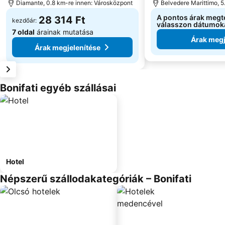
Diamante, 0.8 km-re innen: Városközpont
Belvedere Marittimo, 5
A pontos árak megt
28 314 Ft
kezdőár:
válasszon dátumok
7 oldal
árainak mutatása
Árak megj
Árak megjelenítése
Bonifati egyéb szállásai
Hotel
Népszerű szállodakategóriák – Bonifati