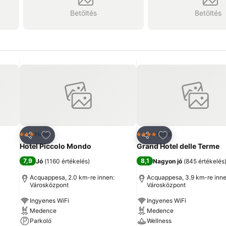
Betöltés
Betöltés
ncekhez
Hozzáadás a kedvencekhez
Hozzáadás a ked
Hotel
Hotel
3 Kategória
4 Kategória
Megosztás
Megosztás
Hotel Piccolo Mondo
Grand Hotel delle Terme
7,9
8,1
Jó
(
1160 értékelés
)
Nagyon jó
(
845 értékelés
Acquappesa, 2.0 km-re innen:
Acquappesa, 3.9 km-re inne
Városközpont
Városközpont
Ingyenes WiFi
Ingyenes WiFi
Medence
Medence
Parkoló
Wellness