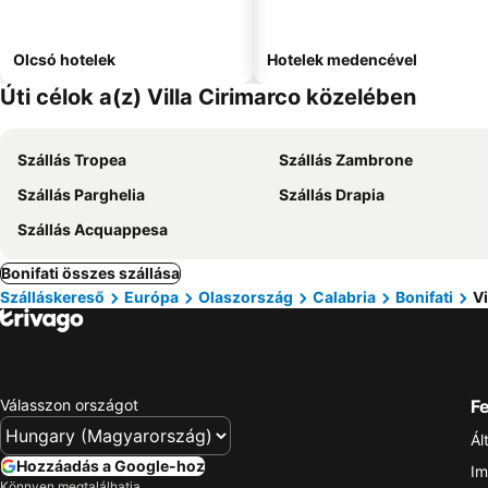
Olcsó hotelek
Hotelek medencével
Úti célok a(z) Villa Cirimarco közelében
Szállás Tropea
Szállás Zambrone
Szállás Parghelia
Szállás Drapia
Szállás Acquappesa
Bonifati összes szállása
Szálláskereső
Európa
Olaszország
Calabria
Bonifati
Vi
Válasszon országot
Fe
Ál
Hozzáadás a Google-hoz
Im
Könnyen megtalálhatja