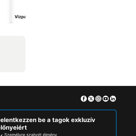
Vízparti hotelek
Hotelek parkolóval
Facebook
Twitter
Instagram
Youtube
Linkedin
Jelentkezzen be a tagok exkluzív
lőnyeiért
Személyre szabott élmény