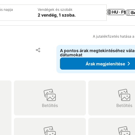
ás napja
Vendégek és szobák
HU · Ft
B
2 vendég, 1 szoba.
A jutalékfizetés hatása 
Hozzáadás a kedvencekhez
A pontos árak megtekintéséhez vál
Megosztás
dátumokat
Árak megjelenítése
Betöltés
Betöltés