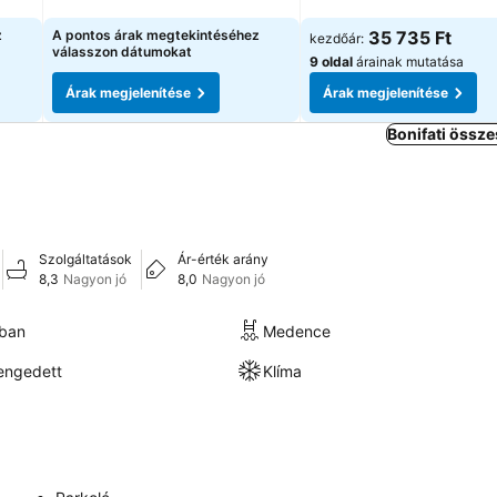
Árak megjelenítése
Árak megjelenítése
z
A pontos árak megtekintéséhez
35 735 Ft
kezdőár:
válasszon dátumokat
9 oldal
árainak mutatása
Árak megjelenítése
Árak megjelenítése
Bonifati össze
Szolgáltatások
Ár-érték arány
8,3
Nagyon jó
8,0
Nagyon jó
kban
Medence
engedett
Klíma