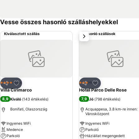
Vesse összes hasonló szálláshelyekkel
Kiválasztott szállás
Hasonló szállások
következő
Hozzáadás a kedvencekhez
Hozzáadás a kedve
Hotel
Hotel
4 Kategória
3 Kategória
Megosztás
Megosztás
Villa Cirimarco
Hotel Parco Delle Rose
8,9
7,9
Kiváló
(
143 értékelés
)
Jó
(
798 értékelés
)
Bonifati, Olaszország
Acquappesa, 3.8 km-re innen:
Városközpont
Ingyenes WiFi
Ingyenes WiFi
Medence
Parkoló
Parkoló
Háziállat megengedett