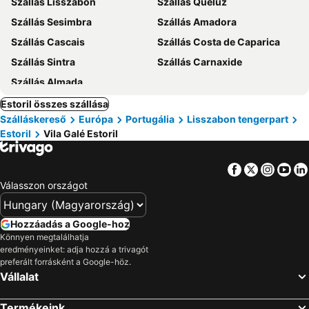
Szállás Lisszabon
Szállás Queluz
Szállás Sesimbra
Szállás Amadora
Szállás Cascais
Szállás Costa de Caparica
Szállás Sintra
Szállás Carnaxide
Szállás Almada
Estoril összes szállása
Szálláskereső
Európa
Portugália
Lisszabon tengerpart
Estoril
Vila Galé Estoril
Facebook
Twitter
Insta
Yo
Válasszon országot
Hozzáadás a Google-hoz
Könnyen megtalálhatja
eredményeinket: adja hozzá a trivagót
preferált forrásként a Google-höz.
Vállalat
Termékeink