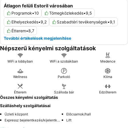
Átlagon felüli Estoril városában
Programok
•
10
Tömegközlekedés
•
9,5
Elhelyezkedés
•
9,2
Szabadtéri tevékenységek
•
9,1
Étterem
•
8,7
További értékelések megjelenítése
Népszerű kényelmi szolgáltatások
WiFi a lobbyban
WiFi a szobákban
Medence
Wellness
Parkoló
Klíma
Étterem
Szálloda bár
Edzőterem
Összes kényelmi szolgáltatás
Szálláshely szolgáltatásai
Üzleti központ
Előcsarnok/hall
Expressz bejelentkezés/kijelentkezés
Lift