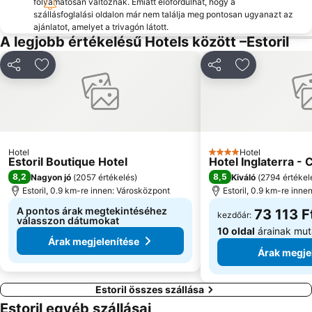
folyamatosan változnak. Emiatt előfordulhat, hogy a
szállásfoglalási oldalon már nem találja meg pontosan ugyanazt az
Belém városrész
Praia das Azenhas do Mar
ajánlatot, amelyet a trivagón látott.
Marquês de Pombal Metro Station
Avenida Metro Station
A legjobb értékelésű Hotels között –Estoril
Coliseu dos Recreios
Campo Pequeno aréna
Megosztás
Hozzáadás a kedvencekhez
Megosztás
Hozzáadás a
'San Justa' Elevator
Oriente vasútállomás
Ericeira beach
Ajuda
Szabadság sugárút
Lisboa Monumental
Pena
Areeiro Metro Station
Hotel
Hotel
Portugál Fado- és Gitárház
Olaias Metro Station
4 Kategória
Estoril Boutique Hotel
Hotel Inglaterra -
8,2
8,5
Nagyon jó
(
2057 értékelés
)
Kiváló
(
2794 értékel
Nemzetek Parkja
do Ouro Sesimbra
Estoril, 0.9 km-re innen: Városközpont
Estoril, 0.9 km-re inn
A pontos árak megtekintéséhez
73 113 F
kezdőár:
válasszon dátumokat
10 oldal
árainak mut
Árak megjelenítése
Árak megje
Estoril összes szállása
Estoril egyéb szállásai