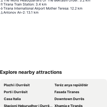
The World Headquarters Of The Bektashi Order
:
3.2
km
Tirana Train Station
:
3.4
km
Tirana International Airport Mother Teresa
:
12.2
km
Antonov An-2
:
13.1
km
Explore nearby attractions
Nagy méretű térkép
Plazhi i Durrësit
Teréz anya repülőtér
Porti i Durrësit
Fasada Tiranes
Casa Italia
Downtown Durrës
Stacioni Hekurudhor i Durrësit
Xhamia e Tiranës