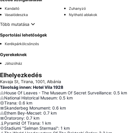
Kandalló
Zuhanyzó
Vasalódeszka
Nyitható ablakok
Több mutatása
Sportolási lehetőségek
Kerékpárkölcsönzés
Gyerekeknek
Játszóház
Elhelyezkedés
Kavaja St, Tirana, 1001, Albánia
Távolság innen: Hotel Vila 1928
House Of Leaves - The Museum Of Secret Surveillance
:
0.5
km
National Historical Museum
:
0.5
km
Tirana
:
0.6
km
Skanderbeg Monument
:
0.6
km
Ethem Bey-Mecset
:
0.7
km
Óratorony
:
0.7
km
Pyramid Of Tirana
:
1
km
Stadiumi "Selman Stermasi"
:
1
km