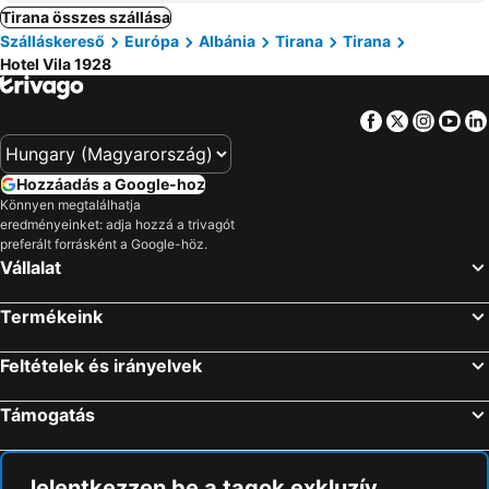
Tirana összes szállása
Szálláskereső
Európa
Albánia
Tirana
Tirana
Hotel Vila 1928
Facebook
Twitter
Insta
Yo
Hozzáadás a Google-hoz
Könnyen megtalálhatja
eredményeinket: adja hozzá a trivagót
preferált forrásként a Google-höz.
Vállalat
Termékeink
Feltételek és irányelvek
Támogatás
Jelentkezzen be a tagok exkluzív