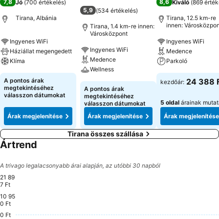
7,8
8,6
Jó
(
700 értékelés
)
Kiváló
(
869 érték
5,9
(
534 értékelés
)
Tirana, Albánia
Tirana, 12.5 km-re
innen: Városközpon
Tirana, 1.4 km-re innen:
Városközpont
Ingyenes WiFi
Ingyenes WiFi
Ingyenes WiFi
Háziállat megengedett
Medence
Medence
Klíma
Parkoló
Wellness
A pontos árak
24 388 
kezdőár:
megtekintéséhez
A pontos árak
válasszon dátumokat
megtekintéséhez
5 oldal
árainak muta
válasszon dátumokat
Árak megjelenítése
Árak megjelenítése
Árak megjelenítése
Tirana összes szállása
Ártrend
A trivago legalacsonyabb árai alapján, az utóbbi 30 napból
21 89
7 Ft
10 95
Mittwoch, August 12
21 897 Ft
Mittwoch, August 19
21 845 Ft
0 Ft
0 Ft