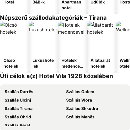
Hotel
B&B-k
Apartman
Üdülők
Host
hotel
Népszerű szállodakategóriák – Tirana
Olcsó
Luxushote
Hotelek
Állatbarát
Well
hotelek
lek
medencév
hotelek
otele
el
Úti célok a(z) Hotel Vila 1928 közelében
Szállás Durrës
Szállás Golem
Szállás Ulcinj
Szállás Vlora
Szállás Tirana
Szállás Shkodra
Szállás Ohrid
Szállás Manëz
Szállás Berat