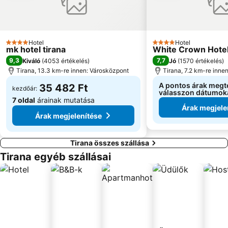
Hotel
Hotel
4 Kategória
4 Kategória
mk hotel tirana
White Crown Hote
9,3
7,7
Kiváló
(
4053 értékelés
)
Jó
(
1570 értékelés
)
Tirana, 13.3 km-re innen: Városközpont
Tirana, 7.2 km-re inne
A pontos árak megt
35 482 Ft
kezdőár:
válasszon dátumok
7 oldal
árainak mutatása
Árak megjele
Árak megjelenítése
Tirana összes szállása
Tirana egyéb szállásai