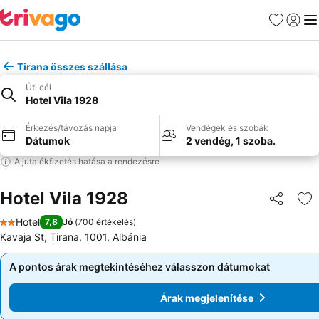
Kedvencek
Bejelen
Me
Tirana összes szállása
Úti cél
Hotel Vila 1928
Érkezés/távozás napja
Vendégek és szobák
Dátumok
2 vendég, 1 szoba.
A jutalékfizetés hatása a rendezésre
Hotel Vila 1928
Megosztá
Ho
Hotel
7,8
Jó
(
700 értékelés
)
2 Kategória
Kavaja St, Tirana, 1001, Albánia
A pontos árak megtekintéséhez válasszon dátumokat
A pontos árak megtekintéséhez válasszon dátumokat
Árak megjelenítése
Árak megjelenítése