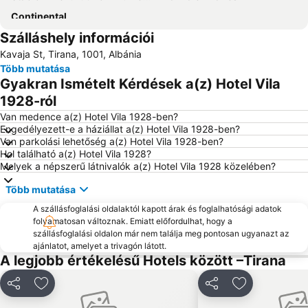
Continental
Szálláshely információi
Kavaja St, Tirana, 1001, Albánia
Több mutatása
Gyakran Ismételt Kérdések a(z) Hotel Vila
1928-ról
Van medence a(z) Hotel Vila 1928-ben?
Engedélyezett-e a háziállat a(z) Hotel Vila 1928-ben?
Van parkolási lehetőség a(z) Hotel Vila 1928-ben?
Hol található a(z) Hotel Vila 1928?
Melyek a népszerű látnivalók a(z) Hotel Vila 1928 közelében?
Több mutatása
A szállásfoglalási oldalaktól kapott árak és foglalhatósági adatok
folyamatosan változnak. Emiatt előfordulhat, hogy a
szállásfoglalási oldalon már nem találja meg pontosan ugyanazt az
ajánlatot, amelyet a trivagón látott.
A legjobb értékelésű Hotels között –Tirana
Megosztás
Hozzáadás a kedvencekhez
Megosztás
Hozzáadás a