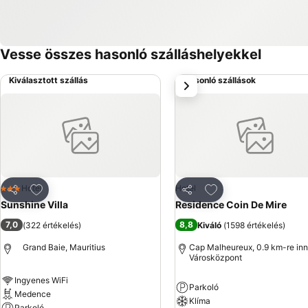
Vesse összes hasonló szálláshelyekkel
Kiválasztott szállás
Hasonló szállások
következő
Hozzáadás a kedvencekhez
Hozzáadás a kedve
Hotel
Hotel
3 Kategória
Megosztás
Megosztás
Sunshine Villa
Residence Coin De Mire
7,0
8,8
(
322 értékelés
)
Kiváló
(
1598 értékelés
)
Grand Baie, Mauritius
Cap Malheureux, 0.9 km-re inn
Városközpont
Ingyenes WiFi
Parkoló
Medence
Klíma
Parkoló