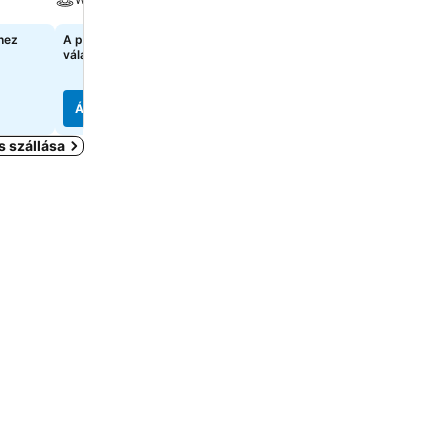
hez
A pontos árak megtekintéséhez
69 583 Ft
kezdőár:
válasszon dátumokat
7 oldal
árainak mutatása
Árak megjelenítése
Árak megjelenítése
s szállása