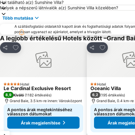
Hol található a(z) Sunshine Villa?
Melyek a népszerű látnivalók a(z) Sunshine Villa közelében?
Több mutatása
A szállásfoglalási oldalaktól kapott árak és foglalhatósági adatok folya
pontosan ugyanazt az ajánlatot, amelyet a trivagón látott.
A legjobb értékelésű Hotels között –Grand Ba
Hozzáadás a kedvencekhez
Hozzáadás a k
Megosztás
Megosztás
Hotel
Hotel
5 Kategória
2 Kategória
Le Cardinal Exclusive Resort
Oceanic Villa
8,9
6,2
Kiváló
(
1182 értékelés
)
(
195 értékelés
)
Grand Baie, 3.5 km-re innen: Városközpont
Grand Baie, 0.4 km-re
A pontos árak megtekintéséhez
A pontos árak megt
válasszon dátumokat
válasszon dátumok
Árak megjelenítése
Árak megjele