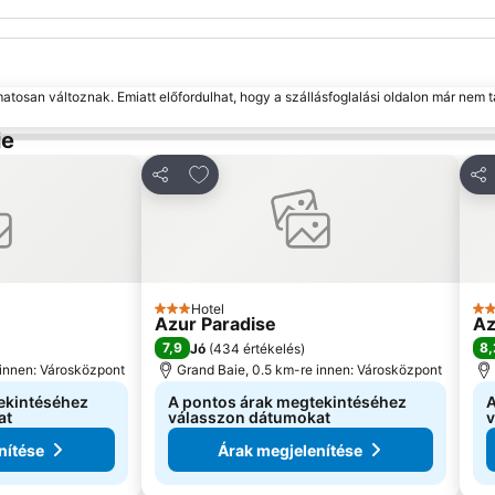
matosan változnak. Emiatt előfordulhat, hogy a szállásfoglalási oldalon már nem t
ie
edvencekhez
Hozzáadás a kedvencekhez
Megosztás
Me
Hotel
3 Kategória
3 K
Azur Paradise
Az
7,9
8,
Jó
(
434 értékelés
)
 innen: Városközpont
Grand Baie, 0.5 km-re innen: Városközpont
ekintéséhez
A pontos árak megtekintéséhez
A
at
válasszon dátumokat
v
nítése
Árak megjelenítése