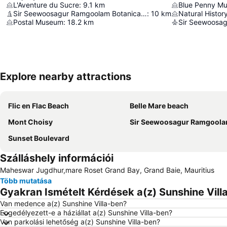
L'Aventure du Sucre
:
9.1
km
Blue Penny M
Sir Seewoosagur Ramgoolam Botanical Garden
:
10
km
Natural Histo
Postal Museum
:
18.2
km
Explore nearby attractions
Flic en Flac Beach
Belle Mare beach
Mont Choisy
Sir Seewoosagur Ramgoolam Nemzetközi Repü
Sunset Boulevard
Szálláshely információi
Maheswar Jugdhur,mare Roset Grand Bay, Grand Baie, Mauritius
Több mutatása
Gyakran Ismételt Kérdések a(z) Sunshine Villa
Van medence a(z) Sunshine Villa-ben?
Engedélyezett-e a háziállat a(z) Sunshine Villa-ben?
Van parkolási lehetőség a(z) Sunshine Villa-ben?