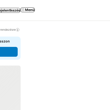
Menü
ejelentkezés
a rendezésre
asszon