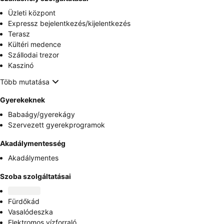
Üzleti központ
Expressz bejelentkezés/kijelentkezés
Terasz
Kültéri medence
Szállodai trezor
Kaszinó
Több mutatása
Gyerekeknek
Babaágy/gyerekágy
Szervezett gyerekprogramok
Akadálymentesség
Akadálymentes
Szoba szolgáltatásai
Fürdőkád
Vasalódeszka
Elektromos vízforraló