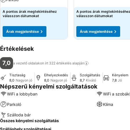
A pontos árak megtekintéséhez
A pontos árak megtekintéséhe
válasszon dátumokat
válasszon dátumokat
Árak megjelenítése
Árak megjelenítése
Értékelések
7,0
a vezető oldalakon írt 322 értékelés
alapján
Tisztaság
Elhelyezkedés
Szolgáltatás
Kényelem
8,0
Nagyon jó
8,0
Nagyon jó
8,7
Kiváló
7,8
Jó
Népszerű kényelmi szolgáltatások
WiFi a lobbyban
WiFi a szobá
Parkoló
Klíma
Szálloda bár
Összes kényelmi szolgáltatás
Szálláshely szolgáltatásai