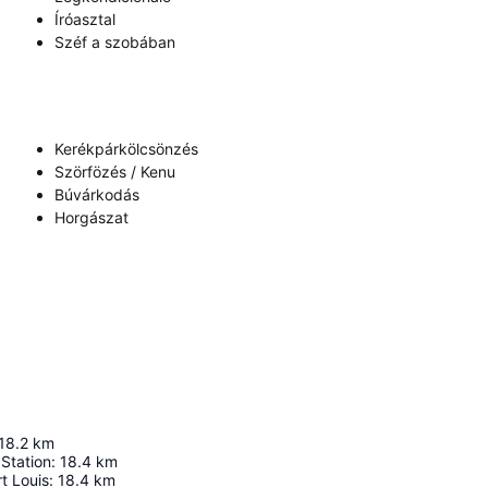
Íróasztal
Széf a szobában
Kerékpárkölcsönzés
Szörfözés / Kenu
Búvárkodás
Horgászat
18.2
km
Station
:
18.4
km
t Louis
:
18.4
km