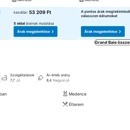
z
53 209 Ft
A pontos árak megtekintésé
kezdőár:
válasszon dátumokat
5 oldal
árainak mutatása
Árak megjelenítése
Árak megjelenítése
Grand Baie össze
Szolgáltatások
Ár-érték arány
7,7
Jó
8,4
Nagyon jó
kban
Medence
Étterem