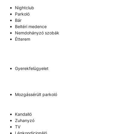
Nightclub
Parkoló
Bár
Beltéri medence
Nemdohányzó szobák
Étterem
Gyerekfelügyelet
Mozgássérült parkoló
Kandalló
Zuhanyzó
TV
Légkondicionáló