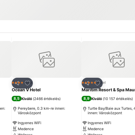
ncekhez
Hozzáadás a kedvencekhez
Hozzáadás a ked
Hotel
Hotel
4 Kategória
5 Kategória
Megosztás
Megosztás
Ocean V Hotel
Maritim Resort & Spa Maur
8,5
8,9
Kiváló
(
2466 értékelés
)
Kiváló
(
10 157 értékelés
)
en:
Pereybere, 0.3 km-re innen:
Turtle Bay/Baie aux Turtes, 
Városközpont
innen: Városközpont
Ingyenes WiFi
Ingyenes WiFi
Medence
Medence
Wellness
Wellness