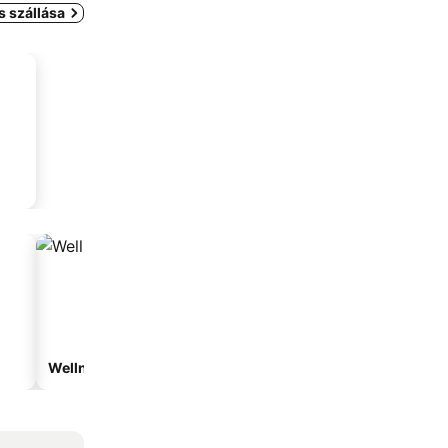
s szállása
Wellnesshotelek
Vízparti hotelek