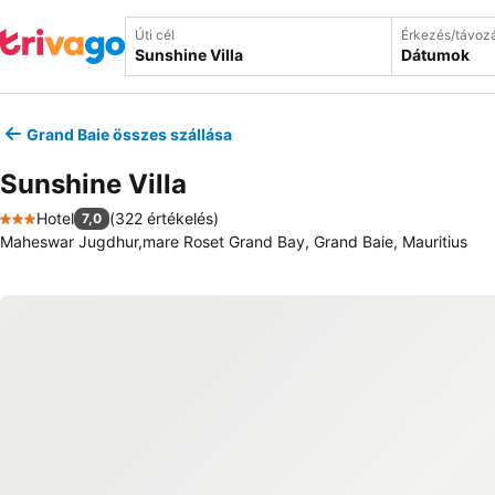
Úti cél
Érkezés/távoz
Dátumok
Grand Baie összes szállása
Sunshine Villa
Hotel
(
322 értékelés
)
7,0
3 Kategória
Maheswar Jugdhur,mare Roset Grand Bay, Grand Baie, Mauritius