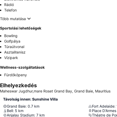
Rádió
Telefon
Több mutatása
Sportolási lehetőségek
Bowling
Golfpálya
Túraútvonal
Asztalitenisz
Vízipark
Wellness-szolgáltatások
Fürdőköpeny
Elhelyezkedés
Maheswar Jugdhur,mare Roset Grand Bay, Grand Baie, Mauritius
Távolság innen: Sunshine Villa
Grand Baie
:
0.7
km
Fort Adelaide
:
Bell
:
5
km
Place D'Armes 
Anjalay Stadium
:
7
km
Théatre de Por