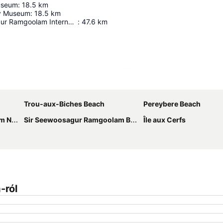
useum
:
18.5
km
ry Museum
:
18.5
km
Sir Seewoosagur Ramgoolam International Airport
:
47.6
km
Nagy méretű térkép
Trou-aux-Biches Beach
Pereybere Beach
lőtér
Sir Seewoosagur Ramgoolam Botanic Garden
Île aux Cerfs
-ról