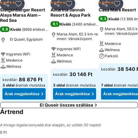
Hotel
Hotel
Hotel
5 Kategória
5 Kategória
5 Kategória
Megosztás
Hozzáadás a kedvencekhez
Megosztás
Hozzáadás a kedvencekhez
Megosztás
Hozzáad
Steigenberger Resort
Amarina Jannah
Casa Mare Resort
Alaya Marsa Alam –
Resort & Aqua Park
9,3
Kiváló
(
13 866 ér
Red Sea
9,1
Kiváló
(
3460 értékelés
)
Marsa Alam, 59.0 
9,8
Kiváló
(
9956 értékelés
)
innen: Városközpon
Marsa Alam, 62.3 km-re
innen: Városközpont
El Quseir, Egyiptom
Medence
Ingyenes WiFi
Wellness
Ingyenes WiFi
Medence
Parkoló
Medence
Wellness
Wellness
38 540 
kezdőár:
30 146 Ft
kezdőár:
86 876 Ft
kezdőár:
3 oldal
árainak mutatása
3 oldal
árainak mutatása
7 oldal
árainak mutat
Árak megjelenítése
Árak megjelenítése
Árak megjelenítése
El Quseir összes szállása
Ártrend
A trivago legalacsonyabb árai alapján, az utóbbi 30 napból
0 Ft