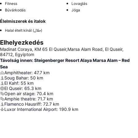
Fitness
Lovaglás
Búvárkodás
Jóga
Élelmiszerek és italok
Halal ételt kínál (حلال)
Elhelyezkedés
Madinat Coraya, KM 65 El Quseir,Marsa Alam Road, El Quseir,
84712, Egyiptom
Távolság innen: Steigenberger Resort Alaya Marsa Alam – Red
Sea
Amphitheater
:
47.7
km
Soug Bahar
:
50
km
El Kahf
:
55
km
El Quseir
:
65.3
km
Open air stage
:
70.4
km
Amphie theatre
:
71.7
km
Flamenco Hausriff
:
72.7
km
Luxor International Airport
:
190.9
km