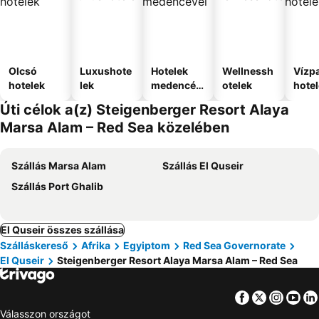
Olcsó
Luxushote
Hotelek
Wellnessh
Vízpa
hotelek
lek
medencév
otelek
hote
el
Úti célok a(z) Steigenberger Resort Alaya
Marsa Alam – Red Sea közelében
Szállás Marsa Alam
Szállás El Quseir
Szállás Port Ghalib
El Quseir összes szállása
Szálláskereső
Afrika
Egyiptom
Red Sea Governorate
El Quseir
Steigenberger Resort Alaya Marsa Alam – Red Sea
Facebook
Twitter
Insta
Yo
Válasszon országot