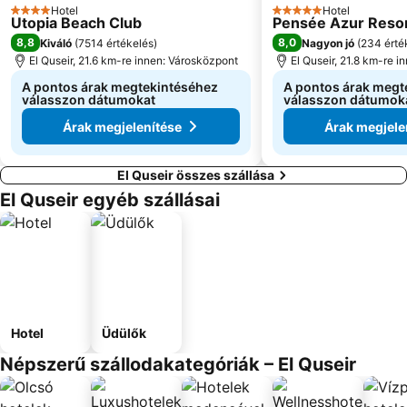
Hotel
Hotel
4 Kategória
5 Kategória
Utopia Beach Club
Pensée Azur Reso
8,8
8,0
Kiváló
(
7514 értékelés
)
Nagyon jó
(
234 érté
El Quseir, 21.6 km-re innen: Városközpont
El Quseir, 21.8 km-re 
A pontos árak megtekintéséhez
A pontos árak megt
válasszon dátumokat
válasszon dátumok
Árak megjelenítése
Árak megjele
El Quseir összes szállása
El Quseir egyéb szállásai
Hotel
Üdülők
Népszerű szállodakategóriák – El Quseir