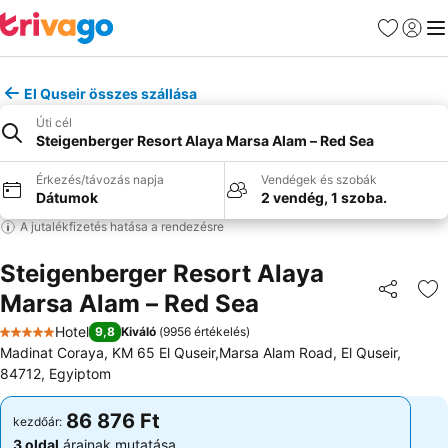
Kedvencek
Bejelen
Me
El Quseir összes szállása
Úti cél
Steigenberger Resort Alaya Marsa Alam – Red Sea
Érkezés/távozás napja
Vendégek és szobák
Dátumok
2 vendég, 1 szoba.
A jutalékfizetés hatása a rendezésre
Steigenberger Resort Alaya
Marsa Alam – Red Sea
Megosztá
Ho
Hotel
9,8
Kiváló
(
9956 értékelés
)
5 Kategória
Madinat Coraya, KM 65 El Quseir,Marsa Alam Road, El Quseir,
84712, Egyiptom
86 876 Ft
86 876 Ft
kezdőár:
kezdőár:
3 oldal
árainak mutatása
3 oldal
árainak mutatása