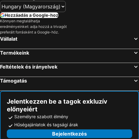
Hozzáadás a Google-hoz
Könnyen megtalálhatja
eredményeinket: adja hozzá a trivagót
preferált forrásként a Google-höz.
Vállalat
Termékeink
Feltételek és irányelvek
Támogatás
Jelentkezzen be a tagok exkluzív
előnyeiért
Személyre szabott élmény
Hűségajánlatok és tagsági árak
Bejelentkezés