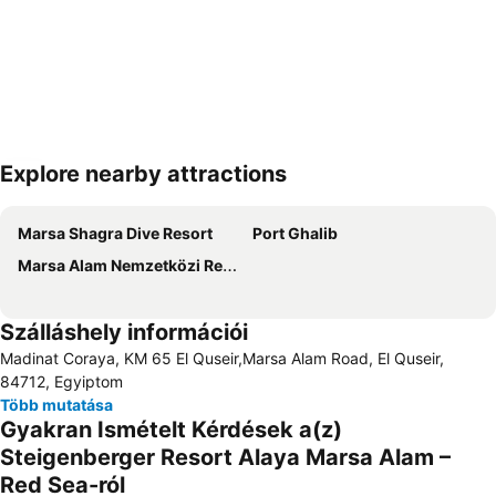
Explore nearby attractions
Nagy méretű térkép
Marsa Shagra Dive Resort
Port Ghalib
Marsa Alam Nemzetközi Repülőtér
Szálláshely információi
Madinat Coraya, KM 65 El Quseir,Marsa Alam Road, El Quseir,
84712, Egyiptom
Több mutatása
Gyakran Ismételt Kérdések a(z)
Steigenberger Resort Alaya Marsa Alam –
Red Sea-ról