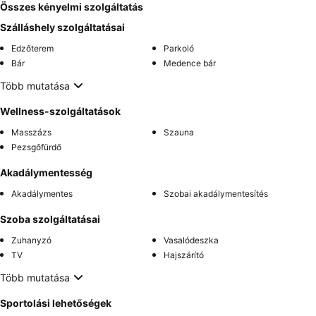
Összes kényelmi szolgáltatás
Szálláshely szolgáltatásai
Edzőterem
Parkoló
Bár
Medence bár
Több mutatása
Wellness-szolgáltatások
Masszázs
Szauna
Pezsgőfürdő
Akadálymentesség
Akadálymentes
Szobai akadálymentesítés
Szoba szolgáltatásai
Zuhanyzó
Vasalódeszka
TV
Hajszárító
Több mutatása
Sportolási lehetőségek