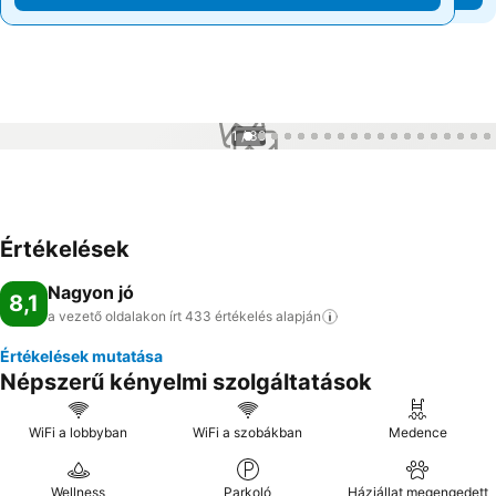
1 / 39
Értékelések
Nagyon jó
8,1
a vezető oldalakon írt 433 értékelés
alapján
Értékelések mutatása
Népszerű kényelmi szolgáltatások
WiFi a lobbyban
WiFi a szobákban
Medence
Wellness
Parkoló
Háziállat megengedett