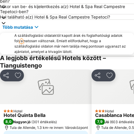
ben?
Mikor van be- és kijelentkezés a(z) Hotel & Spa Real Campestre
Tepetoci-ben?
Hol található a(z) Hotel & Spa Real Campestre Tepetoci?
Több mutatása
A szállásfoglalási oldalaktól kapott árak és foglalhatósági adatok
folyamatosan változnak. Emiatt előfordulhat, hogy a
szállásfoglalási oldalon már nem találja meg pontosan ugyanazt az
ajánlatot, amelyet a trivagón látott.
A legjobb értékelésű Hotels között –
Tianguistengo
Megosztás
Hozzáadás a kedvencekhez
Megosztás
Hozzáadás
Hotel
Hotel
3 Kategória
3 Kategória
Hotel Quinta Bella
Casablanca Hote
8,0
7,9
Nagyon jó
(
301 értékelés
)
Jó
(
603 értékelé
Tula de Allende, 1.3 km-re innen: Városközpont
Tula de Allende, 0.