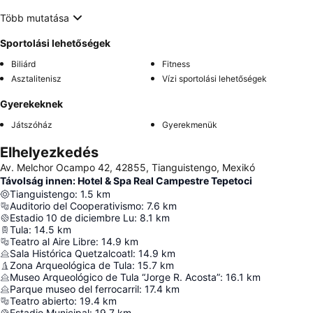
Több mutatása
Sportolási lehetőségek
Biliárd
Fitness
Asztalitenisz
Vízi sportolási lehetőségek
Gyerekeknek
Játszóház
Gyerekmenük
Elhelyezkedés
Av. Melchor Ocampo 42, 42855, Tianguistengo, Mexikó
Távolság innen: Hotel & Spa Real Campestre Tepetoci
Tianguistengo
:
1.5
km
Auditorio del Cooperativismo
:
7.6
km
Estadio 10 de diciembre Lu
:
8.1
km
Tula
:
14.5
km
Teatro al Aire Libre
:
14.9
km
Sala Histórica Quetzalcoatl
:
14.9
km
Zona Arqueológica de Tula
:
15.7
km
Museo Arqueológico de Tula “Jorge R. Acosta”
:
16.1
km
Parque museo del ferrocarril
:
17.4
km
Teatro abierto
:
19.4
km
Estadio Municipal
:
19.7
km