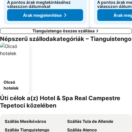
A pontos árak megtekintéséhez
A pontos árak m
válasszon dátumokat
válasszon dátum
Árak megjelenítése
Árak meg
Tianguistengo összes szállása
Népszerű szállodakategóriák – Tianguistengo
Olcsó
hotelek
Úti célok a(z) Hotel & Spa Real Campestre
Tepetoci közelében
Szállás Mexikóváros
Szállás Tula de Allende
Szállás Tianguistengo
Szállás Atenco