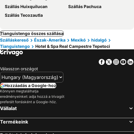
Szállás Huixquilucan
Szállás Pachuca
Szállás Tecozautla
Tianguistengo összes szállása
Szálláskereső
Észak-Amerika
Mexikó
hidalgó
Tianguistengo
Hotel & Spa Real Campestre Tepetoci
Facebook
Twitter
Insta
Yo
Válasszon országot
Hozzáadás a Google-hoz
Könnyen megtalálhatja
eredményeinket: adja hozzá a trivagót
preferált forrásként a Google-höz.
Vállalat
Termékeink