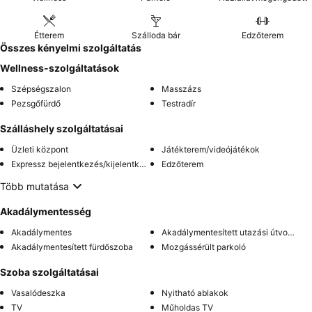
Étterem
Szálloda bár
Edzőterem
Összes kényelmi szolgáltatás
Wellness-szolgáltatások
Szépségszalon
Masszázs
Pezsgőfürdő
Testradír
Szálláshely szolgáltatásai
Üzleti központ
Játékterem/videójátékok
Expressz bejelentkezés/kijelentkezés
Edzőterem
Több mutatása
Akadálymentesség
Akadálymentes
Akadálymentesített utazási útvonal
Akadálymentesített fürdőszoba
Mozgássérült parkoló
Szoba szolgáltatásai
Vasalódeszka
Nyitható ablakok
TV
Műholdas TV