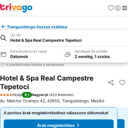
Kedvencek
Bejelen
Me
Tianguistengo összes szállása
Úti cél
Hotel & Spa Real Campestre Tepetoci
Érkezés/távozás napja
Vendégek és szobák
Dátumok
2 vendég, 1 szoba.
A jutalékfizetés hatása a rendezésre
Hotel & Spa Real Campestre
Tepetoci
Megosztá
Ho
Hotel
8,1
Nagyon jó
(
433 értékelés
)
4 Kategória
Av. Melchor Ocampo 42, 42855, Tianguistengo, Mexikó
A pontos árak megtekintéséhez válasszon dátumokat
A pontos árak megtekintéséhez válasszon dátumokat
Árak megjelenítése
Árak megjelenítése