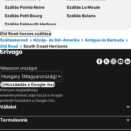
Szállás Pointe Noire
Szállás Le Moule
Szállás Petit Bourg
Szállás Bolans
Szállás Falmouth Harbour
Old Road összes szállása
Szálláskereső
Közép- és Dél-Amerika
Antigua és Barbuda
Old Road
South Coast Horizons
Facebook
Twitter
Insta
Yo
Válasszon országot
Hozzáadás a Google-hoz
Könnyen megtalálhatja
eredményeinket: adja hozzá a trivagót
preferált forrásként a Google-höz.
Vállalat
Termékeink