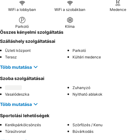
WiFi a lobbyban
WiFi a szobákban
Medence
Parkoló
Klíma
Összes kényelmi szolgáltatás
Szálláshely szolgáltatásai
Üzleti központ
Parkoló
Terasz
Kültéri medence
Több mutatása
Szoba szolgáltatásai
Zuhanyzó
Vasalódeszka
Nyitható ablakok
Több mutatása
Sportolási lehetőségek
Kerékpárkölcsönzés
Szörfözés / Kenu
Túraútvonal
Búvárkodás