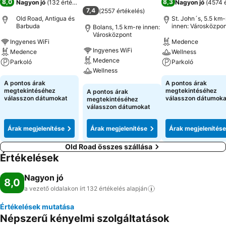
8,0
8,3
Nagyon jó
(
132 értékelés
)
Nagyon jó
(
4574 é
7,4
(
2557 értékelés
)
Old Road, Antigua és
St. John´s, 5.5 km-
Barbuda
innen: Városközpon
Bolans, 1.5 km-re innen:
Városközpont
Ingyenes WiFi
Medence
Ingyenes WiFi
Medence
Wellness
Medence
Parkoló
Parkoló
Wellness
Árak megjelenítése
Árak megjeleníté
A pontos árak
A pontos árak
Árak megjelenítése
megtekintéséhez
megtekintéséhez
A pontos árak
válasszon dátumokat
válasszon dátumoka
megtekintéséhez
válasszon dátumokat
Árak megjelenítése
Árak megjelenítése
Árak megjelenítése
Old Road összes szállása
Értékelések
Nagyon jó
8,0
a vezető oldalakon írt 132 értékelés
alapján
Értékelések mutatása
Népszerű kényelmi szolgáltatások