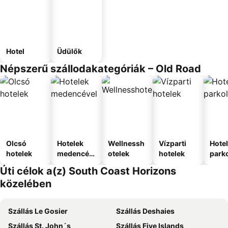
Hotel
Üdülők
Népszerű szállodakategóriák – Old Road
Olcsó
Hotelek
Wellnessh
Vízparti
Hote
hotelek
medencév
otelek
hotelek
park
el
Úti célok a(z) South Coast Horizons
közelében
Szállás Le Gosier
Szállás Deshaies
Szállás St. John´s
Szállás Five Islands