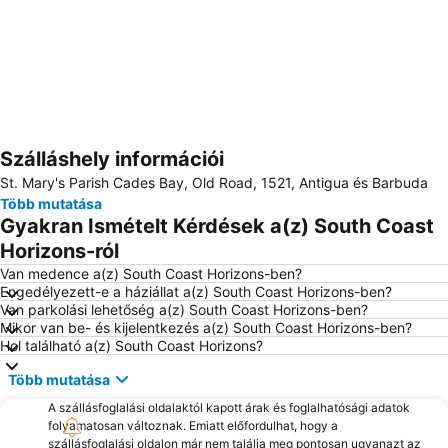
Szálláshely információi
Nagy méretű térkép
St. Mary's Parish Cades Bay, Old Road, 1521, Antigua és Barbuda
Több mutatása
Gyakran Ismételt Kérdések a(z) South Coast
Horizons-ról
Van medence a(z) South Coast Horizons-ben?
Engedélyezett-e a háziállat a(z) South Coast Horizons-ben?
Van parkolási lehetőség a(z) South Coast Horizons-ben?
Mikor van be- és kijelentkezés a(z) South Coast Horizons-ben?
Hol található a(z) South Coast Horizons?
Több mutatása
A szállásfoglalási oldalaktól kapott árak és foglalhatósági adatok
folyamatosan változnak. Emiatt előfordulhat, hogy a
szállásfoglalási oldalon már nem találja meg pontosan ugyanazt az