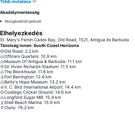
Több mutatása
Akadálymentesség
Mozgássérült parkoló
Elhelyezkedés
St. Mary's Parish Cades Bay, Old Road, 1521, Antigua és Barbuda
Távolság innen: South Coast Horizons
Old Road
:
2.2
km
Officers Quarters
:
10.9
km
Museum Of Antigua & Barbuda
:
11.1
km
Sir Vivian Richards Stadium
:
11.5
km
The Blockhouse
:
11.6
km
Fort Barrington
:
12.4
km
Betty's Hope Museum
:
13.2
km
V. C. Bird International Airport
:
14.4
km
Coolidge Cricket Ground
:
14.6
km
Longford Sugar Mill
:
15.4
km
Shell Beach Marina
:
15.6
km
Cluny
:
76.2
km