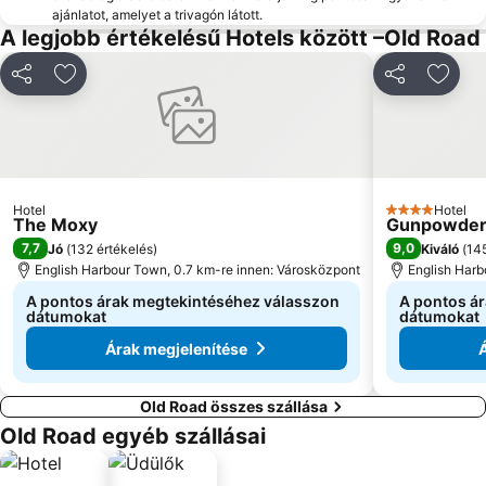
ajánlatot, amelyet a trivagón látott.
A legjobb értékelésű Hotels között –Old Road
Megosztás
Hozzáadás a kedvencekhez
Megosztás
Hozzá
Hotel
Hotel
4 Kategória
The Moxy
Gunpowder 
7,7
9,0
Jó
(
132 értékelés
)
Kiváló
(
145
English Harbour Town, 0.7 km-re innen: Városközpont
English Harb
A pontos árak megtekintéséhez válasszon
A pontos á
dátumokat
dátumokat
Árak megjelenítése
Old Road összes szállása
Old Road egyéb szállásai