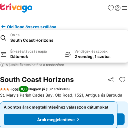
Kedvencek
Bejelen
Me
Old Road összes szállása
Úti cél
South Coast Horizons
Érkezés/távozás napja
Vendégek és szobák
Dátumok
2 vendég, 1 szoba.
A jutalékfizetés hatása a rendezésre
South Coast Horizons
Megosztá
Ho
Hotel
8,0
Nagyon jó
(
132 értékelés
)
3 Kategória
St. Mary's Parish Cades Bay, Old Road, 1521, Antigua és Barbuda
A pontos árak megtekintéséhez válasszon dátumokat
A pontos árak megtekintéséhez válasszon dátumokat
Árak megjelenítése
Árak megjelenítése