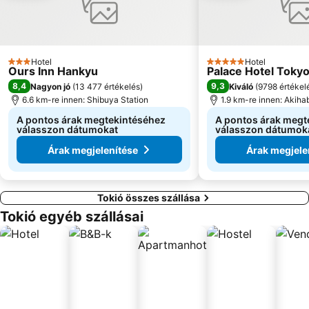
Sunshine City
Shimokitazawa
Shin-Kōenji Metro Station
Akabane Station
Haneda Airport Terminal 2
Saitama-Shintoshin Staion
Hotel
Hotel
3 Kategória
5 Kategória
Ours Inn Hankyu
Palace Hotel Toky
8,4
9,3
Nagyon jó
(
13 477 értékelés
)
Kiváló
(
9798 értékel
6.6 km-re innen: Shibuya Station
1.9 km-re innen: Akiha
A pontos árak megtekintéséhez
A pontos árak megt
válasszon dátumokat
válasszon dátumok
Árak megjelenítése
Árak megjele
Tokió összes szállása
Tokió egyéb szállásai