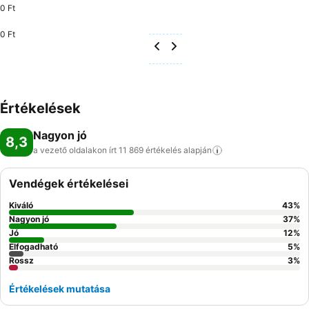
0 Ft
0 Ft
Értékelések
Nagyon jó
8,3
a vezető oldalakon írt 11 869 értékelés
alapján
Vendégek értékelései
Kiváló
43
%
Nagyon jó
37
%
Jó
12
%
Elfogadható
5
%
Rossz
3
%
Értékelések mutatása