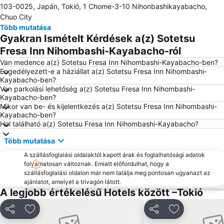
103-0025, Japán, Tokió, 1 Chome-3-10 Nihonbashikayabacho,
Ginza Station
Kichijoji Station
Chuo City
Ginza Metro Station
Shibuya Station
Több mutatása
Gyakran Ismételt Kérdések a(z) Sotetsu
Tokyo Nemzetközi Repülőtér
Minato
Fresa Inn Nihombashi-Kayabacho-ról
Akasaka Station-Tokyo
Shinagawa Station
Van medence a(z) Sotetsu Fresa Inn Nihombashi-Kayabacho-ben?
Kabukicho
Gotanda Station
Engedélyezett-e a háziállat a(z) Sotetsu Fresa Inn Nihombashi-
Kayabacho-ben?
Kamata Station
Kawasaki Station
Van parkolási lehetőség a(z) Sotetsu Fresa Inn Nihombashi-
Kanagawa-ku
Tokyo Metro Station
Kayabacho-ben?
Mikor van be- és kijelentkezés a(z) Sotetsu Fresa Inn Nihombashi-
Akihabara Station
Akihabara Metro Station
Kayabacho-ben?
Hol található a(z) Sotetsu Fresa Inn Nihombashi-Kayabacho?
Hibiya Park
Shinbashi Station
Akasaka Mitsuke Station
Kagurazaka Station
Több mutatása
Nakano Sakaue Metro Station
Tokiói nemzetközi repülőtér
A szállásfoglalási oldalaktól kapott árak és foglalhatósági adatok
folyamatosan változnak. Emiatt előfordulhat, hogy a
Kiyosumi-Shirakawa Metro Station
Monzen-nakacho Station
szállásfoglalási oldalon már nem találja meg pontosan ugyanazt az
Shimbashi Metro Station
Okachimachi Station
ajánlatot, amelyet a trivagón látott.
A legjobb értékelésű Hotels között –Tokió
Akasaka Metro Station
Tokyo Big Sight
Ebisu Station
Shibuya Metro Station
Megosztás
Hozzáadás a kedvencekhez
Megosztás
Hozzáadás a