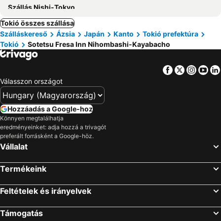
Szállás Nishi-Tokyo
Tokió összes szállása
Szálláskereső
Ázsia
Japán
Kanto
Tokió prefektúra
Tokió
Sotetsu Fresa Inn Nihombashi-Kayabacho
Facebook
Twitter
Insta
Yo
Válasszon országot
Hozzáadás a Google-hoz
Könnyen megtalálhatja
eredményeinket: adja hozzá a trivagót
preferált forrásként a Google-höz.
Vállalat
Termékeink
Feltételek és irányelvek
Támogatás