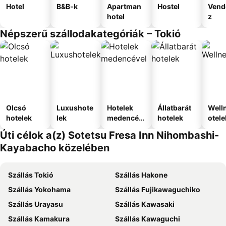
Hotel
B&B-k
Apartman
Hostel
Vend
hotel
z
Népszerű szállodakategóriák – Tokió
Olcsó
Luxushote
Hotelek
Állatbarát
Well
hotelek
lek
medencév
hotelek
otele
el
Úti célok a(z) Sotetsu Fresa Inn Nihombashi-
Kayabacho közelében
Szállás Tokió
Szállás Hakone
Szállás Yokohama
Szállás Fujikawaguchiko
Szállás Urayasu
Szállás Kawasaki
Szállás Kamakura
Szállás Kawaguchi