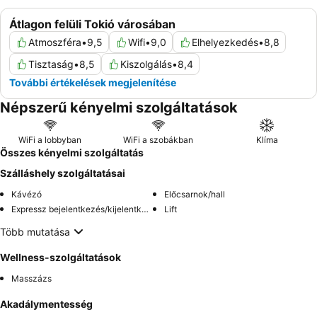
Átlagon felüli Tokió városában
Atmoszféra
•
9,5
Wifi
•
9,0
Elhelyezkedés
•
8,8
Tisztaság
•
8,5
Kiszolgálás
•
8,4
További értékelések megjelenítése
Népszerű kényelmi szolgáltatások
WiFi a lobbyban
WiFi a szobákban
Klíma
Összes kényelmi szolgáltatás
Szálláshely szolgáltatásai
Kávézó
Előcsarnok/hall
Expressz bejelentkezés/kijelentkezés
Lift
Több mutatása
Wellness-szolgáltatások
Masszázs
Akadálymentesség