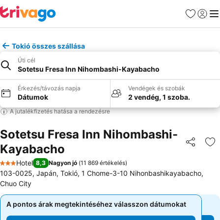
Kedvencek
Bejelen
Me
Tokió összes szállása
Úti cél
Sotetsu Fresa Inn Nihombashi-Kayabacho
Érkezés/távozás napja
Vendégek és szobák
Dátumok
2 vendég, 1 szoba.
A jutalékfizetés hatása a rendezésre
Sotetsu Fresa Inn Nihombashi-
Kayabacho
Megosztá
Ho
Hotel
8,3
Nagyon jó
(
11 869 értékelés
)
3 Kategória
103-0025, Japán, Tokió, 1 Chome-3-10 Nihonbashikayabacho,
Chuo City
A pontos árak megtekintéséhez válasszon dátumokat
A pontos árak megtekintéséhez válasszon dátumokat