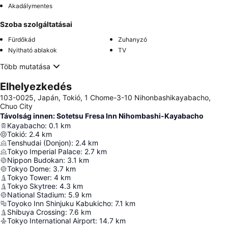
Akadálymentes
Szoba szolgáltatásai
Fürdőkád
Zuhanyzó
Nyitható ablakok
TV
Több mutatása
Elhelyezkedés
103-0025, Japán, Tokió, 1 Chome-3-10 Nihonbashikayabacho,
Chuo City
Távolság innen: Sotetsu Fresa Inn Nihombashi-Kayabacho
Kayabacho
:
0.1
km
Tokió
:
2.4
km
Tenshudai (Donjon)
:
2.4
km
Tokyo Imperial Palace
:
2.7
km
Nippon Budokan
:
3.1
km
Tokyo Dome
:
3.7
km
Tokyo Tower
:
4
km
Tokyo Skytree
:
4.3
km
National Stadium
:
5.9
km
Toyoko Inn Shinjuku Kabukicho
:
7.1
km
Shibuya Crossing
:
7.6
km
Tokyo International Airport
:
14.7
km