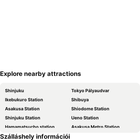
Explore nearby attractions
Nagy méretű térkép
Shinjuku
Tokyo Pályaudvar
Ikebukuro Station
Shibuya
Asakusa Station
Shiodome Station
Shinjuku Station
Ueno Station
Hamamatsucho station
Asakusa Metro Station
Szálláshely információi
Toshima
Kanda Station