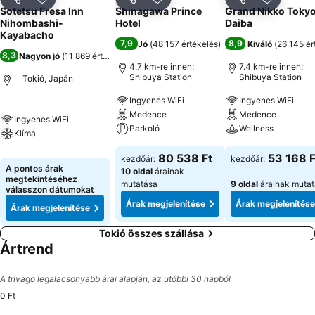
Megosztás
Hozzáadás a kedvencekhez
Megosztás
Hozzáadás a kedvencekhez
Megosztás
Hozzáad
Sotetsu Fresa Inn
Shinagawa Prince
Grand Nikko Toky
Nihombashi-
Hotel
Daiba
Kayabacho
7,9
8,9
Jó
(
48 157 értékelés
)
Kiváló
(
26 145 ér
8,3
Nagyon jó
(
11 869 értékelés
)
4.7 km-re innen:
7.4 km-re innen:
Shibuya Station
Shibuya Station
Tokió, Japán
Ingyenes WiFi
Ingyenes WiFi
Medence
Medence
Ingyenes WiFi
Parkoló
Wellness
Klíma
80 538 Ft
53 168 F
kezdőár:
kezdőár:
A pontos árak
10 oldal
árainak
megtekintéséhez
mutatása
9 oldal
árainak muta
válasszon dátumokat
Árak megjelenítése
Árak megjelenítése
Árak megjelenítése
Tokió összes szállása
Ártrend
A trivago legalacsonyabb árai alapján, az utóbbi 30 napból
0 Ft