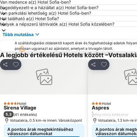
Van medence a(z) Hotel Sofia-ben?
Engedélyezett-e a háziállat a(z) Hotel Sofia-ben?
Van parkolási lehetőség a(z) Hotel Sofia-ben?
Hol található a(z) Hotel Sofia?
Melyek a népszerű látnivalók a(z) Hotel Sofia közelében?
Több mutatása
A szállásfoglalási oldalaktól kapott árak és foglalhatósági adatok folya
pontosan ugyanazt az ajánlatot, amelyet a trivagón látott.
A legjobb értékelésű Hotels között –Votsalaki
Hozzáadás a kedvencekhez
Hozzáadás a k
Megosztás
Megosztás
Hotel
Hotel
4 Kategória
3 Kategória
Sirena Village
Aspres
5,3
/
(
41 értékelés
)
Még nincs értékelve
Votsalakia, 0.5 km-re innen: Városközpont
Votsalakia, 1.3 km-re 
A pontos árak megtekintéséhez
A pontos árak megt
válasszon dátumokat
válasszon dátumok