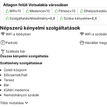
Átlagon felüli Votsalakia városában
Wifi
•
10
Medence
•
10
Fitnesz
•
10
Elhelyezkedés
Szolgáltatás/létesítmény
•
8,8
Szoba kényelme
•
8,6
Népszerű kényelmi szolgáltatások
WiFi a lobbyban
WiFi a szobá
Parkoló
Háziállat meg
Szálloda bár
Összes kényelmi szolgáltatás
Szálláshely szolgáltatásai
Üzleti központ
Előcsarnok/hall
Terasz
Bár
Kültéri medence
Nemdohányzó szobák
Több mutatása