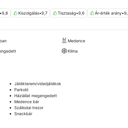
•
9,8
Kiszolgálás
•
9,7
Tisztaság
•
9,6
Ár-érték arány
•
9
kban
Medence
engedett
Klíma
Játékterem/videójátékok
Parkoló
Háziállat megengedett
Medence bár
Szállodai trezor
Snackbár