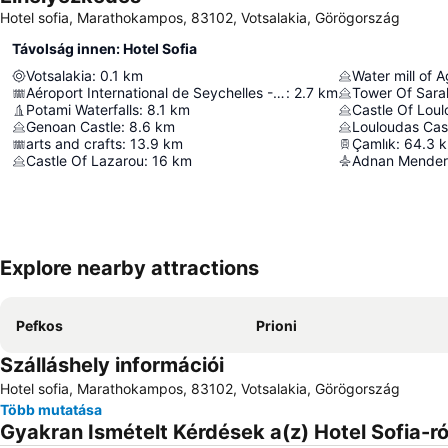
Hotel sofia, Marathokampos, 83102, Votsalakia, Görögország
Távolság innen: Hotel Sofia
Votsalakia
:
0.1
km
Water mill of 
Aéroport International de Seychelles - Pointe Larue
:
2.7
km
Tower Of Sarak
Potami Waterfalls
:
8.1
km
Castle Of Lou
Genoan Castle
:
8.6
km
Louloudas Cas
arts and crafts
:
13.9
km
Çamlık
:
64.3
Castle Of Lazarou
:
16
km
Adnan Mendere
Explore nearby attractions
Pefkos
Prioni
Szálláshely információi
Hotel sofia, Marathokampos, 83102, Votsalakia, Görögország
Több mutatása
Gyakran Ismételt Kérdések a(z) Hotel Sofia-ró