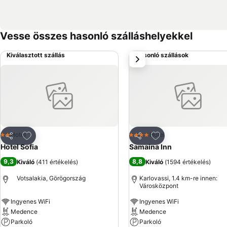
Vesse összes hasonló szálláshelyekkel
Kiválasztott szállás
Hasonló szállások
következő
Hozzáadás a kedvencekhez
Hozzáadás a kedve
Hotel
Hotel
2 Kategória
4 Kategória
Megosztás
Megosztás
Hotel Sofia
Samaina Inn
9,3
8,8
Kiváló
(
411 értékelés
)
Kiváló
(
1594 értékelés
)
Votsalakia, Görögország
Karlovassi, 1.4 km-re innen:
Városközpont
Ingyenes WiFi
Ingyenes WiFi
Medence
Medence
Parkoló
Parkoló