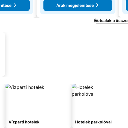
nítése
Árak megjelenítése
Votsalakia össze
Vízparti hotelek
Hotelek parkolóval