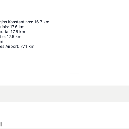
Agios Konstantinos
:
16.7
km
inis
:
17.6
km
louda
:
17.6
km
tle
:
17.6
km
km
s Airport
:
77.1
km
Nagy méretű térkép
l