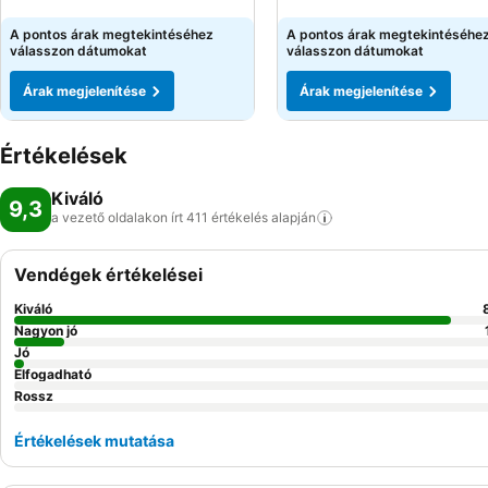
Árak megjelenítése
Árak megjelenítése
A pontos árak megtekintéséhez
A pontos árak megtekintéséhe
válasszon dátumokat
válasszon dátumokat
Árak megjelenítése
Árak megjelenítése
Értékelések
Kiváló
9,3
a vezető oldalakon írt 411 értékelés
alapján
Vendégek értékelései
Kiváló
Nagyon jó
Jó
Elfogadható
Rossz
Értékelések mutatása