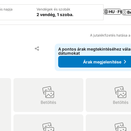
ás napja
Vendégek és szobák
HU · Ft
B
2 vendég, 1 szoba.
A jutalékfizetés hatása 
Hozzáadás a kedvencekhez
A pontos árak megtekintéséhez vál
Megosztás
dátumokat
Árak megjelenítése
Betöltés
Betöltés