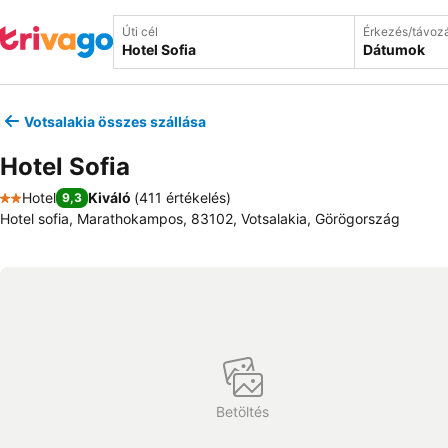
Úti cél
Érkezés/távoz
Dátumok
Votsalakia összes szállása
Hotel Sofia
Hotel
Kiváló
(
411 értékelés
)
9,3
2 Kategória
Hotel sofia, Marathokampos, 83102, Votsalakia, Görögország
Betöltés