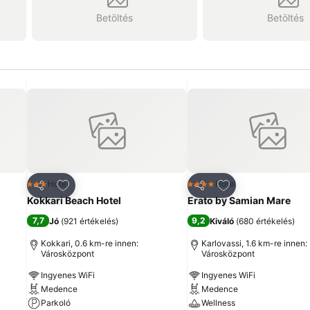
Betöltés
Betöltés
ncekhez
Hozzáadás a kedvencekhez
Hozzáadás a ked
Hotel
Hotel
3 Kategória
4 Kategória
Megosztás
Megosztás
Kokkari Beach Hotel
Erato by Samian Mare
7,7
9,2
Jó
(
921 értékelés
)
Kiváló
(
680 értékelés
)
Kokkari, 0.6 km-re innen:
Karlovassi, 1.6 km-re innen:
Városközpont
Városközpont
Ingyenes WiFi
Ingyenes WiFi
Medence
Medence
Parkoló
Wellness