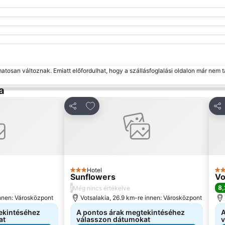
matosan változnak. Emiatt előfordulhat, hogy a szállásfoglalási oldalon már nem t
a
edvencekhez
Hozzáadás a kedvencekhez
Megosztás
Me
Hotel
3 Kategória
3 K
Sunflowers
Vo
/
8,
Még nincs értékelve
innen: Városközpont
Votsalakia, 26.9 km-re innen: Városközpont
ekintéséhez
A pontos árak megtekintéséhez
A
at
válasszon dátumokat
v