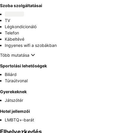
Szoba szolgáltatásai
TV
Légkondicionáló
Telefon
Kábeltévé
Ingyenes wifi a szobákban
Több mutatása
Sportolási lehetőségek
Biliárd
Túraútvonal
Gyerekeknek
Játszótér
Hotel jellemzői
LMBTQ+-barát
Elhelyezkedés