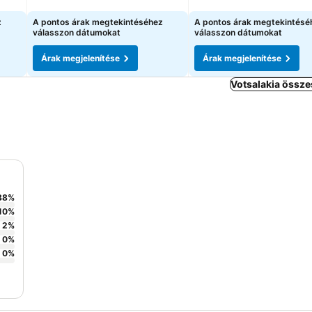
Árak megjelenítése
Árak megjelenítése
z
A pontos árak megtekintéséhez
A pontos árak megtekintésé
válasszon dátumokat
válasszon dátumokat
Árak megjelenítése
Árak megjelenítése
Votsalakia össze
88
%
10
%
2
%
0
%
0
%