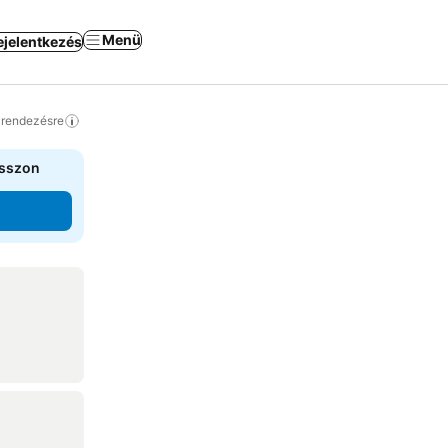
Menü
ejelentkezés
a rendezésre
asszon