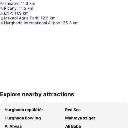
Theatre
:
11.3
km
Říčany
:
11.5
km
ENP
:
11.9
km
Makadi Aqua Park
:
12.5
km
Hurghada International Airport
:
35.3
km
Explore nearby attractions
Nagy méretű térkép
Hurghada repülőtér
Red Sea
Hurghada Bowling
Mahmya sziget
Al Ahyaa
Ali Baba