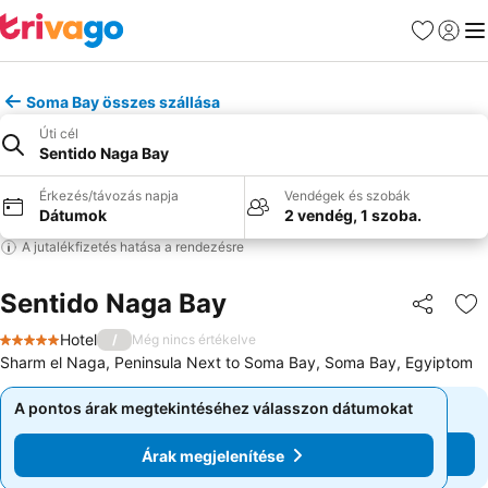
Kedvencek
Bejelen
Me
Soma Bay összes szállása
Úti cél
Sentido Naga Bay
Érkezés/távozás napja
Vendégek és szobák
Dátumok
2 vendég, 1 szoba.
A jutalékfizetés hatása a rendezésre
Sentido Naga Bay
Megosztá
Ho
Hotel
/
Még nincs értékelve
5 Kategória
Sharm el Naga, Peninsula Next to Soma Bay, Soma Bay, Egyiptom
A pontos árak megtekintéséhez válasszon dátumokat
A pontos árak megtekintéséhez válasszon dátumokat
Árak megjelenítése
Árak megjelenítése