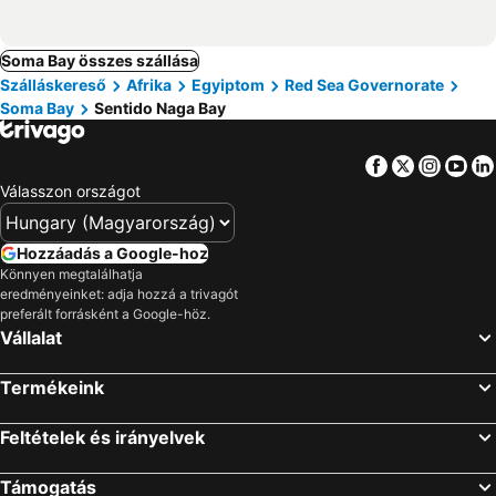
Soma Bay összes szállása
Szálláskereső
Afrika
Egyiptom
Red Sea Governorate
Soma Bay
Sentido Naga Bay
Facebook
Twitter
Insta
Yo
Válasszon országot
Hozzáadás a Google-hoz
Könnyen megtalálhatja
eredményeinket: adja hozzá a trivagót
preferált forrásként a Google-höz.
Vállalat
Termékeink
Feltételek és irányelvek
Támogatás