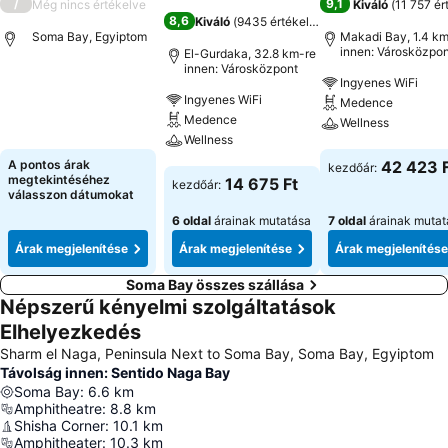
/
9,1
Még nincs értékelve
Kiváló
(
11 757 ér
8,6
Kiváló
(
9435 értékelés
)
Soma Bay, Egyiptom
Makadi Bay, 1.4 km
innen: Városközpon
El-Gurdaka, 32.8 km-re
innen: Városközpont
Ingyenes WiFi
Árak megjelenítése
Ingyenes WiFi
Medence
Medence
Wellness
Wellness
Árak megjeleníté
A pontos árak
42 423 
kezdőár:
Árak megjelenítése
megtekintéséhez
14 675 Ft
kezdőár:
válasszon dátumokat
6 oldal
árainak mutatása
7 oldal
árainak mutat
Árak megjelenítése
Árak megjelenítése
Árak megjelenítése
Soma Bay összes szállása
Népszerű kényelmi szolgáltatások
Elhelyezkedés
Sharm el Naga, Peninsula Next to Soma Bay, Soma Bay, Egyiptom
Távolság innen: Sentido Naga Bay
Soma Bay
:
6.6
km
Amphitheatre
:
8.8
km
Shisha Corner
:
10.1
km
Amphitheater
:
10.3
km