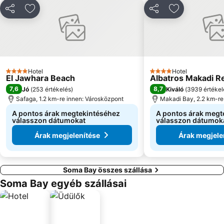
Megosztás
Hozzáadás a kedvencekhez
Megosztás
Hozzáadás a
Hotel
Hotel
4 Kategória
4 Kategória
El Jawhara Beach
Albatros Makadi R
7,6
8,7
Jó
(
253 értékelés
)
Kiváló
(
3939 értékel
Safaga, 1.2 km-re innen: Városközpont
Makadi Bay, 2.2 km-re
A pontos árak megtekintéséhez
A pontos árak megt
válasszon dátumokat
válasszon dátumok
Árak megjelenítése
Árak megjele
Soma Bay összes szállása
Soma Bay egyéb szállásai