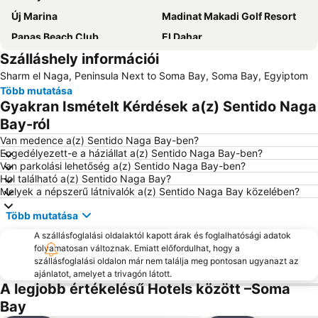
Új Marina
Madinat Makadi Golf Resort
Papas Beach Club
El Dahar
Szálláshely információi
Hard Rock Cafe Hurghada
Bordiehns
Sharm el Naga, Peninsula Next to Soma Bay, Soma Bay, Egyiptom
Több mutatása
Gyakran Ismételt Kérdések a(z) Sentido Naga
Bay-ról
Van medence a(z) Sentido Naga Bay-ben?
Engedélyezett-e a háziállat a(z) Sentido Naga Bay-ben?
Van parkolási lehetőség a(z) Sentido Naga Bay-ben?
Hol található a(z) Sentido Naga Bay?
Melyek a népszerű látnivalók a(z) Sentido Naga Bay közelében?
Több mutatása
A szállásfoglalási oldalaktól kapott árak és foglalhatósági adatok
folyamatosan változnak. Emiatt előfordulhat, hogy a
szállásfoglalási oldalon már nem találja meg pontosan ugyanazt az
ajánlatot, amelyet a trivagón látott.
A legjobb értékelésű Hotels között –Soma
Bay