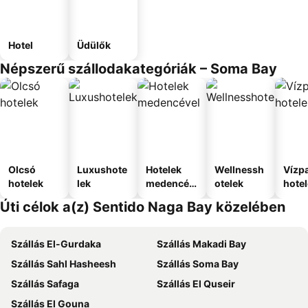
Hotel
Üdülők
Népszerű szállodakategóriák – Soma Bay
Olcsó
Luxushote
Hotelek
Wellnessh
Vízpa
hotelek
lek
medencév
otelek
hote
el
Úti célok a(z) Sentido Naga Bay közelében
Szállás El-Gurdaka
Szállás Makadi Bay
Szállás Sahl Hasheesh
Szállás Soma Bay
Szállás Safaga
Szállás El Quseir
Szállás El Gouna