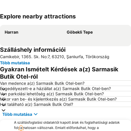
Explore nearby attractions
Nagy méretű térkép
Harran
Göbekli Tepe
Szálláshely információi
Camikebir, 1365. Sk. No:7, 63210, Şanlıurfa, Törökország
Több mutatása
Gyakran Ismételt Kérdések a(z) Sarmasik
Butik Otel-ról
Van medence a(z) Sarmasik Butik Otel-ben?
Engedélyezett-e a háziállat a(z) Sarmasik Butik Otel-ben?
Van parkolási lehetőség a(z) Sarmasik Butik Otel-ben?
Mikor van be- és kijelentkezés a(z) Sarmasik Butik Otel-ben?
Hol található a(z) Sarmasik Butik Otel?
Több mutatása
A szállásfoglalási oldalaktól kapott árak és foglalhatósági adatok
folyamatosan változnak. Emiatt előfordulhat, hogy a