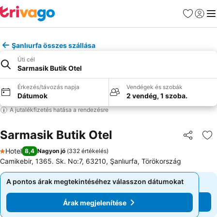
Kedvencek
Bejelen
Me
Şanlıurfa összes szállása
Úti cél
Sarmasik Butik Otel
Érkezés/távozás napja
Vendégek és szobák
Dátumok
2 vendég, 1 szoba.
A jutalékfizetés hatása a rendezésre
Sarmasik Butik Otel
Megosztá
Ho
Hotel
8,4
Nagyon jó
(
332 értékelés
)
1 Kategória
Camikebir, 1365. Sk. No:7, 63210, Şanlıurfa, Törökország
A pontos árak megtekintéséhez válasszon dátumokat
A pontos árak megtekintéséhez válasszon dátumokat
Árak megjelenítése
Árak megjelenítése