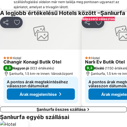
szállásfoglalási oldalon már nem találja meg pontosan ugyanazt az
ajánlatot, amelyet a trivagón látott.
A legjobb értékelésű Hotels között –Şanlıurfa
Népszerű választás
Megosztás
Hozzáadás a kedvencekhez
Megosztás
Hozzáadás a
Hotel
Hotel
3 Kategória
2 Kategória
Cihangir Konagi Butik Otel
Narlı Ev Butik Otel
8,3
9,3
Nagyon jó
(
933 értékelés
)
Kiváló
(
1150 értékel
Şanlıurfa, 1.5 km-re innen: Városközpont
Şanlıurfa, 1.5 km-re i
A pontos árak megtekintéséhez
A pontos árak megt
válasszon dátumokat
válasszon dátumok
Árak megjelenítése
Árak megjele
Şanlıurfa összes szállása
Şanlıurfa egyéb szállásai