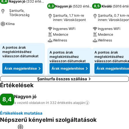
8,4
Nagyon jó
(
332 értékelés
)
8,3
8,5
Nagyon jó
(
5520 értékelés
)
Kiváló
(
5916 érté
Şanlıurfa,
Törökország
Şanlıurfa, 1.7 km-re
Şanlıurfa, 0.7 km-r
innen: Városközpont
innen: Városközpon
Klíma
Ingyenes WiFi
Ingyenes WiFi
Árak megjelenítése
Medence
Medence
Wellness
Wellness
A pontos árak
Árak megjelenítése
Árak megjeleníté
megtekintéséhez
A pontos árak
A pontos árak
válasszon dátumokat
megtekintéséhez
megtekintéséhez
válasszon dátumokat
válasszon dátumoka
Árak megjelenítése
Árak megjelenítése
Árak megjelenítése
Şanlıurfa összes szállása
Értékelések
Nagyon jó
8,4
a vezető oldalakon írt 332 értékelés
alapján
Értékelések mutatása
Népszerű kényelmi szolgáltatások