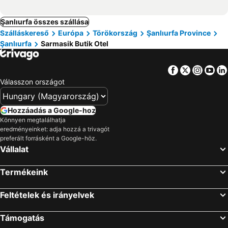
Şanlıurfa összes szállása
Szálláskereső
Európa
Törökország
Şanlıurfa Province
Şanlıurfa
Sarmasik Butik Otel
Facebook
Twitter
Insta
Yo
Válasszon országot
Hozzáadás a Google-hoz
Könnyen megtalálhatja
eredményeinket: adja hozzá a trivagót
preferált forrásként a Google-höz.
Vállalat
Termékeink
Feltételek és irányelvek
Támogatás