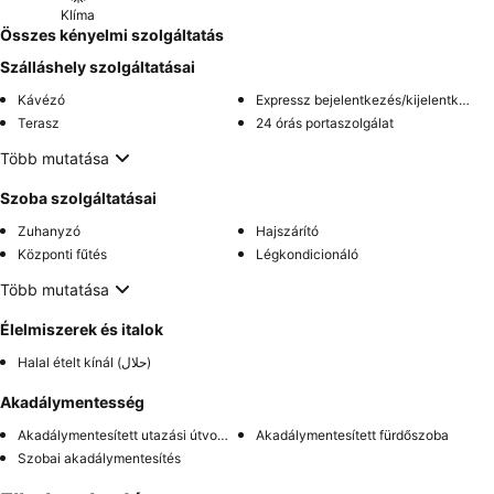
Klíma
Összes kényelmi szolgáltatás
Szálláshely szolgáltatásai
Kávézó
Expressz bejelentkezés/kijelentkezés
Terasz
24 órás portaszolgálat
Több mutatása
Szoba szolgáltatásai
Zuhanyzó
Hajszárító
Központi fűtés
Légkondicionáló
Több mutatása
Élelmiszerek és italok
Halal ételt kínál (حلال)
Akadálymentesség
Akadálymentesített utazási útvonal
Akadálymentesített fürdőszoba
Szobai akadálymentesítés