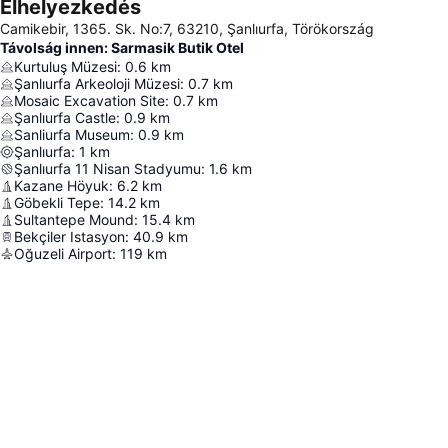
Elhelyezkedés
Camikebir, 1365. Sk. No:7, 63210, Şanlıurfa, Törökország
Távolság innen: Sarmasik Butik Otel
Kurtuluş Müzesi
:
0.6
km
Şanlıurfa Arkeoloji Müzesi
:
0.7
km
Mosaic Excavation Site
:
0.7
km
Şanlıurfa Castle
:
0.9
km
Sanliurfa Museum
:
0.9
km
Şanlıurfa
:
1
km
Şanlıurfa 11 Nisan Stadyumu
:
1.6
km
Kazane Höyuk
:
6.2
km
Göbekli Tepe
:
14.2
km
Sultantepe Mound
:
15.4
km
Bekçiler Istasyon
:
40.9
km
Oğuzeli Airport
:
119
km