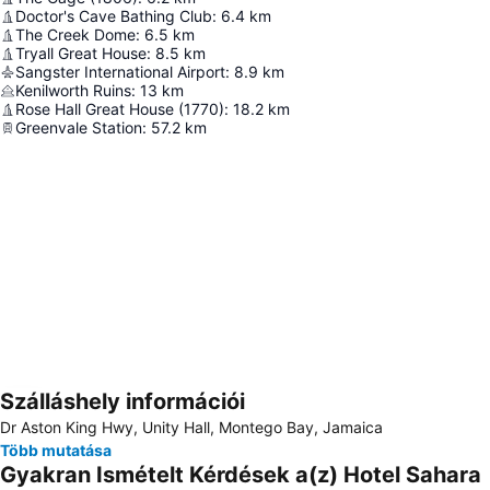
Doctor's Cave Bathing Club
:
6.4
km
The Creek Dome
:
6.5
km
Tryall Great House
:
8.5
km
Sangster International Airport
:
8.9
km
Kenilworth Ruins
:
13
km
Rose Hall Great House (1770)
:
18.2
km
Greenvale Station
:
57.2
km
Szálláshely információi
Nagy méretű térkép
Dr Aston King Hwy, Unity Hall, Montego Bay, Jamaica
Több mutatása
Gyakran Ismételt Kérdések a(z) Hotel Sahara