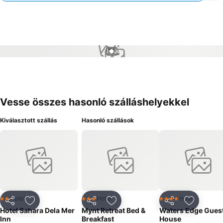
1 / 2
Vesse összes hasonló szálláshelyekkel
Kiválasztott szállás
Hasonló szállások
Hotel
Hotel
Hotel
2 Kategória
3 Kategória
4 Kategória
Megosztás
Hozzáadás a kedvencekhez
Megosztás
Hozzáadás a kedvencekhez
Megosztás
Hozzáad
Hotel Sahara Dela Mer
Mynt Retreat Bed &
Waters Edge Gues
Inn
Breakfast
House