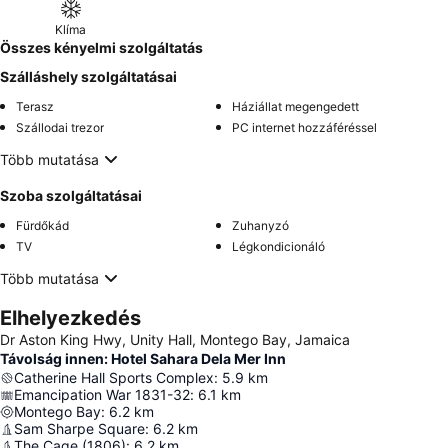
Klíma
Összes kényelmi szolgáltatás
Szálláshely szolgáltatásai
Terasz
Háziállat megengedett
Szállodai trezor
PC internet hozzáféréssel
Több mutatása
Szoba szolgáltatásai
Fürdőkád
Zuhanyzó
TV
Légkondicionáló
Több mutatása
Elhelyezkedés
Dr Aston King Hwy, Unity Hall, Montego Bay, Jamaica
Távolság innen: Hotel Sahara Dela Mer Inn
Catherine Hall Sports Complex
:
5.9
km
Emancipation War 1831-32
:
6.1
km
Montego Bay
:
6.2
km
Sam Sharpe Square
:
6.2
km
The Cage (1806)
:
6.2
km