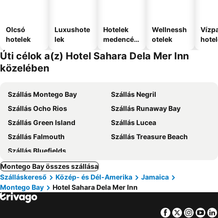
Olcsó
Luxushote
Hotelek
Wellnessh
Vízpa
hotelek
lek
medencév
otelek
hote
el
Úti célok a(z) Hotel Sahara Dela Mer Inn
közelében
Szállás Montego Bay
Szállás Negril
Szállás Ocho Rios
Szállás Runaway Bay
Szállás Green Island
Szállás Lucea
Szállás Falmouth
Szállás Treasure Beach
Szállás Bluefields
Montego Bay összes szállása
Szálláskereső
Közép- és Dél-Amerika
Jamaica
Montego Bay
Hotel Sahara Dela Mer Inn
Facebook
Twitter
Insta
Yo