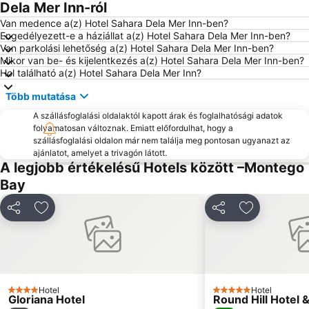
Dela Mer Inn-ról
Van medence a(z) Hotel Sahara Dela Mer Inn-ben?
Engedélyezett-e a háziállat a(z) Hotel Sahara Dela Mer Inn-ben?
Van parkolási lehetőség a(z) Hotel Sahara Dela Mer Inn-ben?
Mikor van be- és kijelentkezés a(z) Hotel Sahara Dela Mer Inn-ben?
Hol található a(z) Hotel Sahara Dela Mer Inn?
Több mutatása
A szállásfoglalási oldalaktól kapott árak és foglalhatósági adatok
folyamatosan változnak. Emiatt előfordulhat, hogy a
szállásfoglalási oldalon már nem találja meg pontosan ugyanazt az
ajánlatot, amelyet a trivagón látott.
A legjobb értékelésű Hotels között –Montego
Bay
Megosztás
Hozzáadás a kedvencekhez
Megosztás
Hozzáadás 
Hotel
Hotel
4 Kategória
5 Kategória
Gloriana Hotel
Round Hill Hotel &