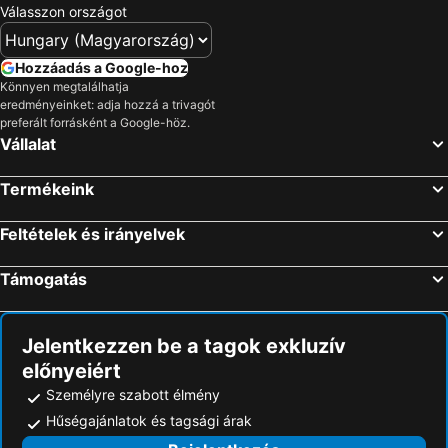
Válasszon országot
Hozzáadás a Google-hoz
Könnyen megtalálhatja
eredményeinket: adja hozzá a trivagót
preferált forrásként a Google-höz.
Vállalat
Termékeink
Feltételek és irányelvek
Támogatás
Jelentkezzen be a tagok exkluzív
előnyeiért
Személyre szabott élmény
Hűségajánlatok és tagsági árak