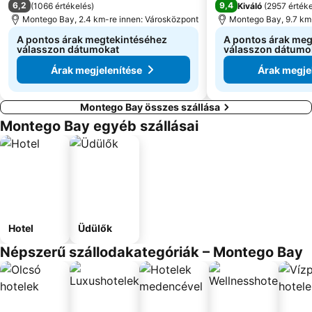
6,2
9,4
(
1066 értékelés
)
Kiváló
(
2957 érték
Montego Bay, 2.4 km-re innen: Városközpont
Montego Bay, 9.7 km
A pontos árak megtekintéséhez
A pontos árak meg
válasszon dátumokat
válasszon dátumo
Árak megjelenítése
Árak megje
Montego Bay összes szállása
Montego Bay egyéb szállásai
Hotel
Üdülők
Népszerű szállodakategóriák – Montego Bay