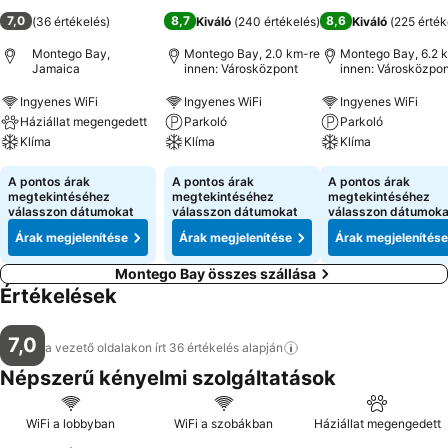
7,0
8,7
8,6
(
36 értékelés
)
Kiváló
(
240 értékelés
)
Kiváló
(
225 érték
Montego Bay,
Montego Bay, 2.0 km-re
Montego Bay, 6.2 
Jamaica
innen: Városközpont
innen: Városközpon
Ingyenes WiFi
Ingyenes WiFi
Ingyenes WiFi
Háziállat megengedett
Parkoló
Parkoló
Klíma
Klíma
Klíma
A pontos árak
A pontos árak
A pontos árak
megtekintéséhez
megtekintéséhez
megtekintéséhez
válasszon dátumokat
válasszon dátumokat
válasszon dátumoka
Árak megjelenítése
Árak megjelenítése
Árak megjelenítése
Montego Bay összes szállása
Értékelések
7,0
a vezető oldalakon írt 36 értékelés
alapján
Népszerű kényelmi szolgáltatások
WiFi a lobbyban
WiFi a szobákban
Háziállat megengedett