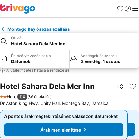
Kedvencek
Bejelen
Me
Montego Bay összes szállása
Úti cél
Hotel Sahara Dela Mer Inn
Érkezés/távozás napja
Vendégek és szobák
Dátumok
2 vendég, 1 szoba.
A jutalékfizetés hatása a rendezésre
Hotel Sahara Dela Mer Inn
Megosztá
Ho
Hotel
7,0
(
36 értékelés
)
2 Kategória
Dr Aston King Hwy, Unity Hall, Montego Bay, Jamaica
A pontos árak megtekintéséhez válasszon dátumokat
A pontos árak megtekintéséhez válasszon dátumokat
Árak megjelenítése
Árak megjelenítése