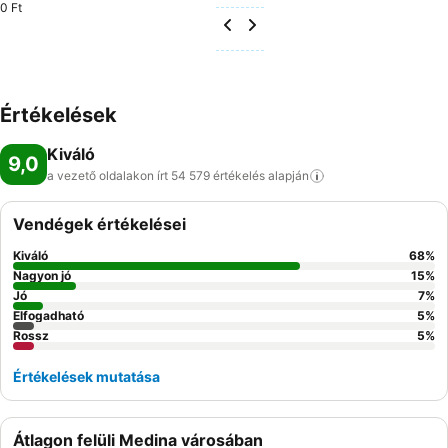
0 Ft
Értékelések
Kiváló
9,0
a vezető oldalakon írt 54 579 értékelés
alapján
Vendégek értékelései
Kiváló
68
%
Nagyon jó
15
%
Jó
7
%
Elfogadható
5
%
Rossz
5
%
Értékelések mutatása
Átlagon felüli Medina városában