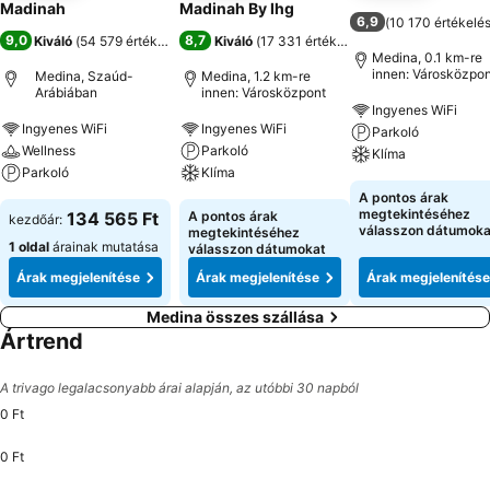
Madinah
Madinah By Ihg
6,9
(
10 170 értékelé
9,0
8,7
Kiváló
(
54 579 értékelés
)
Kiváló
(
17 331 értékelés
)
Medina, 0.1 km-re
innen: Városközpon
Medina, Szaúd-
Medina, 1.2 km-re
Arábiában
innen: Városközpont
Ingyenes WiFi
Ingyenes WiFi
Ingyenes WiFi
Parkoló
Wellness
Parkoló
Klíma
Parkoló
Klíma
A pontos árak
megtekintéséhez
134 565 Ft
A pontos árak
kezdőár:
válasszon dátumoka
megtekintéséhez
1 oldal
árainak mutatása
válasszon dátumokat
Árak megjelenítése
Árak megjelenítése
Árak megjelenítése
Medina összes szállása
Ártrend
A trivago legalacsonyabb árai alapján, az utóbbi 30 napból
0 Ft
0 Ft