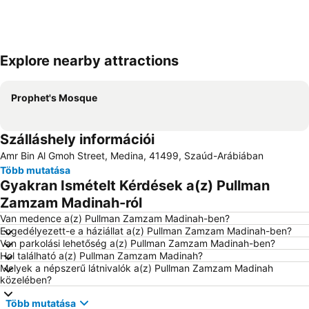
Explore nearby attractions
Nagy méretű térkép
Prophet's Mosque
Szálláshely információi
Amr Bin Al Gmoh Street, Medina, 41499, Szaúd-Arábiában
Több mutatása
Gyakran Ismételt Kérdések a(z) Pullman
Zamzam Madinah-ról
Van medence a(z) Pullman Zamzam Madinah-ben?
Engedélyezett-e a háziállat a(z) Pullman Zamzam Madinah-ben?
Van parkolási lehetőség a(z) Pullman Zamzam Madinah-ben?
Hol található a(z) Pullman Zamzam Madinah?
Melyek a népszerű látnivalók a(z) Pullman Zamzam Madinah
közelében?
Több mutatása