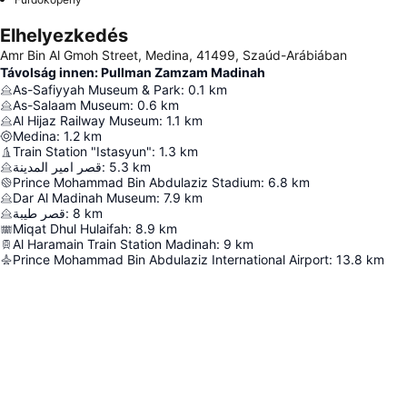
Elhelyezkedés
Amr Bin Al Gmoh Street, Medina, 41499, Szaúd-Arábiában
Távolság innen: Pullman Zamzam Madinah
As-Safiyyah Museum & Park
:
0.1
km
As-Salaam Museum
:
0.6
km
Al Hijaz Railway Museum
:
1.1
km
Medina
:
1.2
km
Train Station "Istasyun"
:
1.3
km
قصر امير المدينة
:
5.3
km
Prince Mohammad Bin Abdulaziz Stadium
:
6.8
km
Dar Al Madinah Museum
:
7.9
km
قصر طيبة
:
8
km
Miqat Dhul Hulaifah
:
8.9
km
Al Haramain Train Station Madinah
:
9
km
Prince Mohammad Bin Abdulaziz International Airport
:
13.8
km