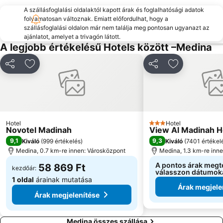
A szállásfoglalási oldalaktól kapott árak és foglalhatósági adatok
folyamatosan változnak. Emiatt előfordulhat, hogy a
szállásfoglalási oldalon már nem találja meg pontosan ugyanazt az
ajánlatot, amelyet a trivagón látott.
A legjobb értékelésű Hotels között –Medina
Megosztás
Hozzáadás a kedvencekhez
Megosztás
Hozzáadás a
Hotel
Hotel
3 Kategória
Novotel Madinah
View Al Madinah H
9,1
9,3
Kiváló
(
999 értékelés
)
Kiváló
(
7401 értékel
Medina, 0.7 km-re innen: Városközpont
Medina, 1.3 km-re inn
A pontos árak megt
58 869 Ft
kezdőár:
válasszon dátumok
1 oldal
árainak mutatása
Árak megjele
Árak megjelenítése
Medina összes szállása