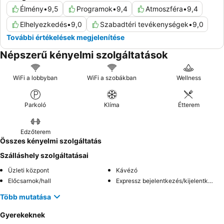
Élmény
•
9,5
Programok
•
9,4
Atmoszféra
•
9,4
Elhelyezkedés
•
9,0
Szabadtéri tevékenységek
•
9,0
További értékelések megjelenítése
Népszerű kényelmi szolgáltatások
WiFi a lobbyban
WiFi a szobákban
Wellness
Parkoló
Klíma
Étterem
Edzőterem
Összes kényelmi szolgáltatás
Szálláshely szolgáltatásai
Üzleti központ
Kávézó
Előcsarnok/hall
Expressz bejelentkezés/kijelentkezés
Több mutatása
Gyerekeknek