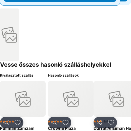
Vesse összes hasonló szálláshelyekkel
Kiválasztott szállás
Hasonló szállások
Hotel
Hotel
Hotel
5 Kategória
5 Kategória
3 Kategória
Megosztás
Hozzáadás a kedvencekhez
Megosztás
Hozzáadás a kedvencekhez
Megosztás
Hozzáad
Pullman Zamzam
Crowne Plaza
Durrat Al Eiman Ho