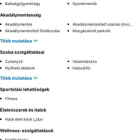
Babaágy/gyerekágy
Gyerekmenük
Akadálymentesség
Akadálymentes
Akadálymentesített utazási útvonal
Akadálymentesített fürdőszoba
Mozgássérült parkoló
Több mutatása
Szoba szolgáltatásai
Zuhanyzó
Vasalódeszka
Nyitható ablakok
Hajszárító
Több mutatása
Sportolási lehetőségek
Fitness
Élelmiszerek és italok
Halal ételt kínál (حلال)
Wellness-szolgáltatások
Fürdőköpeny