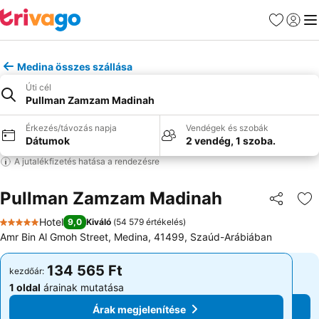
Kedvencek
Bejelen
Me
Medina összes szállása
Úti cél
Pullman Zamzam Madinah
Érkezés/távozás napja
Vendégek és szobák
Dátumok
2 vendég, 1 szoba.
A jutalékfizetés hatása a rendezésre
Pullman Zamzam Madinah
Megosztá
Ho
Hotel
9,0
Kiváló
(
54 579 értékelés
)
5 Kategória
Amr Bin Al Gmoh Street, Medina, 41499, Szaúd-Arábiában
134 565 Ft
134 565 Ft
kezdőár:
kezdőár:
1 oldal
árainak mutatása
1 oldal
árainak mutatása
Árak megjelenítése
Árak megjelenítése