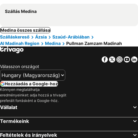
Szállás Medina
Medina összes szállása
Szálláskereső
Ázsia
Szaúd-Arábiában
Al Madinah Region
Medina
Pullman Zamzam Madinah
Facebook
Twitter
Insta
Yo
Válasszon országot
Hozzáadás a Google-hoz
Könnyen megtalálhatja
eredményeinket: adja hozzá a trivagót
preferált forrásként a Google-höz.
Vállalat
Termékeink
Feltételek és irányelvek