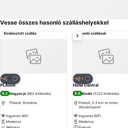
Vesse összes hasonló szálláshelyekkel
Kiválasztott szállás
Hasonló szállások
következő
Hozzáadás a kedvencekhez
Hozzáadás a kedve
Hotel
Hotel
2 Kategória
4 Kategória
Megosztás
Megosztás
PLAISIR
Hotel Central
8,2
8,6
Nagyon jó
(
863 értékelés
)
Kiváló
(
3322 értékelés
)
Ploiesti, Románia
Ploiesti, 0.3 km-re innen:
Városközpont
Ingyenes WiFi
Ingyenes WiFi
Medence
Medence
Wellness
Parkoló