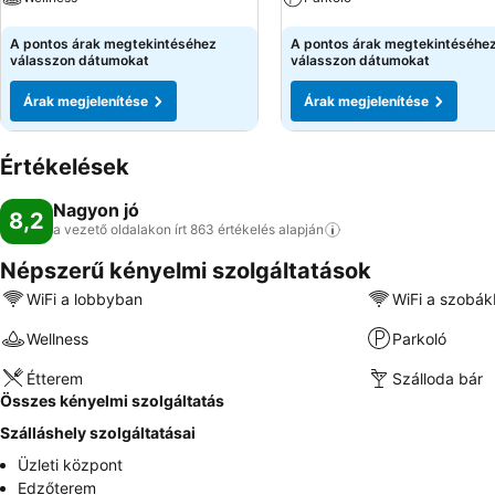
Árak megjelenítése
Árak megjelenítése
A pontos árak megtekintéséhez
A pontos árak megtekintéséhe
válasszon dátumokat
válasszon dátumokat
Árak megjelenítése
Árak megjelenítése
Értékelések
Nagyon jó
8,2
a vezető oldalakon írt 863 értékelés
alapján
Népszerű kényelmi szolgáltatások
WiFi a lobbyban
WiFi a szobá
Wellness
Parkoló
Étterem
Szálloda bár
Összes kényelmi szolgáltatás
Szálláshely szolgáltatásai
Üzleti központ
Edzőterem