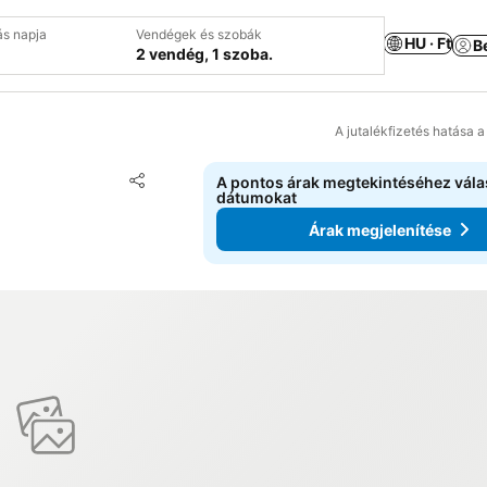
ás napja
Vendégek és szobák
HU · Ft
B
2 vendég, 1 szoba.
A jutalékfizetés hatása 
Hozzáadás a kedvencekhez
A pontos árak megtekintéséhez vál
Megosztás
dátumokat
Árak megjelenítése