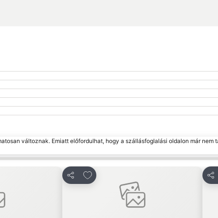
matosan változnak. Emiatt előfordulhat, hogy a szállásfoglalási oldalon már nem t
edvencekhez
Hozzáadás a kedvencekhez
Megosztás
Me