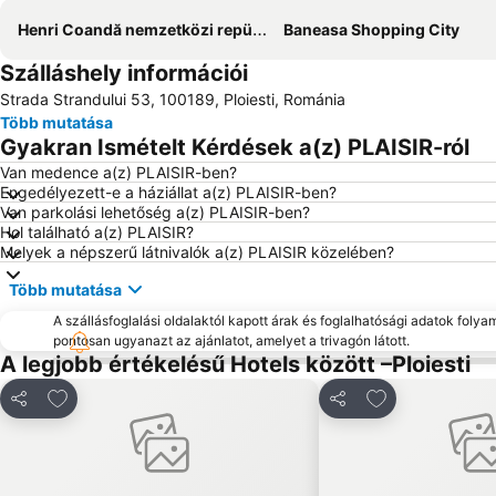
Henri Coandă nemzetközi repülőtér
Baneasa Shopping City
Szálláshely információi
Strada Strandului 53, 100189, Ploiesti, Románia
Több mutatása
Gyakran Ismételt Kérdések a(z) PLAISIR-ról
Van medence a(z) PLAISIR-ben?
Engedélyezett-e a háziállat a(z) PLAISIR-ben?
Van parkolási lehetőség a(z) PLAISIR-ben?
Hol található a(z) PLAISIR?
Melyek a népszerű látnivalók a(z) PLAISIR közelében?
Több mutatása
A szállásfoglalási oldalaktól kapott árak és foglalhatósági adatok folya
pontosan ugyanazt az ajánlatot, amelyet a trivagón látott.
A legjobb értékelésű Hotels között –Ploiesti
Hozzáadás a kedvencekhez
Hozzáadás a k
Megosztás
Megosztás