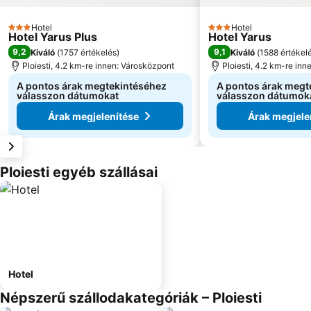
Hotel
Hotel
3 Kategória
3 Kategória
Hotel Yarus Plus
Hotel Yarus
9,2
9,1
Kiváló
(
1757 értékelés
)
Kiváló
(
1588 értékel
Ploiesti, 4.2 km-re innen: Városközpont
Ploiesti, 4.2 km-re in
A pontos árak megtekintéséhez
A pontos árak megt
válasszon dátumokat
válasszon dátumok
Árak megjelenítése
Árak megjele
Ploiesti egyéb szállásai
Hotel
Népszerű szállodakategóriák – Ploiesti