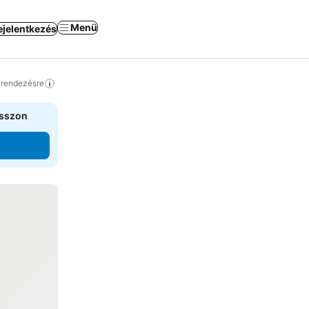
Menü
ejelentkezés
a rendezésre
asszon