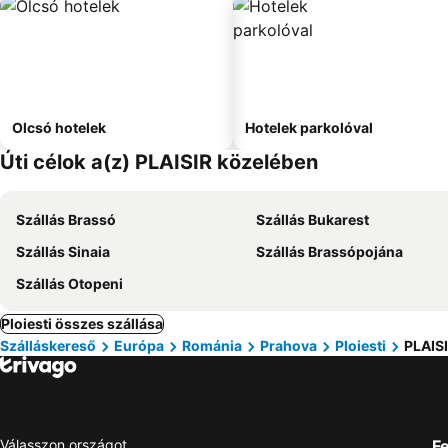
Olcsó hotelek
Hotelek parkolóval
Úti célok a(z) PLAISIR közelében
Szállás Brassó
Szállás Bukarest
Szállás Sinaia
Szállás Brassópojána
Szállás Otopeni
Ploiesti összes szállása
Szálláskereső
Európa
Románia
Prahova
Ploiesti
PLAIS
Válasszon országot
Fe