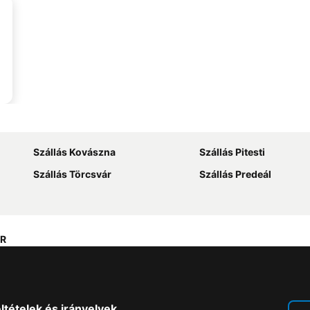
Szállás Kovászna
Szállás Pitesti
Szállás Törcsvár
Szállás Predeál
IR
ltételek és irányelvek