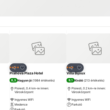
ncekhez
Hozzáadás a kedvencekhez
Hozzáadás a ked
Hotel
Hotel
4 Kategória
3 Kategória
Megosztás
Megosztás
Prahova Plaza Hotel
Villa Bijoux
8,3
9,1
Nagyon jó
(
1984 értékelés
)
Kiváló
(
213 értékelés
)
Ploiesti, 0.4 km-re innen:
Ploiesti, 0.2 km-re innen:
Városközpont
Városközpont
Ingyenes WiFi
Ingyenes WiFi
Medence
Parkoló
Parkoló