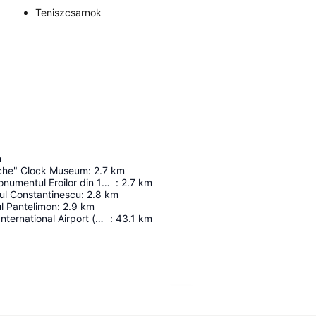
Teniszcsarnok
m
che" Clock Museum
:
2.7
km
Clopotniţa - Monumentul Eroilor din 1916-1918
:
2.7
km
ul Constantinescu
:
2.8
km
ul Pantelimon
:
2.9
km
Henri Coandă International Airport (Otp)
:
43.1
km
Nagy méretű térkép