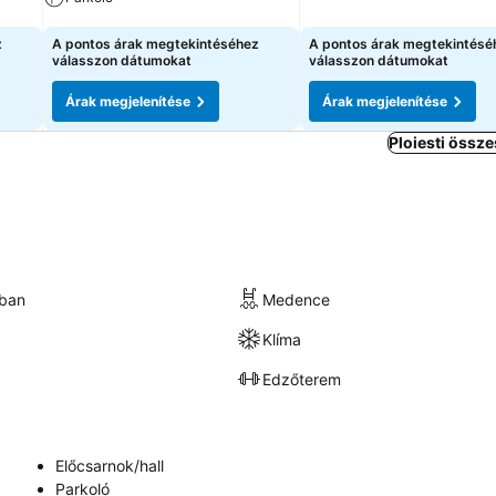
Árak megjelenítése
Árak megjelenítése
z
A pontos árak megtekintéséhez
A pontos árak megtekintésé
válasszon dátumokat
válasszon dátumokat
Árak megjelenítése
Árak megjelenítése
Ploiesti össze
kban
Medence
Klíma
Edzőterem
Előcsarnok/hall
Parkoló