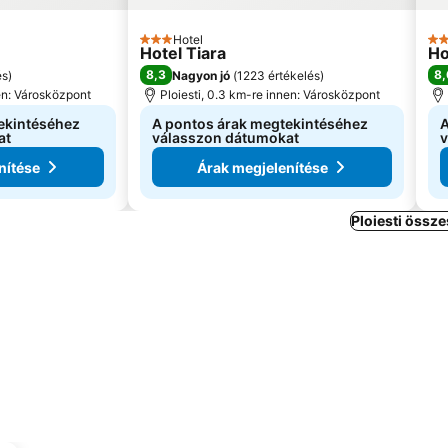
Hotel
3 Kategória
3 K
Hotel Tiara
Ho
8,3
8,
és
)
Nagyon jó
(
1223 értékelés
)
nen: Városközpont
Ploiesti, 0.3 km-re innen: Városközpont
ekintéséhez
A pontos árak megtekintéséhez
A
at
válasszon dátumokat
v
nítése
Árak megjelenítése
Ploiesti össze