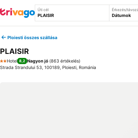
Úti cél
Érkezés/távoz
Dátumok
Ploiesti összes szállása
PLAISIR
Hotel
Nagyon jó
(
863 értékelés
)
8,2
2 Kategória
Strada Strandului 53, 100189, Ploiesti, Románia