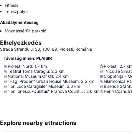
Fitness
Teniszpálya
Akadálymentesség
Mozgássérült parkoló
Elhelyezkedés
Strada Strandului 53, 100189, Ploiesti, Románia
Távolság innen: PLAISIR
Ploiești Nord
:
1.7
km
Ploiesti
:
2.7
k
Teatrul Toma Caragiu
:
2.3
km
"Nicolae Sima
National Museum Of Oil
:
2.4
km
"Hagi Prodan" Urban House Museum
:
2.5
km
Filarmonica Pa
"Ion Luca Caragiale" Museum
:
2.6
km
Biserica Sfânt
"Ion Ionescu-Quintus" Prahova County Art Museum
:
2.6
km
Explore nearby attractions