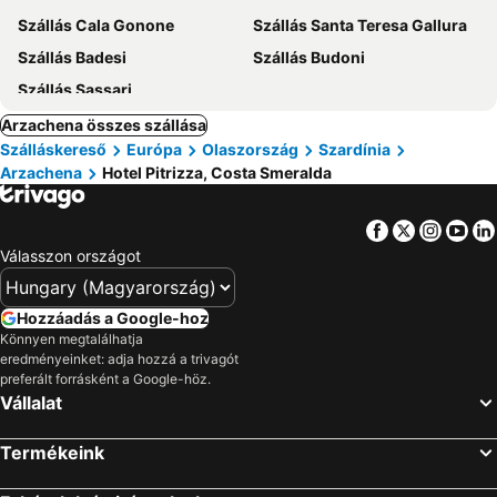
Szállás Cala Gonone
Szállás Santa Teresa Gallura
Szállás Badesi
Szállás Budoni
Szállás Sassari
Arzachena összes szállása
Szálláskereső
Európa
Olaszország
Szardínia
Arzachena
Hotel Pitrizza, Costa Smeralda
Facebook
Twitter
Insta
Yo
Válasszon országot
Hozzáadás a Google-hoz
Könnyen megtalálhatja
eredményeinket: adja hozzá a trivagót
preferált forrásként a Google-höz.
Vállalat
Termékeink