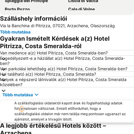
Spiaggia del Principe
Liscia di Vacca
Porto Pozzo
Cala di Volpe
Szálláshely információi
Marinella
San Teodoro City Centre
Via la Banchina di Pitrizza, 07021, Arzachena, Olaszország
Baia Sardinia
Spargi
Több mutatása
Poltu Quatu
Cala Spinosa
Gyakran Ismételt Kérdések a(z) Hotel
Palombaggia
Spiaggia Capriccioli
Pitrizza, Costa Smeralda-ról
Spiaggia Capriccioli
Porto di Golfo Aranci
Van medence a(z) Hotel Pitrizza, Costa Smeralda-ben?
Engedélyezett-e a háziállat a(z) Hotel Pitrizza, Costa Smeralda-
Sos Aranzos
Centro Storico
ben?
Van parkolási lehetőség a(z) Hotel Pitrizza, Costa Smeralda-ben?
Rena Bianca
Baia Corallina Beach
Hol található a(z) Hotel Pitrizza, Costa Smeralda?
Capo Testa Rena di Ponente
Melyek a népszerű látnivalók a(z) Hotel Pitrizza, Costa Smeralda
közelében?
Több mutatása
A szállásfoglalási oldalaktól kapott árak és foglalhatósági adatok
folyamatosan változnak. Emiatt előfordulhat, hogy a
szállásfoglalási oldalon már nem találja meg pontosan ugyanazt az
ajánlatot, amelyet a trivagón látott.
A legjobb értékelésű Hotels között –
Arzachena