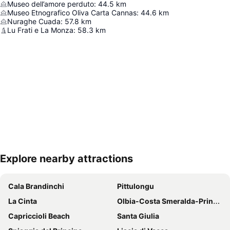
Museo dell’amore perduto
:
44.5
km
Museo Etnografico Oliva Carta Cannas
:
44.6
km
Nuraghe Cuada
:
57.8
km
Lu Frati e La Monza
:
58.3
km
Explore nearby attractions
Nagy méretű térkép
Cala Brandinchi
Pittulongu
La Cinta
Olbia-Costa Smeralda-Prince Karim Aga Khan IV Airport
Capriccioli Beach
Santa Giulia