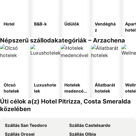
Hotel
B&B-k
Üdülők
Vendéghá
Apar
z
hotel
Népszerű szállodakategóriák – Arzachena
Olcsó
Luxushote
Hotelek
Állatbarát
Well
hotelek
lek
medencév
hotelek
otele
el
Úti célok a(z) Hotel Pitrizza, Costa Smeralda
közelében
Szállás San Teodoro
Szállás Castelsardo
Szállás Orosei
Szállás Olbia