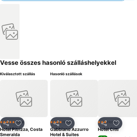
Vesse összes hasonló szálláshelyekkel
Kiválasztott szállás
Hasonló szállások
Hotel
Hotel
Hotel
5 Kategória
4 Kategória
3 Kategória
Megosztás
Hozzáadás a kedvencekhez
Megosztás
Hozzáadás a kedvencekhez
Megosztás
Hozzáad
Hotel Pitrizza, Costa
Gabbiano Azzurro
Hotel Citti
Smeralda
Hotel & Suites