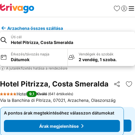
Kedvencek
Bejelen
Me
Arzachena összes szállása
Úti cél
Hotel Pitrizza, Costa Smeralda
Érkezés/távozás napja
Vendégek és szobák
Dátumok
2 vendég, 1 szoba.
A jutalékfizetés hatása a rendezésre
Hotel Pitrizza, Costa Smeralda
Megosztá
Ho
Hotel
9,1
Kiváló
(
641 értékelés
)
5 Kategória
Via la Banchina di Pitrizza, 07021, Arzachena, Olaszország
A pontos árak megtekintéséhez válasszon dátumokat
A pontos árak megtekintéséhez válasszon dátumokat
Árak megjelenítése
Árak megjelenítése