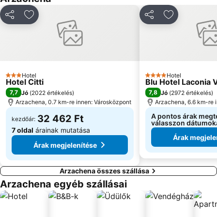
Megosztás
Hozzáadás a kedvencekhez
Megosztás
Hozzáadás a
Hotel
Hotel
3 Kategória
4 Kategória
Hotel Citti
Blu Hotel Laconia V
7,7
7,8
Jó
(
2022 értékelés
)
Jó
(
2972 értékelés
)
Arzachena, 0.7 km-re innen: Városközpont
Arzachena, 6.6 km-re 
A pontos árak megt
32 462 Ft
kezdőár:
válasszon dátumok
7 oldal
árainak mutatása
Árak megjele
Árak megjelenítése
Arzachena összes szállása
Arzachena egyéb szállásai