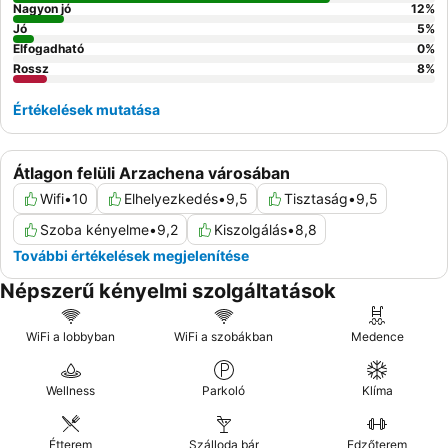
Nagyon jó
12
%
Jó
5
%
Elfogadható
0
%
Rossz
8
%
Értékelések mutatása
Átlagon felüli Arzachena városában
Wifi
•
10
Elhelyezkedés
•
9,5
Tisztaság
•
9,5
Szoba kényelme
•
9,2
Kiszolgálás
•
8,8
További értékelések megjelenítése
Népszerű kényelmi szolgáltatások
WiFi a lobbyban
WiFi a szobákban
Medence
Wellness
Parkoló
Klíma
Étterem
Szálloda bár
Edzőterem