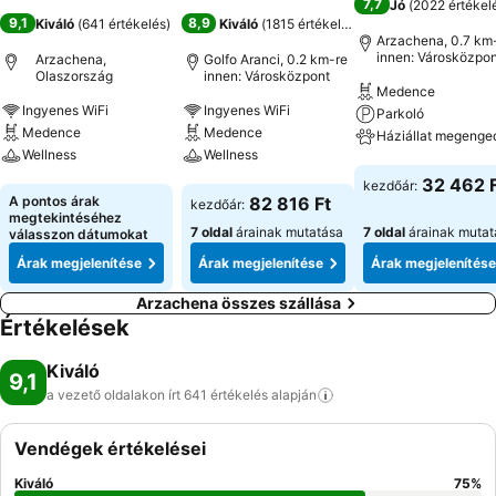
7,7
Jó
(
2022 értékel
9,1
8,9
Kiváló
(
641 értékelés
)
Kiváló
(
1815 értékelés
)
Arzachena, 0.7 km
innen: Városközpon
Arzachena,
Golfo Aranci, 0.2 km-re
Olaszország
innen: Városközpont
Medence
Ingyenes WiFi
Ingyenes WiFi
Parkoló
Medence
Medence
Háziállat megenge
Wellness
Wellness
Árak megjeleníté
32 462 
kezdőár:
Árak megjelenítése
Árak megjelenítése
A pontos árak
82 816 Ft
kezdőár:
megtekintéséhez
7 oldal
árainak mutatása
7 oldal
árainak mutat
válasszon dátumokat
Árak megjelenítése
Árak megjelenítése
Árak megjelenítése
Arzachena összes szállása
Értékelések
Kiváló
9,1
a vezető oldalakon írt 641 értékelés
alapján
Vendégek értékelései
Kiváló
75
%