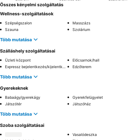
Összes kényelmi szolgáltatás
Wellness-szolgáltatások
Szépségszalon
Masszázs
Szauna
Szolárium
Több mutatása
Szálláshely szolgáltatásai
Üzleti központ
Előcsarnok/hall
Expressz bejelentkezés/kijelentkezés
Edzőterem
Több mutatása
Gyerekeknek
Babaágy/gyerekágy
Gyerekfelügyelet
Játszótér
Játszóház
Több mutatása
Szoba szolgáltatásai
Vasalódeszka