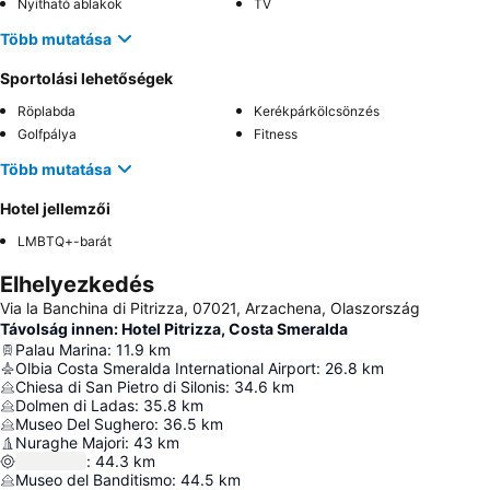
Nyitható ablakok
TV
Több mutatása
Sportolási lehetőségek
Röplabda
Kerékpárkölcsönzés
Golfpálya
Fitness
Több mutatása
Hotel jellemzői
LMBTQ+-barát
Elhelyezkedés
Via la Banchina di Pitrizza, 07021, Arzachena, Olaszország
Távolság innen: Hotel Pitrizza, Costa Smeralda
Palau Marina
:
11.9
km
Olbia Costa Smeralda International Airport
:
26.8
km
Chiesa di San Pietro di Silonis
:
34.6
km
Dolmen di Ladas
:
35.8
km
Museo Del Sughero
:
36.5
km
Nuraghe Majori
:
43
km
:
44.3
km
Museo del Banditismo
:
44.5
km