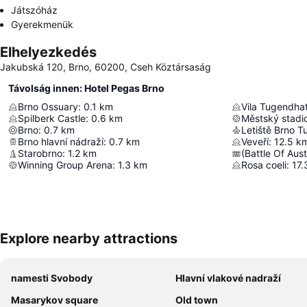
Játszóház
Gyerekmenük
Elhelyezkedés
Jakubská 120, Brno, 60200, Cseh Köztársaság
Távolság innen: Hotel Pegas Brno
Brno Ossuary
:
0.1
km
Vila Tugendha
Spilberk Castle
:
0.6
km
Městský stadi
Brno
:
0.7
km
Letiště Brno T
Brno hlavní nádraží
:
0.7
km
Veveří
:
12.5
k
Starobrno
:
1.2
km
Winning Group Arena
:
1.3
km
Rosa coeli
:
17.
Explore nearby attractions
namesti Svobody
Hlavní vlakové nadraží
Masarykov square
Old town