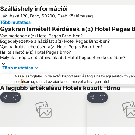
Szálláshely információi
Jakubská 120, Brno, 60200, Cseh Köztársaság
Több mutatása
Gyakran Ismételt Kérdések a(z) Hotel Pegas B
Van medence a(z) Hotel Pegas Brno-ben?
Engedélyezett-e a háziállat a(z) Hotel Pegas Brno-ben?
Van parkolási lehetőség a(z) Hotel Pegas Brno-ben?
Hol található a(z) Hotel Pegas Brno?
Melyek a népszerű látnivalók a(z) Hotel Pegas Brno közelében?
Több mutatása
A szállásfoglalási oldalaktól kapott árak és foglalhatósági adatok folya
pontosan ugyanazt az ajánlatot, amelyet a trivagón látott.
A legjobb értékelésű Hotels között –Brno
Hozzáadás a kedvencekhez
Hozzáadás a k
Megosztás
Megosztás