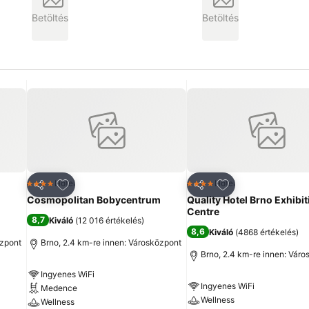
Betöltés
Betöltés
ncekhez
Hozzáadás a kedvencekhez
Hozzáadás a ked
Hotel
Hotel
4 Kategória
4 Kategória
Megosztás
Megosztás
Cosmopolitan Bobycentrum
Quality Hotel Brno Exhibit
Centre
8,7
Kiváló
(
12 016 értékelés
)
8,6
Kiváló
(
4868 értékelés
)
özpont
Brno, 2.4 km-re innen: Városközpont
Brno, 2.4 km-re innen: Vár
Ingyenes WiFi
Ingyenes WiFi
Medence
Wellness
Wellness