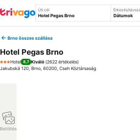
Úti cél
Érkezés/távoz
Dátumok
Brno összes szállása
Hotel Pegas Brno
Hotel
Kiváló
(
2622 értékelés
)
8,7
3 Kategória
Jakubská 120, Brno, 60200, Cseh Köztársaság
Betöltés