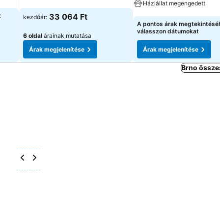
Háziállat megengedett
Árak megjelenítése
z
33 064 Ft
kezdőár:
Árak megjelenítése
A pontos árak megtekintésé
válasszon dátumokat
6 oldal
árainak mutatása
Árak megjelenítése
Árak megjelenítése
Brno össze