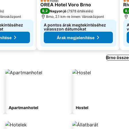
Hotel
3 Kategória
3 K
OREA Hotel Voro Brno
Ri
8,2
8,
és
)
Nagyon jó
(
7978 értékelés
)
 Városközpont
Brno, 2.1 km-re innen: Városközpont
ekintéséhez
A pontos árak megtekintéséhez
A
at
válasszon dátumokat
v
nítése
Árak megjelenítése
Brno össze
Apartmanhotel
Hostel