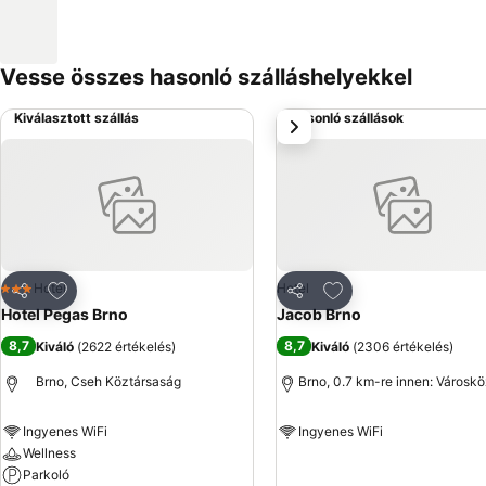
Vesse összes hasonló szálláshelyekkel
Kiválasztott szállás
Hasonló szállások
következő
Hozzáadás a kedvencekhez
Hozzáadás a kedve
Hotel
Hotel
3 Kategória
Megosztás
Megosztás
Hotel Pegas Brno
Jacob Brno
8,7
8,7
Kiváló
(
2622 értékelés
)
Kiváló
(
2306 értékelés
)
Brno, Cseh Köztársaság
Brno, 0.7 km-re innen: Városk
Ingyenes WiFi
Ingyenes WiFi
Wellness
Árak megjelenítése
Parkoló