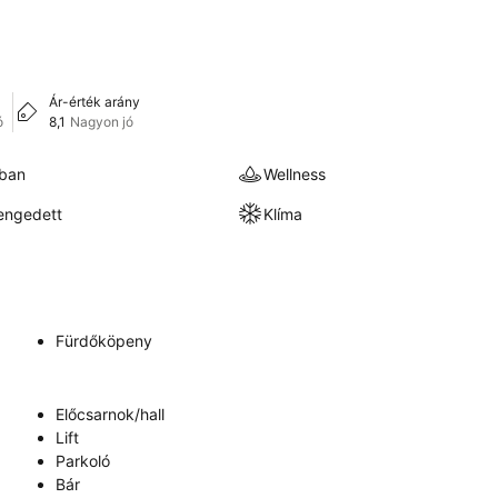
Ár-érték arány
ó
8,1
Nagyon jó
kban
Wellness
engedett
Klíma
Fürdőköpeny
Előcsarnok/hall
Lift
Parkoló
Bár