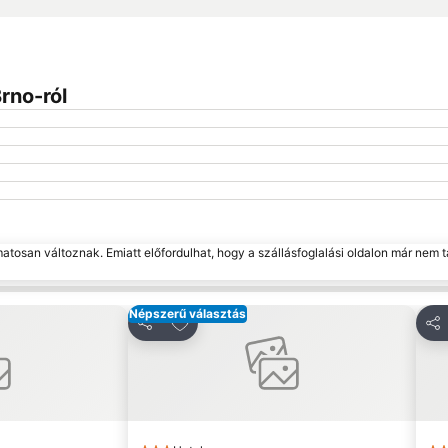
rno-ról
matosan változnak. Emiatt előfordulhat, hogy a szállásfoglalási oldalon már nem t
Népszerű választás
edvencekhez
Hozzáadás a kedvencekhez
Megosztás
Me