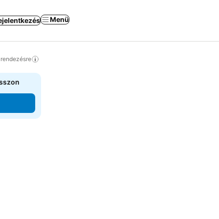
Menü
ejelentkezés
a rendezésre
asszon