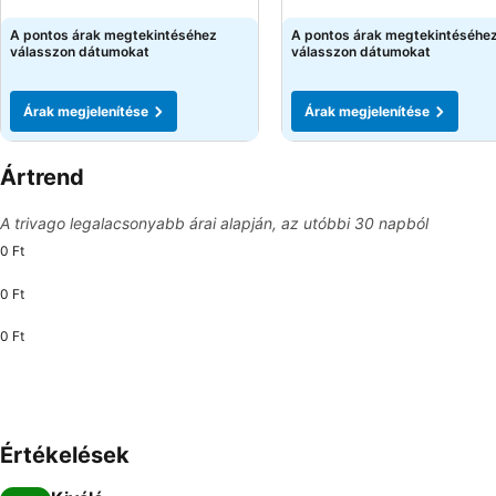
Árak megjelenítése
A pontos árak megtekintéséhez
A pontos árak megtekintéséhe
válasszon dátumokat
válasszon dátumokat
Árak megjelenítése
Árak megjelenítése
Ártrend
A trivago legalacsonyabb árai alapján, az utóbbi 30 napból
0 Ft
0 Ft
0 Ft
Értékelések