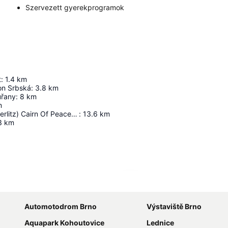
Szervezett gyerekprogramok
t
:
1.4
km
on Srbská
:
3.8
km
uřany
:
8
km
m
(Battle Of Austerlitz) Cairn Of Peace Memorial
:
13.6
km
3
km
Nagy méretű térkép
Automotodrom Brno
Výstaviště Brno
Aquapark Kohoutovice
Lednice