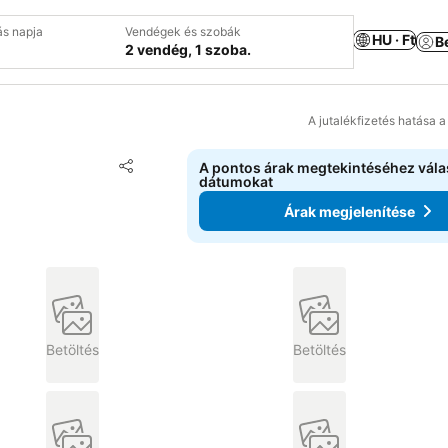
ás napja
Vendégek és szobák
HU · Ft
B
2 vendég, 1 szoba.
A jutalékfizetés hatása 
Hozzáadás a kedvencekhez
A pontos árak megtekintéséhez vál
Megosztás
dátumokat
Árak megjelenítése
Betöltés
Betöltés