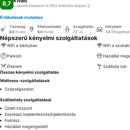
Kiváló
8,7
a vezető oldalakon írt 2622 értékelés
alapján
Értékelések mutatása
Tisztaság
Elhelyezkedés
Szolgáltatás
Kényelem
8,6
Kiváló
8,6
Kiváló
7,7
Jó
7,4
Elfogadhat
Népszerű kényelmi szolgáltatások
WiFi a lobbyban
WiFi a szobá
Parkoló
Háziállat meg
Étterem
Szálloda bár
Összes kényelmi szolgáltatás
Wellness-szolgáltatások
Szépségszalon
Szálláshely szolgáltatásai
Üzleti központ
Expressz bejelentkezés/kijelentkezés
Fodrász
Háziállat megengedett