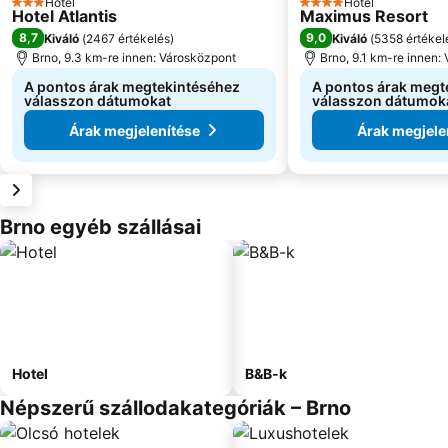
Hotel
Hotel
3 Kategória
4 Kategória
Hotel Atlantis
Maximus Resort
8,7
9,0
Kiváló
(
2467 értékelés
)
Kiváló
(
5358 értékel
Brno, 9.3 km-re innen: Városközpont
Brno, 9.1 km-re innen:
A pontos árak megtekintéséhez
A pontos árak megt
válasszon dátumokat
válasszon dátumok
Árak megjelenítése
Árak megjele
Brno egyéb szállásai
Hotel
B&B-k
Népszerű szállodakategóriák – Brno