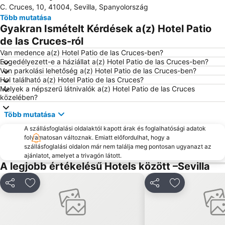
C. Cruces, 10, 41004, Sevilla, Spanyolország
Több mutatása
Gyakran Ismételt Kérdések a(z) Hotel Patio
de las Cruces-ról
Van medence a(z) Hotel Patio de las Cruces-ben?
Engedélyezett-e a háziállat a(z) Hotel Patio de las Cruces-ben?
Van parkolási lehetőség a(z) Hotel Patio de las Cruces-ben?
Hol található a(z) Hotel Patio de las Cruces?
Melyek a népszerű látnivalók a(z) Hotel Patio de las Cruces
közelében?
Több mutatása
A szállásfoglalási oldalaktól kapott árak és foglalhatósági adatok
folyamatosan változnak. Emiatt előfordulhat, hogy a
szállásfoglalási oldalon már nem találja meg pontosan ugyanazt az
ajánlatot, amelyet a trivagón látott.
A legjobb értékelésű Hotels között –Sevilla
Megosztás
Hozzáadás a kedvencekhez
Megosztás
Hozzáadás a