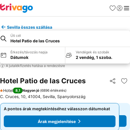
Kedvencek
Bejelen
Me
Sevilla összes szállása
Úti cél
Hotel Patio de las Cruces
Érkezés/távozás napja
Vendégek és szobák
Dátumok
2 vendég, 1 szoba.
A jutalékfizetés hatása a rendezésre
Hotel Patio de las Cruces
Megosztá
Ho
Hotel
8,1
Nagyon jó
(
6896 értékelés
)
1 Kategória
C. Cruces, 10, 41004, Sevilla, Spanyolország
A pontos árak megtekintéséhez válasszon dátumokat
A pontos árak megtekintéséhez válasszon dátumokat
Árak megjelenítése
Árak megjelenítése