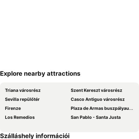
Explore nearby attractions
Nagy méretű térkép
Triana városrész
Szent Kereszt városrész
Sevilla repülőtér
Casco Antiguo városrész
Firenze
Plaza de Armas buszpályaudvar
Los Remedios
San Pablo - Santa Justa
Szálláshely információi