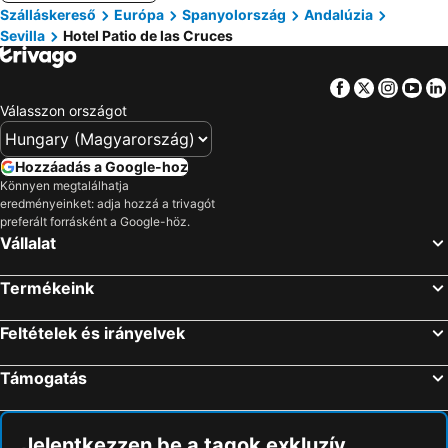
Szálláskereső
Európa
Spanyolország
Andalúzia
Sevilla
Hotel Patio de las Cruces
Facebook
Twitter
Insta
Yo
Válasszon országot
Hozzáadás a Google-hoz
Könnyen megtalálhatja
eredményeinket: adja hozzá a trivagót
preferált forrásként a Google-höz.
Vállalat
Termékeink
Feltételek és irányelvek
Támogatás
Jelentkezzen be a tagok exkluzív