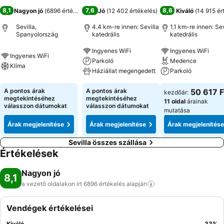
8,1
7,6
8,6
Nagyon jó
(
6896 értékelés
)
Jó
(
12 402 értékelés
)
Kiváló
(
14 915 ér
Sevilla,
4.4 km-re innen: Sevilla
1.1 km-re innen: Sev
Spanyolország
katedrális
katedrális
Ingyenes WiFi
Ingyenes WiFi
Ingyenes WiFi
Parkoló
Medence
Klíma
Háziállat megengedett
Parkoló
A pontos árak
A pontos árak
50 617 F
kezdőár:
megtekintéséhez
megtekintéséhez
11 oldal
árainak
válasszon dátumokat
válasszon dátumokat
mutatása
Árak megjelenítése
Árak megjelenítése
Árak megjelenítése
Sevilla összes szállása
Értékelések
Nagyon jó
8,1
a vezető oldalakon írt 6896 értékelés
alapján
Vendégek értékelései
Kiváló
33
%