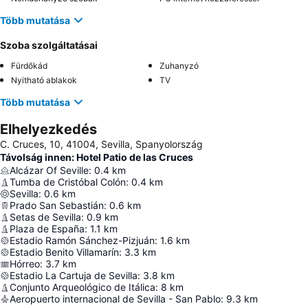
Több mutatása
Szoba szolgáltatásai
Fürdőkád
Zuhanyzó
Nyitható ablakok
TV
Több mutatása
Elhelyezkedés
C. Cruces, 10, 41004, Sevilla, Spanyolország
Távolság innen: Hotel Patio de las Cruces
Alcázar Of Seville
:
0.4
km
Tumba de Cristóbal Colón
:
0.4
km
Sevilla
:
0.6
km
Prado San Sebastián
:
0.6
km
Setas de Sevilla
:
0.9
km
Plaza de España
:
1.1
km
Estadio Ramón Sánchez-Pizjuán
:
1.6
km
Estadio Benito Villamarín
:
3.3
km
Hórreo
:
3.7
km
Estadio La Cartuja de Sevilla
:
3.8
km
Conjunto Arqueológico de Itálica
:
8
km
Aeropuerto internacional de Sevilla - San Pablo
:
9.3
km