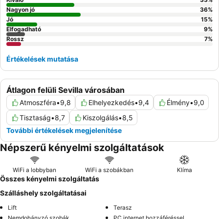
Nagyon jó
36
%
Jó
15
%
Elfogadható
9
%
Rossz
7
%
Értékelések mutatása
Átlagon felüli Sevilla városában
Atmoszféra
•
9,8
Elhelyezkedés
•
9,4
Élmény
•
9,0
Tisztaság
•
8,7
Kiszolgálás
•
8,5
További értékelések megjelenítése
Népszerű kényelmi szolgáltatások
WiFi a lobbyban
WiFi a szobákban
Klíma
Összes kényelmi szolgáltatás
Szálláshely szolgáltatásai
Lift
Terasz
Nemdohányzó szobák
PC internet hozzáféréssel