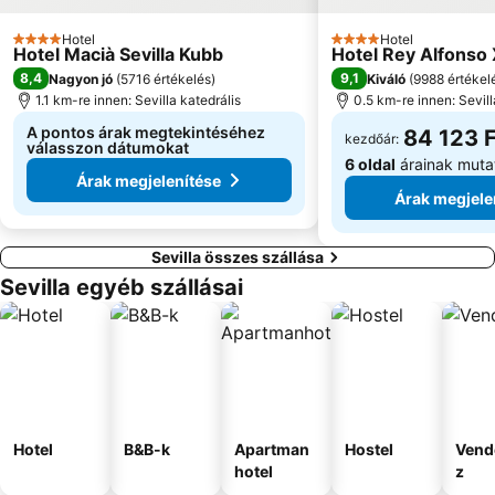
Hotel
Hotel
4 Kategória
4 Kategória
Hotel Macià Sevilla Kubb
Hotel Rey Alfonso 
8,4
9,1
Nagyon jó
(
5716 értékelés
)
Kiváló
(
9988 értékel
1.1 km-re innen: Sevilla katedrális
0.5 km-re innen: Sevill
A pontos árak megtekintéséhez
84 123 F
kezdőár:
válasszon dátumokat
6 oldal
árainak muta
Árak megjelenítése
Árak megjele
Sevilla összes szállása
Sevilla egyéb szállásai
Hotel
B&B-k
Apartman
Hostel
Vend
hotel
z