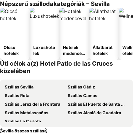
Népszerű szállodakategóriák – Sevilla
Olcsó
Luxushote
Hotelek
Állatbarát
Well
hotelek
lek
medencév
hotelek
otele
el
Úti célok a(z) Hotel Patio de las Cruces
közelében
Szállás Sevilla
Szállás Cádiz
Szállás Rota
Szállás Camas
Szállás Jerez de la Frontera
Szállás El Puerto de Santa Maria
Szállás Matalascañas
Szállás Alcalá de Guadaíra
Szállás La Carlota
Sevilla összes szállása