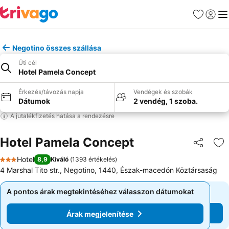
Kedvencek
Bejelen
Me
Negotino összes szállása
Úti cél
Hotel Pamela Concept
Érkezés/távozás napja
Vendégek és szobák
Dátumok
2 vendég, 1 szoba.
A jutalékfizetés hatása a rendezésre
Hotel Pamela Concept
Megosztá
Ho
Hotel
8,9
Kiváló
(
1393 értékelés
)
3 Kategória
4 Marshal Tito str., Negotino, 1440, Észak-macedón Köztársaság
A pontos árak megtekintéséhez válasszon dátumokat
A pontos árak megtekintéséhez válasszon dátumokat
Árak megjelenítése
Árak megjelenítése