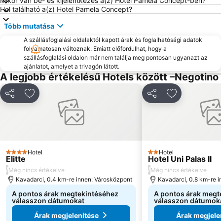
Mikor van be- és kijelentkezés a(z) Hotel Pamela Concept-ben?
Hol található a(z) Hotel Pamela Concept?
Több mutatása
A szállásfoglalási oldalaktól kapott árak és foglalhatósági adatok
folyamatosan változnak. Emiatt előfordulhat, hogy a
szállásfoglalási oldalon már nem találja meg pontosan ugyanazt az
ajánlatot, amelyet a trivagón látott.
A legjobb értékelésű Hotels között –Negotino
Megosztás
Hozzáadás a kedvencekhez
Megosztás
Hozzáadás a
Hotel
Hotel
4 Kategória
2 Kategória
Elitte
Hotel Uni Palas II
/
/
Még nincs értékelve
Még nincs értékelve
Kavadarci, 0.4 km-re innen: Városközpont
Kavadarci, 0.8 km-re 
A pontos árak megtekintéséhez
A pontos árak megt
válasszon dátumokat
válasszon dátumok
Árak megjelenítése
Árak megjele