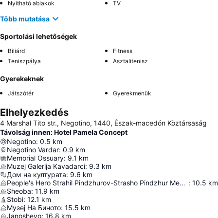
Nyitható ablakok
TV
Több mutatása
Sportolási lehetőségek
Biliárd
Fitness
Teniszpálya
Asztalitenisz
Gyerekeknek
Játszótér
Gyerekmenük
Elhelyezkedés
4 Marshal Tito str., Negotino, 1440, Észak-macedón Köztársaság
Távolság innen: Hotel Pamela Concept
Negotino
:
0.5
km
Negotino Vardar
:
0.9
km
Memorial Ossuary
:
9.1
km
Muzej Galerija Kavadarci
:
9.3
km
Дом на културата
:
9.6
km
People's Hero Strahil Pindzhurov-Strasho Pindzhur Memorial House
:
10.5
km
Sheoba
:
11.9
km
Stobi
:
12.1
km
Музеј На Биното
:
15.5
km
Janoshevo
:
16.8
km