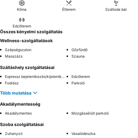
Klíma
Étterem
Szálloda bár
Edzőterem
Összes kényelmi szolgáltatás
Wellness-szolgáltatások
Szépségszalon
Gőzfürdő
Masszázs
Szauna
Szálláshely szolgáltatásai
Expressz bejelentkezés/kijelentkezés
Edzőterem
Fodrász
Parkoló
Több mutatása
Akadálymentesség
Akadálymentes
Mozgássérült parkoló
Szoba szolgáltatásai
Zuhanyzó
Vasalódeszka