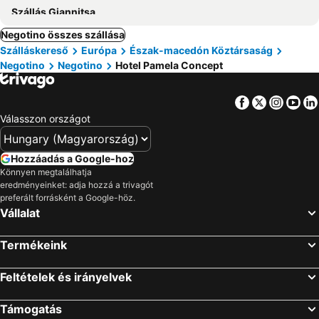
Szállás Giannitsa
Negotino összes szállása
Szálláskereső
Európa
Észak-macedón Köztársaság
Negotino
Negotino
Hotel Pamela Concept
Facebook
Twitter
Insta
Yo
Válasszon országot
Hozzáadás a Google-hoz
Könnyen megtalálhatja
eredményeinket: adja hozzá a trivagót
preferált forrásként a Google-höz.
Vállalat
Termékeink
Feltételek és irányelvek
Támogatás