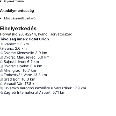
Gyerekmenük
Akadálymentesség
Mozgássérült parkoló
Elhelyezkedés
Horvatsko 28, 42244, Ivánc, Horvátország
Távolság innen: Hotel Orion
Ivanec
:
2.3
km
Ivánc
:
2.6
km
Dvorac Klenovnik
:
3.9
km
Dvorac Maruševec
:
5.9
km
Bajnski dvori
:
6.7
km
Dvorac Opeka
:
8.4
km
Milengrad
:
10.7
km
Trakostyán Vára
:
13.3
km
Grad Borl
:
16.3
km
Varasdi Vár
:
17.8
km
Hrvatsko narodno kazalište u Varaždinu
:
17.9
km
Zagreb International Airport
:
57.1
km