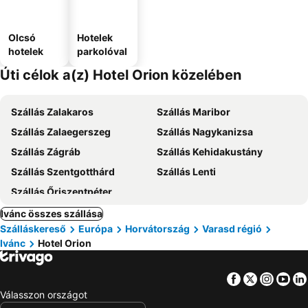
Olcsó
Hotelek
hotelek
parkolóval
Úti célok a(z) Hotel Orion közelében
Szállás Zalakaros
Szállás Maribor
Szállás Zalaegerszeg
Szállás Nagykanizsa
Szállás Zágráb
Szállás Kehidakustány
Szállás Szentgotthárd
Szállás Lenti
Szállás Őriszentpéter
Ivánc összes szállása
Szálláskereső
Európa
Horvátország
Varasd régió
Ivánc
Hotel Orion
Facebook
Twitter
Insta
Yo
Válasszon országot