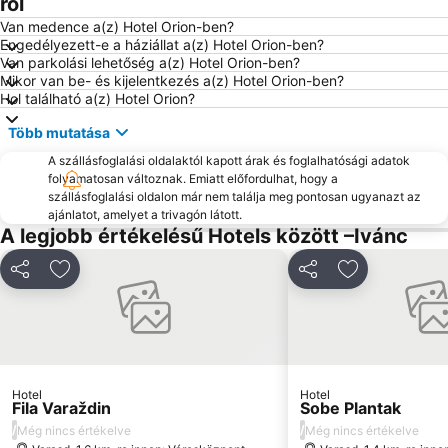
ról
Van medence a(z) Hotel Orion-ben?
Engedélyezett-e a háziállat a(z) Hotel Orion-ben?
Van parkolási lehetőség a(z) Hotel Orion-ben?
Mikor van be- és kijelentkezés a(z) Hotel Orion-ben?
Hol található a(z) Hotel Orion?
Több mutatása
A szállásfoglalási oldalaktól kapott árak és foglalhatósági adatok
folyamatosan változnak. Emiatt előfordulhat, hogy a
szállásfoglalási oldalon már nem találja meg pontosan ugyanazt az
ajánlatot, amelyet a trivagón látott.
A legjobb értékelésű Hotels között –Ivánc
Megosztás
Hozzáadás a kedvencekhez
Megosztás
Hozzáadás a
Hotel
Hotel
Fila Varaždin
Sobe Plantak
/
/
Még nincs értékelve
Még nincs értékelve