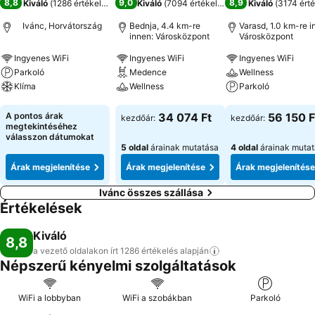
8,8
9,0
8,9
Kiváló
(
1286 értékelés
)
Kiváló
(
7094 értékelés
)
Kiváló
(
3174 érté
Ivánc, Horvátország
Bednja, 4.4 km-re
Varasd, 1.0 km-re i
innen: Városközpont
Városközpont
Ingyenes WiFi
Ingyenes WiFi
Ingyenes WiFi
Parkoló
Medence
Wellness
Klíma
Wellness
Parkoló
Árak megjelenítése
Árak megjelenítése
Árak megjeleníté
A pontos árak
34 074 Ft
56 150 F
kezdőár:
kezdőár:
megtekintéséhez
válasszon dátumokat
5 oldal
árainak mutatása
4 oldal
árainak muta
Árak megjelenítése
Árak megjelenítése
Árak megjelenítése
Ivánc összes szállása
Értékelések
Kiváló
8,8
a vezető oldalakon írt 1286 értékelés
alapján
Népszerű kényelmi szolgáltatások
WiFi a lobbyban
WiFi a szobákban
Parkoló