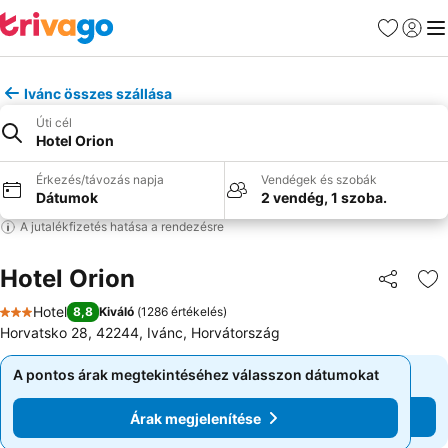
Kedvencek
Bejelen
Me
Ivánc összes szállása
Úti cél
Hotel Orion
Érkezés/távozás napja
Vendégek és szobák
Dátumok
2 vendég, 1 szoba.
A jutalékfizetés hatása a rendezésre
Hotel Orion
Megosztá
Ho
Hotel
8,8
Kiváló
(
1286 értékelés
)
3 Kategória
Horvatsko 28, 42244, Ivánc, Horvátország
A pontos árak megtekintéséhez válasszon dátumokat
A pontos árak megtekintéséhez válasszon dátumokat
Árak megjelenítése
Árak megjelenítése