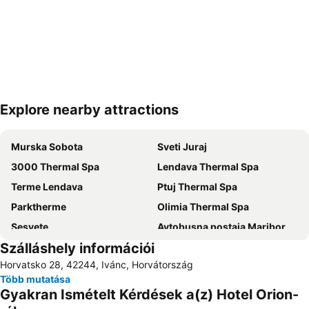
Explore nearby attractions
Nagy méretű térkép
Murska Sobota
Sveti Juraj
3000 Thermal Spa
Lendava Thermal Spa
Terme Lendava
Ptuj Thermal Spa
Parktherme
Olimia Thermal Spa
Sesvete
Avtobusna postaja Maribor
Szálláshely információi
Termalni park Ptuj
Terme Olimia
Horvatsko 28, 42244, Ivánc, Horvátország
Glavni trg
Bukovniško jezero
Több mutatása
Dvorac Trakoscan
Ptuj Castle and Regional Museum
Gyakran Ismételt Kérdések a(z) Hotel Orion-
Tuheljske Toplice
Turistički vlakići - Donji grad