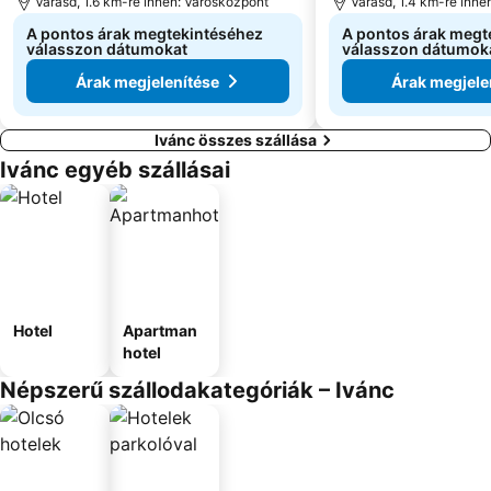
Varasd, 1.6 km-re innen: Városközpont
Varasd, 1.4 km-re inne
A pontos árak megtekintéséhez
A pontos árak megt
válasszon dátumokat
válasszon dátumok
Árak megjelenítése
Árak megjele
Ivánc összes szállása
Ivánc egyéb szállásai
Hotel
Apartman
hotel
Népszerű szállodakategóriák – Ivánc