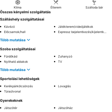
Klíma
Étterem
Szálloda bár
Összes kényelmi szolgáltatás
Szálláshely szolgáltatásai
Kávézó
Játékterem/videójátékok
Előcsarnok/hall
Expressz bejelentkezés/kijelentkezés
Több mutatása
Szoba szolgáltatásai
Fürdőkád
Zuhanyzó
Nyitható ablakok
TV
Több mutatása
Sportolási lehetőségek
Kerékpárkölcsönzés
Lovaglás
Túraútvonal
Gyerekeknek
Játszótér
Játszóház