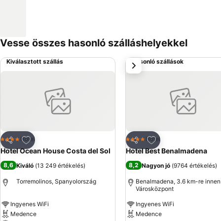
Vesse összes hasonló szálláshelyekkel
Kiválasztott szállás
Hasonló szállások
következő
Hozzáadás a kedvencekhez
Hozzáadás a kedve
Hotel
Hotel
4 Kategória
4 Kategória
Megosztás
Megosztás
Hotel Ocean House Costa del Sol
Hotel Best Benalmadena
8,6
8,2
Kiváló
(
13 249 értékelés
)
Nagyon jó
(
9764 értékelés
)
Torremolinos, Spanyolország
Benalmadena, 3.6 km-re innen
Városközpont
Ingyenes WiFi
Ingyenes WiFi
Medence
Medence