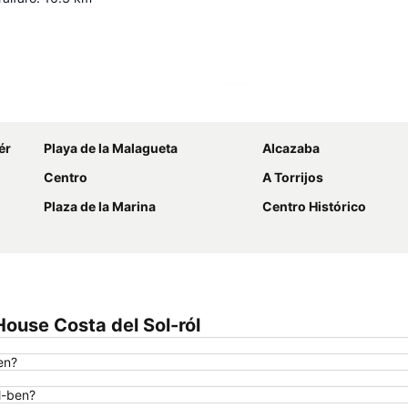
Nagy méretű térkép
ér
Playa de la Malagueta
Alcazaba
Centro
A Torrijos
Plaza de la Marina
Centro Histórico
ouse Costa del Sol-ról
en?
l-ben?