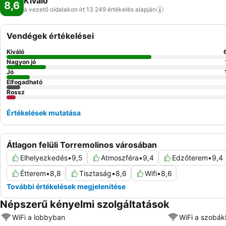
Kiváló
8,6
a vezető oldalakon írt 13 249 értékelés
alapján
Vendégek értékelései
Kiváló
Nagyon jó
Jó
Elfogadható
Rossz
Értékelések mutatása
Átlagon felüli Torremolinos városában
Elhelyezkedés
•
9,5
Atmoszféra
•
9,4
Edzőterem
•
9,4
Étterem
•
8,8
Tisztaság
•
8,6
Wifi
•
8,6
További értékelések megjelenítése
Népszerű kényelmi szolgáltatások
WiFi a lobbyban
WiFi a szobá