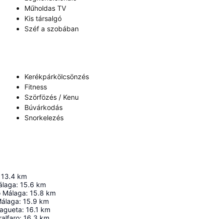
Műholdas TV
Kis társalgó
Széf a szobában
Kerékpárkölcsönzés
Fitness
Szörfözés / Kenu
Búvárkodás
Snorkelezés
13.4
km
álaga
:
15.6
km
o Málaga
:
15.8
km
Málaga
:
15.9
km
lagueta
:
16.1
km
ralfaro
:
16.3
km