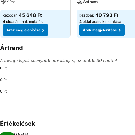
Klíma
Wellness
Árak megjelenítése
Árak megjelenítése
45 648 Ft
40 793 Ft
kezdőár:
kezdőár:
4 oldal
árainak mutatása
4 oldal
árainak mutatása
Árak megjelenítése
Árak megjelenítése
Ártrend
A trivago legalacsonyabb árai alapján, az utóbbi 30 napból
0 Ft
0 Ft
0 Ft
Értékelések