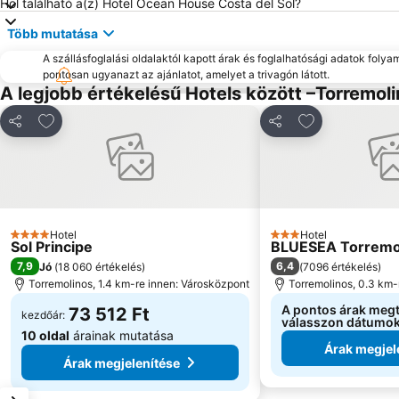
Hol található a(z) Hotel Ocean House Costa del Sol?
Több mutatása
A szállásfoglalási oldalaktól kapott árak és foglalhatósági adatok folya
pontosan ugyanazt az ajánlatot, amelyet a trivagón látott.
A legjobb értékelésű Hotels között –Torremol
Hozzáadás a kedvencekhez
Hozzáadás a 
Megosztás
Megosztás
Hotel
Hotel
4 Kategória
3 Kategória
Sol Principe
BLUESEA Torremol
7,9
6,4
Jó
(
18 060 értékelés
)
(
7096 értékelés
)
Torremolinos, 1.4 km-re innen: Városközpont
Torremolinos, 0.3 km-
A pontos árak meg
73 512 Ft
kezdőár:
válasszon dátumok
10 oldal
árainak mutatása
Árak megjel
Árak megjelenítése