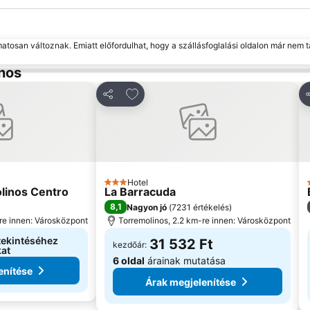
matosan változnak. Emiatt előfordulhat, hogy a szállásfoglalási oldalon már nem t
inos
kedvencekhez
Hozzáadás a kedvencekhez
Megosztás
M
Hotel
3 Kategória
inos Centro
La Barracuda
8,1
Nagyon jó
(
7231 értékelés
)
re innen: Városközpont
Torremolinos, 2.2 km-re innen: Városközpont
tekintéséhez
31 532 Ft
kezdőár:
at
6 oldal
árainak mutatása
enítése
Árak megjelenítése