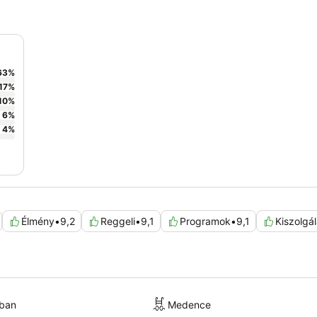
63
%
17
%
10
%
6
%
4
%
Élmény
•
9,2
Reggeli
•
9,1
Programok
•
9,1
Kiszolgá
kban
Medence