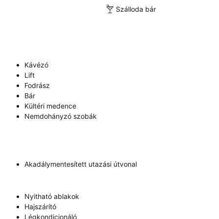
Szálloda bár
Kávézó
Lift
Fodrász
Bár
Kültéri medence
Nemdohányzó szobák
Akadálymentesített utazási útvonal
Nyitható ablakok
Hajszárító
Légkondicionáló