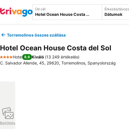
Úti cél
Érkezés/távoz
Dátumok
Torremolinos összes szállása
Hotel Ocean House Costa del Sol
Hotel
Kiváló
(
13 249 értékelés
)
8,6
4 Kategória
C. Salvador Allende, 45, 29620, Torremolinos, Spanyolország
Betöltés