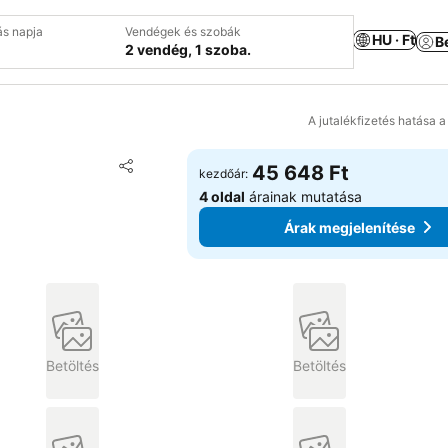
ás napja
Vendégek és szobák
HU · Ft
B
2 vendég, 1 szoba.
A jutalékfizetés hatása 
Hozzáadás a kedvencekhez
45 648 Ft
kezdőár:
Megosztás
4 oldal
árainak mutatása
Árak megjelenítése
Betöltés
Betöltés