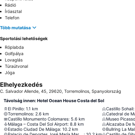
Rádió
Íróasztal
Telefon
Több mutatása
Sportolási lehetőségek
Röplabda
Golfpálya
Lovaglás
Túraútvonal
Jóga
Elhelyezkedés
C. Salvador Allende, 45, 29620, Torremolinos, Spanyolország
Távolság innen: Hotel Ocean House Costa del Sol
El Pinillo
:
1.1
km
Castillo Sohail
:
Torremolinos
:
2.6
km
Catedral de M
Castillo Monumento Colomares
:
5.6
km
Museo Picass
Málaga – Costa Del Sol Airport
:
8.8
km
Alcazaba De 
Estadio Ciudad De Málaga
:
10.2
km
Bullring La Ma
Palacio de Deportes José María Martín Carpena
:
10.2
km
Castillo de Gib