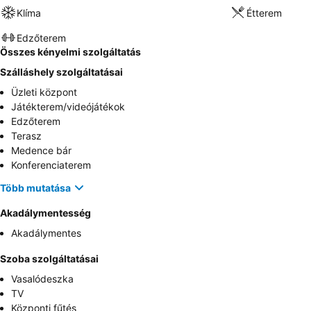
Klíma
Étterem
Edzőterem
Összes kényelmi szolgáltatás
Szálláshely szolgáltatásai
Üzleti központ
Játékterem/videójátékok
Edzőterem
Terasz
Medence bár
Konferenciaterem
Több mutatása
Akadálymentesség
Akadálymentes
Szoba szolgáltatásai
Vasalódeszka
TV
Központi fűtés