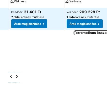
Wellness
Wellness
Árak megjelenítése
Árak megjelenítése
31 401 Ft
209 228 Ft
kezdőár:
kezdőár:
7 oldal
árainak mutatása
1 oldal
árainak mutatása
Árak megjelenítése
Árak megjelenítése
Torremolinos összes