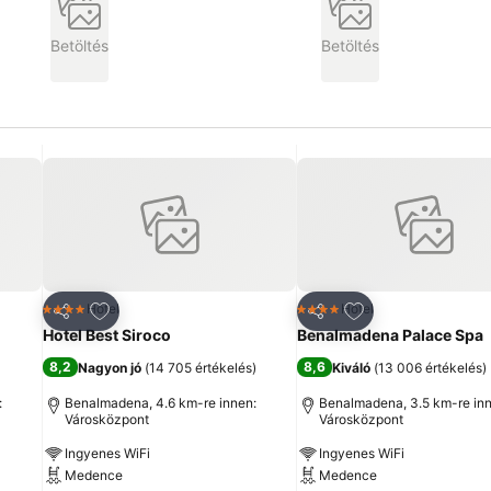
Betöltés
Betöltés
ncekhez
Hozzáadás a kedvencekhez
Hozzáadás a ked
Hotel
Hotel
4 Kategória
4 Kategória
Megosztás
Megosztás
Hotel Best Siroco
Benalmadena Palace Spa
8,2
8,6
Nagyon jó
(
14 705 értékelés
)
Kiváló
(
13 006 értékelés
)
:
Benalmadena, 4.6 km-re innen:
Benalmadena, 3.5 km-re inn
Városközpont
Városközpont
Ingyenes WiFi
Ingyenes WiFi
Medence
Medence