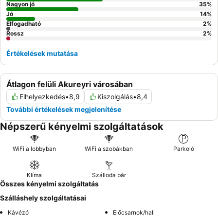
Nagyon jó
35
%
Jó
14
%
Elfogadható
2
%
Rossz
2
%
Értékelések mutatása
Átlagon felüli Akureyri városában
Elhelyezkedés
•
8,9
Kiszolgálás
•
8,4
További értékelések megjelenítése
Népszerű kényelmi szolgáltatások
WiFi a lobbyban
WiFi a szobákban
Parkoló
Klíma
Szálloda bár
Összes kényelmi szolgáltatás
Szálláshely szolgáltatásai
Kávézó
Előcsarnok/hall