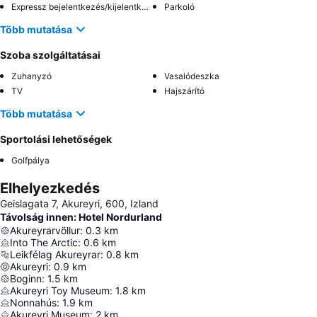
Expressz bejelentkezés/kijelentkezés
Parkoló
Több mutatása
Szoba szolgáltatásai
Zuhanyzó
Vasalódeszka
TV
Hajszárító
Több mutatása
Sportolási lehetőségek
Golfpálya
Elhelyezkedés
Geislagata 7, Akureyri, 600, Izland
Távolság innen: Hotel Nordurland
Akureyrarvöllur
:
0.3
km
Into The Arctic
:
0.6
km
Leikfélag Akureyrar
:
0.8
km
Akureyri
:
0.9
km
Boginn
:
1.5
km
Akureyri Toy Museum
:
1.8
km
Nonnahús
:
1.9
km
Akureyri Museum
:
2
km