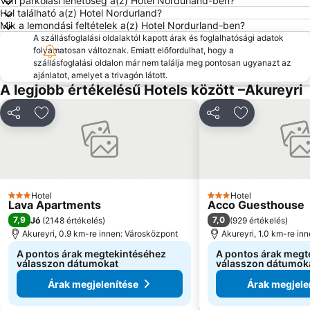
Van parkolási lehetőség a(z) Hotel Nordurland-ben?
Hol található a(z) Hotel Nordurland?
Mik a lemondási feltételek a(z) Hotel Nordurland-ben?
A szállásfoglalási oldalaktól kapott árak és foglalhatósági adatok
folyamatosan változnak. Emiatt előfordulhat, hogy a
szállásfoglalási oldalon már nem találja meg pontosan ugyanazt az
ajánlatot, amelyet a trivagón látott.
A legjobb értékelésű Hotels között –Akureyri
Megosztás
Hozzáadás a kedvencekhez
Megosztás
Hozzáadás a
Hotel
Hotel
3 Kategória
3 Kategória
Lava Apartments
Acco Guesthouse
7,9
7,0
Jó
(
2148 értékelés
)
(
929 értékelés
)
Akureyri, 0.9 km-re innen: Városközpont
Akureyri, 1.0 km-re in
A pontos árak megtekintéséhez
A pontos árak megt
válasszon dátumokat
válasszon dátumok
Árak megjelenítése
Árak megjele