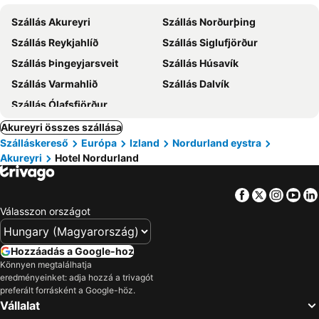
Szállás Akureyri
Szállás Norðurþing
Szállás Reykjahlíð
Szállás Siglufjörður
Szállás Þingeyjarsveit
Szállás Húsavík
Szállás Varmahlið
Szállás Dalvík
Szállás Ólafsfjörður
Akureyri összes szállása
Szálláskereső
Európa
Izland
Nordurland eystra
Akureyri
Hotel Nordurland
Facebook
Twitter
Insta
Yo
Válasszon országot
Hozzáadás a Google-hoz
Könnyen megtalálhatja
eredményeinket: adja hozzá a trivagót
preferált forrásként a Google-höz.
Vállalat