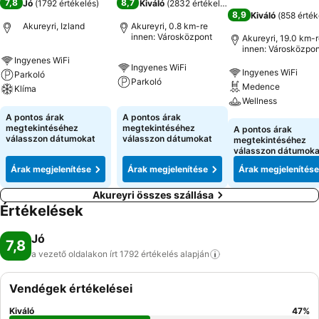
7,8
8,7
Jó
(
1792 értékelés
)
Kiváló
(
2832 értékelés
)
8,9
Kiváló
(
858 érték
Akureyri, Izland
Akureyri, 0.8 km-re
innen: Városközpont
Akureyri, 19.0 km-
innen: Városközpon
Ingyenes WiFi
Ingyenes WiFi
Ingyenes WiFi
Parkoló
Parkoló
Medence
Klíma
Wellness
A pontos árak
A pontos árak
megtekintéséhez
megtekintéséhez
A pontos árak
válasszon dátumokat
válasszon dátumokat
megtekintéséhez
válasszon dátumoka
Árak megjelenítése
Árak megjelenítése
Árak megjelenítése
Akureyri összes szállása
Értékelések
Jó
7,8
a vezető oldalakon írt 1792 értékelés
alapján
Vendégek értékelései
Kiváló
47
%