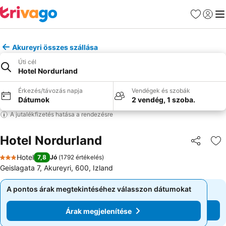
Kedvencek
Bejelen
Me
Akureyri összes szállása
Úti cél
Hotel Nordurland
Érkezés/távozás napja
Vendégek és szobák
Dátumok
2 vendég, 1 szoba.
A jutalékfizetés hatása a rendezésre
Hotel Nordurland
Megosztá
Ho
Hotel
7,8
Jó
(
1792 értékelés
)
3 Kategória
Geislagata 7, Akureyri, 600, Izland
A pontos árak megtekintéséhez válasszon dátumokat
A pontos árak megtekintéséhez válasszon dátumokat
Árak megjelenítése
Árak megjelenítése