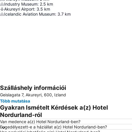
Industry Museum
:
2.5
km
Akureyri Airport
:
3.5
km
Icelandic Aviation Museum
:
3.7
km
Szálláshely információi
Nagy méretű térkép
Geislagata 7, Akureyri, 600, Izland
Több mutatása
Gyakran Ismételt Kérdések a(z) Hotel
Nordurland-ról
Van medence a(z) Hotel Nordurland-ben?
Engedélyezett-e a háziállat a(z) Hotel Nordurland-ben?