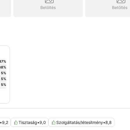
Betöltés
Betöltés
47
%
38
%
5
%
5
%
5
%
•
9,2
Tisztaság
•
9,0
Szolgáltatás/létesítmény
•
8,8