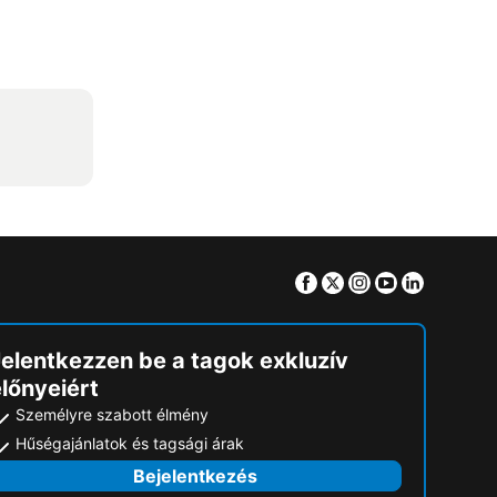
Facebook
Twitter
Instagram
Youtube
Linkedin
Jelentkezzen be a tagok exkluzív
lőnyeiért
Személyre szabott élmény
Hűségajánlatok és tagsági árak
Bejelentkezés