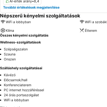
Ár-érték arány
•
8,4
További értékelések megjelenítése
Népszerű kényelmi szolgáltatások
WiFi a lobbyban
WiFi a szobá
Klíma
Étterem
Összes kényelmi szolgáltatás
Wellness-szolgáltatások
Szépségszalon
Szauna
Onszen
Szálláshely szolgáltatásai
Kávézó
Előcsarnok/hall
Konferenciaterem
PC internet hozzáféréssel
24 órás portaszolgálat
WiFi a lobbyban