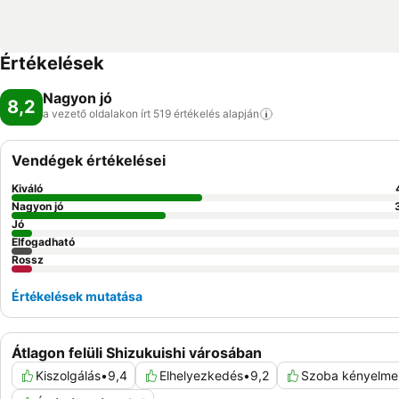
Értékelések
Nagyon jó
8,2
a vezető oldalakon írt 519 értékelés
alapján
Vendégek értékelései
Kiváló
Nagyon jó
Jó
Elfogadható
Rossz
Értékelések mutatása
Átlagon felüli Shizukuishi városában
Kiszolgálás
•
9,4
Elhelyezkedés
•
9,2
Szoba kényelme