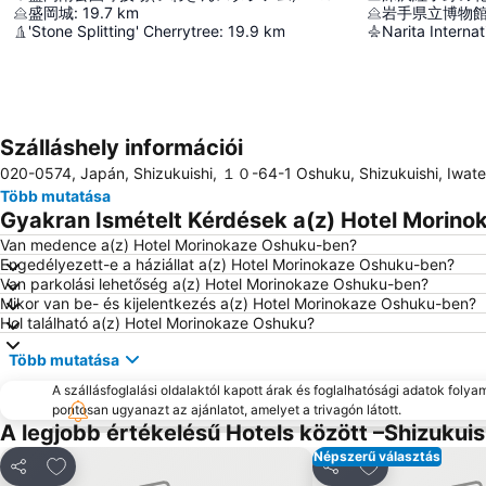
盛岡城
:
19.7
km
岩手県立博物
'Stone Splitting' Cherrytree
:
19.9
km
Narita Internat
Szálláshely információi
020-0574, Japán, Shizukuishi, １０-64-1 Oshuku, Shizukuishi, Iwate 
Több mutatása
Gyakran Ismételt Kérdések a(z) Hotel Morino
Van medence a(z) Hotel Morinokaze Oshuku-ben?
Engedélyezett-e a háziállat a(z) Hotel Morinokaze Oshuku-ben?
Van parkolási lehetőség a(z) Hotel Morinokaze Oshuku-ben?
Mikor van be- és kijelentkezés a(z) Hotel Morinokaze Oshuku-ben?
Hol található a(z) Hotel Morinokaze Oshuku?
Több mutatása
A szállásfoglalási oldalaktól kapott árak és foglalhatósági adatok folya
pontosan ugyanazt az ajánlatot, amelyet a trivagón látott.
A legjobb értékelésű Hotels között –Shizukuis
Népszerű választás
Hozzáadás a kedvencekhez
Hozzáadás a k
Megosztás
Megosztás