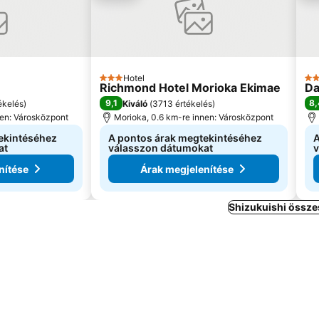
Hotel
3 Kategória
3 K
Richmond Hotel Morioka Ekimae
Da
9,1
8,
ékelés
)
Kiváló
(
3713 értékelés
)
nen: Városközpont
Morioka, 0.6 km-re innen: Városközpont
ekintéséhez
A pontos árak megtekintéséhez
A
at
válasszon dátumokat
v
nítése
Árak megjelenítése
Shizukuishi össze