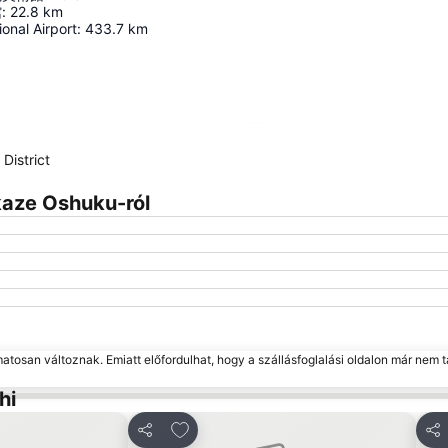
館
:
22.8
km
ional Airport
:
433.7
km
Nagy méretű térkép
District
kaze Oshuku-ról
matosan változnak. Emiatt előfordulhat, hogy a szállásfoglalási oldalon már nem t
hi
edvencekhez
Hozzáadás a kedvencekhez
Megosztás
Me