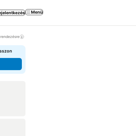
Menü
ejelentkezés
a rendezésre
asszon