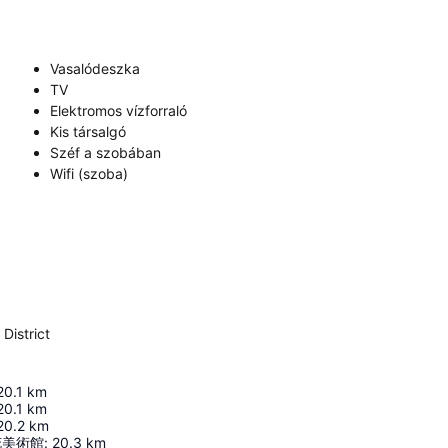
Vasalódeszka
TV
Elektromos vízforraló
Kis társalgó
Széf a szobában
Wifi (szoba)
District
20.1
km
20.1
km
20.2
km
花美術館
:
20.3
km