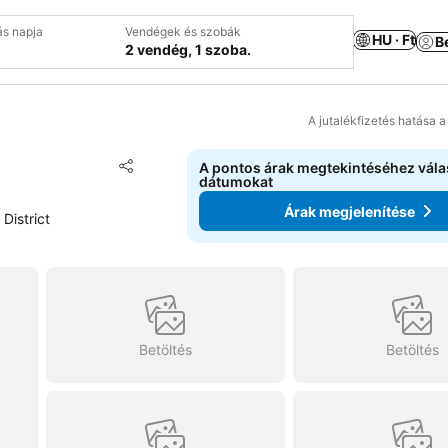
ás napja
Vendégek és szobák
HU · Ft
B
2 vendég, 1 szoba.
A jutalékfizetés hatása 
Hozzáadás a kedvencekhez
A pontos árak megtekintéséhez vál
Megosztás
dátumokat
Árak megjelenítése
District
Betöltés
Betöltés