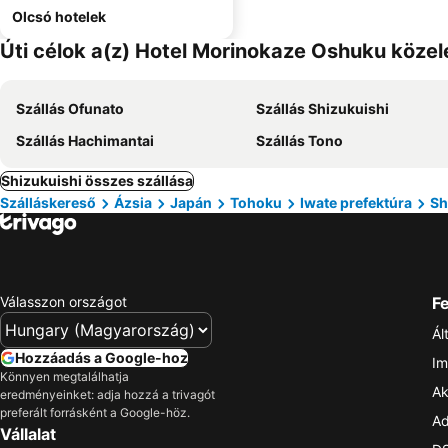
Olcsó hotelek
Úti célok a(z) Hotel Morinokaze Oshuku köze
Szállás Ofunato
Szállás Shizukuishi
Szállás Hachimantai
Szállás Tono
Shizukuishi összes szállása
Szálláskereső
Ázsia
Japán
Tohoku
Iwate prefektúra
Sh
Válasszon országot
Fe
Ál
Hozzáadás a Google-hoz
Im
Könnyen megtalálhatja
Ak
eredményeinket: adja hozzá a trivagót
preferált forrásként a Google-höz.
Ad
Vállalat