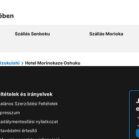
lében
Szállás Senboku
Szállás Morioka
izukuishi
Hotel Morinokaze Oshuku
ltételek és irányelvek
talános Szerződési Feltételek
e
presszum
adálymentesítési nyilatkozat
tavédelmi értesítő