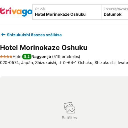
Úti cél
Érkezés/távoz
Dátumok
Shizukuishi összes szállása
Hotel Morinokaze Oshuku
Hotel
Nagyon jó
(
519 értékelés
)
8,2
4 Kategória
020-0574, Japán, Shizukuishi, １０-64-1 Oshuku, Shizukuishi, Iwate 
Betöltés