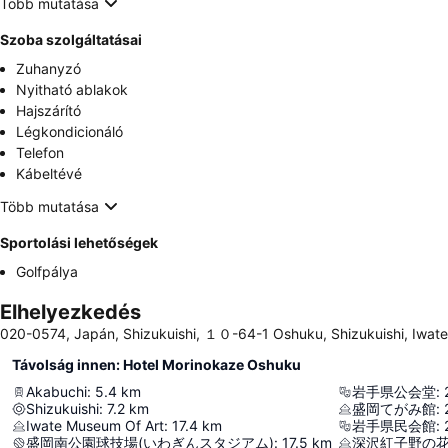
Több mutatása
Szoba szolgáltatásai
Zuhanyzó
Nyitható ablakok
Hajszárító
Légkondicionáló
Telefon
Kábeltévé
Több mutatása
Sportolási lehetőségek
Golfpálya
Elhelyezkedés
020-0574, Japán, Shizukuishi, １０-64-1 Oshuku, Shizukuishi, Iwate 
Távolság innen: Hotel Morinokaze Oshuku
Akabuchi
:
5.4
km
岩手県公会堂
:
Shizukuishi
:
7.2
km
盛岡てがみ館
:
Iwate Museum Of Art
:
17.4
km
岩手県民会館
:
盛岡南公園球技場(いわぎんスタジアム)
:
17.5
km
深沢紅子野の