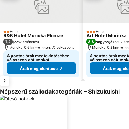
Hotel
Hotel
2 Kategória
3 Kategória
R&B Hotel Morioka Ekimae
Art Hotel Morioka
7,2
8,3
(
2257 értékelés
)
Nagyon jó
(
5807 ért
Morioka, 0.6 km-re innen: Városközpont
Morioka, 0.2 km-re in
A pontos árak megtekintéséhez
A pontos árak megt
válasszon dátumokat
válasszon dátumok
Árak megjelenítése
Árak megjele
Népszerű szállodakategóriák – Shizukuishi