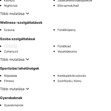
Kávézó
Játékterem/videójátékok
Nightclub
Előcsarnok/hall
Több mutatása
Wellness-szolgáltatások
Szauna
Fürdőköpeny
Szoba szolgáltatásai
Fürdőkád
Zuhanyzó
Vasalódeszka
Több mutatása
Sportolási lehetőségek
Röplabda
Kerékpárkölcsönzés
Fitness
Szörfözés / Kenu
Több mutatása
Gyerekeknek
Gyerekmenük