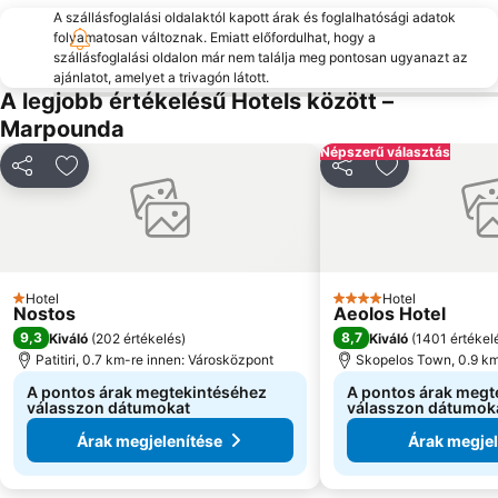
A szállásfoglalási oldalaktól kapott árak és foglalhatósági adatok
folyamatosan változnak. Emiatt előfordulhat, hogy a
szállásfoglalási oldalon már nem találja meg pontosan ugyanazt az
ajánlatot, amelyet a trivagón látott.
A legjobb értékelésű Hotels között –
Marpounda
Népszerű választás
Megosztás
Hozzáadás a kedvencekhez
Megosztás
Hozzáadás a
Hotel
Hotel
1 Kategória
4 Kategória
Nostos
Aeolos Hotel
9,3
8,7
Kiváló
(
202 értékelés
)
Kiváló
(
1401 értékel
Patitiri, 0.7 km-re innen: Városközpont
Skopelos Town, 0.9 km
A pontos árak megtekintéséhez
A pontos árak megt
válasszon dátumokat
válasszon dátumok
Árak megjelenítése
Árak megjel