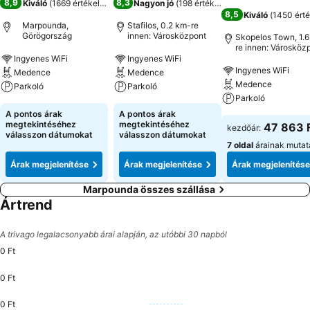
8,9
8,3
Kiváló
(
1669 értékelés
)
Nagyon jó
(
198 értékelés
)
8,5
Kiváló
(
1450 érté
Marpounda,
Stafilos, 0.2 km-re
Görögország
innen: Városközpont
Skopelos Town, 1.
re innen: Városköz
Ingyenes WiFi
Ingyenes WiFi
Ingyenes WiFi
Medence
Medence
Medence
Parkoló
Parkoló
Parkoló
A pontos árak
A pontos árak
megtekintéséhez
megtekintéséhez
47 863 
kezdőár:
válasszon dátumokat
válasszon dátumokat
7 oldal
árainak mutat
Árak megjelenítése
Árak megjelenítése
Árak megjelenítése
Marpounda összes szállása
Ártrend
A trivago legalacsonyabb árai alapján, az utóbbi 30 napból
0 Ft
0 Ft
0 Ft