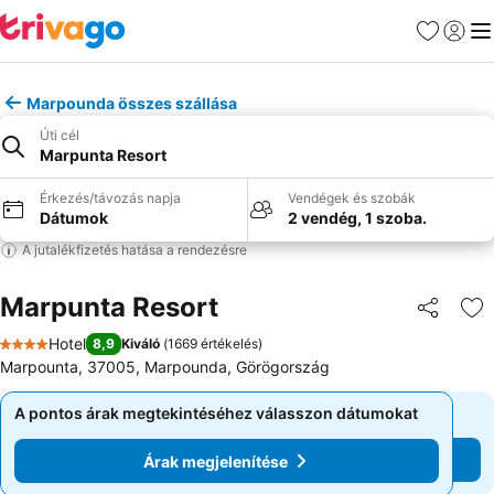
Kedvencek
Bejelen
Me
Marpounda összes szállása
Úti cél
Marpunta Resort
Érkezés/távozás napja
Vendégek és szobák
Dátumok
2 vendég, 1 szoba.
A jutalékfizetés hatása a rendezésre
Marpunta Resort
Megosztá
Ho
Hotel
8,9
Kiváló
(
1669 értékelés
)
4 Kategória
Marpounta, 37005, Marpounda, Görögország
A pontos árak megtekintéséhez válasszon dátumokat
A pontos árak megtekintéséhez válasszon dátumokat
Árak megjelenítése
Árak megjelenítése