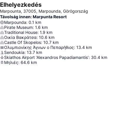
Elhelyezkedés
Marpounta, 37005, Marpounda, Görögország
Távolság innen: Marpunta Resort
Marpounda
:
0.1
km
Pirate Museum
:
1.6
km
Traditional House
:
1.9
km
Οικία Βακράτσα
:
10.6
km
Castle Of Skopelos
:
10.7
km
Ολυμπιονίκης Άγνων ο Πεπαρήθιος
:
13.4
km
Sendoukia
:
13.7
km
Skiathos Airport ‘Alexandros Papadiamantis’
:
30.4
km
Μηλιές
:
64.6
km