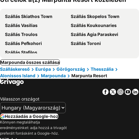
Szállás Skiathos Town
Szállás Skopelos Town
Szállás Vasilias
Szállás Koukounaries
Szállás Troulos
Szállás Agia Paraskevi
Szállás Pefkohori
Szállás Toroni
Szállás Stafilos
Marpounda összes szállása
Szálláskereső
Európa
Görögország
Thesszália
Alonissos Island
Marpounda
Marpunta Resort
Facebook
Twitter
Insta
Yo
Válasszon országot
Hozzáadás a Google-hoz
Könnyen megtalálhatja
eredményeinket: adja hozzá a trivagót
preferált forrásként a Google-höz.