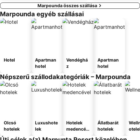
Marpounda összes szállása
Marpounda egyéb szállásai
Hotel
Apartman
Vendéghá
Apartman
hotel
z
hotel
Népszerű szállodakategóriák – Marpounda
Olcsó
Luxushote
Hotelek
Állatbarát
Well
hotelek
lek
medencév
hotelek
otele
el
Úti célok a(z) Marpunta Resort közelében