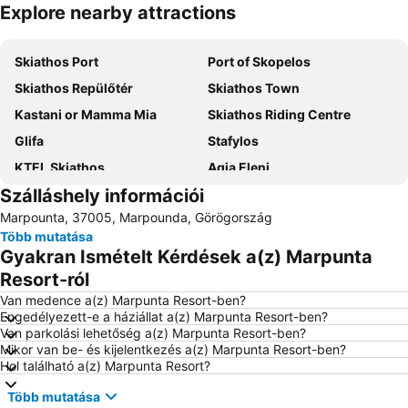
Explore nearby attractions
Nagy méretű térkép
Skiathos Port
Port of Skopelos
Skiathos Repülőtér
Skiathos Town
Kastani or Mamma Mia
Skiathos Riding Centre
Glifa
Stafylos
KTEL Skiathos
Agia Eleni
Szálláshely információi
Marpounta, 37005, Marpounda, Görögország
Több mutatása
Gyakran Ismételt Kérdések a(z) Marpunta
Resort-ról
Van medence a(z) Marpunta Resort-ben?
Engedélyezett-e a háziállat a(z) Marpunta Resort-ben?
Van parkolási lehetőség a(z) Marpunta Resort-ben?
Mikor van be- és kijelentkezés a(z) Marpunta Resort-ben?
Hol található a(z) Marpunta Resort?
Több mutatása