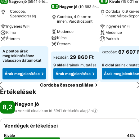
8,2
8,8
Nagyon jó
(
5941 értékelés
)
Kiváló
(
19 001 ér
8,3
Nagyon jó
(
10 683 értékelés
)
Cordoba,
Cordoba, 0.9 km-r
Spanyolország
innen: Városközpon
Cordoba, 4.0 km-re
innen: Városközpont
Ingyenes WiFi
Ingyenes WiFi
Medence
Klíma
Medence
Klíma
Étterem
Parkoló
Étterem
A pontos árak
67 607 
kezdőár:
megtekintéséhez
29 860 Ft
kezdőár:
válasszon dátumokat
9 oldal
árainak mutatása
6 oldal
árainak muta
Árak megjelenítése
Árak megjelenítése
Árak megjelenítése
Cordoba összes szállása
Értékelések
Nagyon jó
8,2
a vezető oldalakon írt 5941 értékelés
alapján
Vendégek értékelései
Kiváló
43
%