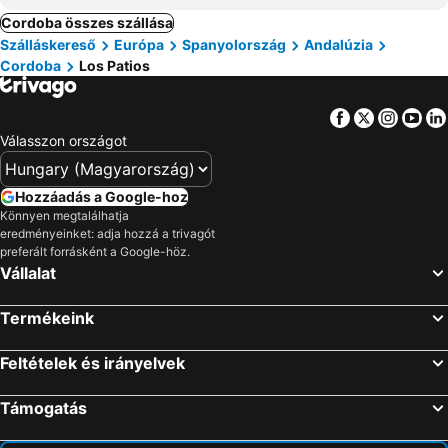
Cordoba összes szállása
Szálláskereső
Európa
Spanyolország
Andalúzia
Cordoba
Los Patios
Facebook
Twitter
Insta
Yo
Válasszon országot
Hozzáadás a Google-hoz
Könnyen megtalálhatja
eredményeinket: adja hozzá a trivagót
preferált forrásként a Google-höz.
Vállalat
Termékeink
Feltételek és irányelvek
Támogatás