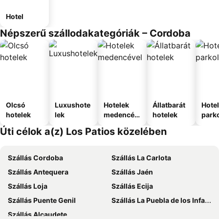
Hotel
Népszerű szállodakategóriák – Cordoba
Olcsó
Luxushote
Hotelek
Állatbarát
Hote
hotelek
lek
medencév
hotelek
park
el
Úti célok a(z) Los Patios közelében
Szállás Cordoba
Szállás La Carlota
Szállás Antequera
Szállás Jaén
Szállás Loja
Szállás Ecija
Szállás Puente Genil
Szállás La Puebla de los Infantes
Szállás Alcaudete