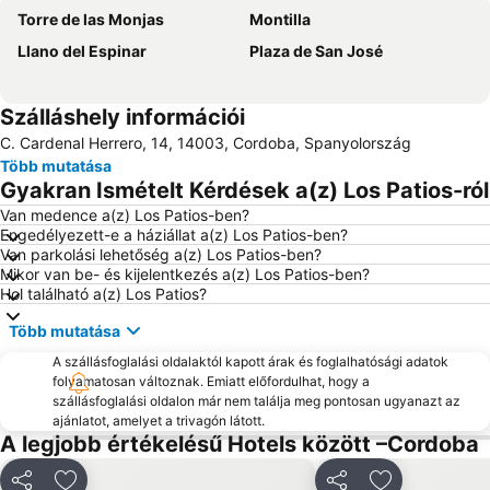
Torre de las Monjas
Montilla
Llano del Espinar
Plaza de San José
Szálláshely információi
C. Cardenal Herrero, 14, 14003, Cordoba, Spanyolország
Több mutatása
Gyakran Ismételt Kérdések a(z) Los Patios-ról
Van medence a(z) Los Patios-ben?
Engedélyezett-e a háziállat a(z) Los Patios-ben?
Van parkolási lehetőség a(z) Los Patios-ben?
Mikor van be- és kijelentkezés a(z) Los Patios-ben?
Hol található a(z) Los Patios?
Több mutatása
A szállásfoglalási oldalaktól kapott árak és foglalhatósági adatok
folyamatosan változnak. Emiatt előfordulhat, hogy a
szállásfoglalási oldalon már nem találja meg pontosan ugyanazt az
ajánlatot, amelyet a trivagón látott.
A legjobb értékelésű Hotels között –Cordoba