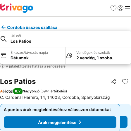
Kedvencek
Bejelen
Me
Cordoba összes szállása
Úti cél
Los Patios
Érkezés/távozás napja
Vendégek és szobák
Dátumok
2 vendég, 1 szoba.
A jutalékfizetés hatása a rendezésre
Los Patios
Megosztá
Ho
Hotel
8,2
Nagyon jó
(
5941 értékelés
)
1 Kategória
C. Cardenal Herrero, 14, 14003, Cordoba, Spanyolország
A pontos árak megtekintéséhez válasszon dátumokat
A pontos árak megtekintéséhez válasszon dátumokat
Árak megjelenítése
Árak megjelenítése