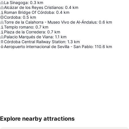
La Sinagoga
:
0.3
km
Alcázar de los Reyes Cristianos
:
0.4
km
Roman Bridge Of Córdoba
:
0.4
km
Cordoba
:
0.5
km
Torre de la Calahorra - Museo Vivo de Al-Ándalus
:
0.6
km
Templo romano
:
0.7
km
Plaza de la Corredera
:
0.7
km
Palacio Marqués de Viana
:
1.1
km
Córdoba Central Railway Station
:
1.3
km
Aeropuerto internacional de Sevilla - San Pablo
:
110.6
km
Explore nearby attractions
Nagy méretű térkép