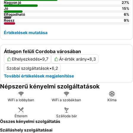
Nagyon jó
27
%
Jó
15
%
Elfogadható
6
%
Rossz
9
%
Értékelések mutatása
Átlagon felüli Cordoba városában
Elhelyezkedés
•
9,7
Ár-érték arány
•
8,3
Szobai szolgáltatások
•
6,2
További értékelések megjelenítése
Népszerű kényelmi szolgáltatások
WiFi a lobbyban
WiFi a szobákban
Klíma
Étterem
Szálloda bár
Összes kényelmi szolgáltatás
Szálláshely szolgáltatásai