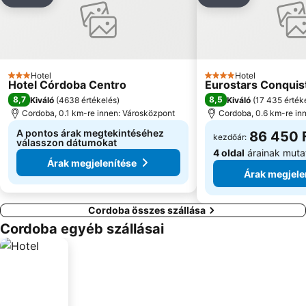
Megosztás
Hozzáadás a kedvencekhez
Megosztás
Hozzáadás a
Hotel
Hotel
3 Kategória
4 Kategória
Hotel Córdoba Centro
Eurostars Conquis
8,7
8,5
Kiváló
(
4638 értékelés
)
Kiváló
(
17 435 érték
Cordoba, 0.1 km-re innen: Városközpont
Cordoba, 0.6 km-re in
A pontos árak megtekintéséhez
86 450 
kezdőár:
válasszon dátumokat
4 oldal
árainak muta
Árak megjelenítése
Árak megjele
Cordoba összes szállása
Cordoba egyéb szállásai