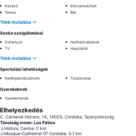
Kávézó
Előcsarnok/hall
Terasz
Bár
Több mutatása
Szoba szolgáltatásai
Zuhanyzó
Nyitható ablakok
TV
Hajszárító
Több mutatása
Sportolási lehetőségek
Kerékpárkölcsönzés
Túraútvonal
Gyerekeknek
Gyerekmenük
Elhelyezkedés
C. Cardenal Herrero, 14, 14003, Cordoba, Spanyolország
Távolság innen: Los Patios
Historic Centre
:
0
km
Mosque–Cathedral Of Cordoba
:
0.1
km