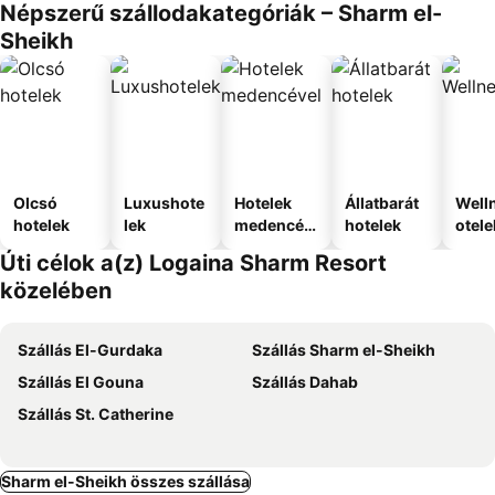
Népszerű szállodakategóriák – Sharm el-
Sheikh
Olcsó
Luxushote
Hotelek
Állatbarát
Well
hotelek
lek
medencév
hotelek
otele
el
Úti célok a(z) Logaina Sharm Resort
közelében
Szállás El-Gurdaka
Szállás Sharm el-Sheikh
Szállás El Gouna
Szállás Dahab
Szállás St. Catherine
Sharm el-Sheikh összes szállása