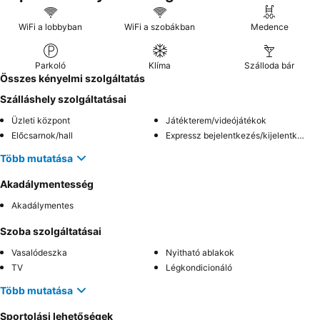
WiFi a lobbyban
WiFi a szobákban
Medence
Parkoló
Klíma
Szálloda bár
Összes kényelmi szolgáltatás
Szálláshely szolgáltatásai
Üzleti központ
Játékterem/videójátékok
Előcsarnok/hall
Expressz bejelentkezés/kijelentkezés
Több mutatása
Akadálymentesség
Akadálymentes
Szoba szolgáltatásai
Vasalódeszka
Nyitható ablakok
TV
Légkondicionáló
Több mutatása
Sportolási lehetőségek