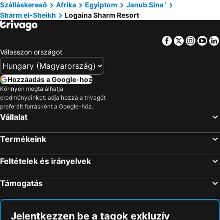
Szálláskereső
Afrika
Egyiptom
Janub Sina '
Sharm el-Sheikh
Logaina Sharm Resort
Facebook
Twitter
Insta
Yo
Válasszon országot
Hozzáadás a Google-hoz
Könnyen megtalálhatja
eredményeinket: adja hozzá a trivagót
preferált forrásként a Google-höz.
Vállalat
Termékeink
Feltételek és irányelvek
Támogatás
Jelentkezzen be a tagok exkluzív