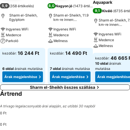
Aquapark
5,9
8,0
(
358 értékelés
)
Nagyon jó
(
1473 értékelés
)
9,1
Kiváló
(
6735 érté
Sharm el-Sheikh,
Sharm el-Sheikh, 11.9
Egyiptom
km-re innen:
Sharm el-Sheikh, 7
Városközpont
km-re innen:
Városközpont
Ingyenes WiFi
Ingyenes WiFi
Ingyenes WiFi
Medence
Medence
Medence
Parkoló
Wellness
Wellness
16 244 Ft
14 490 Ft
kezdőár:
kezdőár:
46 665 
kezdőár:
10 oldal
árainak
6 oldal
árainak mutatása
7 oldal
árainak mutatása
mutatása
Árak megjelenítése
Árak megjelenítése
Árak megjelenítése
Sharm el-Sheikh összes szállása
Ártrend
A trivago legalacsonyabb árai alapján, az utóbbi 30 napból
0 Ft
0 Ft