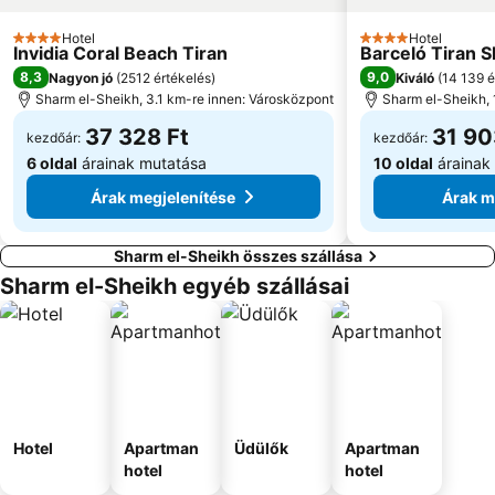
Hotel
Hotel
4 Kategória
4 Kategória
Invidia Coral Beach Tiran
Barceló Tiran 
8,3
9,0
Nagyon jó
(
2512 értékelés
)
Kiváló
(
14 139 é
Sharm el-Sheikh, 3.1 km-re innen: Városközpont
Sharm el-Sheikh, 
37 328 Ft
31 90
kezdőár:
kezdőár:
6 oldal
árainak mutatása
10 oldal
árainak
Árak megjelenítése
Árak m
Sharm el-Sheikh összes szállása
Sharm el-Sheikh egyéb szállásai
Hotel
Apartman
Üdülők
Apartman
hotel
hotel