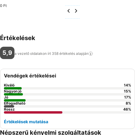
0 Ft
Értékelések
5,9
a vezető oldalakon írt 358 értékelés
alapján
Vendégek értékelései
Kiváló
14
%
Nagyon jó
15
%
Jó
17
%
Elfogadható
8
%
Rossz
46
%
Értékelések mutatása
Népszerű kényelmi szolgáltatások