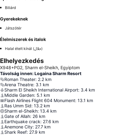
Biliárd
Gyerekeknek
Játszótér
Élelmiszerek és italok
Halal ételt kínál (حلال)
Elhelyezkedés
X948+PG2, Sharm el-Sheikh, Egyiptom
Távolság innen: Logaina Sharm Resort
Roman Theater
:
2.2
km
Arena Theatre
:
3.1
km
Sharm El Sheikh International Airport
:
3.4
km
Middle Garden
:
5.1
km
Flash Airlines Flight 604 Monument
:
13.1
km
Ras Umm Sid
:
13.2
km
Sharm el-Sheikh
:
13.4
km
Gate of Allah
:
26
km
Earthquake crack
:
27.6
km
Anemone City
:
27.7
km
Shark Reef
:
27.9
km