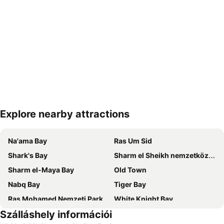
Explore nearby attractions
Nagy méretű térkép
Na'ama Bay
Ras Um Sid
Shark's Bay
Sharm el Sheikh nemzetközi repülőtér
Sharm el-Maya Bay
Old Town
Nabq Bay
Tiger Bay
Ras Mohamed Nemzeti Park
White Knight Bay
Szálláshely információi
Al Mustafa Mosque
Gardens Bay