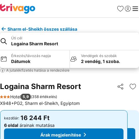
Kedvencek
Bejelen
Me
Sharm el-Sheikh összes szállása
Úti cél
Logaina Sharm Resort
Érkezés/távozás napja
Vendégek és szobák
Dátumok
2 vendég, 1 szoba.
A jutalékfizetés hatása a rendezésre
Logaina Sharm Resort
Megosztá
Ho
Hotel
5,9
(
358 értékelés
)
3 Kategória
X948+PG2, Sharm el-Sheikh, Egyiptom
16 244 Ft
16 244 Ft
kezdőár:
kezdőár:
6 oldal
árainak mutatása
6 oldal
árainak mutatása
Árak megjelenítése
Árak megjelenítése