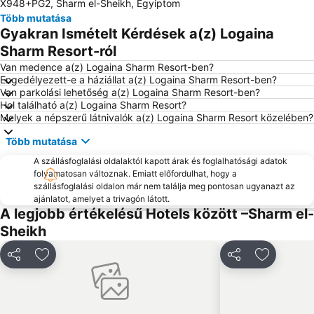
X948+PG2, Sharm el-Sheikh, Egyiptom
Tiran Island
Több mutatása
Gyakran Ismételt Kérdések a(z) Logaina
Sharm Resort-ról
Van medence a(z) Logaina Sharm Resort-ben?
Engedélyezett-e a háziállat a(z) Logaina Sharm Resort-ben?
Van parkolási lehetőség a(z) Logaina Sharm Resort-ben?
Hol található a(z) Logaina Sharm Resort?
Melyek a népszerű látnivalók a(z) Logaina Sharm Resort közelében?
Több mutatása
A szállásfoglalási oldalaktól kapott árak és foglalhatósági adatok
folyamatosan változnak. Emiatt előfordulhat, hogy a
szállásfoglalási oldalon már nem találja meg pontosan ugyanazt az
ajánlatot, amelyet a trivagón látott.
A legjobb értékelésű Hotels között –Sharm el-
Sheikh
Megosztás
Hozzáadás a kedvencekhez
Megosztás
Hozzáadá