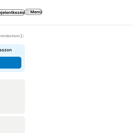
Menü
ejelentkezés
a rendezésre
asszon