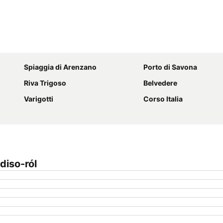
Nagy méretű térkép
Spiaggia di Arenzano
Porto di Savona
Riva Trigoso
Belvedere
Varigotti
Corso Italia
diso-ról