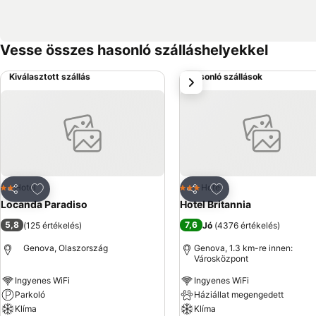
Vesse összes hasonló szálláshelyekkel
Kiválasztott szállás
Hasonló szállások
következő
Hozzáadás a kedvencekhez
Hozzáadás a kedve
Hotel
Hotel
2 Kategória
3 Kategória
Megosztás
Megosztás
Locanda Paradiso
Hotel Britannia
5,8
7,6
(
125 értékelés
)
Jó
(
4376 értékelés
)
Genova, Olaszország
Genova, 1.3 km-re innen:
Városközpont
Ingyenes WiFi
Ingyenes WiFi
Parkoló
Háziállat megengedett
Klíma
Klíma