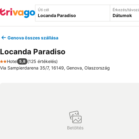
Úti cél
Érkezés/távoz
Dátumok
Genova összes szállása
Locanda Paradiso
Hotel
(
125 értékelés
)
5,8
2 Kategória
Via Sampierdarena 35/7, 16149, Genova, Olaszország
Betöltés