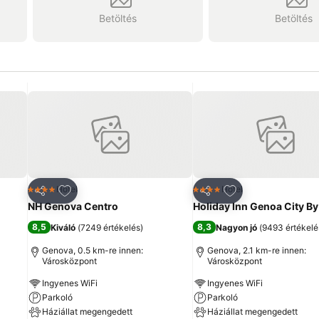
Betöltés
Betöltés
ncekhez
Hozzáadás a kedvencekhez
Hozzáadás a ked
Hotel
Hotel
4 Kategória
4 Kategória
Megosztás
Megosztás
NH Genova Centro
Holiday Inn Genoa City By
8,5
8,3
Kiváló
(
7249 értékelés
)
Nagyon jó
(
9493 értékelé
Genova, 0.5 km-re innen:
Genova, 2.1 km-re innen:
Városközpont
Városközpont
Ingyenes WiFi
Ingyenes WiFi
Parkoló
Parkoló
Háziállat megengedett
Háziállat megengedett