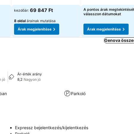
Árak megjelenítése
Árak megjelenítése
69 847 Ft
A pontos árak megtekintésé
kezdőár:
válasszon dátumokat
8 oldal
árainak mutatása
Árak megjelenítése
Árak megjelenítése
Genova összes
Ár-érték arány
 jó
8,2
Nagyon jó
kban
Parkoló
Expressz bejelentkezés/kijelentkezés
Parkoló