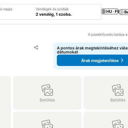
ás napja
Vendégek és szobák
HU · Ft
B
2 vendég, 1 szoba.
A jutalékfizetés hatása 
Hozzáadás a kedvencekhez
A pontos árak megtekintéséhez vál
Megosztás
dátumokat
Árak megjelenítése
Betöltés
Betöltés