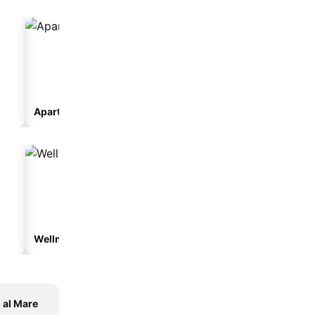
Apartmanhotel
Wellnesshotelek
Vízparti hotelek
 al Mare