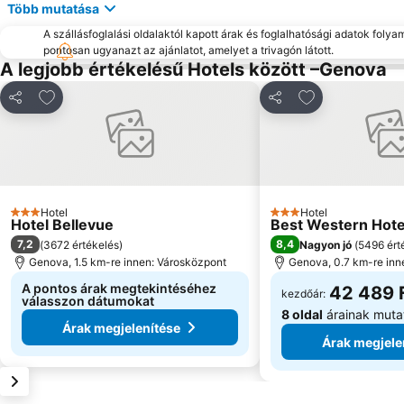
Több mutatása
A szállásfoglalási oldalaktól kapott árak és foglalhatósági adatok folya
pontosan ugyanazt az ajánlatot, amelyet a trivagón látott.
A legjobb értékelésű Hotels között –Genova
Hozzáadás a kedvencekhez
Hozzáadás a k
Megosztás
Megosztás
Hotel
Hotel
3 Kategória
3 Kategória
Hotel Bellevue
Best Western Hote
7,2
8,4
(
3672 értékelés
)
Nagyon jó
(
5496 ért
Genova, 1.5 km-re innen: Városközpont
Genova, 0.7 km-re inn
A pontos árak megtekintéséhez
42 489 
kezdőár:
válasszon dátumokat
8 oldal
árainak muta
Árak megjelenítése
Árak megjele