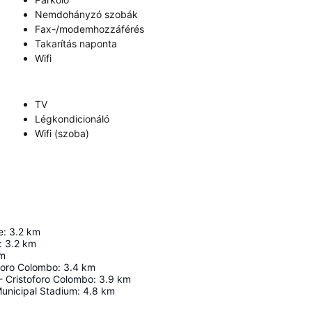
Nemdohányzó szobák
Fax-/modemhozzáférés
Takarítás naponta
Wifi
TV
Légkondicionáló
Wifi (szoba)
e
:
3.2
km
:
3.2
km
m
oforo Colombo
:
3.4
km
- Cristoforo Colombo
:
3.9
km
 Municipal Stadium
:
4.8
km