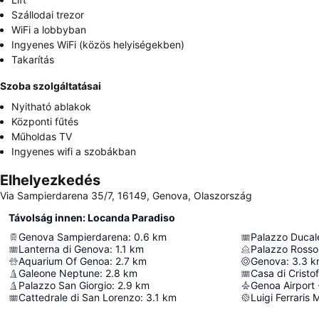
Szállodai trezor
WiFi a lobbyban
Ingyenes WiFi (közös helyiségekben)
Takarítás
Szoba szolgáltatásai
Nyitható ablakok
Központi fűtés
Műholdas TV
Ingyenes wifi a szobákban
Elhelyezkedés
Via Sampierdarena 35/7, 16149, Genova, Olaszország
Távolság innen: Locanda Paradiso
Genova Sampierdarena
:
0.6
km
Palazzo Ducal
Lanterna di Genova
:
1.1
km
Palazzo Rosso
Aquarium Of Genoa
:
2.7
km
Genova
:
3.3
k
Galeone Neptune
:
2.8
km
Casa di Crist
Palazzo San Giorgio
:
2.9
km
Genoa Airport 
Cattedrale di San Lorenzo
:
3.1
km
Luigi Ferraris