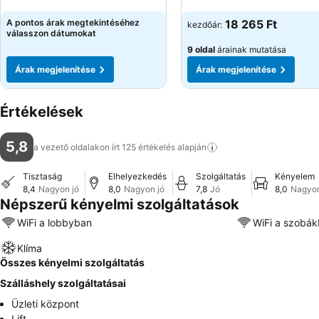
Árak megjelenítése
Árak megjelenítése
A pontos árak megtekintéséhez
18 265 Ft
kezdőár:
válasszon dátumokat
9 oldal
árainak mutatása
Árak megjelenítése
Árak megjelenítése
Értékelések
5,8
a vezető oldalakon írt 125 értékelés
alapján
Tisztaság
Elhelyezkedés
Szolgáltatás
Kényelem
8,4
Nagyon jó
8,0
Nagyon jó
7,8
Jó
8,0
Nagyon
Népszerű kényelmi szolgáltatások
WiFi a lobbyban
WiFi a szobá
Klíma
Összes kényelmi szolgáltatás
Szálláshely szolgáltatásai
Üzleti központ
Lift