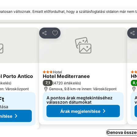
matosan változnak. Emiatt előfordulhat, hogy a szállásfoglalási oldalon már nem t
edvencekhez
Hozzáadás a kedvencekhez
Megosztás
Me
Hotel
3 Kategória
3 K
l Porto Antico
Hotel Mediterranee
HN
7,1
8,
ékelés
)
(
4720 értékelés
)
en: Városközpont
Genova, 9.8 km-re innen: Városközpont
A pontos árak megtekintéséhez
A
Ft
válasszon dátumokat
v
tása
Árak megjelenítése
nítése
Genova összes