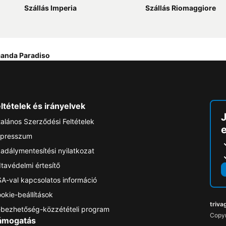
Szállás Imperia
Szállás Riomaggiore
anda Paradiso
ltételek és irányelvek
talános Szerződési Feltételek
e
presszum
adálymentesítési nyilatkozat
tavédelmi értesítő
A-val kapcsolatos információ
okie-beállítások
triva
bezhetőség-közzétételi program
Copyr
ámogatás