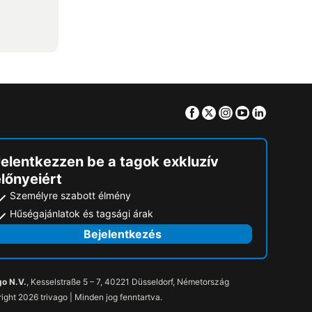
Facebook
Twitter
Instagram
Youtube
Linkedin
Jelentkezzen be a tagok exkluzív
lőnyeiért
Személyre szabott élmény
Hűségajánlatok és tagsági árak
Bejelentkezés
go N.V.
, Kesselstraße 5 – 7, 40221 Düsseldorf, Németország
ight 2026 trivago | Minden jog fenntartva.