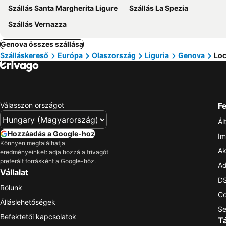
Szállás Santa Margherita Ligure
Szállás La Spezia
Szállás Vernazza
Genova összes szállása
Szálláskereső
Európa
Olaszország
Liguria
Genova
Loc
Válasszon országot
Fe
Ál
Hozzáadás a Google-hoz
Im
Könnyen megtalálhatja
Ak
eredményeinket: adja hozzá a trivagót
preferált forrásként a Google-höz.
Ad
Vállalat
DS
Rólunk
Co
Álláslehetőségek
Se
Befektetői kapcsolatok
T