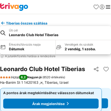
Kedvencek
Bejelen
Me
Tiberias összes szállása
Úti cél
Leonardo Club Hotel Tiberias
Érkezés/távozás napja
Vendégek és szobák
Dátumok
2 vendég, 1 szoba.
A jutalékfizetés hatása a rendezésre
Leonardo Club Hotel Tiberias
Megosztá
Ho
Hotel
8,2
Nagyon jó
(
8520 értékelés
)
4 Kategória
Ha-Banim St 1 א, 1420163, Tiberias, Izrael
A pontos árak megtekintéséhez válasszon dátumokat
A pontos árak megtekintéséhez válasszon dátumokat
Árak megjelenítése
Árak megjelenítése