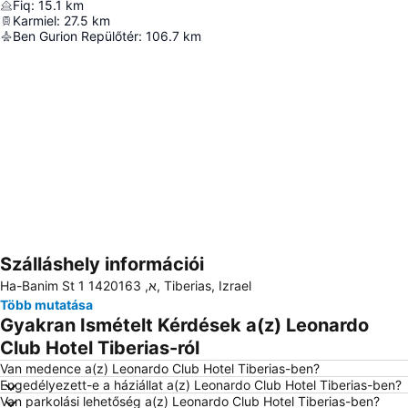
Fiq
:
15.1
km
Karmiel
:
27.5
km
Ben Gurion Repülőtér
:
106.7
km
Szálláshely információi
Nagy méretű térkép
Ha-Banim St 1 א, 1420163, Tiberias, Izrael
Több mutatása
Gyakran Ismételt Kérdések a(z) Leonardo
Club Hotel Tiberias-ról
Van medence a(z) Leonardo Club Hotel Tiberias-ben?
Engedélyezett-e a háziállat a(z) Leonardo Club Hotel Tiberias-ben?
Van parkolási lehetőség a(z) Leonardo Club Hotel Tiberias-ben?