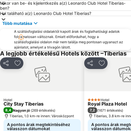
Mikor van be- és kijelentkezés a(z) Leonardo Club Hotel Tiberias-
ben?
Hol található a(z) Leonardo Club Hotel Tiberias?
Több mutatása
A szállásfoglalási oldalaktól kapott árak és foglalhatósági adatok
folyamatosan változnak. Emiatt előfordulhat, hogy a
szállásfoglalási oldalon már nem találja meg pontosan ugyanazt az
ajánlatot, amelyet a trivagón látott.
A legjobb értékelésű Hotels között –Tiberias
Megosztás
Hozzáadás a kedvencekhez
Megosztás
Hozzáadás a
Hotel
Hotel
4 Kategória
City Stay Tiberias
Royal Plaza Hotel
8,4
7,2
Nagyon jó
(
269 értékelés
)
(
1671 értékelés
)
Tiberias, 1.0 km-re innen: Városközpont
Tiberias, 3.8 km-re in
A pontos árak megtekintéséhez
A pontos árak megt
válasszon dátumokat
válasszon dátumok