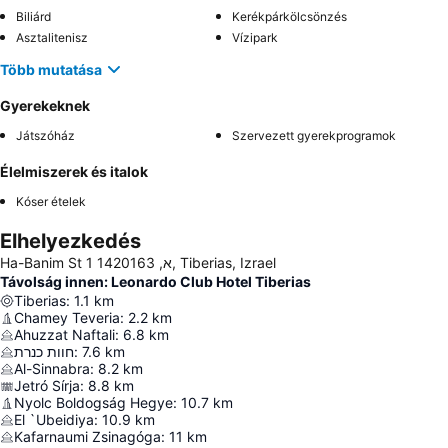
Biliárd
Kerékpárkölcsönzés
Asztalitenisz
Vízipark
Több mutatása
Gyerekeknek
Játszóház
Szervezett gyerekprogramok
Élelmiszerek és italok
Kóser ételek
Elhelyezkedés
Ha-Banim St 1 א, 1420163, Tiberias, Izrael
Távolság innen: Leonardo Club Hotel Tiberias
Tiberias
:
1.1
km
Chamey Teveria
:
2.2
km
Ahuzzat Naftali
:
6.8
km
חוות כנרת
:
7.6
km
Al-Sinnabra
:
8.2
km
Jetró Sírja
:
8.8
km
Nyolc Boldogság Hegye
:
10.7
km
El `Ubeidiya
:
10.9
km
Kafarnaumi Zsinagóga
:
11
km