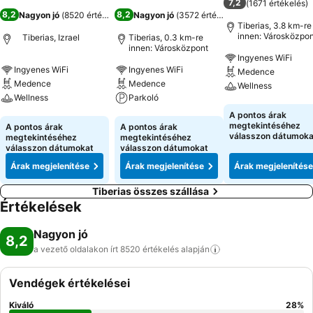
7,2
(
1671 értékelés
)
8,2
8,2
Nagyon jó
(
8520 értékelés
)
Nagyon jó
(
3572 értékelés
)
Tiberias, 3.8 km-re
innen: Városközpon
Tiberias, Izrael
Tiberias, 0.3 km-re
innen: Városközpont
Ingyenes WiFi
Ingyenes WiFi
Ingyenes WiFi
Medence
Medence
Medence
Wellness
Wellness
Parkoló
Árak megjeleníté
A pontos árak
Árak megjelenítése
Árak megjelenítése
megtekintéséhez
A pontos árak
A pontos árak
válasszon dátumoka
megtekintéséhez
megtekintéséhez
válasszon dátumokat
válasszon dátumokat
Árak megjelenítése
Árak megjelenítése
Árak megjelenítése
Tiberias összes szállása
Értékelések
Nagyon jó
8,2
a vezető oldalakon írt 8520 értékelés
alapján
Vendégek értékelései
Kiváló
28
%