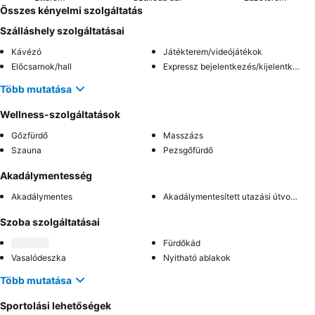
Összes kényelmi szolgáltatás
Szálláshely szolgáltatásai
Kávézó
Játékterem/videójátékok
Előcsarnok/hall
Expressz bejelentkezés/kijelentkezés
Több mutatása
Wellness-szolgáltatások
Gőzfürdő
Masszázs
Szauna
Pezsgőfürdő
Akadálymentesség
Akadálymentes
Akadálymentesített utazási útvonal
Szoba szolgáltatásai
Fürdőkád
Vasalódeszka
Nyitható ablakok
Több mutatása
Sportolási lehetőségek