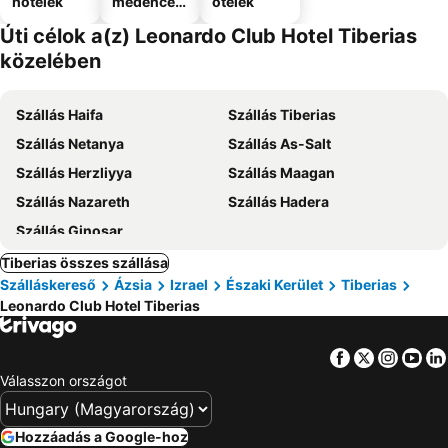
hotelek
medencév
otelek
el
Úti célok a(z) Leonardo Club Hotel Tiberias
közelében
Szállás Haifa
Szállás Tiberias
Szállás Netanya
Szállás As-Salt
Szállás Herzliyya
Szállás Maagan
Szállás Nazareth
Szállás Hadera
Szállás Ginosar
Tiberias összes szállása
Szálláskereső
Ázsia
Izrael
Északi Kerület
Tiberias
Leonardo Club Hotel Tiberias
Facebook
Twitter
Insta
Yo
Válasszon országot
Hozzáadás a Google-hoz